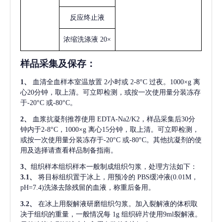
反应终止液
浓缩洗涤液
20×
样品采集及保存
：
1、
血清全血样本室温放置
2小时或 2-8°C 过夜。1000×g 离
心20分钟，取上清。可立即检测，或按一次使用量分装冻存
于-20°C 或-80°C。
2、
血浆抗凝剂推荐使用
EDTA-Na2/K2，样品采集后30分
钟内于2-8°C，1000×g 离心15分钟，取上清。可立即检测，
或按一次使用量分装冻存于-20°C 或-80°C。其他抗凝剂的使
用及选择请查看样品制备指南。
3、
组织样本组织样本一般制成组织匀浆，处理方法如下：
3.1、
将目标组织置于冰上，用预冷的
PBS缓冲液(0.01M，
pH=7.4)洗涤去除残留的血液，称重后备用。
3.2、
在冰上用裂解液研磨组织匀浆。加入裂解液的体积取
决于组织的重量，一般情况每
1g 组织碎片使用9ml裂解液。