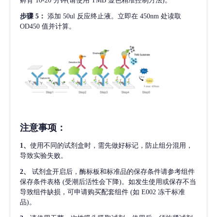
孵育 10-20 分钟(请使用 TMB 显色精准控制方法)。
步骤
5：
添加
50ul 反应终止液。立即在 450nm 处读取
OD450 值并计算。
注意事项
：
1、
使用不同的试剂盒时，需先做好标记，防止组分混用，
导致实验失败。
2、
试剂盒开启后，酶标板和标准品的保存条件请参考组件
保存条件表格
(受潮后活性会下降)。如发生使用或保存不当
导致组件缺损，可申请购买配套组件
(如 E002 冻干标准
品)。