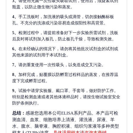
3、
请使用无菌一次性吸头吸取试剂，使用后，须旋紧试剂
瓶盖，以防止微生物污染和蒸发。
4、
手工洗板时，加洗液的吸头或滴管，切勿接触酶标板
孔。不充分的洗涤或污染容易造成假阳性和高背景。
5、
检测过程中，请提前准备好下一步实验所需试剂，洗板
后及时将试剂加入板孔，防止板孔干燥，导致检测失效。
6、
在未经确认的情况下，请勿将其他批次试剂盒的试剂或
其他来源的试剂用于本试剂盒。
7、
请勿重复使用一次性吸头，以免造成交叉污染。
8、
加样完成，贴覆膜以防孵育过程样品的蒸发，在推荐温
度下完成孵育过程。
9、
试验中请穿实验服、戴口罩、手套等，做好防护工作。
特别是检测血液或者其他体液样品时，请按生物试验室安全
防护条例执行。
总结：
感谢您选用本公司ELISA系列产品。本产品可检
测血清、血浆、细胞培养上清液、灌洗液、尿液、羊
水、腹水、脑脊液、胸腔积液、组织匀浆液等多种类型
样本人(TUBb)浓度，
具体适用样本请咨询本商铺
。