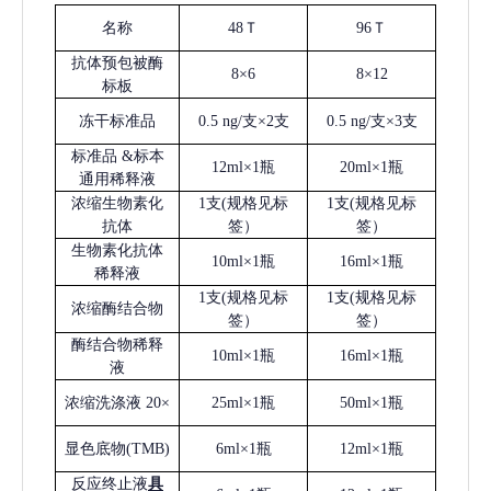
名称
48Ｔ
96Ｔ
抗体预包被酶
8×6
8×12
标板
冻干标准品
0.5 ng/支×2支
0.5 ng/支×3支
标准品
&标本
12ml×1瓶
20ml×1瓶
通用稀释液
浓缩生物素化
1支(规格见标
1支(规格见标
抗体
签）
签）
生物素化抗体
10ml×1瓶
16ml×1瓶
稀释液
1支(规格见标
1支(规格见标
浓缩酶结合物
签）
签）
酶结合物稀释
10ml×1瓶
16ml×1瓶
液
浓缩洗涤液
20×
25ml×1瓶
50ml×1瓶
显色底物
(
TMB
)
6ml×1瓶
12ml×1瓶
反应终止液
具