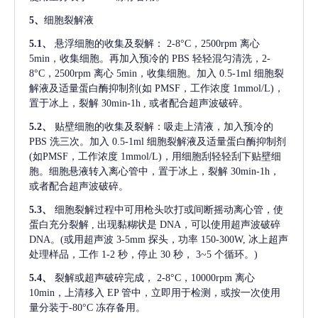
5、
细胞裂解液
5.1、
悬浮细胞的收集及裂解：
2-8°C，2500rpm 离心
5min，收集细胞。再加入预冷的 PBS 轻轻混匀清洗，2-
8°C，2500rpm 离心 5min，收集细胞。加入 0.5-1ml 细胞裂
解液及适量蛋白酶抑制剂(如 PMSF，工作浓度 1mmol/L)，
置于冰上，裂解 30min-1h , 或者配合超声波破碎。
5.2、
贴壁细胞的收集及裂解：吸走上清液，加入预冷的
PBS 洗三次。加入 0.5-1ml 细胞裂解液及适量蛋白酶抑制剂
(如PMSF，工作浓度 1mmol/L)，用细胞刮轻轻刮下贴壁细
胞。细胞悬液转入离心管中，置于冰上，裂解 30min-1h，
或者配合超声波破碎。
5.3、
细胞裂解过程中可用枪头吹打或间断摇动离心管，使
蛋白充分裂解
, 出现黏糊状是 DNA，可以使用超声波破碎
DNA。(或用超声波 3-5mm 探头，功率 150-300W, 冰上超声
处理样品，工作 1-2 秒，停止 30 秒， 3~5 个循环。)
5.4、
裂解或超声破碎完成，
2-8°C，10000rpm 离心
10min，上清移入 EP 管中，立即用于检测，或按一次使用
量分装于-80°C 冻存备用。