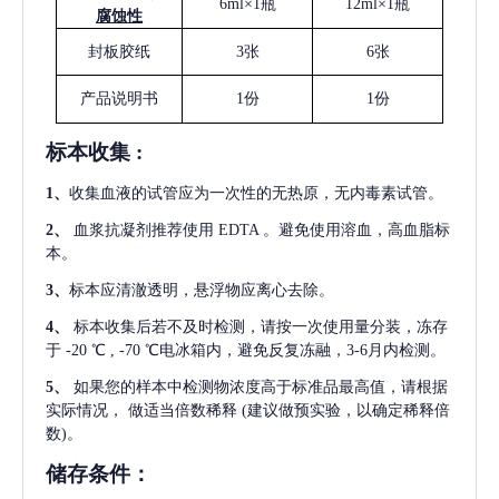
6ml×1瓶
12ml×1瓶
腐蚀性
封板胶纸
3张
6张
产品说明书
1份
1份
标本收集
:
1
、
收集血液的试管应为一次性的无热原，无内毒素试管。
2
、
血浆抗凝剂推荐使用
EDTA 。避免使用溶血，高血脂标
本。
3
、
标本应清澈透明，悬浮物应离心去除。
4
、
标本收集后若不及时检测，请按一次使用量分装，冻存
于
-20 ℃ , -70 ℃电冰箱内，避免反复冻融，3-6月内检测。
5
、
如果您的样本中检测物浓度高于标准品最高值，请根据
实际情况，
做适当倍数稀释
(建议做预实验，以确定稀释倍
数)。
储存条件：