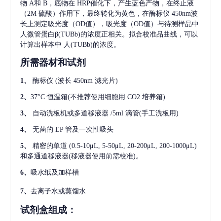
物 A和 B，底物在 HRP催化下，产生蓝色产物，在终止液
（2M 硫酸）作用下，最终转化为黄色，在酶标仪 450nm波
长上测定吸光度（OD值），吸光度（OD值）与待测样品中
人微管蛋白β(TUBb)
的浓度正相关。拟合校准品曲线，可以
计算出样本中
人(TUBb)
的浓度。
所需器材和试剂
1、
酶标仪
(波长 450nm 滤光片)
2、
37°C 恒温箱(不推荐使用细胞用 CO2 培养箱)
3、
自动洗板机或多道移液器
/5ml 滴管(手工洗板用)
4、
无菌的
EP 管及一次性吸头
5、
精密的单道
(0.5-10μL, 5-50μL, 20-200μL, 200-1000μL)
和多通道移液器(移液器使用前需校准)。
6、
吸水纸及加样槽
7、
去离子水或蒸馏水
试剂盒组成：