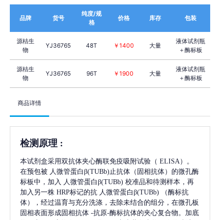
纯度/规
品牌
货号
价格
库存
包装
格
源桔生
液体试剂瓶
YJ36765
48T
￥1400
大量
物
＋酶标板
源桔生
液体试剂瓶
YJ36765
96T
￥1900
大量
物
＋酶标板
商品详情
检测原理
:
本试剂盒采用双抗体夹心酶联免疫吸附试验（
ELISA）。
在预包被
人微管蛋白β(TUBb)
止抗体（固相抗体）的微孔酶
标板中，加入
人微管蛋白β(TUBb)
校准品和待测样本，再
加入另一株
HRP标记的抗
人微管蛋白β(TUBb)
（酶标抗
体），经过温育与充分洗涤，去除未结合的组分，在微孔板
固相表面形成固相抗体
-抗原-酶标抗体的夹心复合物。加底