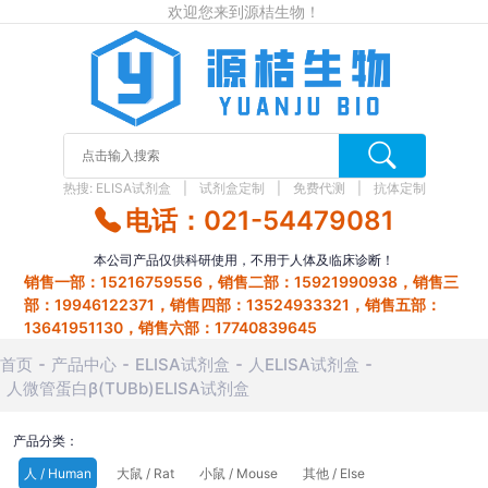
欢迎您来到源桔生物！
热搜:
ELISA试剂盒
试剂盒定制
免费代测
抗体定制
电话：021-54479081
本公司产品仅供科研使用，不用于人体及临床诊断！
销售一部：15216759556，销售二部：15921990938，销售三
部：19946122371，销售四部：13524933321，销售五部：
13641951130，销售六部：17740839645
首页
产品中心
ELISA试剂盒
人ELISA试剂盒
人微管蛋白β(TUBb)ELISA试剂盒
产品分类：
人 / Human
大鼠 / Rat
小鼠 / Mouse
其他 / Else