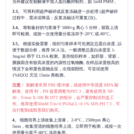
另外建议在裂解液中加入蛋白酶抑制剂，如 1mM PMSF。
3.3、
可再利用超声破碎或反复冻融进一步处理
(超声破碎
过程中，需冰浴降温；反复冻融法可重复2次)。
3.4、
将制备好的匀浆液于
5000×g 离心 5 分钟，留取上清
即可检测。或按一次使用量分装冻存于-20°C 或-80°C。
3.5、
根据实验需要，组织匀浆样本可先测定总蛋白浓度
,以
便于数据分析，推荐 BCA 法。一般调整总蛋白浓度至 1-
3mg/ml 用于 ELISA 检测。某些组织样本，如肝脏，肾脏，
胰腺因含有较高浓度的内源性过氧物酶, 在样品浓度较高的
情况下会和显色底物反应，出现假阳性。可尝试使用
1%H2O2 灭活 15min 再检测。
注意：
裂解液常用
PBS 缓冲液，或使用中等强度 RIPA 裂
解液。使用 时，PH 值需调整为PH7.3，避免使用含 NP-
40，Triton X-100 和 DTT 的组分，会严重抑制试剂盒工
作。推荐使用50mM Tris+0.9%NaCL+0.1% SDS,PH 7.3，可
自行配制或联系我们购买。
4、
细胞培养上清收集上清液，
2-8°C，2500rpm 离心
5min，收集澄清的细胞培养上清。立即用于检测，或按一次
使用量分装于-80°C 冻存备用。