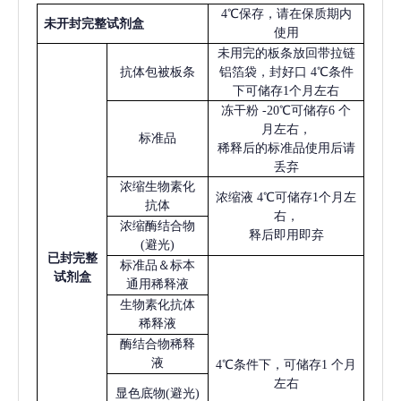
4℃保存，请在保质期内
未开封完整试剂盒
使用
未用完的板条放回带拉链
抗体包被板条
铝箔袋，封好口
4℃条件
下可储存1个月左右
冻干粉
-20℃可储存6 个
月左右，
标准品
稀释后的标准品使用后请
丢弃
浓缩生物素化
浓缩液
4℃可储存1个月左
抗体
右，
浓缩酶结合物
释后即用即弃
(避光)
已
封完整
标准品＆标本
试剂盒
通用稀释液
生物素化抗体
稀释液
酶结合物稀释
液
4℃条件下，可储存1 个月
左右
显色底物
(避光)