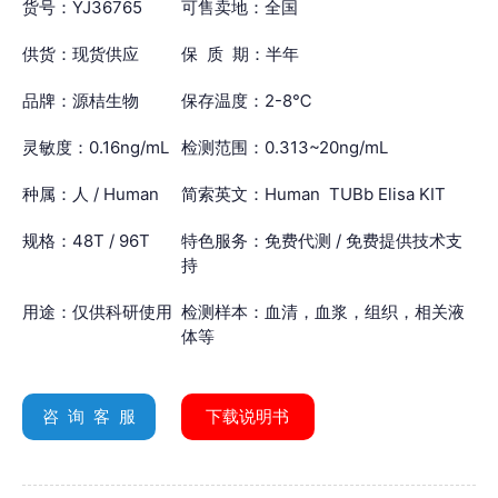
货号：YJ36765
可售卖地：全国
供货：现货供应
保 质 期：半年
品牌：源桔生物
保存温度：2-8℃
灵敏度：0.16ng/mL
检测范围：0.313~20ng/mL
种属：人 / Human
简索英文：Human TUBb Elisa KIT
规格：48T / 96T
特色服务：免费代测 / 免费提供技术支
持
用途：仅供科研使用
检测样本：血清，血浆，组织，相关液
体等
咨 询 客 服
下载说明书