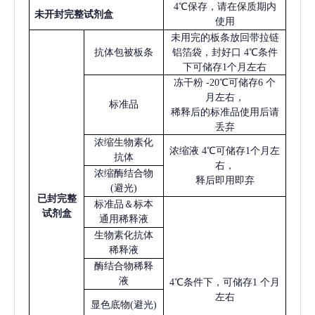
4℃保存，请在保质期内
未开封完整试剂盒
使用
未用完的板条放回带拉链
抗体包被板条
铝箔袋，封好口
4℃条件
下可储存1个月左右
冻干粉
-20℃可储存6 个
月左右，
标准品
稀释后的标准品使用后请
丢弃
浓缩生物素化
浓缩液
4℃可储存1个月左
抗体
右，
浓缩酶结合物
释后即用即弃
(避光)
已
封完整
标准品＆标本
试剂盒
通用稀释液
生物素化抗体
稀释液
酶结合物稀释
液
4℃条件下，可储存1 个月
左右
显色底物
(避光)