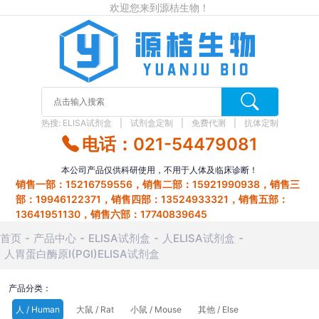
欢迎您来到源桔生物！
热搜:
ELISA试剂盒
试剂盒定制
免费代测
抗体定制
电话：021-54479081
本公司产品仅供科研使用，不用于人体及临床诊断！
销售一部：15216759556，销售二部：15921990938，销售三
部：19946122371，销售四部：13524933321，销售五部：
13641951130，销售六部：17740839645
首页
产品中心
ELISA试剂盒
人ELISA试剂盒
人胃蛋白酶原Ⅰ(PGⅠ)ELISA试剂盒
产品分类：
人 / Human
大鼠 / Rat
小鼠 / Mouse
其他 / Else