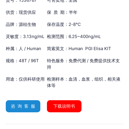
货号：YJ36767
可售卖地：全国
供货：现货供应
保 质 期：半年
品牌：源桔生物
保存温度：2-8℃
灵敏度：3.13ng/mL
检测范围：6.25~400ng/mL
种属：人 / Human
简索英文：Human PGⅠ Elisa KIT
规格：48T / 96T
特色服务：免费代测 / 免费提供技术支
持
用途：仅供科研使用
检测样本：血清，血浆，组织，相关液
体等
咨 询 客 服
下载说明书