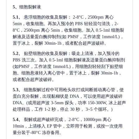
5、
细胞裂解液
5.1、
悬浮细胞的收集及裂解：
2-8°C，2500rpm 离心
5min，收集细胞。再加入预冷的 PBS 轻轻混匀清洗，2-
8°C，2500rpm 离心 5min，收集细胞。加入 0.5-1ml 细胞裂
解液及适量蛋白酶抑制剂(如 PMSF，工作浓度 1mmol/L)，
置于冰上，裂解 30min-1h , 或者配合超声波破碎。
5.2、
贴壁细胞的收集及裂解：吸走上清液，加入预冷的
PBS 洗三次。加入 0.5-1ml 细胞裂解液及适量蛋白酶抑制剂
(如PMSF，工作浓度 1mmol/L)，用细胞刮轻轻刮下贴壁细
胞。细胞悬液转入离心管中，置于冰上，裂解 30min-1h，
或者配合超声波破碎。
5.3、
细胞裂解过程中可用枪头吹打或间断摇动离心管，使
蛋白充分裂解
, 出现黏糊状是 DNA，可以使用超声波破碎
DNA。(或用超声波 3-5mm 探头，功率 150-300W, 冰上超声
处理样品，工作 1-2 秒，停止 30 秒， 3~5 个循环。)
5.4、
裂解或超声破碎完成，
2-8°C，10000rpm 离心
10min，上清移入 EP 管中，立即用于检测，或按一次使用
量分装于-80°C 冻存备用。