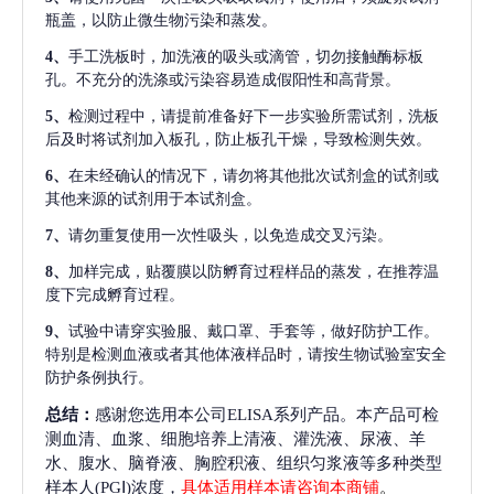
瓶盖，以防止微生物污染和蒸发。
4、
手工洗板时，加洗液的吸头或滴管，切勿接触酶标板
孔。不充分的洗涤或污染容易造成假阳性和高背景。
5、
检测过程中，请提前准备好下一步实验所需试剂，洗板
后及时将试剂加入板孔，防止板孔干燥，导致检测失效。
6、
在未经确认的情况下，请勿将其他批次试剂盒的试剂或
其他来源的试剂用于本试剂盒。
7、
请勿重复使用一次性吸头，以免造成交叉污染。
8、
加样完成，贴覆膜以防孵育过程样品的蒸发，在推荐温
度下完成孵育过程。
9、
试验中请穿实验服、戴口罩、手套等，做好防护工作。
特别是检测血液或者其他体液样品时，请按生物试验室安全
防护条例执行。
总结：
感谢您选用本公司ELISA系列产品。本产品可检
测血清、血浆、细胞培养上清液、灌洗液、尿液、羊
水、腹水、脑脊液、胸腔积液、组织匀浆液等多种类型
样本人(PGⅠ)浓度，
具体适用样本请咨询本商铺
。