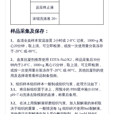
反应终止液
浓缩洗涤液
20×
样品采集及保存
：
1、
血清全血样本室温放置
2小时或 2-8°C 过夜。1000×g 离
心20分钟，取上清。可立即检测，或按一次使用量分装冻存
于-20°C 或-80°C。
2、
血浆抗凝剂推荐使用
EDTA-Na2/K2，样品采集后30分
钟内于2-8°C，1000×g 离心15分钟，取上清。可立即检测，
或按一次使用量分装冻存于-20°C 或-80°C。其他抗凝剂的使
用及选择请查看样品制备指南。
3、
组织样本组织样本一般制成组织匀浆，处理方法如下：
3.1、
将目标组织置于冰上，用预冷的
PBS缓冲液(0.01M，
pH=7.4)洗涤去除残留的血液，称重后备用。
3.2、
在冰上用裂解液研磨组织匀浆。加入裂解液的体积取
决于组织的重量，一般情况每
1g 组织碎片使用9ml裂解液。
另外建议在裂解液中加入蛋白酶抑制剂，如 1mM PMSF。