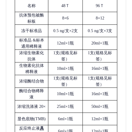
名称
48Ｔ
96Ｔ
抗体预包被酶
8×6
8×12
标板
冻干标准品
0.5 ng/支×2支
0.5 ng/支×3支
标准品
&标本
12ml×1瓶
20ml×1瓶
通用稀释液
浓缩生物素化
1支(规格见标
1支(规格见标
抗体
签）
签）
生物素化抗体
10ml×1瓶
16ml×1瓶
稀释液
1支(规格见标
1支(规格见标
浓缩酶结合物
签）
签）
酶结合物稀释
10ml×1瓶
16ml×1瓶
液
浓缩洗涤液
20×
25ml×1瓶
50ml×1瓶
显色底物
(
TMB
)
6ml×1瓶
12ml×1瓶
反应终止液
具
6ml×1瓶
12ml×1瓶