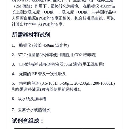
物 A和 B，底物在 HRP催化下，产生蓝色产物，在终止液
（2M 硫酸）作用下，最终转化为黄色，在酶标仪 450nm波
长上测定吸光度（OD值），吸光度（OD值）与待测样品中
人胃蛋白酶原Ⅰ(PGⅠ)
的浓度正相关。拟合校准品曲线，可以
计算出样本中
人(PGⅠ)
的浓度。
所需器材和试剂
1、
酶标仪
(波长 450nm 滤光片)
2、
37°C 恒温箱(不推荐使用细胞用 CO2 培养箱)
3、
自动洗板机或多道移液器
/5ml 滴管(手工洗板用)
4、
无菌的
EP 管及一次性吸头
5、
精密的单道
(0.5-10μL, 5-50μL, 20-200μL, 200-1000μL)
和多通道移液器(移液器使用前需校准)。
6、
吸水纸及加样槽
7、
去离子水或蒸馏水
试剂盒组成：