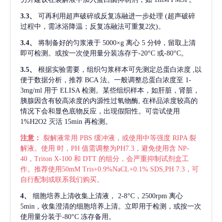
3.3、
可再利用超声破碎或反复冻融进一步处理
(超声破碎
过程中，需冰浴降温；反复冻融法可重复2次)。
3.4、
将制备好的匀浆液于
5000×g 离心 5 分钟，留取上清
即可检测。或按一次使用量分装冻存于-20°C 或-80°C。
3.5、
根据实验需要，组织匀浆样本可先测定总蛋白浓度
,以
便于数据分析，推荐 BCA 法。一般调整总蛋白浓度至 1-
3mg/ml 用于 ELISA 检测。某些组织样本，如肝脏，肾脏，
胰腺因含有较高浓度的内源性过氧物酶, 在样品浓度较高的
情况下会和显色底物反应，出现假阳性。可尝试使用
1%H2O2 灭活 15min 再检测。
注意：
裂解液常用
PBS 缓冲液，或使用中等强度 RIPA 裂
解液。使用 时，PH 值需调整为PH7.3，避免使用含 NP-
40，Triton X-100 和 DTT 的组分，会严重抑制试剂盒工
作。推荐使用50mM Tris+0.9%NaCL+0.1% SDS,PH 7.3，可
自行配制或联系我们购买。
4、
细胞培养上清收集上清液，
2-8°C，2500rpm 离心
5min，收集澄清的细胞培养上清。立即用于检测，或按一次
使用量分装于-80°C 冻存备用。