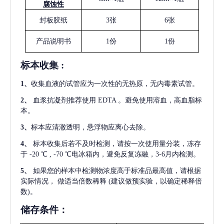
腐蚀性
封板胶纸
3张
6张
产品说明书
1份
1份
标本收集
:
1
、
收集血液的试管应为一次性的无热原，无内毒素试管。
2
、
血浆抗凝剂推荐使用
EDTA 。避免使用溶血，高血脂标
本。
3
、
标本应清澈透明，悬浮物应离心去除。
4
、
标本收集后若不及时检测，请按一次使用量分装，冻存
于
-20 ℃ , -70 ℃电冰箱内，避免反复冻融，3-6月内检测。
5
、
如果您的样本中检测物浓度高于标准品最高值，请根据
实际情况，
做适当倍数稀释
(建议做预实验，以确定稀释倍
数)。
储存条件：