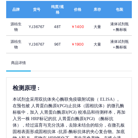
纯度/规
品牌
货号
价格
库存
包装
格
源桔生
液体试剂瓶
YJ36767
48T
￥1400
大量
物
＋酶标板
源桔生
液体试剂瓶
YJ36767
96T
￥1900
大量
物
＋酶标板
商品详情
检测原理
:
本试剂盒采用双抗体夹心酶联免疫吸附试验（
ELISA）。
在预包被
人胃蛋白酶原Ⅰ(PGⅠ)
止抗体（固相抗体）的微孔酶
标板中，加入
人胃蛋白酶原Ⅰ(PGⅠ)
校准品和待测样本，再加
入另一株
HRP标记的抗
人胃蛋白酶原Ⅰ(PGⅠ)
（酶标抗
体），经过温育与充分洗涤，去除未结合的组分，在微孔板
固相表面形成固相抗体
-抗原-酶标抗体的夹心复合物。加底