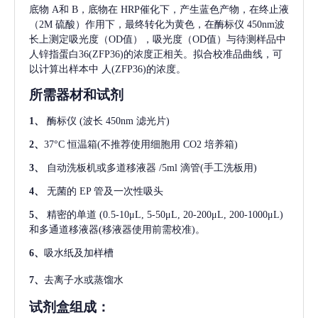
底物 A和 B，底物在 HRP催化下，产生蓝色产物，在终止液
（2M 硫酸）作用下，最终转化为黄色，在酶标仪 450nm波
长上测定吸光度（OD值），吸光度（OD值）与待测样品中
人锌指蛋白36(ZFP36)
的浓度正相关。拟合校准品曲线，可
以计算出样本中
人(ZFP36)
的浓度。
所需器材和试剂
1、
酶标仪
(波长 450nm 滤光片)
2、
37°C 恒温箱(不推荐使用细胞用 CO2 培养箱)
3、
自动洗板机或多道移液器
/5ml 滴管(手工洗板用)
4、
无菌的
EP 管及一次性吸头
5、
精密的单道
(0.5-10μL, 5-50μL, 20-200μL, 200-1000μL)
和多通道移液器(移液器使用前需校准)。
6、
吸水纸及加样槽
7、
去离子水或蒸馏水
试剂盒组成：