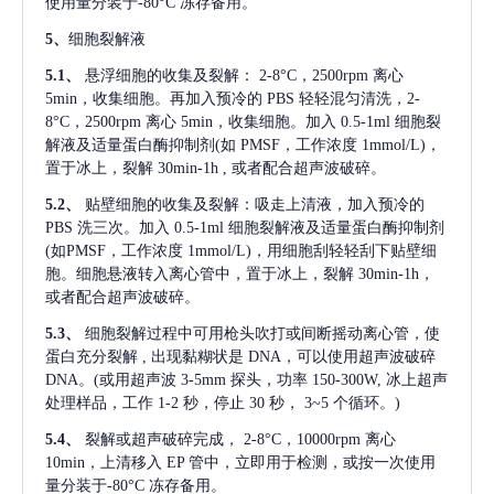
使用量分装于-80°C 冻存备用。
5、
细胞裂解液
5.1、
悬浮细胞的收集及裂解：
2-8°C，2500rpm 离心
5min，收集细胞。再加入预冷的 PBS 轻轻混匀清洗，2-
8°C，2500rpm 离心 5min，收集细胞。加入 0.5-1ml 细胞裂
解液及适量蛋白酶抑制剂(如 PMSF，工作浓度 1mmol/L)，
置于冰上，裂解 30min-1h , 或者配合超声波破碎。
5.2、
贴壁细胞的收集及裂解：吸走上清液，加入预冷的
PBS 洗三次。加入 0.5-1ml 细胞裂解液及适量蛋白酶抑制剂
(如PMSF，工作浓度 1mmol/L)，用细胞刮轻轻刮下贴壁细
胞。细胞悬液转入离心管中，置于冰上，裂解 30min-1h，
或者配合超声波破碎。
5.3、
细胞裂解过程中可用枪头吹打或间断摇动离心管，使
蛋白充分裂解
, 出现黏糊状是 DNA，可以使用超声波破碎
DNA。(或用超声波 3-5mm 探头，功率 150-300W, 冰上超声
处理样品，工作 1-2 秒，停止 30 秒， 3~5 个循环。)
5.4、
裂解或超声破碎完成，
2-8°C，10000rpm 离心
10min，上清移入 EP 管中，立即用于检测，或按一次使用
量分装于-80°C 冻存备用。