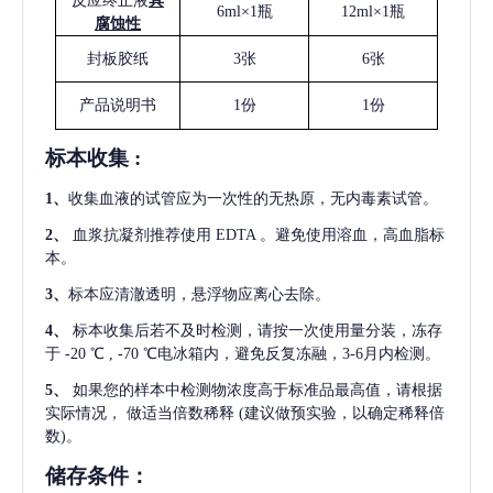
反应终止液
具
6ml×1瓶
12ml×1瓶
腐蚀性
封板胶纸
3张
6张
产品说明书
1份
1份
标本收集
:
1
、
收集血液的试管应为一次性的无热原，无内毒素试管。
2
、
血浆抗凝剂推荐使用
EDTA 。避免使用溶血，高血脂标
本。
3
、
标本应清澈透明，悬浮物应离心去除。
4
、
标本收集后若不及时检测，请按一次使用量分装，冻存
于
-20 ℃ , -70 ℃电冰箱内，避免反复冻融，3-6月内检测。
5
、
如果您的样本中检测物浓度高于标准品最高值，请根据
实际情况，
做适当倍数稀释
(建议做预实验，以确定稀释倍
数)。
储存条件：