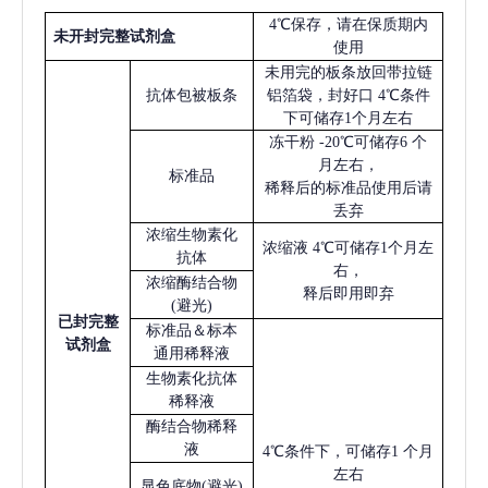
4℃保存，请在保质期内
未开封完整试剂盒
使用
未用完的板条放回带拉链
抗体包被板条
铝箔袋，封好口
4℃条件
下可储存1个月左右
冻干粉
-20℃可储存6 个
月左右，
标准品
稀释后的标准品使用后请
丢弃
浓缩生物素化
浓缩液
4℃可储存1个月左
抗体
右，
浓缩酶结合物
释后即用即弃
(避光)
已
封完整
标准品＆标本
试剂盒
通用稀释液
生物素化抗体
稀释液
酶结合物稀释
液
4℃条件下，可储存1 个月
左右
显色底物
(避光)