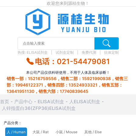
欢迎您来到源桔生物！
热搜:
ELISA试剂盒
试剂盒定制
免费代测
抗体定制
电话：021-54479081
本公司产品仅供科研使用，不用于人体及临床诊断！
销售一部：15216759556，销售二部：15921990938，销售三
部：19946122371，销售四部：13524933321，销售五部：
13641951130，销售六部：17740839645
首页
产品中心
ELISA试剂盒
人ELISA试剂盒
人锌指蛋白36(ZFP36)ELISA试剂盒
产品分类：
人 / Human
大鼠 / Rat
小鼠 / Mouse
其他 / Else