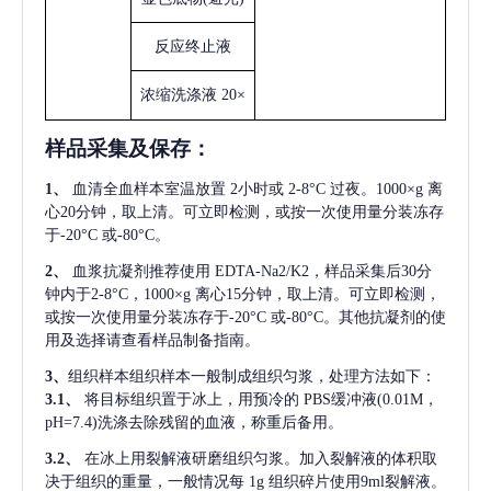
反应终止液
浓缩洗涤液
20×
样品采集及保存
：
1、
血清全血样本室温放置
2小时或 2-8°C 过夜。1000×g 离
心20分钟，取上清。可立即检测，或按一次使用量分装冻存
于-20°C 或-80°C。
2、
血浆抗凝剂推荐使用
EDTA-Na2/K2，样品采集后30分
钟内于2-8°C，1000×g 离心15分钟，取上清。可立即检测，
或按一次使用量分装冻存于-20°C 或-80°C。其他抗凝剂的使
用及选择请查看样品制备指南。
3、
组织样本组织样本一般制成组织匀浆，处理方法如下：
3.1、
将目标组织置于冰上，用预冷的
PBS缓冲液(0.01M，
pH=7.4)洗涤去除残留的血液，称重后备用。
3.2、
在冰上用裂解液研磨组织匀浆。加入裂解液的体积取
决于组织的重量，一般情况每
1g 组织碎片使用9ml裂解液。