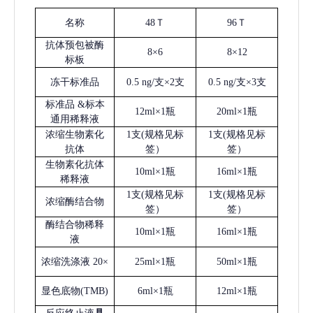
名称
48Ｔ
96Ｔ
抗体预包被酶
8×6
8×12
标板
冻干标准品
0.5 ng/支×2支
0.5 ng/支×3支
标准品
&标本
12ml×1瓶
20ml×1瓶
通用稀释液
浓缩生物素化
1支(规格见标
1支(规格见标
抗体
签）
签）
生物素化抗体
10ml×1瓶
16ml×1瓶
稀释液
1支(规格见标
1支(规格见标
浓缩酶结合物
签）
签）
酶结合物稀释
10ml×1瓶
16ml×1瓶
液
浓缩洗涤液
20×
25ml×1瓶
50ml×1瓶
显色底物
(
TMB
)
6ml×1瓶
12ml×1瓶