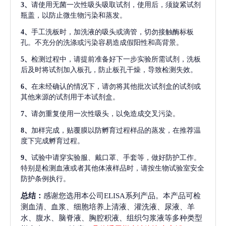
3、
请使用无菌一次性吸头吸取试剂，使用后，须旋紧试剂
瓶盖，以防止微生物污染和蒸发。
4、
手工洗板时，加洗液的吸头或滴管，切勿接触酶标板
孔。不充分的洗涤或污染容易造成假阳性和高背景。
5、
检测过程中，请提前准备好下一步实验所需试剂，洗板
后及时将试剂加入板孔，防止板孔干燥，导致检测失效。
6、
在未经确认的情况下，请勿将其他批次试剂盒的试剂或
其他来源的试剂用于本试剂盒。
7、
请勿重复使用一次性吸头，以免造成交叉污染。
8、
加样完成，贴覆膜以防孵育过程样品的蒸发，在推荐温
度下完成孵育过程。
9、
试验中请穿实验服、戴口罩、手套等，做好防护工作。
特别是检测血液或者其他体液样品时，请按生物试验室安全
防护条例执行。
总结：
感谢您选用本公司ELISA系列产品。本产品可检
测血清、血浆、细胞培养上清液、灌洗液、尿液、羊
水、腹水、脑脊液、胸腔积液、组织匀浆液等多种类型