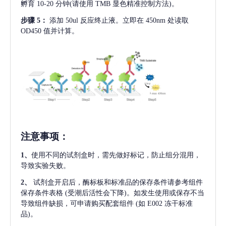
孵育 10-20 分钟(请使用 TMB 显色精准控制方法)。
步骤
5：
添加
50ul 反应终止液。立即在 450nm 处读取
OD450 值并计算。
注意事项
：
1、
使用不同的试剂盒时，需先做好标记，防止组分混用，
导致实验失败。
2、
试剂盒开启后，酶标板和标准品的保存条件请参考组件
保存条件表格
(受潮后活性会下降)。如发生使用或保存不当
导致组件缺损，可申请购买配套组件
(如 E002 冻干标准
品)。