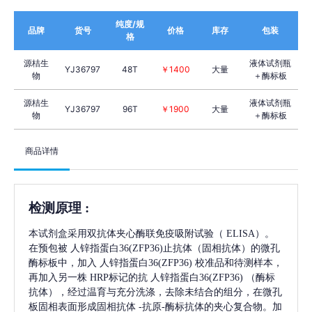
纯度/规
品牌
货号
价格
库存
包装
格
源桔生
液体试剂瓶
YJ36797
48T
￥1400
大量
物
＋酶标板
源桔生
液体试剂瓶
YJ36797
96T
￥1900
大量
物
＋酶标板
商品详情
检测原理
:
本试剂盒采用双抗体夹心酶联免疫吸附试验（
ELISA）。
在预包被
人锌指蛋白36(ZFP36)
止抗体（固相抗体）的微孔
酶标板中，加入
人锌指蛋白36(ZFP36)
校准品和待测样本，
再加入另一株
HRP标记的抗
人锌指蛋白36(ZFP36)
（酶标
抗体），经过温育与充分洗涤，去除未结合的组分，在微孔
板固相表面形成固相抗体
-抗原-酶标抗体的夹心复合物。加