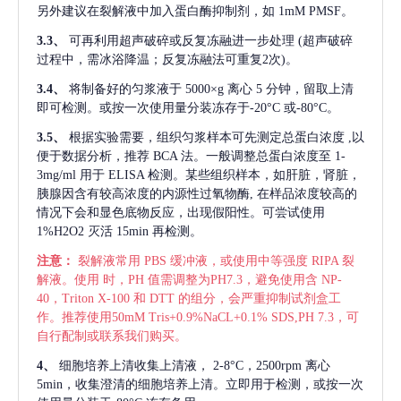
另外建议在裂解液中加入蛋白酶抑制剂，如 1mM PMSF。
3.3、
可再利用超声破碎或反复冻融进一步处理
(超声破碎
过程中，需冰浴降温；反复冻融法可重复2次)。
3.4、
将制备好的匀浆液于
5000×g 离心 5 分钟，留取上清
即可检测。或按一次使用量分装冻存于-20°C 或-80°C。
3.5、
根据实验需要，组织匀浆样本可先测定总蛋白浓度
,以
便于数据分析，推荐 BCA 法。一般调整总蛋白浓度至 1-
3mg/ml 用于 ELISA 检测。某些组织样本，如肝脏，肾脏，
胰腺因含有较高浓度的内源性过氧物酶, 在样品浓度较高的
情况下会和显色底物反应，出现假阳性。可尝试使用
1%H2O2 灭活 15min 再检测。
注意：
裂解液常用
PBS 缓冲液，或使用中等强度 RIPA 裂
解液。使用 时，PH 值需调整为PH7.3，避免使用含 NP-
40，Triton X-100 和 DTT 的组分，会严重抑制试剂盒工
作。推荐使用50mM Tris+0.9%NaCL+0.1% SDS,PH 7.3，可
自行配制或联系我们购买。
4、
细胞培养上清收集上清液，
2-8°C，2500rpm 离心
5min，收集澄清的细胞培养上清。立即用于检测，或按一次