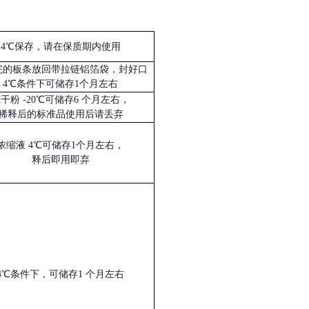
4℃保存，请在保质期内使用
完的板条放回带拉链铝箔袋，封好口
4℃条件下可储存1个月左右
冻干粉
-20℃可储存6 个月左右，
稀释后的标准品使用后请丢弃
浓缩液
4℃可储存1个月左右，
释后即用即弃
4℃条件下，可储存1 个月左右