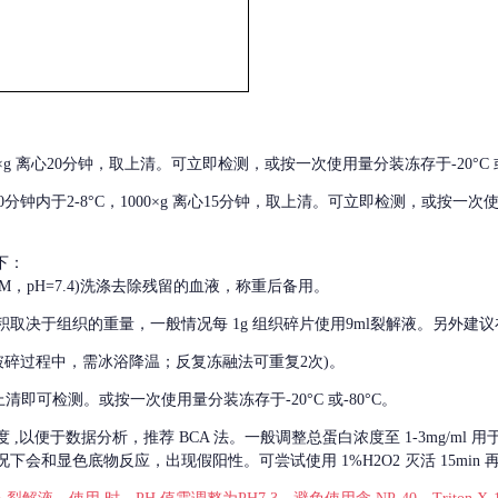
000×g 离心20分钟，取上清。可立即检测，或按一次使用量分装冻存于-20°C 或
后30分钟内于2-8°C，1000×g 离心15分钟，取上清。可立即检测，或按一次
下：
01M，pH=7.4)洗涤去除残留的血液，称重后备用。
积取决于组织的重量，一般情况每
1g 组织碎片使用9ml裂解液。另外建议
破碎过程中，需冰浴降温；反复冻融法可重复2次)。
留取上清即可检测。或按一次使用量分装冻存于-20°C 或-80°C。
度
,以便于数据分析，推荐 BCA 法。一般调整总蛋白浓度至 1-3mg/ml
会和显色底物反应，出现假阳性。可尝试使用 1%H2O2 灭活 15min 