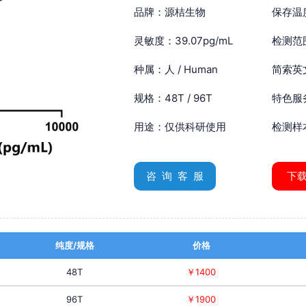
品牌：源桔生物
保存温
灵敏度：39.07pg/mL
检测范围
种属：人 / Human
简索英文：
规格：48T / 96T
特色服
用途：仅供科研使用
检测样
咨 询 客 服
下
纯度/规格
价格
48T
￥1400
96T
￥1900