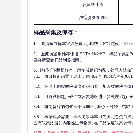
反应终止液
浓缩洗涤液
20×
样品采集及保存
：
1、
血清全血样本室温放置
2小时或 2-8°C 过夜。1
2、
血浆抗凝剂推荐使用
EDTA-Na2/K2，样品采集
选择请查看样品制备指南。
3、
组织样本组织样本一般制成组织匀浆，处理方法如
3.1、
将目标组织置于冰上，用预冷的
PBS缓冲液(0.
3.2、
在冰上用裂解液研磨组织匀浆。加入裂解液的体
3.3、
可再利用超声破碎或反复冻融进一步处理
(超声
3.4、
将制备好的匀浆液于
5000×g 离心 5 分钟，
3.5、
根据实验需要，组织匀浆样本可先测定总蛋白浓
含有较高浓度的内源性过氧物酶, 在样品浓度较高的情况下