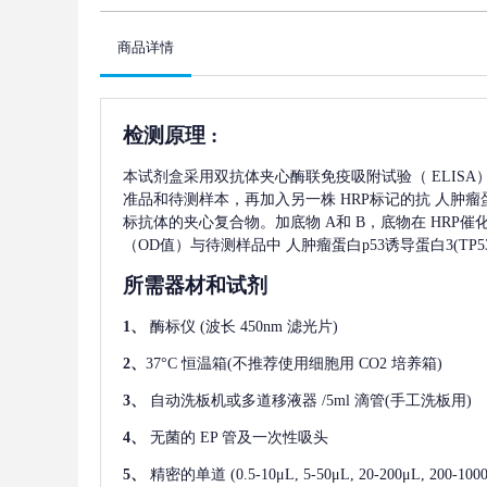
商品详情
检测原理
:
本试剂盒采用双抗体夹心酶联免疫吸附试验（
ELIS
准品和待测样本，再加入另一株
HRP标记的抗
人肿瘤蛋
标抗体的夹心复合物。加底物 A和 B，底物在 HRP
（OD值）与待测样品中
人肿瘤蛋白p53诱导蛋白3(TP53
所需器材和试剂
1、
酶标仪
(波长 450nm 滤光片)
2、
37°C 恒温箱(不推荐使用细胞用 CO2 培养箱)
3、
自动洗板机或多道移液器
/5ml 滴管(手工洗板用)
4、
无菌的
EP 管及一次性吸头
5、
精密的单道
(0.5-10μL, 5-50μL, 20-200μL