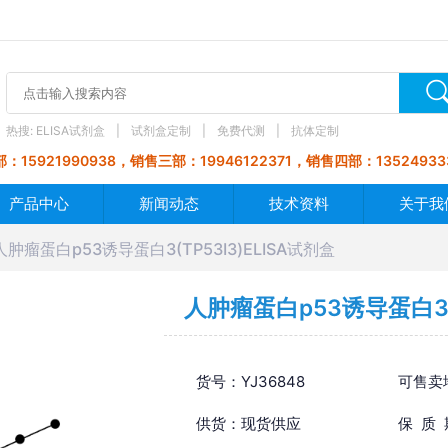
热搜:
ELISA试剂盒
试剂盒定制
免费代测
抗体定制
：15921990938，销售三部：19946122371，销售四部：13524933
产品中心
新闻动态
技术资料
关于我
人肿瘤蛋白p53诱导蛋白3(TP53I3)ELISA试剂盒
人肿瘤蛋白p53诱导蛋白3(T
货号：YJ36848
可售卖
供货：现货供应
保 质