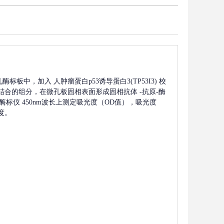
孔酶标板中，加入
人肿瘤蛋白p53诱导蛋白3(TP53I3)
校
结合的组分，在微孔板固相表面形成固相抗体
-抗原-酶
标仪 450nm波长上测定吸光度（OD值），吸光度
度。