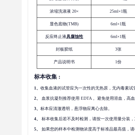
浓缩洗涤液
20×
25ml×1瓶
显色底物
(
TMB
)
6ml×1瓶
反应终止液
具腐蚀性
6ml×1瓶
封板胶纸
3张
产品说明书
1份
标本收集
:
1
、
收集血液的试管应为一次性的无热原，无内毒素试
2
、
血浆抗凝剂推荐使用
EDTA 。避免使用溶血，高
3
、
标本应清澈透明，悬浮物应离心去除。
4
、
标本收集后若不及时检测，请按一次使用量分装，
5
、
如果您的样本中检测物浓度高于标准品最高值，请