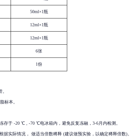
50ml×1瓶
12ml×1瓶
12ml×1瓶
6张
1份
管。
血脂标本。
冻存于
-20 ℃ , -70 ℃电冰箱内，避免反复冻融，3-6月内检测。
根据实际情况，
做适当倍数稀释
(建议做预实验，以确定稀释倍数)。