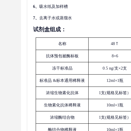
6、
吸水纸及加样槽
7、
去离子水或蒸馏水
试剂盒组成：
名称
48Ｔ
抗体预包被酶标板
8×6
冻干标准品
0.5 ng/支×2支
标准品
&标本通用稀释液
12ml×1瓶
浓缩生物素化抗体
1支(规格见标签）
生物素化抗体稀释液
10ml×1瓶
浓缩酶结合物
1支(规格见标签）
酶结合物稀释液
10ml×1瓶