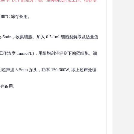
 X-100 和 DTT 的组分，会严重抑制试剂盒工作。推荐使
80°C 冻存备用。
离心 5min，收集细胞。加入 0.5-1ml 细胞裂解液及适量蛋
F，工作浓度 1mmol/L)，用细胞刮轻轻刮下贴壁细胞。细
波 3-5mm 探头，功率 150-300W, 冰上超声处理
 冻存备用。