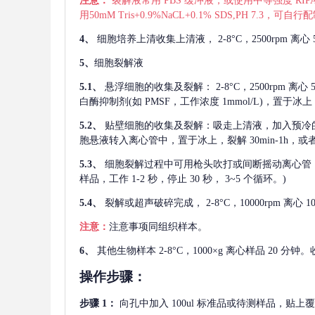
注意：
裂解液常用
PBS 缓冲液，或使用中等强度 RIPA
用50mM Tris+0.9%NaCL+0.1% SDS,PH 7.3
4、
细胞培养上清收集上清液，
2-8°C，2500rp
5、
细胞裂解液
5.1、
悬浮细胞的收集及裂解：
2-8°C，2500rpm 
白酶抑制剂(如 PMSF，工作浓度 1mmol/L)，置于冰上，
5.2、
贴壁细胞的收集及裂解：吸走上清液，加入预冷
胞悬液转入离心管中，置于冰上，裂解 30min-1h，
5.3、
细胞裂解过程中可用枪头吹打或间断摇动离心管
样品，工作 1-2 秒，停止 30 秒， 3~5 个循环。)
5.4、
裂解或超声破碎完成，
2-8°C，10000rpm
注意：
注意事项同组织样本。
6、
其他生物样本
2-8°C，1000×g 离心样品 20
操作步骤：
步骤
1：
向孔中加入
100ul 标准品或待测样品，贴上覆膜