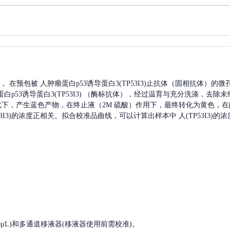
A）。在预包被
人肿瘤蛋白p53诱导蛋白3(TP53I3)
止抗体（固相抗体）的微
白p53诱导蛋白3(TP53I3)
（酶标抗体），经过温育与充分洗涤，去除未
催化下，产生蓝色产物，在终止液（2M 硫酸）作用下，最终转化为黄色，在酶
I3)
的浓度正相关。拟合校准品曲线，可以计算出样本中
人(TP53I3)
的浓
, 200-1000μL)和多通道移液器(移液器使用前需校准)。