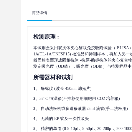
商品详情
检测原理
:
本试剂盒采用双抗体夹心酶联免疫吸附试验（
ELIS
1A(TL-1A/TNFSF15)
校准品和待测样本，再加入另一
板固相表面形成固相抗体
-抗原-酶标抗体的夹心复合物
测定吸光度（OD值），吸光度（OD值）与待测样品中
所需器材和试剂
1、
酶标仪
(波长 450nm 滤光片)
2、
37°C 恒温箱(不推荐使用细胞用 CO2 培养箱)
3、
自动洗板机或多道移液器
/5ml 滴管(手工洗板用)
4、
无菌的
EP 管及一次性吸头
5、
精密的单道
(0.5-10μL, 5-50μL, 20-200μL