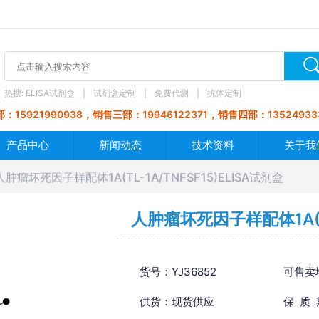
热搜:
ELISA试剂盒
试剂盒定制
免费代测
抗体定制
：15921990938，销售三部：19946122371，销售四部：13524933
产品中心
新闻动态
技术资料
关于我
人肿瘤坏死因子样配体1A(TL-1A/TNFSF15)ELISA试剂盒
人肿瘤坏死因子样配体1A(TL
货号：YJ36852
可售卖
供货：现货供应
保 质