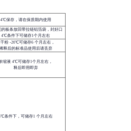
4℃保存，请在保质期内使用
完的板条放回带拉链铝箔袋，封好口
4℃条件下可储存1个月左右
冻干粉
-20℃可储存6 个月左右，
稀释后的标准品使用后请丢弃
浓缩液
4℃可储存1个月左右，
释后即用即弃
4℃条件下，可储存1 个月左右