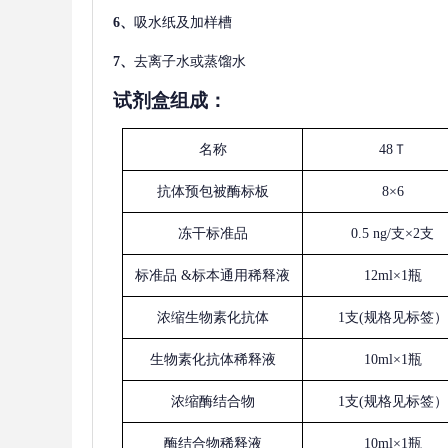
6、
吸水纸及加样槽
7、
去离子水或蒸馏水
试剂盒组成：
名称
48Ｔ
抗体预包被酶标板
8×6
冻干标准品
0.5 ng/支×2支
标准品
&标本通用稀释液
12ml×1瓶
浓缩生物素化抗体
1支(规格见标签）
生物素化抗体稀释液
10ml×1瓶
浓缩酶结合物
1支(规格见标签）
酶结合物稀释液
10ml×1瓶