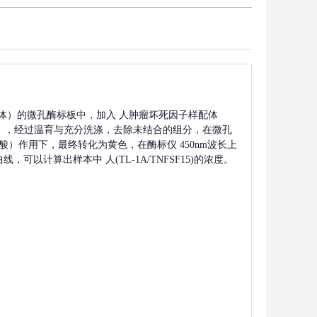
体）的微孔酶标板中，加入
人肿瘤坏死因子样配体
），经过温育与充分洗涤，去除未结合的组分，在微孔
硫酸）作用下，最终转化为黄色，在酶标仪 450nm波长上
曲线，可以计算出样本中
人(TL-1A/TNFSF15)
的浓度。