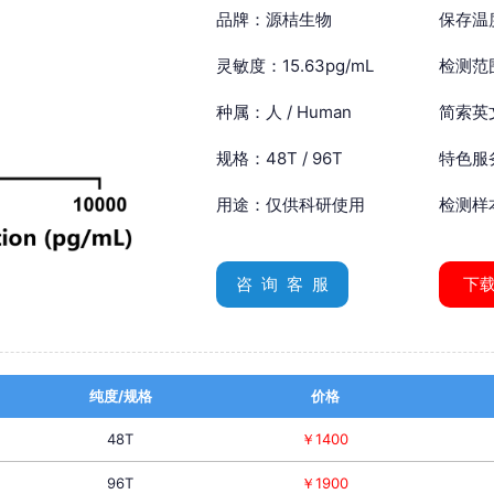
品牌：源桔生物
保存温
灵敏度：15.63pg/mL
检测范围
种属：人 / Human
简索英文：
规格：48T / 96T
特色服
用途：仅供科研使用
检测样
咨 询 客 服
下
纯度/规格
价格
48T
￥1400
96T
￥1900