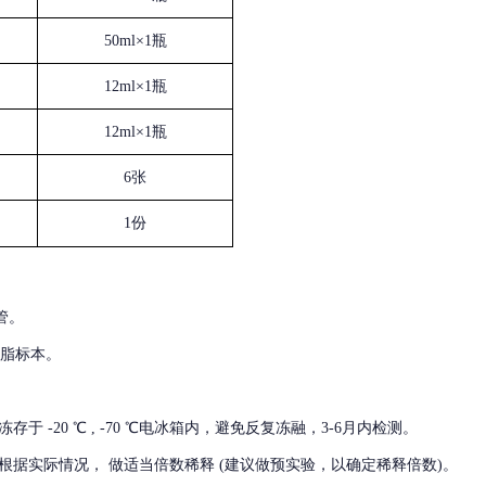
50ml×1瓶
12ml×1瓶
12ml×1瓶
6张
1份
管。
血脂标本。
冻存于
-20 ℃ , -70 ℃电冰箱内，避免反复冻融，3-6月内检测。
根据实际情况，
做适当倍数稀释
(建议做预实验，以确定稀释倍数)。