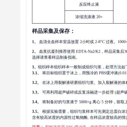
反应终止液
浓缩洗涤液
20×
样品采集及保存
：
1、
血清全血样本室温放置
2小时或 2-8°C 过夜。1
2、
血浆抗凝剂推荐使用
EDTA-Na2/K2，样品采集
选择请查看样品制备指南。
3、
组织样本组织样本一般制成组织匀浆，处理方法如
3.1、
将目标组织置于冰上，用预冷的
PBS缓冲液(0.
3.2、
在冰上用裂解液研磨组织匀浆。加入裂解液的体
3.3、
可再利用超声破碎或反复冻融进一步处理
(超声
3.4、
将制备好的匀浆液于
5000×g 离心 5 分钟，
3.5、
根据实验需要，组织匀浆样本可先测定总蛋白浓
含有较高浓度的内源性过氧物酶, 在样品浓度较高的情况下