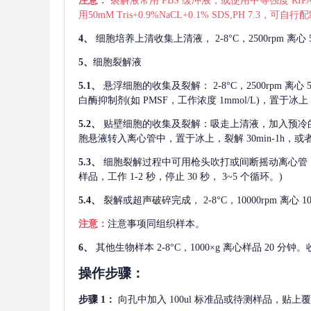
注意：
裂解液常用
PBS 缓冲液，或使用中等强度 RIPA
用50mM Tris+0.9%NaCL+0.1% SDS,PH 7.3
4、
细胞培养上清收集上清液，
2-8°C，2500rp
5、
细胞裂解液
5.1、
悬浮细胞的收集及裂解：
2-8°C，2500rpm 
白酶抑制剂(如 PMSF，工作浓度 1mmol/L)，置于冰上，
5.2、
贴壁细胞的收集及裂解：吸走上清液，加入预冷
胞悬液转入离心管中，置于冰上，裂解 30min-1h，
5.3、
细胞裂解过程中可用枪头吹打或间断摇动离心管
样品，工作 1-2 秒，停止 30 秒， 3~5 个循环。)
5.4、
裂解或超声破碎完成，
2-8°C，10000rpm
注意：
注意事项同组织样本。
6、
其他生物样本
2-8°C，1000×g 离心样品 20
操作步骤：
步骤
1：
向孔中加入
100ul 标准品或待测样品，贴上覆膜