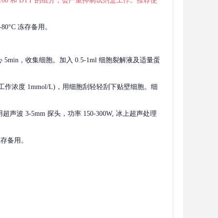
 X-100 和 DTT 的组分，会严重抑制试剂盒工作。推荐使
80°C 冻存备用。
离心 5min，收集细胞。加入 0.5-1ml 细胞裂解液及适量蛋
F，工作浓度 1mmol/L)，用细胞刮轻轻刮下贴壁细胞。细
波 3-5mm 探头，功率 150-300W, 冰上超声处理
 冻存备用。