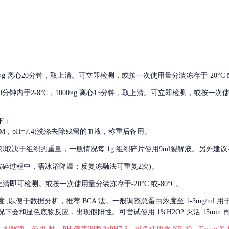
000×g 离心20分钟，取上清。可立即检测，或按一次使用量分装冻存于-20°C 或
后30分钟内于2-8°C，1000×g 离心15分钟，取上清。可立即检测，或按一次
下：
01M，pH=7.4)洗涤去除残留的血液，称重后备用。
积取决于组织的重量，一般情况每
1g 组织碎片使用9ml裂解液。另外建议
破碎过程中，需冰浴降温；反复冻融法可重复2次)。
留取上清即可检测。或按一次使用量分装冻存于-20°C 或-80°C。
度
,以便于数据分析，推荐 BCA 法。一般调整总蛋白浓度至 1-3mg/ml
会和显色底物反应，出现假阳性。可尝试使用 1%H2O2 灭活 15min 