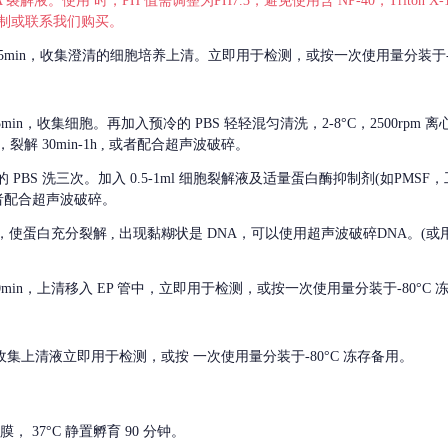
 裂解液。使用 时，PH 值需调整为PH7.3，避免使用含 NP-40，Triton
，可自行配制或联系我们购买。
m 离心 5min，收集澄清的细胞培养上清。立即用于检测，或按一次使用量分装于-
离心 5min，收集细胞。再加入预冷的 PBS 轻轻混匀清洗，2-8°C，2500rpm 
裂解 30min-1h , 或者配合超声波破碎。
的
PBS 洗三次。加入 0.5-1ml 细胞裂解液及适量蛋白酶抑制剂(如PMS
或者配合超声波破碎。
，使蛋白充分裂解
, 出现黏糊状是 DNA，可以使用超声波破碎DNA。(或用超声
 离心 10min，上清移入 EP 管中，立即用于检测，或按一次使用量分装于-80°C
 分钟。收集上清液立即用于检测，或按 一次使用量分装于-80°C 冻存备用。
， 37°C 静置孵育 90 分钟。