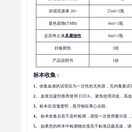
浓缩洗涤液
20×
25ml×1瓶
显色底物
(
TMB
)
6ml×1瓶
反应终止液
具腐蚀性
6ml×1瓶
封板胶纸
3张
产品说明书
1份
标本收集
:
1
、
收集血液的试管应为一次性的无热原，无内毒素试
2
、
血浆抗凝剂推荐使用
EDTA 。避免使用溶血，高
3
、
标本应清澈透明，悬浮物应离心去除。
4
、
标本收集后若不及时检测，请按一次使用量分装，
5
、
如果您的样本中检测物浓度高于标准品最高值，请