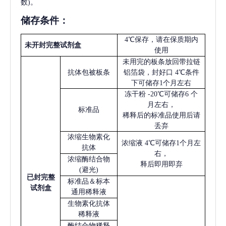
数)。
储存条件：
4℃保存，请在保质期内
未开封完整试剂盒
使用
未用完的板条放回带拉链
抗体包被板条
铝箔袋，封好口
4℃条件
下可储存1个月左右
冻干粉
-20℃可储存6 个
月左右，
标准品
稀释后的标准品使用后请
丢弃
浓缩生物素化
浓缩液
4℃可储存1个月左
抗体
右，
浓缩酶结合物
释后即用即弃
(避光)
已
封完整
标准品＆标本
试剂盒
通用稀释液
生物素化抗体
稀释液
酶结合物稀释