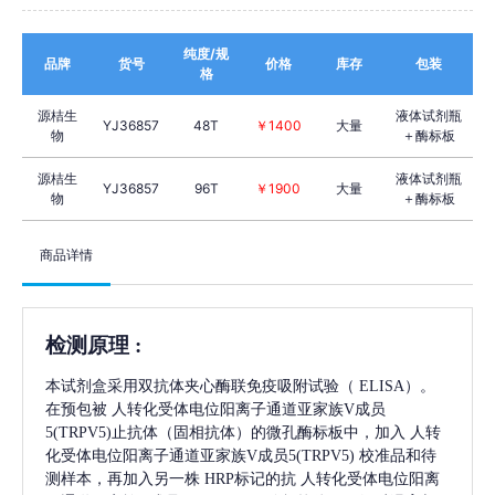
纯度/规
品牌
货号
价格
库存
包装
格
源桔生
液体试剂瓶
YJ36857
48T
￥1400
大量
物
＋酶标板
源桔生
液体试剂瓶
YJ36857
96T
￥1900
大量
物
＋酶标板
商品详情
检测原理
:
本试剂盒采用双抗体夹心酶联免疫吸附试验（
ELISA）。
在预包被
人转化受体电位阳离子通道亚家族V成员
5(TRPV5)
止抗体（固相抗体）的微孔酶标板中，加入
人转
化受体电位阳离子通道亚家族V成员5(TRPV5)
校准品和待
测样本，再加入另一株
HRP标记的抗
人转化受体电位阳离