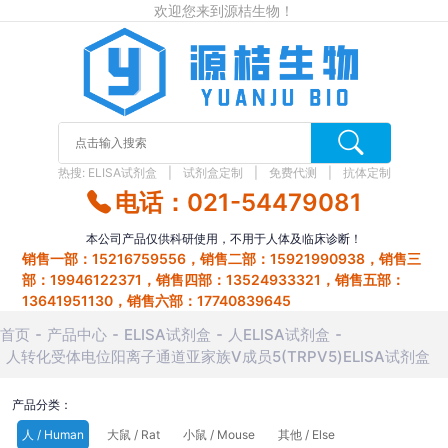
欢迎您来到源桔生物！
热搜:
ELISA试剂盒
试剂盒定制
免费代测
抗体定制
电话：021-54479081
本公司产品仅供科研使用，不用于人体及临床诊断！
销售一部：15216759556，销售二部：15921990938，销售三
部：19946122371，销售四部：13524933321，销售五部：
13641951130，销售六部：17740839645
首页
产品中心
ELISA试剂盒
人ELISA试剂盒
人转化受体电位阳离子通道亚家族V成员5(TRPV5)ELISA试剂盒
产品分类：
人 / Human
大鼠 / Rat
小鼠 / Mouse
其他 / Else