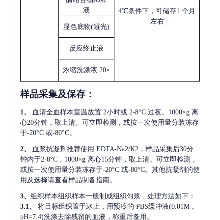
液
4℃条件下，可储存1 个月
左右
显色底物
(避光)
反应终止液
浓缩洗涤液
20×
样品采集及保存
：
1、
血清全血样本室温放置
2小时或 2-8°C 过夜。1000×g 离
心20分钟，取上清。可立即检测，或按一次使用量分装冻存
于-20°C 或-80°C。
2、
血浆抗凝剂推荐使用
EDTA-Na2/K2，样品采集后30分
钟内于2-8°C，1000×g 离心15分钟，取上清。可立即检测，
或按一次使用量分装冻存于-20°C 或-80°C。其他抗凝剂的使
用及选择请查看样品制备指南。
3、
组织样本组织样本一般制成组织匀浆，处理方法如下：
3.1、
将目标组织置于冰上，用预冷的
PBS缓冲液(0.01M，
pH=7.4)洗涤去除残留的血液，称重后备用。