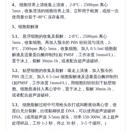
4、
细胞培养上清收集上清液，
2-8°C，2500rpm 离心
5min，收集澄清的细胞培养上清。立即用于检测，或按一次
使用量分装于-80°C 冻存备用。
5、
细胞裂解液
5.1、
悬浮细胞的收集及裂解：
2-8°C，2500rpm 离心
5min，收集细胞。再加入预冷的 PBS 轻轻混匀清洗，2-
8°C，2500rpm 离心 5min，收集细胞。加入 0.5-1ml 细胞裂
解液及适量蛋白酶抑制剂(如 PMSF，工作浓度 1mmol/L)，
置于冰上，裂解 30min-1h , 或者配合超声波破碎。
5.2、
贴壁细胞的收集及裂解：吸走上清液，加入预冷的
PBS 洗三次。加入 0.5-1ml 细胞裂解液及适量蛋白酶抑制剂
(如PMSF，工作浓度 1mmol/L)，用细胞刮轻轻刮下贴壁细
胞。细胞悬液转入离心管中，置于冰上，裂解 30min-1h，
或者配合超声波破碎。
5.3、
细胞裂解过程中可用枪头吹打或间断摇动离心管，使
蛋白充分裂解
, 出现黏糊状是 DNA，可以使用超声波破碎
DNA。(或用超声波 3-5mm 探头，功率 150-300W, 冰上超声
处理样品，工作 1-2 秒，停止 30 秒， 3~5 个循环。)