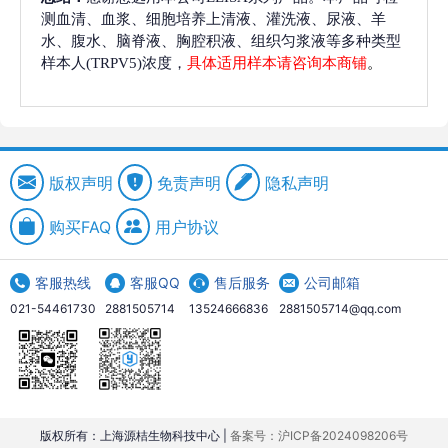
测血清、血浆、细胞培养上清液、灌洗液、尿液、羊
水、腹水、脑脊液、胸腔积液、组织匀浆液等多种类型
样本人(TRPV5)浓度，
具体适用样本请咨询本商铺
。
版权声明
免责声明
隐私声明
购买FAQ
用户协议
客服热线
客服QQ
售后服务
公司邮箱
021-54461730
2881505714
13524666836
2881505714@qq.com
版权所有：上海源桔生物科技中心 |
备案号：沪ICP备2024098206号