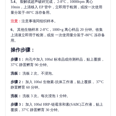
5.4、
裂解或超声破碎完成，
2-8°C，10000rpm 离心
10min，上清移入 EP 管中，立即用于检测，或按一次使用
量分装于-80°C 冻存备用。
注意：
注意事项同组织样本。
6、
其他生物样本
2-8°C，1000×g 离心样品 20 分钟。收集
上清液立即用于检测，或按 一次使用量分装于-80°C 冻存备
用。
操作步骤：
步骤
1：
向孔中加入
100ul 标准品或待测样品，贴上覆膜，
37°C 静置孵育 90 分钟。
洗板：
洗板
2 次。不浸泡。
步骤
2：
加入
100ul 生物素-抗体工作液，贴上覆膜， 37°C
静置孵育 60 分钟。
洗板：
洗板
3 次。每次浸泡 1 分钟。
步骤
3：
加入
100ul HRP-链霉亲和素(SABC)工作液，贴上
覆膜，37°C 静置孵育 30 分钟。