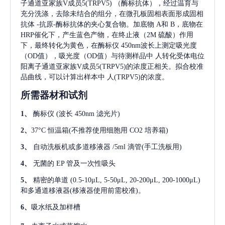
子通道亚家族V成员5(TRPV5)
（酶标抗体），经过温育与
充分洗涤，去除未结合的组分，在微孔板固相表面形成固相
抗体
-抗原-酶标抗体的夹心复合物。加底物 A和 B，底物在
HRP催化下，产生蓝色产物，在终止液（2M 硫酸）作用
下，最终转化为黄色，在酶标仪 450nm波长上测定吸光度
（OD值），吸光度（OD值）与待测样品中
人转化受体电位
阳离子通道亚家族V成员5(TRPV5)
的浓度正相关。拟合校准
品曲线，可以计算出样本中
人(TRPV5)
的浓度。
所需器材和试剂
1、
酶标仪
(波长 450nm 滤光片)
2、
37°C 恒温箱(不推荐使用细胞用 CO2 培养箱)
3、
自动洗板机或多道移液器
/5ml 滴管(手工洗板用)
4、
无菌的
EP 管及一次性吸头
5、
精密的单道
(0.5-10μL, 5-50μL, 20-200μL, 200-1000μL)
和多通道移液器(移液器使用前需校准)。
6、
吸水纸及加样槽