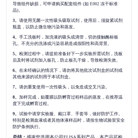
导致组件缺损，可申请购买配套组件
(如 E002 冻干标准
品)。
3、
请使用无菌一次性吸头吸取试剂，使用后，须旋紧试剂
瓶盖，以防止微生物污染和蒸发。
4、
手工洗板时，加洗液的吸头或滴管，切勿接触酶标板
孔。不充分的洗涤或污染容易造成假阳性和高背景。
5、
检测过程中，请提前准备好下一步实验所需试剂，洗板
后及时将试剂加入板孔，防止板孔干燥，导致检测失效。
6、
在未经确认的情况下，请勿将其他批次试剂盒的试剂或
其他来源的试剂用于本试剂盒。
7、
请勿重复使用一次性吸头，以免造成交叉污染。
8、
加样完成，贴覆膜以防孵育过程样品的蒸发，在推荐温
度下完成孵育过程。
9、
试验中请穿实验服、戴口罩、手套等，做好防护工作。
特别是检测血液或者其他体液样品时，请按生物试验室安全
防护条例执行。
总结：
感谢您选用本公司ELISA系列产品。本产品可检