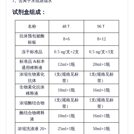
7、
去离子水或蒸馏水
试剂盒组成：
名称
48Ｔ
96Ｔ
抗体预包被酶
8×6
8×12
标板
冻干标准品
0.5 ng/支×2支
0.5 ng/支×3支
标准品
&标本
12ml×1瓶
20ml×1瓶
通用稀释液
浓缩生物素化
1支(规格见标
1支(规格见标
抗体
签）
签）
生物素化抗体
10ml×1瓶
16ml×1瓶
稀释液
1支(规格见标
1支(规格见标
浓缩酶结合物
签）
签）
酶结合物稀释
10ml×1瓶
16ml×1瓶
液
浓缩洗涤液
20×
25ml×1瓶
50ml×1瓶