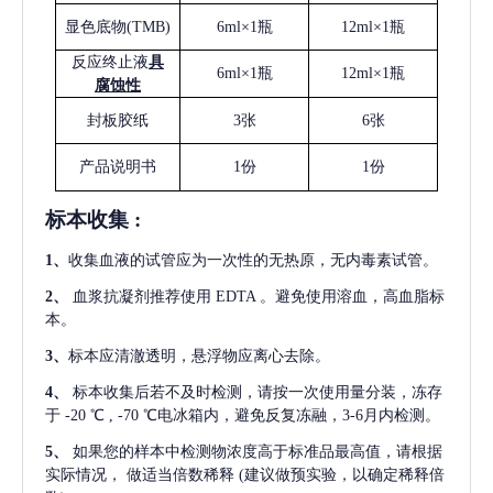
显色底物
(
TMB
)
6ml×1瓶
12ml×1瓶
反应终止液
具
6ml×1瓶
12ml×1瓶
腐蚀性
封板胶纸
3张
6张
产品说明书
1份
1份
标本收集
:
1
、
收集血液的试管应为一次性的无热原，无内毒素试管。
2
、
血浆抗凝剂推荐使用
EDTA 。避免使用溶血，高血脂标
本。
3
、
标本应清澈透明，悬浮物应离心去除。
4
、
标本收集后若不及时检测，请按一次使用量分装，冻存
于
-20 ℃ , -70 ℃电冰箱内，避免反复冻融，3-6月内检测。
5
、
如果您的样本中检测物浓度高于标准品最高值，请根据
实际情况，
做适当倍数稀释
(建议做预实验，以确定稀释倍