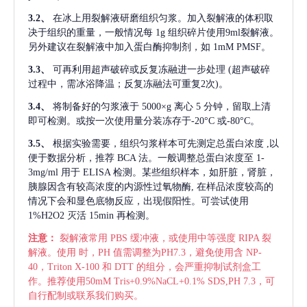
3.2、
在冰上用裂解液研磨组织匀浆。加入裂解液的体积取
决于组织的重量，一般情况每
1g 组织碎片使用9ml裂解液。
另外建议在裂解液中加入蛋白酶抑制剂，如 1mM PMSF。
3.3、
可再利用超声破碎或反复冻融进一步处理
(超声破碎
过程中，需冰浴降温；反复冻融法可重复2次)。
3.4、
将制备好的匀浆液于
5000×g 离心 5 分钟，留取上清
即可检测。或按一次使用量分装冻存于-20°C 或-80°C。
3.5、
根据实验需要，组织匀浆样本可先测定总蛋白浓度
,以
便于数据分析，推荐 BCA 法。一般调整总蛋白浓度至 1-
3mg/ml 用于 ELISA 检测。某些组织样本，如肝脏，肾脏，
胰腺因含有较高浓度的内源性过氧物酶, 在样品浓度较高的
情况下会和显色底物反应，出现假阳性。可尝试使用
1%H2O2 灭活 15min 再检测。
注意：
裂解液常用
PBS 缓冲液，或使用中等强度 RIPA 裂
解液。使用 时，PH 值需调整为PH7.3，避免使用含 NP-
40，Triton X-100 和 DTT 的组分，会严重抑制试剂盒工
作。推荐使用50mM Tris+0.9%NaCL+0.1% SDS,PH 7.3，可
自行配制或联系我们购买。