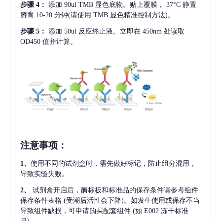
步骤
4：
添加
90ul TMB 显色底物。贴上覆膜， 37°C 静置
孵育 10-20 分钟(请使用 TMB 显色精准控制方法)。
步骤
5：
添加
50ul 反应终止液。立即在 450nm 处读取
OD450 值并计算。
注意事项
：
1、
使用不同的试剂盒时，需先做好标记，防止组分混用，
导致实验失败。
2、
试剂盒开启后，酶标板和标准品的保存条件请参考组件
保存条件表格
(受潮后活性会下降)。如发生使用或保存不当
导致组件缺损，可申请购买配套组件
(如 E002 冻干标准