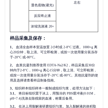
左右
显色底物
(避光)
反应终止液
浓缩洗涤液
20×
样品采集及保存
：
1、
血清全血样本室温放置
2小时或 2-8°C 过夜。1000×g 离
心20分钟，取上清。可立即检测，或按一次使用量分装冻存
于-20°C 或-80°C。
2、
血浆抗凝剂推荐使用
EDTA-Na2/K2，样品采集后30分
钟内于2-8°C，1000×g 离心15分钟，取上清。可立即检测，
或按一次使用量分装冻存于-20°C 或-80°C。其他抗凝剂的使
用及选择请查看样品制备指南。
3、
组织样本组织样本一般制成组织匀浆，处理方法如下：
3.1、
将目标组织置于冰上，用预冷的
PBS缓冲液(0.01M，
pH=7.4)洗涤去除残留的血液，称重后备用。
3.2、
在冰上用裂解液研磨组织匀浆。加入裂解液的体积取