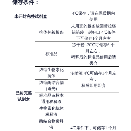
储存条件：
4℃保存，请在保质期内
未开封完整试剂盒
使用
未用完的板条放回带拉链
抗体包被板条
铝箔袋，封好口
4℃条件
下可储存1个月左右
冻干粉
-20℃可储存6 个
月左右，
标准品
稀释后的标准品使用后请
丢弃
浓缩生物素化
浓缩液
4℃可储存1个月左
抗体
右，
浓缩酶结合物
释后即用即弃
(避光)
已
封完整
标准品＆标本
试剂盒
通用稀释液
生物素化抗体
稀释液
酶结合物稀释
液
4℃条件下，可储存1 个月