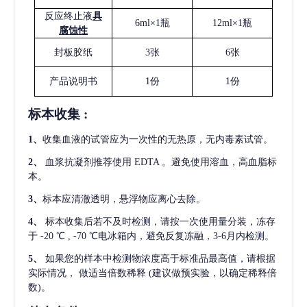
反应终止液
具
6ml×1瓶
12ml×1瓶
腐蚀性
封板胶纸
3张
6张
产品说明书
1份
1份
标本收集
:
1
、
收集血液的试管应为一次性的无热原，无内毒素试管。
2
、
血浆抗凝剂推荐使用
EDTA 。避免使用溶血，高血脂标
本。
3
、
标本应清澈透明，悬浮物应离心去除。
4
、
标本收集后若不及时检测，请按一次使用量分装，冻存
于
-20 ℃ , -70 ℃电冰箱内，避免反复冻融，3-6月内检测。
5
、
如果您的样本中检测物浓度高于标准品最高值，请根据
实际情况，
做适当倍数稀释
(建议做预实验，以确定稀释倍
数)。