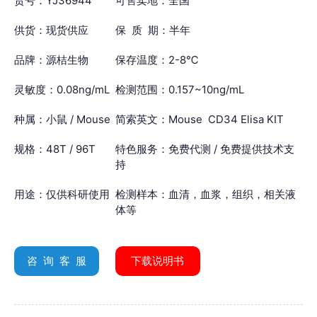
货号：YJ36944
可售卖地：全国
供货：现货供应
保 质 期：半年
品牌：源桔生物
保存温度：2-8℃
灵敏度：0.08ng/mL
检测范围：0.157~10ng/mL
种属：小鼠 / Mouse
简索英文：Mouse CD34 Elisa KIT
规格：48T / 96T
特色服务：免费代测 / 免费提供技术支
持
用途：仅供科研使用
检测样本：血清，血浆，组织，相关液
体等
咨 询 客 服
下载说明书