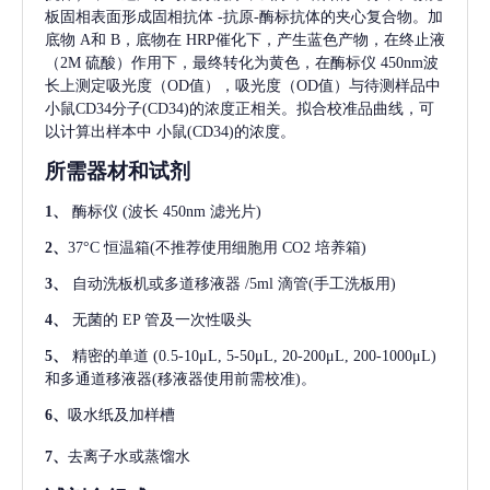
板固相表面形成固相抗体
-抗原-酶标抗体的夹心复合物。加
底物 A和 B，底物在 HRP催化下，产生蓝色产物，在终止液
（2M 硫酸）作用下，最终转化为黄色，在酶标仪 450nm波
长上测定吸光度（OD值），吸光度（OD值）与待测样品中
小鼠CD34分子(CD34)
的浓度正相关。拟合校准品曲线，可
以计算出样本中
小鼠(CD34)
的浓度。
所需器材和试剂
1、
酶标仪
(波长 450nm 滤光片)
2、
37°C 恒温箱(不推荐使用细胞用 CO2 培养箱)
3、
自动洗板机或多道移液器
/5ml 滴管(手工洗板用)
4、
无菌的
EP 管及一次性吸头
5、
精密的单道
(0.5-10μL, 5-50μL, 20-200μL, 200-1000μL)
和多通道移液器(移液器使用前需校准)。
6、
吸水纸及加样槽
7、
去离子水或蒸馏水