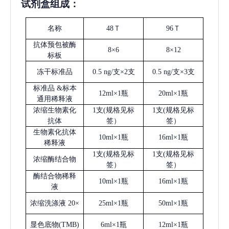
试剂盒组成：
名称
48Ｔ
96Ｔ
抗体预包被酶
8×6
8×12
标板
冻干标准品
0.5 ng/支×2支
0.5 ng/支×3支
标准品
&标本
12ml×1瓶
20ml×1瓶
通用稀释液
浓缩生物素化
1支(规格见标
1支(规格见标
抗体
签）
签）
生物素化抗体
10ml×1瓶
16ml×1瓶
稀释液
1支(规格见标
1支(规格见标
浓缩酶结合物
签）
签）
酶结合物稀释
10ml×1瓶
16ml×1瓶
液
浓缩洗涤液
20×
25ml×1瓶
50ml×1瓶
显色底物
(
TMB
)
6ml×1瓶
12ml×1瓶