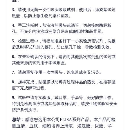
品)。
3、
请使用无菌一次性吸头吸取试剂，使用后，须旋紧试剂
瓶盖，以防止微生物污染和蒸发。
4、
手工洗板时，加洗液的吸头或滴管，切勿接触酶标板
孔。不充分的洗涤或污染容易造成假阳性和高背景。
5、
检测过程中，请提前准备好下一步实验所需试剂，洗板
后及时将试剂加入板孔，防止板孔干燥，导致检测失效。
6、
在未经确认的情况下，请勿将其他批次试剂盒的试剂或
其他来源的试剂用于本试剂盒。
7、
请勿重复使用一次性吸头，以免造成交叉污染。
8、
加样完成，贴覆膜以防孵育过程样品的蒸发，在推荐温
度下完成孵育过程。
9、
试验中请穿实验服、戴口罩、手套等，做好防护工作。
特别是检测血液或者其他体液样品时，请按生物试验室安全
防护条例执行。
总结：
感谢您选用本公司ELISA系列产品。本产品可检
测血清、血浆、细胞培养上清液、灌洗液、尿液、羊