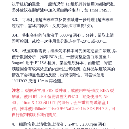
决于组织的重量，一般情况每
1g 组织碎片使用9ml裂解液。
另外建议在裂解液中加入蛋白酶抑制剂，如 1mM PMSF。
3.3、
可再利用超声破碎或反复冻融进一步处理
(超声破碎
过程中，需冰浴降温；反复冻融法可重复2次)。
3.4、
将制备好的匀浆液于
5000×g 离心 5 分钟，留取上清
即可检测。或按一次使用量分装冻存于-20°C 或-80°C。
3.5、
根据实验需要，组织匀浆样本可先测定总蛋白浓度
,以
便于数据分析，推荐 BCA 法。一般调整总蛋白浓度至 1-
3mg/ml 用于 ELISA 检测。某些组织样本，如肝脏，肾脏，
胰腺因含有较高浓度的内源性过氧物酶, 在样品浓度较高的
情况下会和显色底物反应，出现假阳性。可尝试使用
1%H2O2 灭活 15min 再检测。
注意：
裂解液常用
PBS 缓冲液，或使用中等强度 RIPA 裂
解液。使用 时，PH 值需调整为PH7.3，避免使用含 NP-
40，Triton X-100 和 DTT 的组分，会严重抑制试剂盒工
作。推荐使用50mM Tris+0.9%NaCL+0.1% SDS,PH 7.3，可
自行配制或联系我们购买。
4、
细胞培养上清收集上清液，
2-8°C，2500rpm 离心