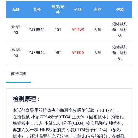
纯度/规
品牌
货号
价格
库存
包装
格
液体试剂
源桔生
YJ36944
48T
￥1400
大量
瓶＋酶标
物
板
液体试剂
源桔生
YJ36944
96T
￥1900
大量
瓶＋酶标
物
板
商品详情
检测原理
:
本试剂盒采用双抗体夹心酶联免疫吸附试验（
ELISA）。
在预包被
小鼠CD34分子(CD34)
止抗体（固相抗体）的微孔
酶标板中，加入
小鼠CD34分子(CD34)
校准品和待测样本，
再加入另一株
HRP标记的抗
小鼠CD34分子(CD34)
（酶标
抗体），经过温育与充分洗涤，去除未结合的组分，在微孔