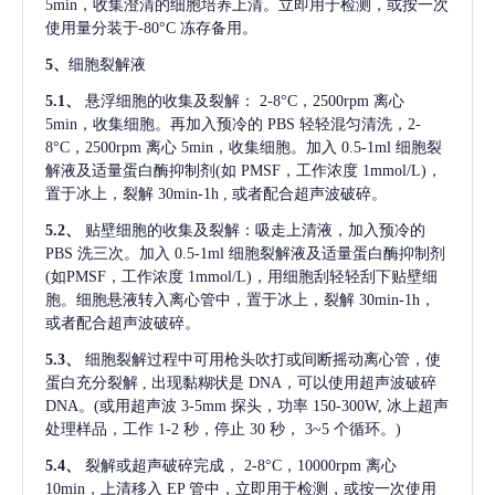
5min，收集澄清的细胞培养上清。立即用于检测，或按一次
使用量分装于-80°C 冻存备用。
5、
细胞裂解液
5.1、
悬浮细胞的收集及裂解：
2-8°C，2500rpm 离心
5min，收集细胞。再加入预冷的 PBS 轻轻混匀清洗，2-
8°C，2500rpm 离心 5min，收集细胞。加入 0.5-1ml 细胞裂
解液及适量蛋白酶抑制剂(如 PMSF，工作浓度 1mmol/L)，
置于冰上，裂解 30min-1h , 或者配合超声波破碎。
5.2、
贴壁细胞的收集及裂解：吸走上清液，加入预冷的
PBS 洗三次。加入 0.5-1ml 细胞裂解液及适量蛋白酶抑制剂
(如PMSF，工作浓度 1mmol/L)，用细胞刮轻轻刮下贴壁细
胞。细胞悬液转入离心管中，置于冰上，裂解 30min-1h，
或者配合超声波破碎。
5.3、
细胞裂解过程中可用枪头吹打或间断摇动离心管，使
蛋白充分裂解
, 出现黏糊状是 DNA，可以使用超声波破碎
DNA。(或用超声波 3-5mm 探头，功率 150-300W, 冰上超声
处理样品，工作 1-2 秒，停止 30 秒， 3~5 个循环。)
5.4、
裂解或超声破碎完成，
2-8°C，10000rpm 离心
10min，上清移入 EP 管中，立即用于检测，或按一次使用