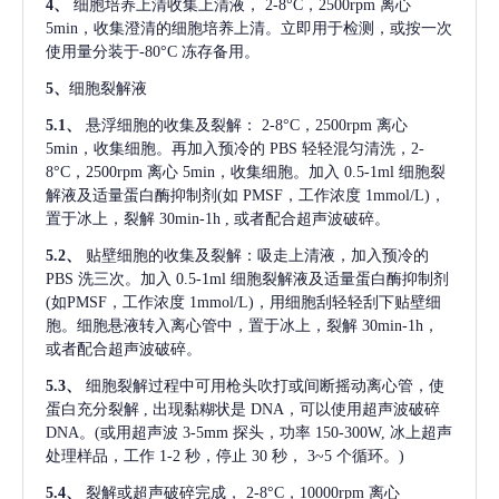
4、
细胞培养上清收集上清液，
2-8°C，2500rpm 离心
5min，收集澄清的细胞培养上清。立即用于检测，或按一次
使用量分装于-80°C 冻存备用。
5、
细胞裂解液
5.1、
悬浮细胞的收集及裂解：
2-8°C，2500rpm 离心
5min，收集细胞。再加入预冷的 PBS 轻轻混匀清洗，2-
8°C，2500rpm 离心 5min，收集细胞。加入 0.5-1ml 细胞裂
解液及适量蛋白酶抑制剂(如 PMSF，工作浓度 1mmol/L)，
置于冰上，裂解 30min-1h , 或者配合超声波破碎。
5.2、
贴壁细胞的收集及裂解：吸走上清液，加入预冷的
PBS 洗三次。加入 0.5-1ml 细胞裂解液及适量蛋白酶抑制剂
(如PMSF，工作浓度 1mmol/L)，用细胞刮轻轻刮下贴壁细
胞。细胞悬液转入离心管中，置于冰上，裂解 30min-1h，
或者配合超声波破碎。
5.3、
细胞裂解过程中可用枪头吹打或间断摇动离心管，使
蛋白充分裂解
, 出现黏糊状是 DNA，可以使用超声波破碎
DNA。(或用超声波 3-5mm 探头，功率 150-300W, 冰上超声
处理样品，工作 1-2 秒，停止 30 秒， 3~5 个循环。)
5.4、
裂解或超声破碎完成，
2-8°C，10000rpm 离心