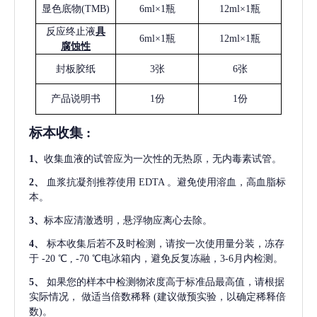
显色底物
(
TMB
)
6ml×1瓶
12ml×1瓶
反应终止液
具
6ml×1瓶
12ml×1瓶
腐蚀性
封板胶纸
3张
6张
产品说明书
1份
1份
标本收集
:
1
、
收集血液的试管应为一次性的无热原，无内毒素试管。
2
、
血浆抗凝剂推荐使用
EDTA 。避免使用溶血，高血脂标
本。
3
、
标本应清澈透明，悬浮物应离心去除。
4
、
标本收集后若不及时检测，请按一次使用量分装，冻存
于
-20 ℃ , -70 ℃电冰箱内，避免反复冻融，3-6月内检测。
5
、
如果您的样本中检测物浓度高于标准品最高值，请根据
实际情况，
做适当倍数稀释
(建议做预实验，以确定稀释倍
数)。