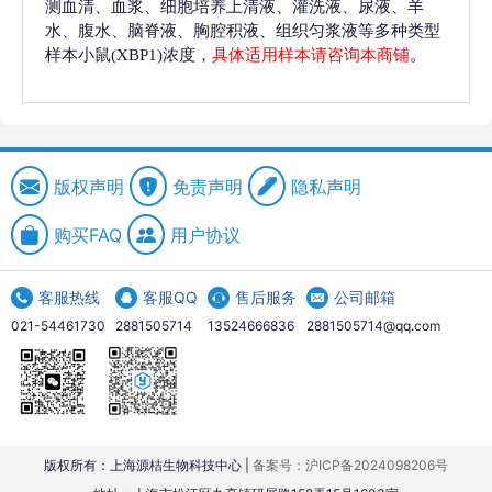
测血清、血浆、细胞培养上清液、灌洗液、尿液、羊
水、腹水、脑脊液、胸腔积液、组织匀浆液等多种类型
样本小鼠(XBP1)浓度，
具体适用样本请咨询本商铺
。
版权声明
免责声明
隐私声明
购买FAQ
用户协议
客服热线
客服QQ
售后服务
公司邮箱
021-54461730
2881505714
13524666836
2881505714@qq.com
版权所有：上海源桔生物科技中心 |
备案号：沪ICP备2024098206号