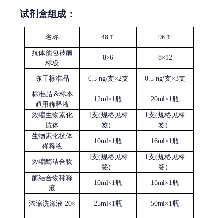
试剂盒组成：
名称
48Ｔ
96Ｔ
抗体预包被酶
8×6
8×12
标板
冻干标准品
0.5 ng/支×2支
0.5 ng/支×3支
标准品
&标本
12ml×1瓶
20ml×1瓶
通用稀释液
浓缩生物素化
1支(规格见标
1支(规格见标
抗体
签）
签）
生物素化抗体
10ml×1瓶
16ml×1瓶
稀释液
1支(规格见标
1支(规格见标
浓缩酶结合物
签）
签）
酶结合物稀释
10ml×1瓶
16ml×1瓶
液
浓缩洗涤液
20×
25ml×1瓶
50ml×1瓶