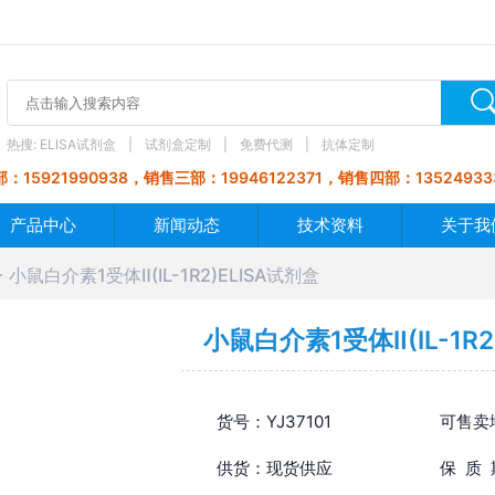
热搜:
ELISA试剂盒
试剂盒定制
免费代测
抗体定制
：15921990938，销售三部：19946122371，销售四部：13524933
产品中心
新闻动态
技术资料
关于我
小鼠白介素1受体Ⅱ(IL-1R2)ELISA试剂盒
小鼠白介素1受体Ⅱ(IL-1R2
货号：YJ37101
可售卖
供货：现货供应
保 质