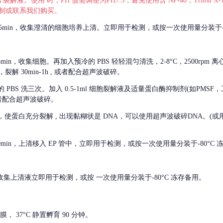
 裂解液。使用 时，PH 值需调整为PH7.3，避免使用含 NP-40，Triton
，可自行配制或联系我们购买。
m 离心 5min，收集澄清的细胞培养上清。立即用于检测，或按一次使用量分装于-
离心 5min，收集细胞。再加入预冷的 PBS 轻轻混匀清洗，2-8°C，2500rpm 
裂解 30min-1h , 或者配合超声波破碎。
的
PBS 洗三次。加入 0.5-1ml 细胞裂解液及适量蛋白酶抑制剂(如PMS
或者配合超声波破碎。
，使蛋白充分裂解
, 出现黏糊状是 DNA，可以使用超声波破碎DNA。(或用超声
 离心 10min，上清移入 EP 管中，立即用于检测，或按一次使用量分装于-80°C
 分钟。收集上清液立即用于检测，或按 一次使用量分装于-80°C 冻存备用。
， 37°C 静置孵育 90 分钟。