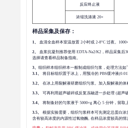
反应终止液
浓缩洗涤液
20×
样品采集及保存
：
1、
血清全血样本室温放置
2小时或 2-8°C 过夜。1
2、
血浆抗凝剂推荐使用
EDTA-Na2/K2，样品采集
选择请查看样品制备指南。
3、
组织样本组织样本一般制成组织匀浆，处理方法如
3.1、
将目标组织置于冰上，用预冷的
PBS缓冲液(0.
3.2、
在冰上用裂解液研磨组织匀浆。加入裂解液的体
3.3、
可再利用超声破碎或反复冻融进一步处理
(超声
3.4、
将制备好的匀浆液于
5000×g 离心 5 分钟，
3.5、
根据实验需要，组织匀浆样本可先测定总蛋白浓
含有较高浓度的内源性过氧物酶, 在样品浓度较高的情况下