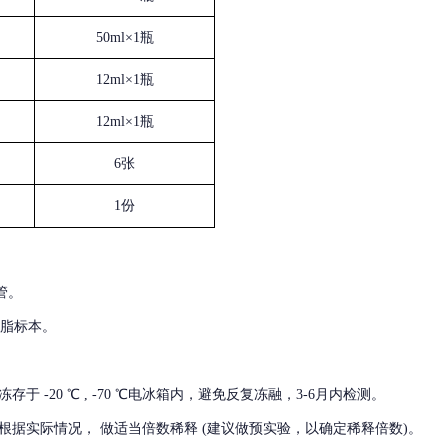
50ml×1瓶
12ml×1瓶
12ml×1瓶
6张
1份
管。
血脂标本。
冻存于
-20 ℃ , -70 ℃电冰箱内，避免反复冻融，3-6月内检测。
根据实际情况，
做适当倍数稀释
(建议做预实验，以确定稀释倍数)。