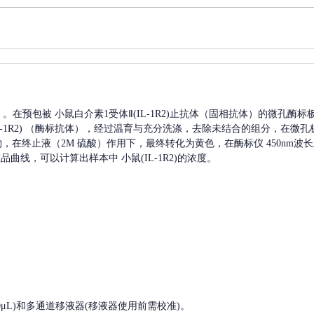
A）。在预包被
小鼠白介素1受体Ⅱ(IL-1R2)
止抗体（固相抗体）的微孔酶标
1R2)
（酶标抗体），经过温育与充分洗涤，去除未结合的组分，在微孔
产物，在终止液（2M 硫酸）作用下，最终转化为黄色，在酶标仪 450nm
准品曲线，可以计算出样本中
小鼠(IL-1R2)
的浓度。
, 200-1000μL)和多通道移液器(移液器使用前需校准)。