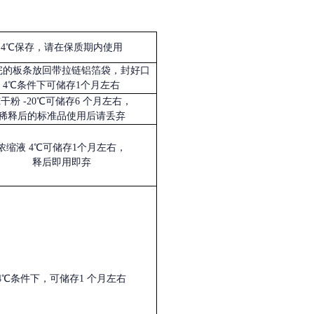
4℃保存，请在保质期内使用
完的板条放回带拉链铝箔袋，封好口
4℃条件下可储存1个月左右
冻干粉
-20℃可储存6 个月左右，
稀释后的标准品使用后请丢弃
浓缩液
4℃可储存1个月左右，
释后即用即弃
4℃条件下，可储存1 个月左右