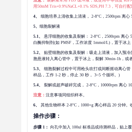
注意：
裂解液常用
PBS 缓冲液，或使用中等强度 RIPA
用50mM Tris+0.9%NaCL+0.1% SDS,PH 7.3
4、
细胞培养上清收集上清液，
2-8°C，2500rp
5、
细胞裂解液
5.1、
悬浮细胞的收集及裂解：
2-8°C，2500rpm 
白酶抑制剂(如 PMSF，工作浓度 1mmol/L)，置于冰上，
5.2、
贴壁细胞的收集及裂解：吸走上清液，加入预冷
胞悬液转入离心管中，置于冰上，裂解 30min-1h，
5.3、
细胞裂解过程中可用枪头吹打或间断摇动离心管
样品，工作 1-2 秒，停止 30 秒， 3~5 个循环。)
5.4、
裂解或超声破碎完成，
2-8°C，10000rpm
注意：
注意事项同组织样本。
6、
其他生物样本
2-8°C，1000×g 离心样品 20
操作步骤：
步骤
1：
向孔中加入
100ul 标准品或待测样品，贴上覆膜