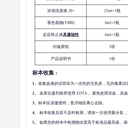
浓缩洗涤液
20×
25ml×1瓶
显色底物
(
TMB
)
6ml×1瓶
反应终止液
具腐蚀性
6ml×1瓶
封板胶纸
3张
产品说明书
1份
标本收集
:
1
、
收集血液的试管应为一次性的无热原，无内毒素试
2
、
血浆抗凝剂推荐使用
EDTA 。避免使用溶血，高
3
、
标本应清澈透明，悬浮物应离心去除。
4
、
标本收集后若不及时检测，请按一次使用量分装，
5
、
如果您的样本中检测物浓度高于标准品最高值，请