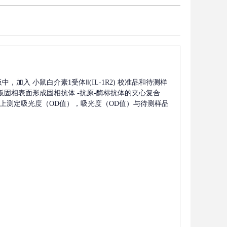
板中，加入
小鼠白介素1受体Ⅱ(IL-1R2)
校准品和待测样
板固相表面形成固相抗体
-抗原-酶标抗体的夹心复合
波长上测定吸光度（OD值），吸光度（OD值）与待测样品