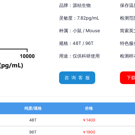
品牌：源桔生物
保存温
灵敏度：7.82pg/mL
检测范围
种属：小鼠 / Mouse
简索英文：
规格：48T / 96T
特色服
用途：仅供科研使用
检测样
咨 询 客 服
下
纯度/规格
价格
48T
￥1400
96T
￥1900