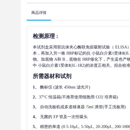
商品详情
检测原理
:
本试剂盒采用双抗体夹心酶联免疫吸附试验（
ELIS
本，再加入另一株
HRP标记的抗
小鼠白介素1受体Ⅱ(IL-
物。加底物 A和 B，底物在 HRP催化下，产生蓝色
中
小鼠白介素1受体Ⅱ(IL-1R2)
的浓度正相关。拟合校
所需器材和试剂
1、
酶标仪
(波长 450nm 滤光片)
2、
37°C 恒温箱(不推荐使用细胞用 CO2 培养箱)
3、
自动洗板机或多道移液器
/5ml 滴管(手工洗板用)
4、
无菌的
EP 管及一次性吸头
5、
精密的单道
(0.5-10μL, 5-50μL, 20-200μL