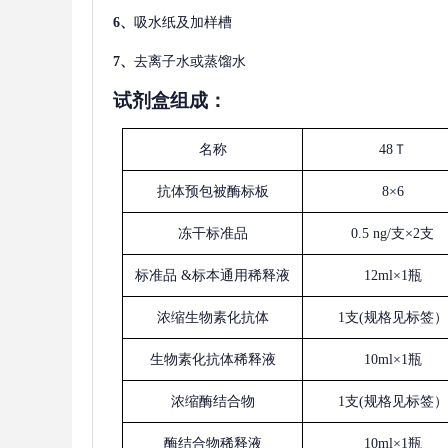
6、
吸水纸及加样槽
7、
去离子水或蒸馏水
试剂盒组成：
名称
48Ｔ
抗体预包被酶标板
8×6
冻干标准品
0.5 ng/支×2支
标准品
&标本通用稀释液
12ml×1瓶
浓缩生物素化抗体
1支(规格见标签）
生物素化抗体稀释液
10ml×1瓶
浓缩酶结合物
1支(规格见标签）
酶结合物稀释液
10ml×1瓶