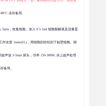
 X-100 和 DTT 的组分，会严重抑制试剂盒工作。推荐使
80°C 冻存备用。
离心 5min，收集细胞。加入 0.5-1ml 细胞裂解液及适量蛋
F，工作浓度 1mmol/L)，用细胞刮轻轻刮下贴壁细胞。细
波 3-5mm 探头，功率 150-300W, 冰上超声处理
 冻存备用。