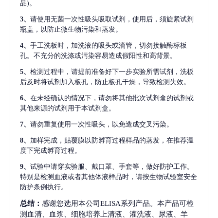
品)。
3、
请使用无菌一次性吸头吸取试剂，使用后，须旋紧试剂
瓶盖，以防止微生物污染和蒸发。
4、
手工洗板时，加洗液的吸头或滴管，切勿接触酶标板
孔。不充分的洗涤或污染容易造成假阳性和高背景。
5、
检测过程中，请提前准备好下一步实验所需试剂，洗板
后及时将试剂加入板孔，防止板孔干燥，导致检测失效。
6、
在未经确认的情况下，请勿将其他批次试剂盒的试剂或
其他来源的试剂用于本试剂盒。
7、
请勿重复使用一次性吸头，以免造成交叉污染。
8、
加样完成，贴覆膜以防孵育过程样品的蒸发，在推荐温
度下完成孵育过程。
9、
试验中请穿实验服、戴口罩、手套等，做好防护工作。
特别是检测血液或者其他体液样品时，请按生物试验室安全
防护条例执行。
总结：
感谢您选用本公司ELISA系列产品。本产品可检
测血清、血浆、细胞培养上清液、灌洗液、尿液、羊