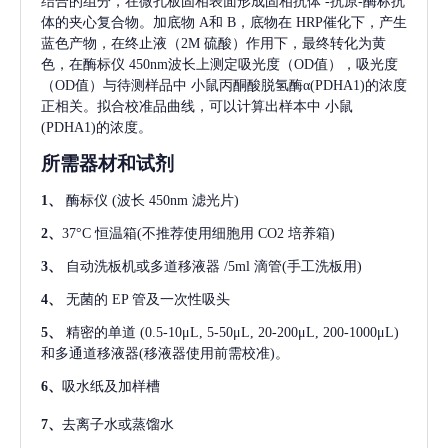
结合的组分，在微孔板固相表面形成固相抗体
-抗原-酶标抗
体的夹心复合物。加底物 A和 B，底物在 HRP催化下，产生
蓝色产物，在终止液（2M 硫酸）作用下，最终转化为黄
色，在酶标仪 450nm波长上测定吸光度（OD值），吸光度
（OD值）与待测样品中
小鼠丙酮酸脱氢酶α(PDHA1)
的浓度
正相关。拟合校准品曲线，可以计算出样本中
小鼠
(PDHA1)
的浓度。
所需器材和试剂
1、
酶标仪
(波长 450nm 滤光片)
2、
37°C 恒温箱(不推荐使用细胞用 CO2 培养箱)
3、
自动洗板机或多道移液器
/5ml 滴管(手工洗板用)
4、
无菌的
EP 管及一次性吸头
5、
精密的单道
(0.5-10μL, 5-50μL, 20-200μL, 200-1000μL)
和多通道移液器(移液器使用前需校准)。
6、
吸水纸及加样槽
7、
去离子水或蒸馏水