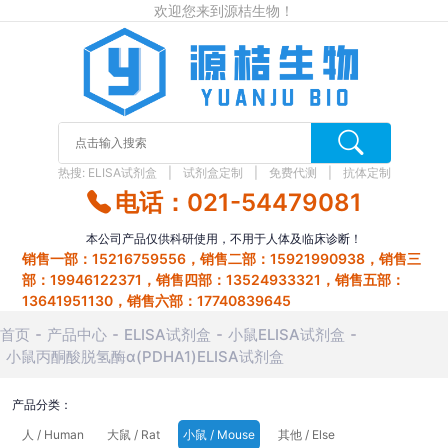
欢迎您来到源桔生物！
热搜:
ELISA试剂盒
试剂盒定制
免费代测
抗体定制
电话：021-54479081
本公司产品仅供科研使用，不用于人体及临床诊断！
销售一部：15216759556，销售二部：15921990938，销售三
部：19946122371，销售四部：13524933321，销售五部：
13641951130，销售六部：17740839645
首页
产品中心
ELISA试剂盒
小鼠ELISA试剂盒
小鼠丙酮酸脱氢酶α(PDHA1)ELISA试剂盒
产品分类：
人 / Human
大鼠 / Rat
小鼠 / Mouse
其他 / Else