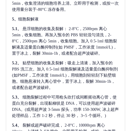
5min，收集澄清的细胞培养上清。立即用于检测，或按一次
使用量分装于-80°C 冻存备用。
5、
细胞裂解液
5.1、
悬浮细胞的收集及裂解：
2-8°C，2500rpm 离心
5min，收集细胞。再加入预冷的 PBS 轻轻混匀清洗，2-
8°C，2500rpm 离心 5min，收集细胞。加入 0.5-1ml 细胞裂
解液及适量蛋白酶抑制剂(如 PMSF，工作浓度 1mmol/L)，
置于冰上，裂解 30min-1h , 或者配合超声波破碎。
5.2、
贴壁细胞的收集及裂解：吸走上清液，加入预冷的
PBS 洗三次。加入 0.5-1ml 细胞裂解液及适量蛋白酶抑制剂
(如PMSF，工作浓度 1mmol/L)，用细胞刮轻轻刮下贴壁细
胞。细胞悬液转入离心管中，置于冰上，裂解 30min-1h，
或者配合超声波破碎。
5.3、
细胞裂解过程中可用枪头吹打或间断摇动离心管，使
蛋白充分裂解
, 出现黏糊状是 DNA，可以使用超声波破碎
DNA。(或用超声波 3-5mm 探头，功率 150-300W, 冰上超声
处理样品，工作 1-2 秒，停止 30 秒， 3~5 个循环。)
5.4、
裂解或超声破碎完成，
2-8°C，10000rpm 离心