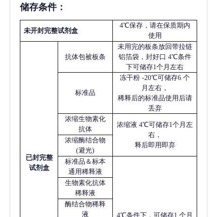
储存条件：
4℃保存，请在保质期内
未开封完整试剂盒
使用
未用完的板条放回带拉链
抗体包被板条
铝箔袋，封好口
4℃条件
下可储存1个月左右
冻干粉
-20℃可储存6 个
月左右，
标准品
稀释后的标准品使用后请
丢弃
浓缩生物素化
浓缩液
4℃可储存1个月左
抗体
右，
浓缩酶结合物
释后即用即弃
(避光)
已
封完整
标准品＆标本
试剂盒
通用稀释液
生物素化抗体
稀释液
酶结合物稀释
液
4℃条件下，可储存1 个月