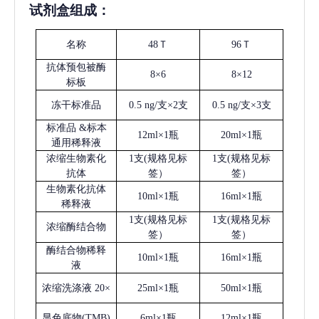
试剂盒组成：
名称
48Ｔ
96Ｔ
抗体预包被酶
8×6
8×12
标板
冻干标准品
0.5 ng/支×2支
0.5 ng/支×3支
标准品
&标本
12ml×1瓶
20ml×1瓶
通用稀释液
浓缩生物素化
1支(规格见标
1支(规格见标
抗体
签）
签）
生物素化抗体
10ml×1瓶
16ml×1瓶
稀释液
1支(规格见标
1支(规格见标
浓缩酶结合物
签）
签）
酶结合物稀释
10ml×1瓶
16ml×1瓶
液
浓缩洗涤液
20×
25ml×1瓶
50ml×1瓶
显色底物
(
TMB
)
6ml×1瓶
12ml×1瓶