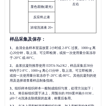
左右
显色底物
(避光)
反应终止液
浓缩洗涤液
20×
样品采集及保存
：
1、
血清全血样本室温放置
2小时或 2-8°C 过夜。1000×g 离
心20分钟，取上清。可立即检测，或按一次使用量分装冻存
于-20°C 或-80°C。
2、
血浆抗凝剂推荐使用
EDTA-Na2/K2，样品采集后30分
钟内于2-8°C，1000×g 离心15分钟，取上清。可立即检测，
或按一次使用量分装冻存于-20°C 或-80°C。其他抗凝剂的使
用及选择请查看样品制备指南。
3、
组织样本组织样本一般制成组织匀浆，处理方法如下：
3.1、
将目标组织置于冰上，用预冷的
PBS缓冲液(0.01M，
pH=7.4)洗涤去除残留的血液，称重后备用。