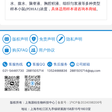
水、腹水、脑脊液、胸腔积液、组织匀浆液等多种类型
样本小鼠(PDHA1)浓度，
具体适用样本请咨询本商铺
。
版权声明
免责声明
隐私声明
购买FAQ
用户协议
客服热线
客服QQ
售后服务
公司邮箱
021-54461730
2881505714
13524666836
2881505714@qq.com
版权所有：上海源桔生物科技中心 |
备案号：沪ICP备2024098206号
地址：上海市松江区九亭镇研展路158弄15号1603室