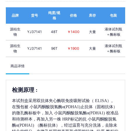
纯度/规
品牌
货号
价格
库存
包装
格
源桔生
液体试剂瓶
YJ37141
48T
￥1400
大量
物
＋酶标板
源桔生
液体试剂瓶
YJ37141
96T
￥1900
大量
物
＋酶标板
商品详情
检测原理
:
本试剂盒采用双抗体夹心酶联免疫吸附试验（
ELISA）。
在预包被
小鼠丙酮酸脱氢酶α(PDHA1)
止抗体（固相抗体）
的微孔酶标板中，加入
小鼠丙酮酸脱氢酶α(PDHA1)
校准品
和待测样本，再加入另一株
HRP标记的抗
小鼠丙酮酸脱氢
酶α(PDHA1)
（酶标抗体），经过温育与充分洗涤，去除未