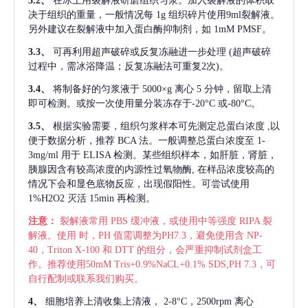
3.2、
在冰上用裂解液研磨组织匀浆。加入裂解液的体积取
决于组织的重量，一般情况每
1g 组织碎片使用9ml裂解液。
另外建议在裂解液中加入蛋白酶抑制剂，如 1mM PMSF。
3.3、
可再利用超声破碎或反复冻融进一步处理
(超声破碎
过程中，需冰浴降温；反复冻融法可重复2次)。
3.4、
将制备好的匀浆液于
5000×g 离心 5 分钟，留取上清
即可检测。或按一次使用量分装冻存于-20°C 或-80°C。
3.5、
根据实验需要，组织匀浆样本可先测定总蛋白浓度
,以
便于数据分析，推荐 BCA 法。一般调整总蛋白浓度至 1-
3mg/ml 用于 ELISA 检测。某些组织样本，如肝脏，肾脏，
胰腺因含有较高浓度的内源性过氧物酶, 在样品浓度较高的
情况下会和显色底物反应，出现假阳性。可尝试使用
1%H2O2 灭活 15min 再检测。
注意：
裂解液常用
PBS 缓冲液，或使用中等强度 RIPA 裂
解液。使用 时，PH 值需调整为PH7.3，避免使用含 NP-
40，Triton X-100 和 DTT 的组分，会严重抑制试剂盒工
作。推荐使用50mM Tris+0.9%NaCL+0.1% SDS,PH 7.3，可
自行配制或联系我们购买。
4、
细胞培养上清收集上清液，
2-8°C，2500rpm 离心