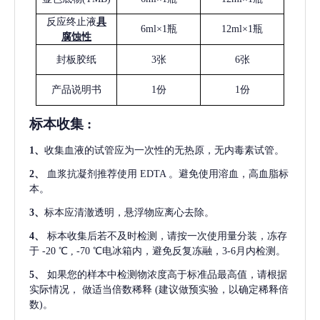
反应终止液
具
6ml×1瓶
12ml×1瓶
腐蚀性
封板胶纸
3张
6张
产品说明书
1份
1份
标本收集
:
1
、
收集血液的试管应为一次性的无热原，无内毒素试管。
2
、
血浆抗凝剂推荐使用
EDTA 。避免使用溶血，高血脂标
本。
3
、
标本应清澈透明，悬浮物应离心去除。
4
、
标本收集后若不及时检测，请按一次使用量分装，冻存
于
-20 ℃ , -70 ℃电冰箱内，避免反复冻融，3-6月内检测。
5
、
如果您的样本中检测物浓度高于标准品最高值，请根据
实际情况，
做适当倍数稀释
(建议做预实验，以确定稀释倍
数)。