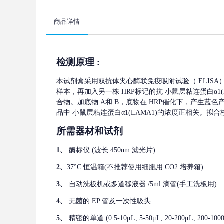
商品详情
检测原理
:
本试剂盒采用双抗体夹心酶联免疫吸附试验（
ELIS
样本，再加入另一株
HRP标记的抗
小鼠层粘连蛋白α1(L
合物。加底物 A和 B，底物在 HRP催化下，产生蓝
品中
小鼠层粘连蛋白α1(LAMA1)
的浓度正相关。拟合
所需器材和试剂
1、
酶标仪
(波长 450nm 滤光片)
2、
37°C 恒温箱(不推荐使用细胞用 CO2 培养箱)
3、
自动洗板机或多道移液器
/5ml 滴管(手工洗板用)
4、
无菌的
EP 管及一次性吸头
5、
精密的单道
(0.5-10μL, 5-50μL, 20-200μL