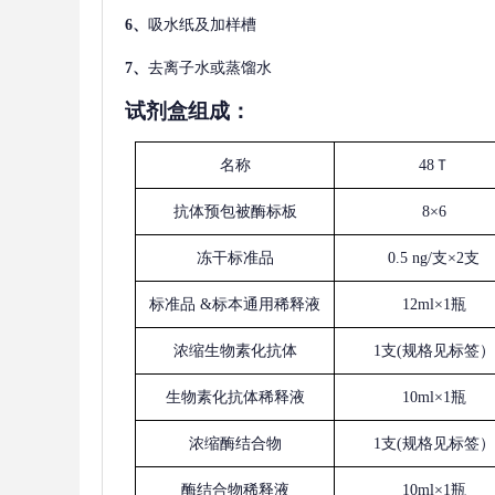
6、
吸水纸及加样槽
7、
去离子水或蒸馏水
试剂盒组成：
名称
48Ｔ
抗体预包被酶标板
8×6
冻干标准品
0.5 ng/支×2支
标准品
&标本通用稀释液
12ml×1瓶
浓缩生物素化抗体
1支(规格见标签）
生物素化抗体稀释液
10ml×1瓶
浓缩酶结合物
1支(规格见标签）
酶结合物稀释液
10ml×1瓶