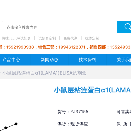
热搜:
ELISA试剂盒
试剂盒定制
免费代测
抗体定制
：15921990938，销售三部：19946122371，销售四部：13524933
产品中心
新闻动态
技术资料
关于我
小鼠层粘连蛋白α1(LAMA1)ELISA试剂盒
小鼠层粘连蛋白α1(LAMA1
货号：YJ37155
可售卖
供货：现货供应
保 质