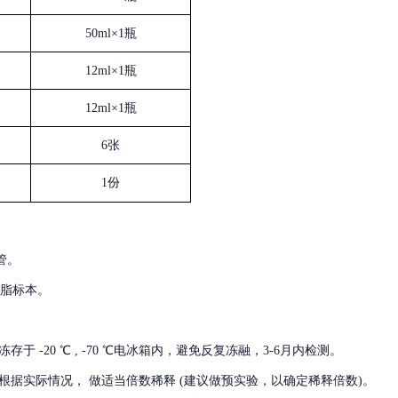
50ml×1瓶
12ml×1瓶
12ml×1瓶
6张
1份
管。
血脂标本。
冻存于
-20 ℃ , -70 ℃电冰箱内，避免反复冻融，3-6月内检测。
根据实际情况，
做适当倍数稀释
(建议做预实验，以确定稀释倍数)。