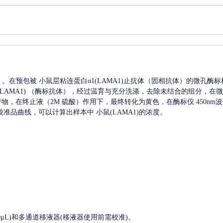
A）。在预包被
小鼠层粘连蛋白α1(LAMA1)
止抗体（固相抗体）的微孔酶标
AMA1)
（酶标抗体），经过温育与充分洗涤，去除未结合的组分，在微
色产物，在终止液（2M 硫酸）作用下，最终转化为黄色，在酶标仪 450n
校准品曲线，可以计算出样本中
小鼠(LAMA1)
的浓度。
, 200-1000μL)和多通道移液器(移液器使用前需校准)。