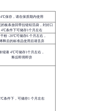
4℃保存，请在保质期内使用
完的板条放回带拉链铝箔袋，封好口
4℃条件下可储存1个月左右
冻干粉
-20℃可储存6 个月左右，
稀释后的标准品使用后请丢弃
浓缩液
4℃可储存1个月左右，
释后即用即弃
4℃条件下，可储存1 个月左右