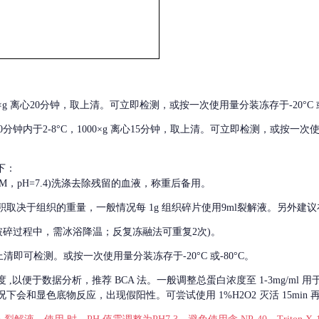
000×g 离心20分钟，取上清。可立即检测，或按一次使用量分装冻存于-20°C 或
后30分钟内于2-8°C，1000×g 离心15分钟，取上清。可立即检测，或按一次
下：
01M，pH=7.4)洗涤去除残留的血液，称重后备用。
积取决于组织的重量，一般情况每
1g 组织碎片使用9ml裂解液。另外建议
破碎过程中，需冰浴降温；反复冻融法可重复2次)。
留取上清即可检测。或按一次使用量分装冻存于-20°C 或-80°C。
度
,以便于数据分析，推荐 BCA 法。一般调整总蛋白浓度至 1-3mg/ml
会和显色底物反应，出现假阳性。可尝试使用 1%H2O2 灭活 15min 