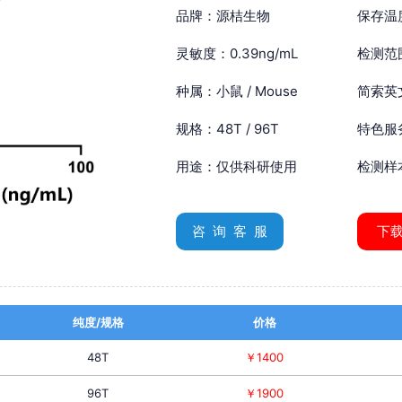
品牌：源桔生物
保存温
灵敏度：0.39ng/mL
检测范围
种属：小鼠 / Mouse
简索英文：
规格：48T / 96T
特色服
用途：仅供科研使用
检测样
咨 询 客 服
下
纯度/规格
价格
48T
￥1400
96T
￥1900