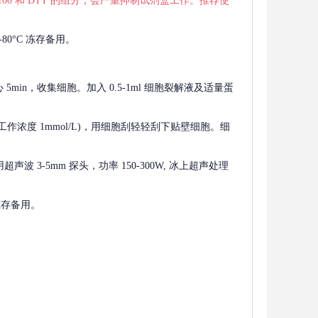
 X-100 和 DTT 的组分，会严重抑制试剂盒工作。推荐使
80°C 冻存备用。
离心 5min，收集细胞。加入 0.5-1ml 细胞裂解液及适量蛋
F，工作浓度 1mmol/L)，用细胞刮轻轻刮下贴壁细胞。细
波 3-5mm 探头，功率 150-300W, 冰上超声处理
 冻存备用。