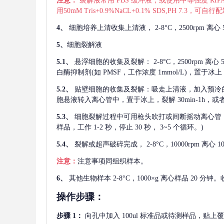
注意：
裂解液常用
PBS 缓冲液，或使用中等强度 RIPA
用50mM Tris+0.9%NaCL+0.1% SDS,PH 7.3
4、
细胞培养上清收集上清液，
2-8°C，2500rp
5、
细胞裂解液
5.1、
悬浮细胞的收集及裂解：
2-8°C，2500rpm 
白酶抑制剂(如 PMSF，工作浓度 1mmol/L)，置于冰上，
5.2、
贴壁细胞的收集及裂解：吸走上清液，加入预冷
胞悬液转入离心管中，置于冰上，裂解 30min-1h，
5.3、
细胞裂解过程中可用枪头吹打或间断摇动离心管
样品，工作 1-2 秒，停止 30 秒， 3~5 个循环。)
5.4、
裂解或超声破碎完成，
2-8°C，10000rpm
注意：
注意事项同组织样本。
6、
其他生物样本
2-8°C，1000×g 离心样品 20
操作步骤：
步骤
1：
向孔中加入
100ul 标准品或待测样品，贴上覆膜