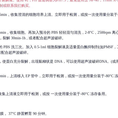
 裂解液。使用 时，PH 值需调整为PH7.3，避免使用含 NP-40，Triton
，可自行配制或联系我们购买。
m 离心 5min，收集澄清的细胞培养上清。立即用于检测，或按一次使用量分装于-
离心 5min，收集细胞。再加入预冷的 PBS 轻轻混匀清洗，2-8°C，2500rpm 
裂解 30min-1h , 或者配合超声波破碎。
的
PBS 洗三次。加入 0.5-1ml 细胞裂解液及适量蛋白酶抑制剂(如PMS
或者配合超声波破碎。
，使蛋白充分裂解
, 出现黏糊状是 DNA，可以使用超声波破碎DNA。(或用超声
 离心 10min，上清移入 EP 管中，立即用于检测，或按一次使用量分装于-80°C
 分钟。收集上清液立即用于检测，或按 一次使用量分装于-80°C 冻存备用。
， 37°C 静置孵育 90 分钟。