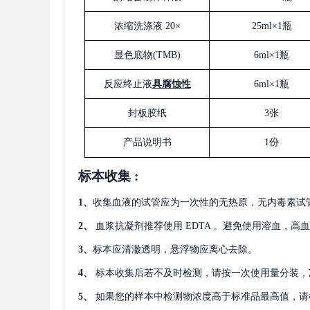
浓缩洗涤液
20×
25ml×1瓶
显色底物
(
TMB
)
6ml×1瓶
反应终止液
具腐蚀性
6ml×1瓶
封板胶纸
3张
产品说明书
1份
标本收集
:
1
、
收集血液的试管应为一次性的无热原，无内毒素试
2
、
血浆抗凝剂推荐使用
EDTA 。避免使用溶血，高
3
、
标本应清澈透明，悬浮物应离心去除。
4
、
标本收集后若不及时检测，请按一次使用量分装，
5
、
如果您的样本中检测物浓度高于标准品最高值，请