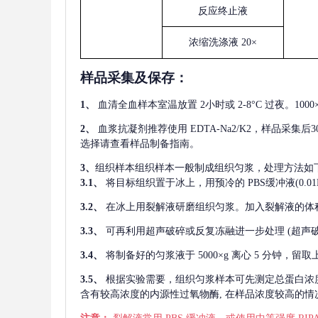
反应终止液
浓缩洗涤液
20×
样品采集及保存
：
1、
血清全血样本室温放置
2小时或 2-8°C 过夜。1
2、
血浆抗凝剂推荐使用
EDTA-Na2/K2，样品采集
选择请查看样品制备指南。
3、
组织样本组织样本一般制成组织匀浆，处理方法如
3.1、
将目标组织置于冰上，用预冷的
PBS缓冲液(0.
3.2、
在冰上用裂解液研磨组织匀浆。加入裂解液的体
3.3、
可再利用超声破碎或反复冻融进一步处理
(超声
3.4、
将制备好的匀浆液于
5000×g 离心 5 分钟，
3.5、
根据实验需要，组织匀浆样本可先测定总蛋白浓
含有较高浓度的内源性过氧物酶, 在样品浓度较高的情况下