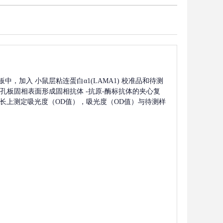
板中，加入
小鼠层粘连蛋白α1(LAMA1)
校准品和待测
孔板固相表面形成固相抗体
-抗原-酶标抗体的夹心复
m波长上测定吸光度（OD值），吸光度（OD值）与待测样