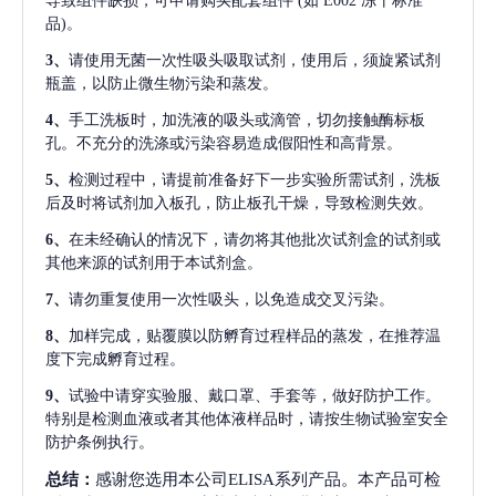
导致组件缺损，可申请购买配套组件
(如 E002 冻干标准
品)。
3、
请使用无菌一次性吸头吸取试剂，使用后，须旋紧试剂
瓶盖，以防止微生物污染和蒸发。
4、
手工洗板时，加洗液的吸头或滴管，切勿接触酶标板
孔。不充分的洗涤或污染容易造成假阳性和高背景。
5、
检测过程中，请提前准备好下一步实验所需试剂，洗板
后及时将试剂加入板孔，防止板孔干燥，导致检测失效。
6、
在未经确认的情况下，请勿将其他批次试剂盒的试剂或
其他来源的试剂用于本试剂盒。
7、
请勿重复使用一次性吸头，以免造成交叉污染。
8、
加样完成，贴覆膜以防孵育过程样品的蒸发，在推荐温
度下完成孵育过程。
9、
试验中请穿实验服、戴口罩、手套等，做好防护工作。
特别是检测血液或者其他体液样品时，请按生物试验室安全
防护条例执行。
总结：
感谢您选用本公司ELISA系列产品。本产品可检