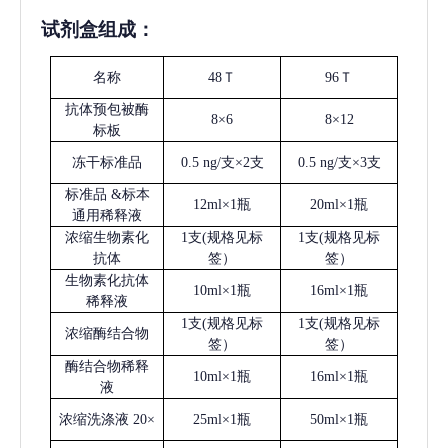
试剂盒组成：
名称
48Ｔ
96Ｔ
抗体预包被酶
8×6
8×12
标板
冻干标准品
0.5 ng/支×2支
0.5 ng/支×3支
标准品
&标本
12ml×1瓶
20ml×1瓶
通用稀释液
浓缩生物素化
1支(规格见标
1支(规格见标
抗体
签）
签）
生物素化抗体
10ml×1瓶
16ml×1瓶
稀释液
1支(规格见标
1支(规格见标
浓缩酶结合物
签）
签）
酶结合物稀释
10ml×1瓶
16ml×1瓶
液
浓缩洗涤液
20×
25ml×1瓶
50ml×1瓶