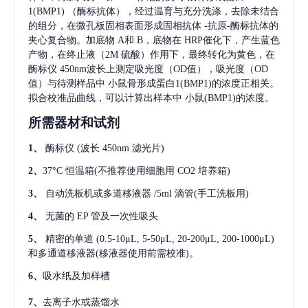
1(BMP1)
（酶标抗体），经过温育与充分洗涤，去除未结合
的组分，在微孔板固相表面形成固相抗体
-抗原-酶标抗体的
夹心复合物。加底物 A和 B，底物在 HRP催化下，产生蓝色
产物，在终止液（2M 硫酸）作用下，最终转化为黄色，在
酶标仪 450nm波长上测定吸光度（OD值），吸光度（OD
值）与待测样品中
小鼠骨形成蛋白1(BMP1)
的浓度正相关。
拟合校准品曲线，可以计算出样本中
小鼠(BMP1)
的浓度。
所需器材和试剂
1、
酶标仪
(波长 450nm 滤光片)
2、
37°C 恒温箱(不推荐使用细胞用 CO2 培养箱)
3、
自动洗板机或多道移液器
/5ml 滴管(手工洗板用)
4、
无菌的
EP 管及一次性吸头
5、
精密的单道
(0.5-10μL, 5-50μL, 20-200μL, 200-1000μL)
和多通道移液器(移液器使用前需校准)。
6、
吸水纸及加样槽
7、
去离子水或蒸馏水