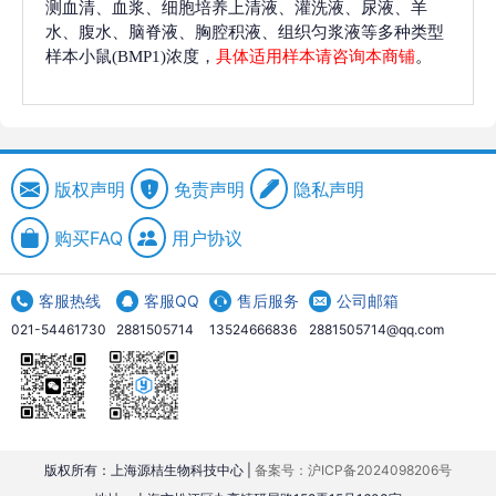
测血清、血浆、细胞培养上清液、灌洗液、尿液、羊
水、腹水、脑脊液、胸腔积液、组织匀浆液等多种类型
样本小鼠(BMP1)浓度，
具体适用样本请咨询本商铺
。
版权声明
免责声明
隐私声明
购买FAQ
用户协议
客服热线
客服QQ
售后服务
公司邮箱
021-54461730
2881505714
13524666836
2881505714@qq.com
版权所有：上海源桔生物科技中心 |
备案号：沪ICP备2024098206号