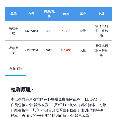
纯度/规
品牌
货号
价格
库存
包装
格
液体试剂
源桔生
YJ37354
48T
￥1400
大量
瓶＋酶标
物
板
液体试剂
源桔生
YJ37354
96T
￥1900
大量
瓶＋酶标
物
板
商品详情
检测原理
:
本试剂盒采用双抗体夹心酶联免疫吸附试验（
ELISA）。
在预包被
小鼠骨形成蛋白1(BMP1)
止抗体（固相抗体）的微
孔酶标板中，加入
小鼠骨形成蛋白1(BMP1)
校准品和待测
样本，再加入另一株
HRP标记的抗
小鼠骨形成蛋白