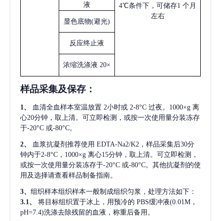
液
4℃条件下，可储存1 个月
左右
显色底物
(避光)
反应终止液
浓缩洗涤液
20×
样品采集及保存
：
1、
血清全血样本室温放置
2小时或 2-8°C 过夜。1000×g 离
心20分钟，取上清。可立即检测，或按一次使用量分装冻存
于-20°C 或-80°C。
2、
血浆抗凝剂推荐使用
EDTA-Na2/K2，样品采集后30分
钟内于2-8°C，1000×g 离心15分钟，取上清。可立即检测，
或按一次使用量分装冻存于-20°C 或-80°C。其他抗凝剂的使
用及选择请查看样品制备指南。
3、
组织样本组织样本一般制成组织匀浆，处理方法如下：
3.1、
将目标组织置于冰上，用预冷的
PBS缓冲液(0.01M，
pH=7.4)洗涤去除残留的血液，称重后备用。