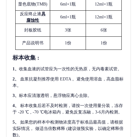
显色底物
(
TMB
)
6ml×1瓶
12ml×1瓶
反应终止液
具
6ml×1瓶
12ml×1瓶
腐蚀性
封板胶纸
3张
6张
产品说明书
1份
1份
标本收集
:
1
、
收集血液的试管应为一次性的无热原，无内毒素试管。
2
、
血浆抗凝剂推荐使用
EDTA 。避免使用溶血，高血脂标
本。
3
、
标本应清澈透明，悬浮物应离心去除。
4
、
标本收集后若不及时检测，请按一次使用量分装，冻存
于
-20 ℃ , -70 ℃电冰箱内，避免反复冻融，3-6月内检测。
5
、
如果您的样本中检测物浓度高于标准品最高值，请根据
实际情况，
做适当倍数稀释
(建议做预实验，以确定稀释倍
数)。