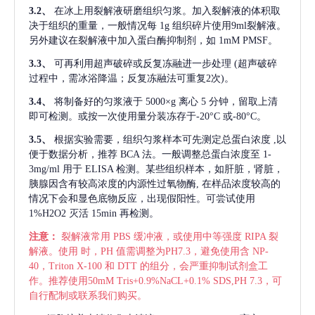
3.2、
在冰上用裂解液研磨组织匀浆。加入裂解液的体积取
决于组织的重量，一般情况每
1g 组织碎片使用9ml裂解液。
另外建议在裂解液中加入蛋白酶抑制剂，如 1mM PMSF。
3.3、
可再利用超声破碎或反复冻融进一步处理
(超声破碎
过程中，需冰浴降温；反复冻融法可重复2次)。
3.4、
将制备好的匀浆液于
5000×g 离心 5 分钟，留取上清
即可检测。或按一次使用量分装冻存于-20°C 或-80°C。
3.5、
根据实验需要，组织匀浆样本可先测定总蛋白浓度
,以
便于数据分析，推荐 BCA 法。一般调整总蛋白浓度至 1-
3mg/ml 用于 ELISA 检测。某些组织样本，如肝脏，肾脏，
胰腺因含有较高浓度的内源性过氧物酶, 在样品浓度较高的
情况下会和显色底物反应，出现假阳性。可尝试使用
1%H2O2 灭活 15min 再检测。
注意：
裂解液常用
PBS 缓冲液，或使用中等强度 RIPA 裂
解液。使用 时，PH 值需调整为PH7.3，避免使用含 NP-
40，Triton X-100 和 DTT 的组分，会严重抑制试剂盒工
作。推荐使用50mM Tris+0.9%NaCL+0.1% SDS,PH 7.3，可
自行配制或联系我们购买。