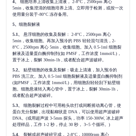
4、
细胞培养上清收集上清液，
2-8°C，2500rpm 离心
5min，收集澄清的细胞培养上清。立即用于检测，或按一次
使用量分装于-80°C 冻存备用。
5、
细胞裂解液
5.1、
悬浮细胞的收集及裂解：
2-8°C，2500rpm 离心
5min，收集细胞。再加入预冷的 PBS 轻轻混匀清洗，2-
8°C，2500rpm 离心 5min，收集细胞。加入 0.5-1ml 细胞裂
解液及适量蛋白酶抑制剂(如 PMSF，工作浓度 1mmol/L)，
置于冰上，裂解 30min-1h , 或者配合超声波破碎。
5.2、
贴壁细胞的收集及裂解：吸走上清液，加入预冷的
PBS 洗三次。加入 0.5-1ml 细胞裂解液及适量蛋白酶抑制剂
(如PMSF，工作浓度 1mmol/L)，用细胞刮轻轻刮下贴壁细
胞。细胞悬液转入离心管中，置于冰上，裂解 30min-1h，
或者配合超声波破碎。
5.3、
细胞裂解过程中可用枪头吹打或间断摇动离心管，使
蛋白充分裂解
, 出现黏糊状是 DNA，可以使用超声波破碎
DNA。(或用超声波 3-5mm 探头，功率 150-300W, 冰上超声
处理样品，工作 1-2 秒，停止 30 秒， 3~5 个循环。)
5.4、
裂解或超声破碎完成，
2-8°C，10000rpm 离心