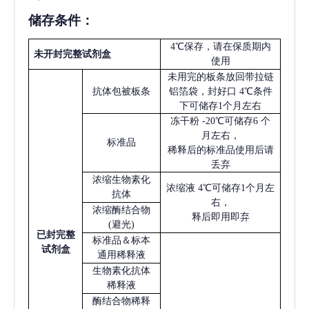
储存条件：
4℃保存，请在保质期内
未开封完整试剂盒
使用
未用完的板条放回带拉链
抗体包被板条
铝箔袋，封好口
4℃条件
下可储存1个月左右
冻干粉
-20℃可储存6 个
月左右，
标准品
稀释后的标准品使用后请
丢弃
浓缩生物素化
浓缩液
4℃可储存1个月左
抗体
右，
浓缩酶结合物
释后即用即弃
(避光)
已
封完整
标准品＆标本
试剂盒
通用稀释液
生物素化抗体
稀释液
酶结合物稀释