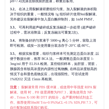
pH=7.4)洗涤去除残留的血液，称重后备用。
3.2、
在冰上用裂解液研磨组织匀浆。加入裂解液的体积取
决于组织的重量，一般情况每
1g 组织碎片使用9ml裂解液。
另外建议在裂解液中加入蛋白酶抑制剂，如 1mM PMSF。
3.3、
可再利用超声破碎或反复冻融进一步处理
(超声破碎
过程中，需冰浴降温；反复冻融法可重复2次)。
3.4、
将制备好的匀浆液于
5000×g 离心 5 分钟，留取上清
即可检测。或按一次使用量分装冻存于-20°C 或-80°C。
3.5、
根据实验需要，组织匀浆样本可先测定总蛋白浓度
,以
便于数据分析，推荐 BCA 法。一般调整总蛋白浓度至 1-
3mg/ml 用于 ELISA 检测。某些组织样本，如肝脏，肾脏，
胰腺因含有较高浓度的内源性过氧物酶, 在样品浓度较高的
情况下会和显色底物反应，出现假阳性。可尝试使用
1%H2O2 灭活 15min 再检测。
注意：
裂解液常用
PBS 缓冲液，或使用中等强度 RIPA 裂
解液。使用 时，PH 值需调整为PH7.3，避免使用含 NP-
40，Triton X-100 和 DTT 的组分，会严重抑制试剂盒工
作。推荐使用50mM Tris+0.9%NaCL+0.1% SDS,PH 7.3，可
自行配制或联系我们购买。