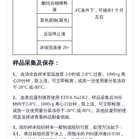
酶结合物稀释
液
4℃条件下，可储存1 个月
左右
显色底物
(避光)
反应终止液
浓缩洗涤液
20×
样品采集及保存
：
1、
血清全血样本室温放置
2小时或 2-8°C 过夜。1000×g 离
心20分钟，取上清。可立即检测，或按一次使用量分装冻存
于-20°C 或-80°C。
2、
血浆抗凝剂推荐使用
EDTA-Na2/K2，样品采集后30分
钟内于2-8°C，1000×g 离心15分钟，取上清。可立即检测，
或按一次使用量分装冻存于-20°C 或-80°C。其他抗凝剂的使
用及选择请查看样品制备指南。
3、
组织样本组织样本一般制成组织匀浆，处理方法如下：
3.1、
将目标组织置于冰上，用预冷的
PBS缓冲液(0.01M，