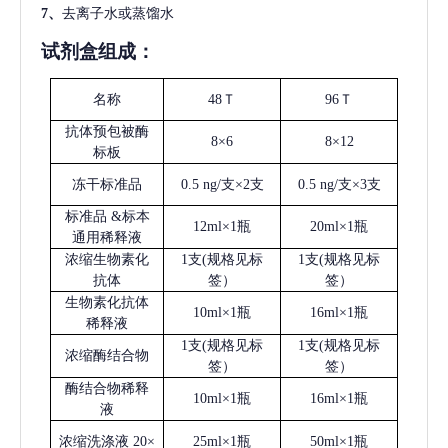
7、
去离子水或蒸馏水
试剂盒组成：
名称
48Ｔ
96Ｔ
抗体预包被酶
8×6
8×12
标板
冻干标准品
0.5 ng/支×2支
0.5 ng/支×3支
标准品
&标本
12ml×1瓶
20ml×1瓶
通用稀释液
浓缩生物素化
1支(规格见标
1支(规格见标
抗体
签）
签）
生物素化抗体
10ml×1瓶
16ml×1瓶
稀释液
1支(规格见标
1支(规格见标
浓缩酶结合物
签）
签）
酶结合物稀释
10ml×1瓶
16ml×1瓶
液
浓缩洗涤液
20×
25ml×1瓶
50ml×1瓶