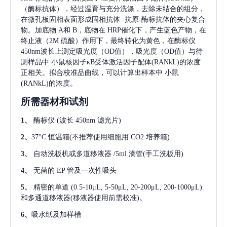
（酶标抗体），经过温育与充分洗涤，去除未结合的组分，
在微孔板固相表面形成固相抗体
-抗原-酶标抗体的夹心复合
物。加底物 A和 B，底物在 HRP催化下，产生蓝色产物，在
终止液（2M 硫酸）作用下，最终转化为黄色，在酶标仪
450nm波长上测定吸光度（OD值），吸光度（OD值）与待
测样品中
小鼠核因子κB受体激活因子配体(RANkL)
的浓度
正相关。拟合校准品曲线，可以计算出样本中
小鼠
(RANkL)
的浓度。
所需器材和试剂
1、
酶标仪
(波长 450nm 滤光片)
2、
37°C 恒温箱(不推荐使用细胞用 CO2 培养箱)
3、
自动洗板机或多道移液器
/5ml 滴管(手工洗板用)
4、
无菌的
EP 管及一次性吸头
5、
精密的单道
(0.5-10μL, 5-50μL, 20-200μL, 200-1000μL)
和多通道移液器(移液器使用前需校准)。
6、
吸水纸及加样槽