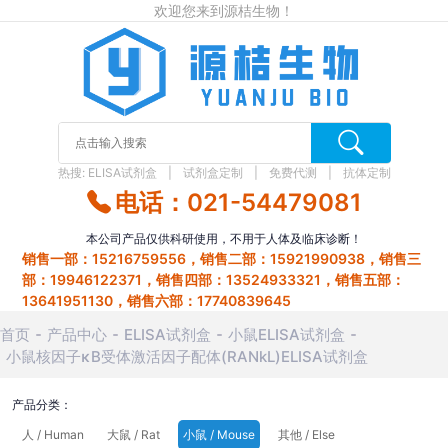
欢迎您来到源桔生物！
热搜:
ELISA试剂盒
试剂盒定制
免费代测
抗体定制
电话：021-54479081
本公司产品仅供科研使用，不用于人体及临床诊断！
销售一部：15216759556，销售二部：15921990938，销售三
部：19946122371，销售四部：13524933321，销售五部：
13641951130，销售六部：17740839645
首页
产品中心
ELISA试剂盒
小鼠ELISA试剂盒
小鼠核因子κB受体激活因子配体(RANkL)ELISA试剂盒
产品分类：
人 / Human
大鼠 / Rat
小鼠 / Mouse
其他 / Else