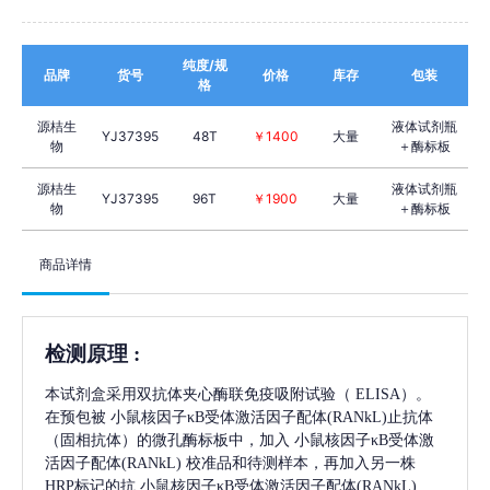
纯度/规
品牌
货号
价格
库存
包装
格
源桔生
液体试剂瓶
YJ37395
48T
￥1400
大量
物
＋酶标板
源桔生
液体试剂瓶
YJ37395
96T
￥1900
大量
物
＋酶标板
商品详情
检测原理
:
本试剂盒采用双抗体夹心酶联免疫吸附试验（
ELISA）。
在预包被
小鼠核因子κB受体激活因子配体(RANkL)
止抗体
（固相抗体）的微孔酶标板中，加入
小鼠核因子κB受体激
活因子配体(RANkL)
校准品和待测样本，再加入另一株
HRP标记的抗
小鼠核因子κB受体激活因子配体(RANkL)