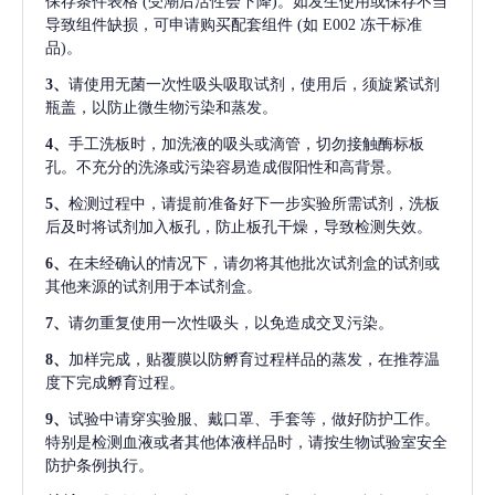
保存条件表格
(受潮后活性会下降)。如发生使用或保存不当
导致组件缺损，可申请购买配套组件
(如 E002 冻干标准
品)。
3、
请使用无菌一次性吸头吸取试剂，使用后，须旋紧试剂
瓶盖，以防止微生物污染和蒸发。
4、
手工洗板时，加洗液的吸头或滴管，切勿接触酶标板
孔。不充分的洗涤或污染容易造成假阳性和高背景。
5、
检测过程中，请提前准备好下一步实验所需试剂，洗板
后及时将试剂加入板孔，防止板孔干燥，导致检测失效。
6、
在未经确认的情况下，请勿将其他批次试剂盒的试剂或
其他来源的试剂用于本试剂盒。
7、
请勿重复使用一次性吸头，以免造成交叉污染。
8、
加样完成，贴覆膜以防孵育过程样品的蒸发，在推荐温
度下完成孵育过程。
9、
试验中请穿实验服、戴口罩、手套等，做好防护工作。
特别是检测血液或者其他体液样品时，请按生物试验室安全
防护条例执行。