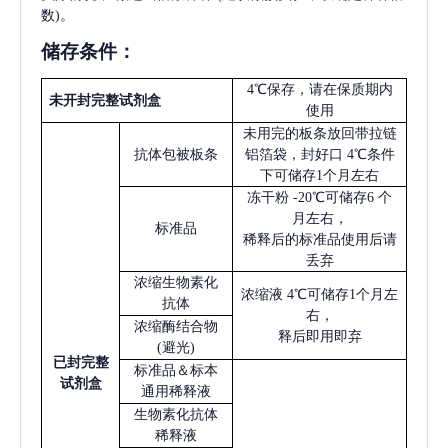
数)。
储存条件：
4℃保存，请在保质期内
未开封完整试剂盒
使用
未用完的板条放回带拉链
抗体包被板条
铝箔袋，封好口
4℃条件
下可储存1个月左右
冻干粉
-20℃可储存6 个
月左右，
标准品
稀释后的标准品使用后请
丢弃
浓缩生物素化
浓缩液
4℃可储存1个月左
抗体
右，
浓缩酶结合物
释后即用即弃
(避光)
已
封完整
标准品＆标本
试剂盒
通用稀释液
生物素化抗体
稀释液