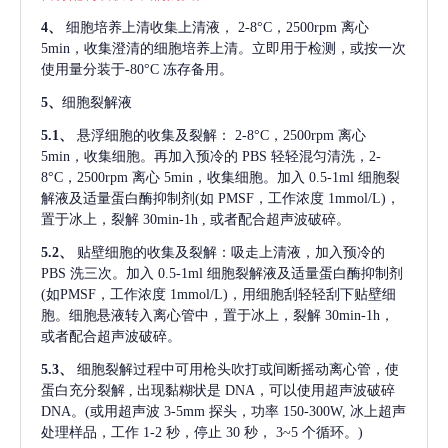
4、
细胞培养上清收集上清液，
2-8°C，2500rpm 离心
5min，收集澄清的细胞培养上清。立即用于检测，或按一次
使用量分装于-80°C 冻存备用。
5、
细胞裂解液
5.1、
悬浮细胞的收集及裂解：
2-8°C，2500rpm 离心
5min，收集细胞。再加入预冷的 PBS 轻轻混匀清洗，2-
8°C，2500rpm 离心 5min，收集细胞。加入 0.5-1ml 细胞裂
解液及适量蛋白酶抑制剂(如 PMSF，工作浓度 1mmol/L)，
置于冰上，裂解 30min-1h , 或者配合超声波破碎。
5.2、
贴壁细胞的收集及裂解：吸走上清液，加入预冷的
PBS 洗三次。加入 0.5-1ml 细胞裂解液及适量蛋白酶抑制剂
(如PMSF，工作浓度 1mmol/L)，用细胞刮轻轻刮下贴壁细
胞。细胞悬液转入离心管中，置于冰上，裂解 30min-1h，
或者配合超声波破碎。
5.3、
细胞裂解过程中可用枪头吹打或间断摇动离心管，使
蛋白充分裂解
, 出现黏糊状是 DNA，可以使用超声波破碎
DNA。(或用超声波 3-5mm 探头，功率 150-300W, 冰上超声
处理样品，工作 1-2 秒，停止 30 秒， 3~5 个循环。)