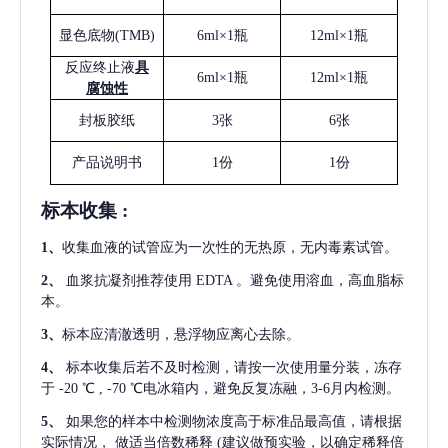
显色底物
(
TMB
)
6ml×1瓶
12ml×1瓶
反应终止液
具
6ml×1瓶
12ml×1瓶
腐蚀性
封板胶纸
3张
6张
产品说明书
1份
1份
标本收集
:
1
、
收集血液的试管应为一次性的无热原，无内毒素试管。
2
、
血浆抗凝剂推荐使用
EDTA 。避免使用溶血，高血脂标
本。
3
、
标本应清澈透明，悬浮物应离心去除。
4
、
标本收集后若不及时检测，请按一次使用量分装，冻存
于
-20 ℃ , -70 ℃电冰箱内，避免反复冻融，3-6月内检测。
5
、
如果您的样本中检测物浓度高于标准品最高值，请根据
实际情况，
做适当倍数稀释
(建议做预实验，以确定稀释倍