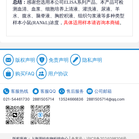
总结：
感谢您选用本公司ELISA系列产品。本产品可检
测血清、血浆、细胞培养上清液、灌洗液、尿液、羊
水、腹水、脑脊液、胸腔积液、组织匀浆液等多种类型
样本小鼠(RANkL)浓度，
具体适用样本请咨询本商铺
。
版权声明
免责声明
隐私声明
购买FAQ
用户协议
客服热线
客服QQ
售后服务
公司邮箱
021-54461730
2881505714
13524666836
2881505714@qq.com
版权所有：上海源桔生物科技中心 |
备案号：沪ICP备2024098206号