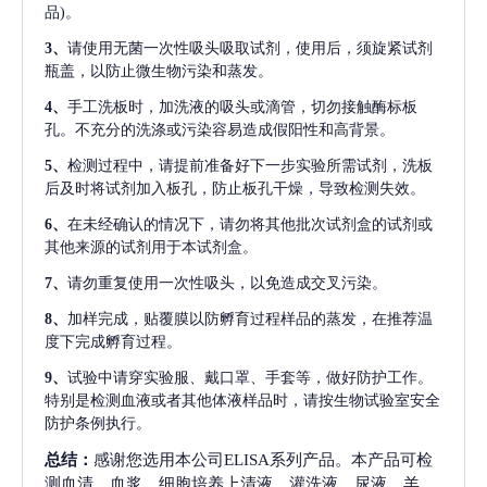
品)。
3、
请使用无菌一次性吸头吸取试剂，使用后，须旋紧试剂
瓶盖，以防止微生物污染和蒸发。
4、
手工洗板时，加洗液的吸头或滴管，切勿接触酶标板
孔。不充分的洗涤或污染容易造成假阳性和高背景。
5、
检测过程中，请提前准备好下一步实验所需试剂，洗板
后及时将试剂加入板孔，防止板孔干燥，导致检测失效。
6、
在未经确认的情况下，请勿将其他批次试剂盒的试剂或
其他来源的试剂用于本试剂盒。
7、
请勿重复使用一次性吸头，以免造成交叉污染。
8、
加样完成，贴覆膜以防孵育过程样品的蒸发，在推荐温
度下完成孵育过程。
9、
试验中请穿实验服、戴口罩、手套等，做好防护工作。
特别是检测血液或者其他体液样品时，请按生物试验室安全
防护条例执行。
总结：
感谢您选用本公司ELISA系列产品。本产品可检
测血清、血浆、细胞培养上清液、灌洗液、尿液、羊