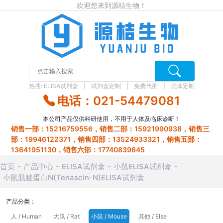
欢迎您来到源桔生物！
热搜:
ELISA试剂盒
试剂盒定制
免费代测
抗体定制
电话：021-54479081
本公司产品仅供科研使用，不用于人体及临床诊断！
销售一部：15216759556，销售二部：15921990938，销售三
部：19946122371，销售四部：13524933321，销售五部：
13641951130，销售六部：17740839645
首页
产品中心
ELISA试剂盒
小鼠ELISA试剂盒
小鼠肌腱蛋白N(Tenascin-N)ELISA试剂盒
产品分类：
人 / Human
大鼠 / Rat
小鼠 / Mouse
其他 / Else