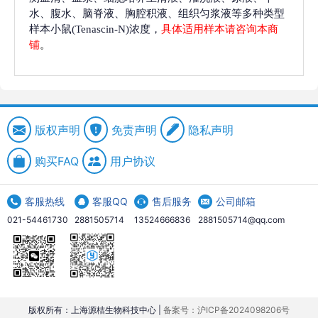
水、腹水、脑脊液、胸腔积液、组织匀浆液等多种类型
样本小鼠(Tenascin-N)浓度，
具体适用样本请咨询本商
铺
。
版权声明
免责声明
隐私声明
购买FAQ
用户协议
客服热线
客服QQ
售后服务
公司邮箱
021-54461730
2881505714
13524666836
2881505714@qq.com
版权所有：上海源桔生物科技中心 |
备案号：沪ICP备2024098206号