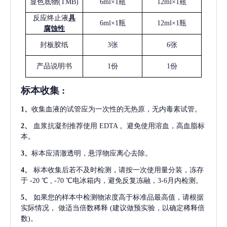
显色底物
(
TMB
)
6ml×1瓶
12ml×1瓶
反应终止液
具
6ml×1瓶
12ml×1瓶
腐蚀性
封板胶纸
3张
6张
产品说明书
1份
1份
标本收集
:
1
、
收集血液的试管应为一次性的无热原，无内毒素试管。
2
、
血浆抗凝剂推荐使用
EDTA 。避免使用溶血，高血脂标
本。
3
、
标本应清澈透明，悬浮物应离心去除。
4
、
标本收集后若不及时检测，请按一次使用量分装，冻存
于
-20 ℃ , -70 ℃电冰箱内，避免反复冻融，3-6月内检测。
5
、
如果您的样本中检测物浓度高于标准品最高值，请根据
实际情况，
做适当倍数稀释
(建议做预实验，以确定稀释倍
数)。