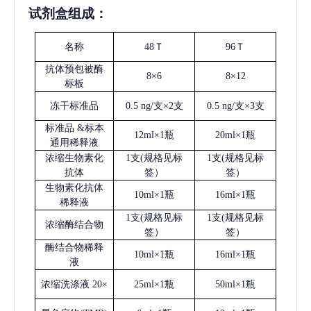
试剂盒组成：
名称
48Ｔ
96Ｔ
抗体预包被酶
8×6
8×12
标板
冻干标准品
0.5 ng/支×2支
0.5 ng/支×3支
标准品
&标本
12ml×1瓶
20ml×1瓶
通用稀释液
浓缩生物素化
1支(规格见标
1支(规格见标
抗体
签）
签）
生物素化抗体
10ml×1瓶
16ml×1瓶
稀释液
1支(规格见标
1支(规格见标
浓缩酶结合物
签）
签）
酶结合物稀释
10ml×1瓶
16ml×1瓶
液
浓缩洗涤液
20×
25ml×1瓶
50ml×1瓶