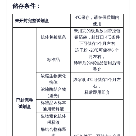
储存条件：
4℃保存，请在保质期内
未开封完整试剂盒
使用
未用完的板条放回带拉链
抗体包被板条
铝箔袋，封好口
4℃条件
下可储存1个月左右
冻干粉
-20℃可储存6 个
月左右，
标准品
稀释后的标准品使用后请
丢弃
浓缩生物素化
浓缩液
4℃可储存1个月左
抗体
右，
浓缩酶结合物
释后即用即弃
(避光)
已
封完整
标准品＆标本
试剂盒
通用稀释液
生物素化抗体
稀释液
酶结合物稀释
液