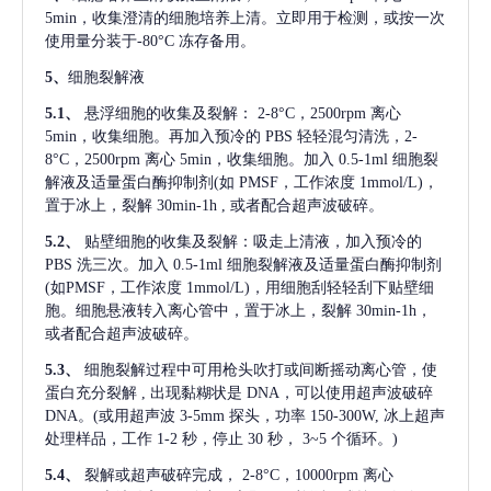
5min，收集澄清的细胞培养上清。立即用于检测，或按一次
使用量分装于-80°C 冻存备用。
5、
细胞裂解液
5.1、
悬浮细胞的收集及裂解：
2-8°C，2500rpm 离心
5min，收集细胞。再加入预冷的 PBS 轻轻混匀清洗，2-
8°C，2500rpm 离心 5min，收集细胞。加入 0.5-1ml 细胞裂
解液及适量蛋白酶抑制剂(如 PMSF，工作浓度 1mmol/L)，
置于冰上，裂解 30min-1h , 或者配合超声波破碎。
5.2、
贴壁细胞的收集及裂解：吸走上清液，加入预冷的
PBS 洗三次。加入 0.5-1ml 细胞裂解液及适量蛋白酶抑制剂
(如PMSF，工作浓度 1mmol/L)，用细胞刮轻轻刮下贴壁细
胞。细胞悬液转入离心管中，置于冰上，裂解 30min-1h，
或者配合超声波破碎。
5.3、
细胞裂解过程中可用枪头吹打或间断摇动离心管，使
蛋白充分裂解
, 出现黏糊状是 DNA，可以使用超声波破碎
DNA。(或用超声波 3-5mm 探头，功率 150-300W, 冰上超声
处理样品，工作 1-2 秒，停止 30 秒， 3~5 个循环。)
5.4、
裂解或超声破碎完成，
2-8°C，10000rpm 离心