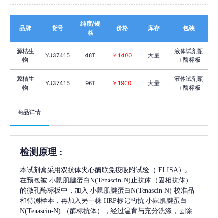
纯度/规
品牌
货号
价格
库存
包装
格
源桔生
液体试剂瓶
YJ37415
48T
￥1400
大量
物
＋酶标板
源桔生
液体试剂瓶
YJ37415
96T
￥1900
大量
物
＋酶标板
商品详情
检测原理
:
本试剂盒采用双抗体夹心酶联免疫吸附试验（
ELISA）。
在预包被
小鼠肌腱蛋白N(Tenascin-N)
止抗体（固相抗体）
的微孔酶标板中，加入
小鼠肌腱蛋白N(Tenascin-N)
校准品
和待测样本，再加入另一株
HRP标记的抗
小鼠肌腱蛋白
N(Tenascin-N)
（酶标抗体），经过温育与充分洗涤，去除