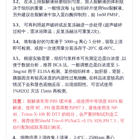
3.2、
在冰上用裂解液研磨组织匀浆。加入裂解液的体积取
决于组织的重量，一般情况每
1g 组织碎片使用9ml裂解液。
另外建议在裂解液中加入蛋白酶抑制剂，如 1mM PMSF。
3.3、
可再利用超声破碎或反复冻融进一步处理
(超声破碎
过程中，需冰浴降温；反复冻融法可重复2次)。
3.4、
将制备好的匀浆液于
5000×g 离心 5 分钟，留取上清
即可检测。或按一次使用量分装冻存于-20°C 或-80°C。
3.5、
根据实验需要，组织匀浆样本可先测定总蛋白浓度
,以
便于数据分析，推荐 BCA 法。一般调整总蛋白浓度至 1-
3mg/ml 用于 ELISA 检测。某些组织样本，如肝脏，肾脏，
胰腺因含有较高浓度的内源性过氧物酶, 在样品浓度较高的
情况下会和显色底物反应，出现假阳性。可尝试使用
1%H2O2 灭活 15min 再检测。
注意：
裂解液常用
PBS 缓冲液，或使用中等强度 RIPA 裂
解液。使用 时，PH 值需调整为PH7.3，避免使用含 NP-
40，Triton X-100 和 DTT 的组分，会严重抑制试剂盒工
作。推荐使用50mM Tris+0.9%NaCL+0.1% SDS,PH 7.3，可
自行配制或联系我们购买。
4、
细胞培养上清收集上清液，
2-8°C，2500rpm 离心