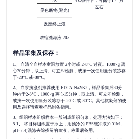
4℃条件下，可储存1 个月
左右
显色底物
(避光)
反应终止液
浓缩洗涤液
20×
样品采集及保存
：
1、
血清全血样本室温放置
2小时或 2-8°C 过夜。1000×g 离
心20分钟，取上清。可立即检测，或按一次使用量分装冻存
于-20°C 或-80°C。
2、
血浆抗凝剂推荐使用
EDTA-Na2/K2，样品采集后30分
钟内于2-8°C，1000×g 离心15分钟，取上清。可立即检测，
或按一次使用量分装冻存于-20°C 或-80°C。其他抗凝剂的使
用及选择请查看样品制备指南。
3、
组织样本组织样本一般制成组织匀浆，处理方法如下：
3.1、
将目标组织置于冰上，用预冷的
PBS缓冲液(0.01M，
pH=7.4)洗涤去除残留的血液，称重后备用。