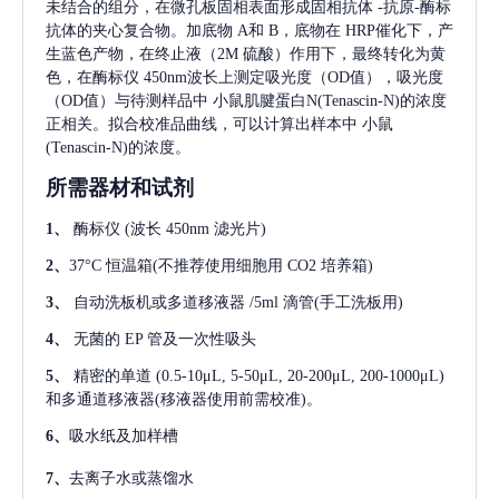
未结合的组分，在微孔板固相表面形成固相抗体
-抗原-酶标
抗体的夹心复合物。加底物 A和 B，底物在 HRP催化下，产
生蓝色产物，在终止液（2M 硫酸）作用下，最终转化为黄
色，在酶标仪 450nm波长上测定吸光度（OD值），吸光度
（OD值）与待测样品中
小鼠肌腱蛋白N(Tenascin-N)
的浓度
正相关。拟合校准品曲线，可以计算出样本中
小鼠
(Tenascin-N)
的浓度。
所需器材和试剂
1、
酶标仪
(波长 450nm 滤光片)
2、
37°C 恒温箱(不推荐使用细胞用 CO2 培养箱)
3、
自动洗板机或多道移液器
/5ml 滴管(手工洗板用)
4、
无菌的
EP 管及一次性吸头
5、
精密的单道
(0.5-10μL, 5-50μL, 20-200μL, 200-1000μL)
和多通道移液器(移液器使用前需校准)。
6、
吸水纸及加样槽
7、
去离子水或蒸馏水