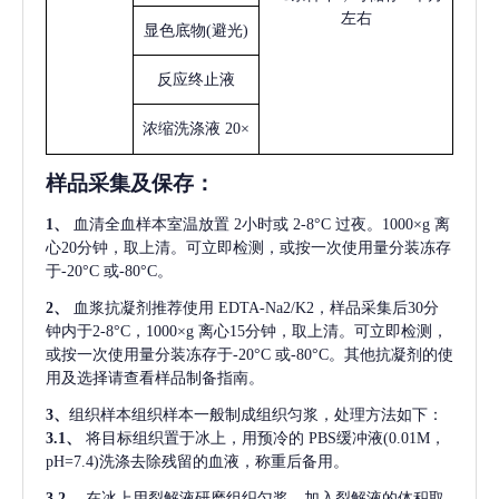
左右
显色底物
(避光)
反应终止液
浓缩洗涤液
20×
样品采集及保存
：
1、
血清全血样本室温放置
2小时或 2-8°C 过夜。1000×g 离
心20分钟，取上清。可立即检测，或按一次使用量分装冻存
于-20°C 或-80°C。
2、
血浆抗凝剂推荐使用
EDTA-Na2/K2，样品采集后30分
钟内于2-8°C，1000×g 离心15分钟，取上清。可立即检测，
或按一次使用量分装冻存于-20°C 或-80°C。其他抗凝剂的使
用及选择请查看样品制备指南。
3、
组织样本组织样本一般制成组织匀浆，处理方法如下：
3.1、
将目标组织置于冰上，用预冷的
PBS缓冲液(0.01M，
pH=7.4)洗涤去除残留的血液，称重后备用。
3.2、
在冰上用裂解液研磨组织匀浆。加入裂解液的体积取