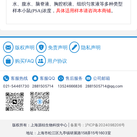
水、腹水、脑脊液、胸腔积液、组织匀浆液等多种类型
样本小鼠(PSA)浓度，
具体适用样本请咨询本商铺
。
版权声明
免责声明
隐私声明
购买FAQ
用户协议
客服热线
客服QQ
售后服务
公司邮箱
021-54461730
2881505714
13524666836
2881505714@qq.com
版权所有：上海源桔生物科技中心 |
备案号：沪ICP备2024098206号
地址：上海市松江区九亭镇研展路158弄15号1603室