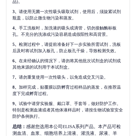
品)。
3、
请使用无菌一次性吸头吸取试剂，使用后，须旋紧试剂
瓶盖，以防止微生物污染和蒸发。
4、
手工洗板时，加洗液的吸头或滴管，切勿接触酶标板
孔。不充分的洗涤或污染容易造成假阳性和高背景。
5、
检测过程中，请提前准备好下一步实验所需试剂，洗板
后及时将试剂加入板孔，防止板孔干燥，导致检测失效。
6、
在未经确认的情况下，请勿将其他批次试剂盒的试剂或
其他来源的试剂用于本试剂盒。
7、
请勿重复使用一次性吸头，以免造成交叉污染。
8、
加样完成，贴覆膜以防孵育过程样品的蒸发，在推荐温
度下完成孵育过程。
9、
试验中请穿实验服、戴口罩、手套等，做好防护工作。
特别是检测血液或者其他体液样品时，请按生物试验室安全
防护条例执行。
总结：
感谢您选用本公司ELISA系列产品。本产品可检
测血清、血浆、细胞培养上清液、灌洗液、尿液、羊