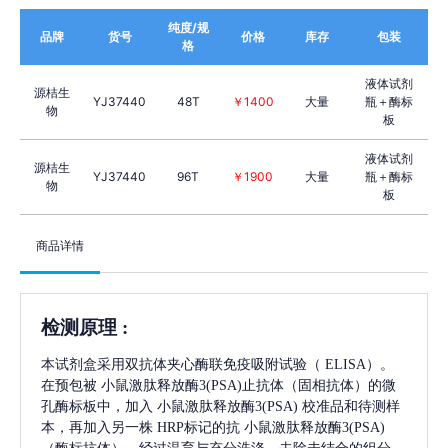
纯度/规
品牌
货号
价格
库存
包装
格
液体试剂
源桔生
YJ37440
48T
￥1400
大量
瓶＋酶标
物
板
液体试剂
源桔生
YJ37440
96T
￥1900
大量
瓶＋酶标
物
板
商品详情
检测原理
:
本试剂盒采用双抗体夹心酶联免疫吸附试验（
ELISA）。
在预包被
小鼠激肽释放酶3(PSA)
止抗体（固相抗体）的微
孔酶标板中，加入
小鼠激肽释放酶3(PSA)
校准品和待测样
本，再加入另一株
HRP标记的抗
小鼠激肽释放酶3(PSA)