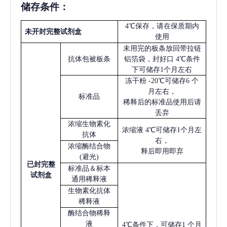
储存条件：
4℃保存，请在保质期内
未开封完整试剂盒
使用
未用完的板条放回带拉链
抗体包被板条
铝箔袋，封好口
4℃条件
下可储存1个月左右
冻干粉
-20℃可储存6 个
月左右，
标准品
稀释后的标准品使用后请
丢弃
浓缩生物素化
浓缩液
4℃可储存1个月左
抗体
右，
浓缩酶结合物
释后即用即弃
(避光)
已
封完整
标准品＆标本
试剂盒
通用稀释液
生物素化抗体
稀释液
酶结合物稀释
液
4℃条件下，可储存1 个月