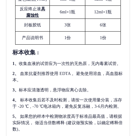
反应终止液
具
6ml×1瓶
12ml×1瓶
腐蚀性
封板胶纸
3张
6张
产品说明书
1份
1份
标本收集
:
1
、
收集血液的试管应为一次性的无热原，无内毒素试管。
2
、
血浆抗凝剂推荐使用
EDTA 。避免使用溶血，高血脂标
本。
3
、
标本应清澈透明，悬浮物应离心去除。
4
、
标本收集后若不及时检测，请按一次使用量分装，冻存
于
-20 ℃ , -70 ℃电冰箱内，避免反复冻融，3-6月内检测。
5
、
如果您的样本中检测物浓度高于标准品最高值，请根据
实际情况，
做适当倍数稀释
(建议做预实验，以确定稀释倍
数)。