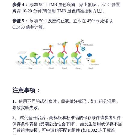
步骤
4：
添加
90ul TMB 显色底物。贴上覆膜， 37°C 静置
孵育 10-20 分钟(请使用 TMB 显色精准控制方法)。
步骤
5：
添加
50ul 反应终止液。立即在 450nm 处读取
OD450 值并计算。
注意事项
：
1、
使用不同的试剂盒时，需先做好标记，防止组分混用，
导致实验失败。
2、
试剂盒开启后，酶标板和标准品的保存条件请参考组件
保存条件表格
(受潮后活性会下降)。如发生使用或保存不当
导致组件缺损，可申请购买配套组件
(如 E002 冻干标准