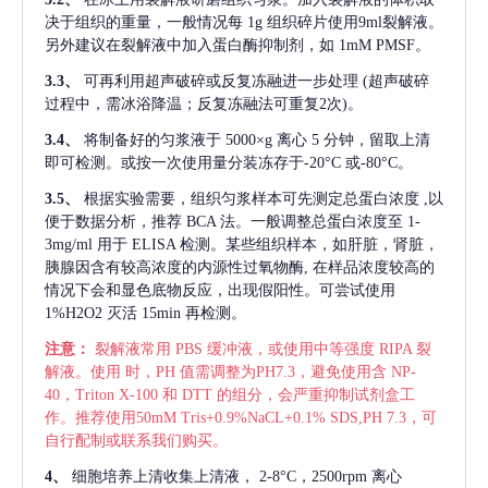
决于组织的重量，一般情况每
1g 组织碎片使用9ml裂解液。
另外建议在裂解液中加入蛋白酶抑制剂，如 1mM PMSF。
3.3、
可再利用超声破碎或反复冻融进一步处理
(超声破碎
过程中，需冰浴降温；反复冻融法可重复2次)。
3.4、
将制备好的匀浆液于
5000×g 离心 5 分钟，留取上清
即可检测。或按一次使用量分装冻存于-20°C 或-80°C。
3.5、
根据实验需要，组织匀浆样本可先测定总蛋白浓度
,以
便于数据分析，推荐 BCA 法。一般调整总蛋白浓度至 1-
3mg/ml 用于 ELISA 检测。某些组织样本，如肝脏，肾脏，
胰腺因含有较高浓度的内源性过氧物酶, 在样品浓度较高的
情况下会和显色底物反应，出现假阳性。可尝试使用
1%H2O2 灭活 15min 再检测。
注意：
裂解液常用
PBS 缓冲液，或使用中等强度 RIPA 裂
解液。使用 时，PH 值需调整为PH7.3，避免使用含 NP-
40，Triton X-100 和 DTT 的组分，会严重抑制试剂盒工
作。推荐使用50mM Tris+0.9%NaCL+0.1% SDS,PH 7.3，可
自行配制或联系我们购买。
4、
细胞培养上清收集上清液，
2-8°C，2500rpm 离心