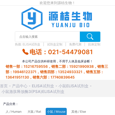
欢迎您来到源桔生物！
热搜:
ELISA试剂盒
试剂盒定制
免费代测
抗体定制
电话：021-54479081
本公司产品仅供科研使用，不用于人体及临床诊断！
销售一部：15216759556，销售二部：15921990938，销售三
部：19946122371，销售四部：13524933321，销售五部：
13641951130，销售六部：17740839645
首页
产品中心
ELISA试剂盒
小鼠ELISA试剂盒
小鼠激肽释放酶3(PSA)ELISA试剂盒
产品分类：
人 / Human
大鼠 / Rat
小鼠 / Mouse
其他 / Else