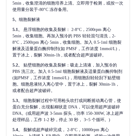
5min，收集澄清的细胞培养上清。立即用于检测，或按一次
使用量分装于-80°C 冻存备用。
5、
细胞裂解液
5.1、
悬浮细胞的收集及裂解：
2-8°C，2500rpm 离心
5min，收集细胞。再加入预冷的 PBS 轻轻混匀清洗，2-
8°C，2500rpm 离心 5min，收集细胞。加入 0.5-1ml 细胞裂
解液及适量蛋白酶抑制剂(如 PMSF，工作浓度 1mmol/L)，
置于冰上，裂解 30min-1h , 或者配合超声波破碎。
5.2、
贴壁细胞的收集及裂解：吸走上清液，加入预冷的
PBS 洗三次。加入 0.5-1ml 细胞裂解液及适量蛋白酶抑制剂
(如PMSF，工作浓度 1mmol/L)，用细胞刮轻轻刮下贴壁细
胞。细胞悬液转入离心管中，置于冰上，裂解 30min-1h，
或者配合超声波破碎。
5.3、
细胞裂解过程中可用枪头吹打或间断摇动离心管，使
蛋白充分裂解
, 出现黏糊状是 DNA，可以使用超声波破碎
DNA。(或用超声波 3-5mm 探头，功率 150-300W, 冰上超声
处理样品，工作 1-2 秒，停止 30 秒， 3~5 个循环。)
5.4、
裂解或超声破碎完成，
2-8°C，10000rpm 离心