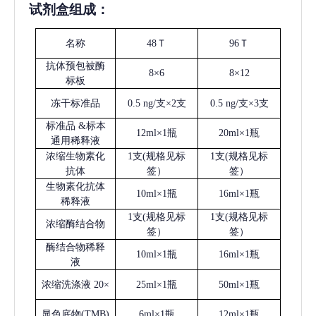
试剂盒组成：
名称
48Ｔ
96Ｔ
抗体预包被酶
8×6
8×12
标板
冻干标准品
0.5 ng/支×2支
0.5 ng/支×3支
标准品
&标本
12ml×1瓶
20ml×1瓶
通用稀释液
浓缩生物素化
1支(规格见标
1支(规格见标
抗体
签）
签）
生物素化抗体
10ml×1瓶
16ml×1瓶
稀释液
1支(规格见标
1支(规格见标
浓缩酶结合物
签）
签）
酶结合物稀释
10ml×1瓶
16ml×1瓶
液
浓缩洗涤液
20×
25ml×1瓶
50ml×1瓶
显色底物
(
TMB
)
6ml×1瓶
12ml×1瓶