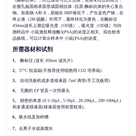
（酶标抗体），经过温育与充分洗涤，去除未结合的组分，
在微孔板固相表面形成固相抗体
-抗原-酶标抗体的夹心复合
物。加底物 A和 B，底物在 HRP催化下，产生蓝色产物，在
终止液（2M 硫酸）作用下，最终转化为黄色，在酶标仪
450nm波长上测定吸光度（OD值），吸光度（OD值）与待
测样品中
小鼠激肽释放酶3(PSA)
的浓度正相关。拟合校准
品曲线，可以计算出样本中
小鼠(PSA)
的浓度。
所需器材和试剂
1、
酶标仪
(波长 450nm 滤光片)
2、
37°C 恒温箱(不推荐使用细胞用 CO2 培养箱)
3、
自动洗板机或多道移液器
/5ml 滴管(手工洗板用)
4、
无菌的
EP 管及一次性吸头
5、
精密的单道
(0.5-10μL, 5-50μL, 20-200μL, 200-1000μL)
和多通道移液器(移液器使用前需校准)。
6、
吸水纸及加样槽
7、
去离子水或蒸馏水