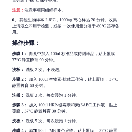
量分装于-80°C 冻存备用。
注意：
注意事项同组织样本。
6、
其他生物样本
2-8°C，1000×g 离心样品 20 分钟。收集
上清液立即用于检测，或按 一次使用量分装于-80°C 冻存备
用。
操作步骤：
步骤
1：
向孔中加入
100ul 标准品或待测样品，贴上覆膜，
37°C 静置孵育 90 分钟。
洗板：
洗板
2 次。不浸泡。
步骤
2：
加入
100ul 生物素-抗体工作液，贴上覆膜， 37°C
静置孵育 60 分钟。
洗板：
洗板
3 次。每次浸泡 1 分钟。
步骤
3：
加入
100ul HRP-链霉亲和素(SABC)工作液，贴上
覆膜，37°C 静置孵育 30 分钟。
洗板：
洗板
5 次。每次浸泡 1 分钟。
步骤
4：
添加
90ul TMB 显色底物。贴上覆膜， 37°C 静置