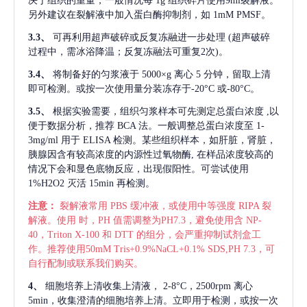
决于组织的重量，一般情况每
1g 组织碎片使用9ml裂解液。
另外建议在裂解液中加入蛋白酶抑制剂，如 1mM PMSF。
3.3、
可再利用超声破碎或反复冻融进一步处理
(超声破碎
过程中，需冰浴降温；反复冻融法可重复2次)。
3.4、
将制备好的匀浆液于
5000×g 离心 5 分钟，留取上清
即可检测。或按一次使用量分装冻存于-20°C 或-80°C。
3.5、
根据实验需要，组织匀浆样本可先测定总蛋白浓度
,以
便于数据分析，推荐 BCA 法。一般调整总蛋白浓度至 1-
3mg/ml 用于 ELISA 检测。某些组织样本，如肝脏，肾脏，
胰腺因含有较高浓度的内源性过氧物酶, 在样品浓度较高的
情况下会和显色底物反应，出现假阳性。可尝试使用
1%H2O2 灭活 15min 再检测。
注意：
裂解液常用
PBS 缓冲液，或使用中等强度 RIPA 裂
解液。使用 时，PH 值需调整为PH7.3，避免使用含 NP-
40，Triton X-100 和 DTT 的组分，会严重抑制试剂盒工
作。推荐使用50mM Tris+0.9%NaCL+0.1% SDS,PH 7.3，可
自行配制或联系我们购买。
4、
细胞培养上清收集上清液，
2-8°C，2500rpm 离心
5min，收集澄清的细胞培养上清。立即用于检测，或按一次