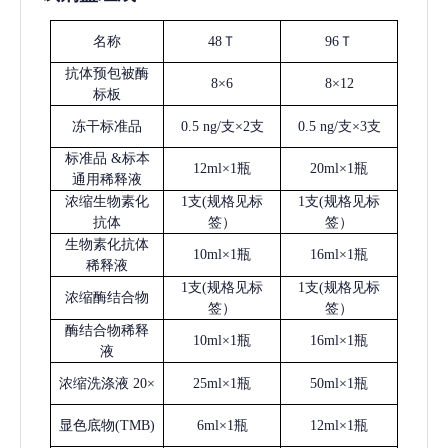
名称
48Ｔ
96Ｔ
抗体预包被酶
8×6
8×12
标板
冻干标准品
0.5 ng/支×2支
0.5 ng/支×3支
标准品
&标本
12ml×1瓶
20ml×1瓶
通用稀释液
浓缩生物素化
1支(规格见标
1支(规格见标
抗体
签）
签）
生物素化抗体
10ml×1瓶
16ml×1瓶
稀释液
1支(规格见标
1支(规格见标
浓缩酶结合物
签）
签）
酶结合物稀释
10ml×1瓶
16ml×1瓶
液
浓缩洗涤液
20×
25ml×1瓶
50ml×1瓶
显色底物
(
TMB
)
6ml×1瓶
12ml×1瓶