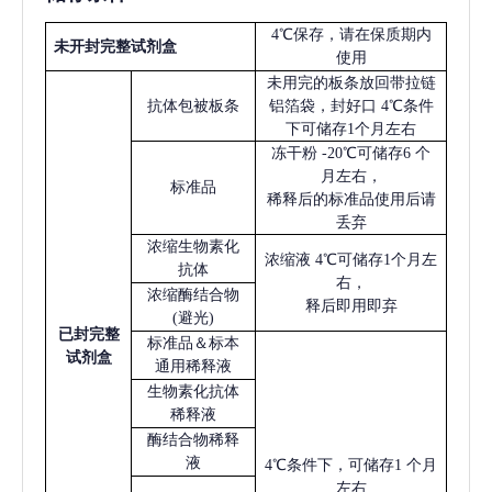
4℃保存，请在保质期内
未开封完整试剂盒
使用
未用完的板条放回带拉链
抗体包被板条
铝箔袋，封好口
4℃条件
下可储存1个月左右
冻干粉
-20℃可储存6 个
月左右，
标准品
稀释后的标准品使用后请
丢弃
浓缩生物素化
浓缩液
4℃可储存1个月左
抗体
右，
浓缩酶结合物
释后即用即弃
(避光)
已
封完整
标准品＆标本
试剂盒
通用稀释液
生物素化抗体
稀释液
酶结合物稀释
液
4℃条件下，可储存1 个月
左右