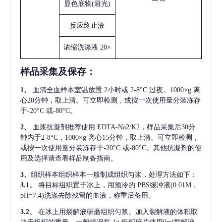
显色底物
(避光)
反应终止液
浓缩洗涤液
20×
样品采集及保存
：
1、
血清全血样本室温放置
2小时或 2-8°C 过夜。1000×g 离
心20分钟，取上清。可立即检测，或按一次使用量分装冻存
于-20°C 或-80°C。
2、
血浆抗凝剂推荐使用
EDTA-Na2/K2，样品采集后30分
钟内于2-8°C，1000×g 离心15分钟，取上清。可立即检测，
或按一次使用量分装冻存于-20°C 或-80°C。其他抗凝剂的使
用及选择请查看样品制备指南。
3、
组织样本组织样本一般制成组织匀浆，处理方法如下：
3.1、
将目标组织置于冰上，用预冷的
PBS缓冲液(0.01M，
pH=7.4)洗涤去除残留的血液，称重后备用。
3.2、
在冰上用裂解液研磨组织匀浆。加入裂解液的体积取