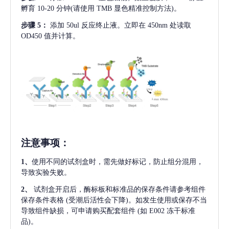
孵育 10-20 分钟(请使用 TMB 显色精准控制方法)。
步骤
5：
添加
50ul 反应终止液。立即在 450nm 处读取
OD450 值并计算。
注意事项
：
1、
使用不同的试剂盒时，需先做好标记，防止组分混用，
导致实验失败。
2、
试剂盒开启后，酶标板和标准品的保存条件请参考组件
保存条件表格
(受潮后活性会下降)。如发生使用或保存不当
导致组件缺损，可申请购买配套组件
(如 E002 冻干标准
品)。