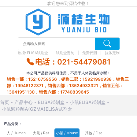
欢迎您来到源桔生物！
热搜:
ELISA试剂盒
试剂盒定制
免费代测
抗体定制
电话：021-54479081
本公司产品仅供科研使用，不用于人体及临床诊断！
销售一部：15216759556，销售二部：15921990938，销售三
部：19946122371，销售四部：13524933321，销售五部：
13641951130，销售六部：17740839645
首页
产品中心
ELISA试剂盒
小鼠ELISA试剂盒
小鼠颗粒酶A(GZMA)ELISA试剂盒
产品分类：
人 / Human
大鼠 / Rat
小鼠 / Mouse
其他 / Else