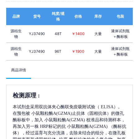
纯度/规
品牌
货号
价格
库存
包装
格
源桔生
液体试剂瓶
YJ37490
48T
￥1400
大量
物
＋酶标板
源桔生
液体试剂瓶
YJ37490
96T
￥1900
大量
物
＋酶标板
商品详情
检测原理
:
本试剂盒采用双抗体夹心酶联免疫吸附试验（
ELISA）。
在预包被
小鼠颗粒酶A(GZMA)
止抗体（固相抗体）的微孔
酶标板中，加入
小鼠颗粒酶A(GZMA)
校准品和待测样本，
再加入另一株
HRP标记的抗
小鼠颗粒酶A(GZMA)
（酶标抗
体），经过温育与充分洗涤，去除未结合的组分，在微孔板