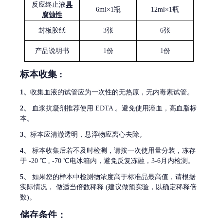
反应终止液
具
6ml×1瓶
12ml×1瓶
腐蚀性
封板胶纸
3张
6张
产品说明书
1份
1份
标本收集
:
1
、
收集血液的试管应为一次性的无热原，无内毒素试管。
2
、
血浆抗凝剂推荐使用
EDTA 。避免使用溶血，高血脂标
本。
3
、
标本应清澈透明，悬浮物应离心去除。
4
、
标本收集后若不及时检测，请按一次使用量分装，冻存
于
-20 ℃ , -70 ℃电冰箱内，避免反复冻融，3-6月内检测。
5
、
如果您的样本中检测物浓度高于标准品最高值，请根据
实际情况，
做适当倍数稀释
(建议做预实验，以确定稀释倍
数)。
储存条件：