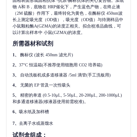
固相表面形成固相抗体
-抗原-酶标抗体的夹心复合物。加底
物 A和 B，底物在 HRP催化下，产生蓝色产物，在终止液
（2M 硫酸）作用下，最终转化为黄色，在酶标仪 450nm波
长上测定吸光度（OD值），吸光度（OD值）与待测样品中
小鼠颗粒酶A(GZMA)
的浓度正相关。拟合校准品曲线，可
以计算出样本中
小鼠(GZMA)
的浓度。
所需器材和试剂
1、
酶标仪
(波长 450nm 滤光片)
2、
37°C 恒温箱(不推荐使用细胞用 CO2 培养箱)
3、
自动洗板机或多道移液器
/5ml 滴管(手工洗板用)
4、
无菌的
EP 管及一次性吸头
5、
精密的单道
(0.5-10μL, 5-50μL, 20-200μL, 200-1000μL)
和多通道移液器(移液器使用前需校准)。
6、
吸水纸及加样槽
7、
去离子水或蒸馏水
试剂盒组成：