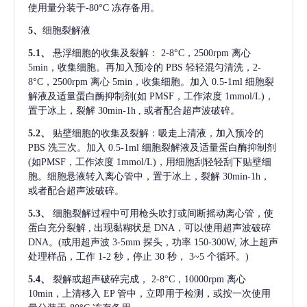
使用量分装于-80°C 冻存备用。
5、
细胞裂解液
5.1、
悬浮细胞的收集及裂解：
2-8°C，2500rpm 离心
5min，收集细胞。再加入预冷的 PBS 轻轻混匀清洗，2-
8°C，2500rpm 离心 5min，收集细胞。加入 0.5-1ml 细胞裂
解液及适量蛋白酶抑制剂(如 PMSF，工作浓度 1mmol/L)，
置于冰上，裂解 30min-1h , 或者配合超声波破碎。
5.2、
贴壁细胞的收集及裂解：吸走上清液，加入预冷的
PBS 洗三次。加入 0.5-1ml 细胞裂解液及适量蛋白酶抑制剂
(如PMSF，工作浓度 1mmol/L)，用细胞刮轻轻刮下贴壁细
胞。细胞悬液转入离心管中，置于冰上，裂解 30min-1h，
或者配合超声波破碎。
5.3、
细胞裂解过程中可用枪头吹打或间断摇动离心管，使
蛋白充分裂解
, 出现黏糊状是 DNA，可以使用超声波破碎
DNA。(或用超声波 3-5mm 探头，功率 150-300W, 冰上超声
处理样品，工作 1-2 秒，停止 30 秒， 3~5 个循环。)
5.4、
裂解或超声破碎完成，
2-8°C，10000rpm 离心
10min，上清移入 EP 管中，立即用于检测，或按一次使用