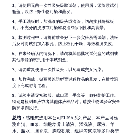
3、
请使用无菌一次性吸头吸取试剂，使用后，须旋紧试剂
瓶盖，以防止微生物污染和蒸发。
4、
手工洗板时，加洗液的吸头或滴管，切勿接触酶标板
孔。不充分的洗涤或污染容易造成假阳性和高背景。
5、
检测过程中，请提前准备好下一步实验所需试剂，洗板
后及时将试剂加入板孔，防止板孔干燥，导致检测失效。
6、
在未经确认的情况下，请勿将其他批次试剂盒的试剂或
其他来源的试剂用于本试剂盒。
7、
请勿重复使用一次性吸头，以免造成交叉污染。
8、
加样完成，贴覆膜以防孵育过程样品的蒸发，在推荐温
度下完成孵育过程。
9、
试验中请穿实验服、戴口罩、手套等，做好防护工作。
特别是检测血液或者其他体液样品时，请按生物试验室安全
防护条例执行。
总结：
感谢您选用本公司ELISA系列产品。本产品可检
测血清、血浆、细胞培养上清液、灌洗液、尿液、羊
水、腹水、脑脊液、胸腔积液、组织匀浆液等多种类型