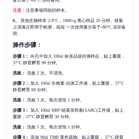
量分装于-80°C 冻存备用。
注意：
注意事项同组织样本。
6、
其他生物样本
2-8°C，1000×g 离心样品 20 分钟。收集
上清液立即用于检测，或按 一次使用量分装于-80°C 冻存备
用。
操作步骤：
步骤
1：
向孔中加入
100ul 标准品或待测样品，贴上覆膜，
37°C 静置孵育 90 分钟。
洗板：
洗板
2 次。不浸泡。
步骤
2：
加入
100ul 生物素-抗体工作液，贴上覆膜， 37°C
静置孵育 60 分钟。
洗板：
洗板
3 次。每次浸泡 1 分钟。
步骤
3：
加入
100ul HRP-链霉亲和素(SABC)工作液，贴上
覆膜，37°C 静置孵育 30 分钟。
洗板：
洗板
5 次。每次浸泡 1 分钟。
步骤
4：
添加
90ul TMB 显色底物。贴上覆膜， 37°C 静置