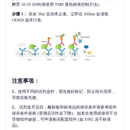
孵育 10-20 分钟(请使用 TMB 显色精准控制方法)。
步骤
5：
添加
50ul 反应终止液。立即在 450nm 处读取
OD450 值并计算。
注意事项
：
1、
使用不同的试剂盒时，需先做好标记，防止组分混用，
导致实验失败。
2、
试剂盒开启后，酶标板和标准品的保存条件请参考组件
保存条件表格
(受潮后活性会下降)。如发生使用或保存不当
导致组件缺损，可申请购买配套组件
(如 E002 冻干标准
品)。