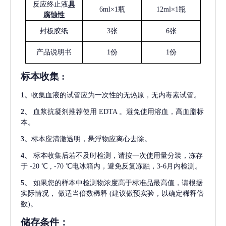
反应终止液
具
6ml×1瓶
12ml×1瓶
腐蚀性
封板胶纸
3张
6张
产品说明书
1份
1份
标本收集
:
1
、
收集血液的试管应为一次性的无热原，无内毒素试管。
2
、
血浆抗凝剂推荐使用
EDTA 。避免使用溶血，高血脂标
本。
3
、
标本应清澈透明，悬浮物应离心去除。
4
、
标本收集后若不及时检测，请按一次使用量分装，冻存
于
-20 ℃ , -70 ℃电冰箱内，避免反复冻融，3-6月内检测。
5
、
如果您的样本中检测物浓度高于标准品最高值，请根据
实际情况，
做适当倍数稀释
(建议做预实验，以确定稀释倍
数)。
储存条件：