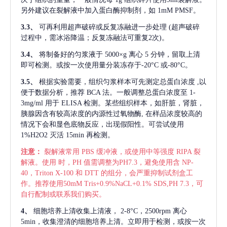
另外建议在裂解液中加入蛋白酶抑制剂，如 1mM PMSF。
3.3、
可再利用超声破碎或反复冻融进一步处理
(超声破碎
过程中，需冰浴降温；反复冻融法可重复2次)。
3.4、
将制备好的匀浆液于
5000×g 离心 5 分钟，留取上清
即可检测。或按一次使用量分装冻存于-20°C 或-80°C。
3.5、
根据实验需要，组织匀浆样本可先测定总蛋白浓度
,以
便于数据分析，推荐 BCA 法。一般调整总蛋白浓度至 1-
3mg/ml 用于 ELISA 检测。某些组织样本，如肝脏，肾脏，
胰腺因含有较高浓度的内源性过氧物酶, 在样品浓度较高的
情况下会和显色底物反应，出现假阳性。可尝试使用
1%H2O2 灭活 15min 再检测。
注意：
裂解液常用
PBS 缓冲液，或使用中等强度 RIPA 裂
解液。使用 时，PH 值需调整为PH7.3，避免使用含 NP-
40，Triton X-100 和 DTT 的组分，会严重抑制试剂盒工
作。推荐使用50mM Tris+0.9%NaCL+0.1% SDS,PH 7.3，可
自行配制或联系我们购买。
4、
细胞培养上清收集上清液，
2-8°C，2500rpm 离心
5min，收集澄清的细胞培养上清。立即用于检测，或按一次