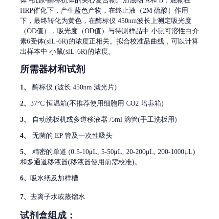
体
-抗原-酶标抗体的夹心复合物。加底物 A和 B，底物在
HRP催化下，产生蓝色产物，在终止液（2M 硫酸）作用
下，最终转化为黄色，在酶标仪 450nm波长上测定吸光度
（OD值），吸光度（OD值）与待测样品中
小鼠可溶性白介
素6受体(sIL-6R)
的浓度正相关。拟合校准品曲线，可以计算
出样本中
小鼠(sIL-6R)
的浓度。
所需器材和试剂
1、
酶标仪
(波长 450nm 滤光片)
2、
37°C 恒温箱(不推荐使用细胞用 CO2 培养箱)
3、
自动洗板机或多道移液器
/5ml 滴管(手工洗板用)
4、
无菌的
EP 管及一次性吸头
5、
精密的单道
(0.5-10μL, 5-50μL, 20-200μL, 200-1000μL)
和多通道移液器(移液器使用前需校准)。
6、
吸水纸及加样槽
7、
去离子水或蒸馏水
试剂盒组成：