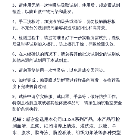
3、
请使用无菌一次性吸头吸取试剂，使用后，须旋紧试剂
瓶盖，以防止微生物污染和蒸发。
4、
手工洗板时，加洗液的吸头或滴管，切勿接触酶标板
孔。不充分的洗涤或污染容易造成假阳性和高背景。
5、
检测过程中，请提前准备好下一步实验所需试剂，洗板
后及时将试剂加入板孔，防止板孔干燥，导致检测失效。
6、
在未经确认的情况下，请勿将其他批次试剂盒的试剂或
其他来源的试剂用于本试剂盒。
7、
请勿重复使用一次性吸头，以免造成交叉污染。
8、
加样完成，贴覆膜以防孵育过程样品的蒸发，在推荐温
度下完成孵育过程。
9、
试验中请穿实验服、戴口罩、手套等，做好防护工作。
特别是检测血液或者其他体液样品时，请按生物试验室安全
防护条例执行。
总结：
感谢您选用本公司ELISA系列产品。本产品可检
测血清、血浆、细胞培养上清液、灌洗液、尿液、羊
水、腹水、脑脊液、胸腔积液、组织匀浆液等多种类型