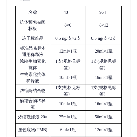
名称
48Ｔ
96Ｔ
抗体预包被酶
8×6
8×12
标板
冻干标准品
0.5 ng/支×2支
0.5 ng/支×3支
标准品
&标本
12ml×1瓶
20ml×1瓶
通用稀释液
浓缩生物素化
1支(规格见标
1支(规格见标
抗体
签）
签）
生物素化抗体
10ml×1瓶
16ml×1瓶
稀释液
1支(规格见标
1支(规格见标
浓缩酶结合物
签）
签）
酶结合物稀释
10ml×1瓶
16ml×1瓶
液
浓缩洗涤液
20×
25ml×1瓶
50ml×1瓶
显色底物
(
TMB
)
6ml×1瓶
12ml×1瓶