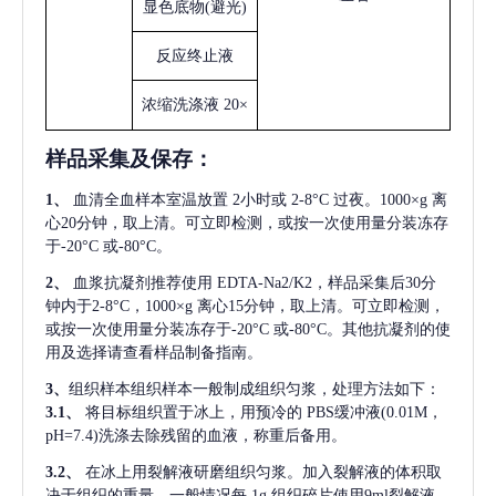
显色底物
(避光)
反应终止液
浓缩洗涤液
20×
样品采集及保存
：
1、
血清全血样本室温放置
2小时或 2-8°C 过夜。1000×g 离
心20分钟，取上清。可立即检测，或按一次使用量分装冻存
于-20°C 或-80°C。
2、
血浆抗凝剂推荐使用
EDTA-Na2/K2，样品采集后30分
钟内于2-8°C，1000×g 离心15分钟，取上清。可立即检测，
或按一次使用量分装冻存于-20°C 或-80°C。其他抗凝剂的使
用及选择请查看样品制备指南。
3、
组织样本组织样本一般制成组织匀浆，处理方法如下：
3.1、
将目标组织置于冰上，用预冷的
PBS缓冲液(0.01M，
pH=7.4)洗涤去除残留的血液，称重后备用。
3.2、
在冰上用裂解液研磨组织匀浆。加入裂解液的体积取
决于组织的重量，一般情况每
1g 组织碎片使用9ml裂解液。