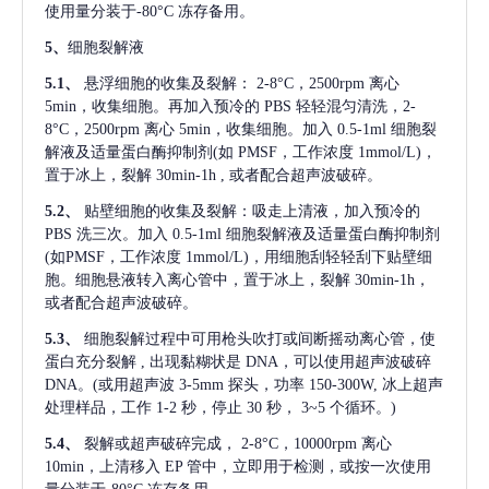
使用量分装于-80°C 冻存备用。
5、
细胞裂解液
5.1、
悬浮细胞的收集及裂解：
2-8°C，2500rpm 离心
5min，收集细胞。再加入预冷的 PBS 轻轻混匀清洗，2-
8°C，2500rpm 离心 5min，收集细胞。加入 0.5-1ml 细胞裂
解液及适量蛋白酶抑制剂(如 PMSF，工作浓度 1mmol/L)，
置于冰上，裂解 30min-1h , 或者配合超声波破碎。
5.2、
贴壁细胞的收集及裂解：吸走上清液，加入预冷的
PBS 洗三次。加入 0.5-1ml 细胞裂解液及适量蛋白酶抑制剂
(如PMSF，工作浓度 1mmol/L)，用细胞刮轻轻刮下贴壁细
胞。细胞悬液转入离心管中，置于冰上，裂解 30min-1h，
或者配合超声波破碎。
5.3、
细胞裂解过程中可用枪头吹打或间断摇动离心管，使
蛋白充分裂解
, 出现黏糊状是 DNA，可以使用超声波破碎
DNA。(或用超声波 3-5mm 探头，功率 150-300W, 冰上超声
处理样品，工作 1-2 秒，停止 30 秒， 3~5 个循环。)
5.4、
裂解或超声破碎完成，
2-8°C，10000rpm 离心
10min，上清移入 EP 管中，立即用于检测，或按一次使用