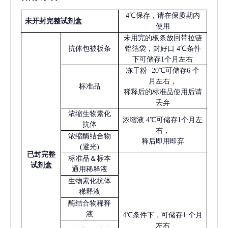
4℃保存，请在保质期内
未开封完整试剂盒
使用
未用完的板条放回带拉链
抗体包被板条
铝箔袋，封好口
4℃条件
下可储存1个月左右
冻干粉
-20℃可储存6 个
月左右，
标准品
稀释后的标准品使用后请
丢弃
浓缩生物素化
浓缩液
4℃可储存1个月左
抗体
右，
浓缩酶结合物
释后即用即弃
(避光)
已
封完整
标准品＆标本
试剂盒
通用稀释液
生物素化抗体
稀释液
酶结合物稀释
液
4℃条件下，可储存1 个月
左右