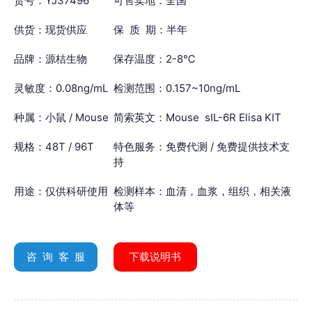
货号：YJ37496
可售卖地：全国
供货：现货供应
保 质 期：半年
品牌：源桔生物
保存温度：2-8℃
灵敏度：0.08ng/mL
检测范围：0.157~10ng/mL
种属：小鼠 / Mouse
简索英文：Mouse sIL-6R Elisa KIT
规格：48T / 96T
特色服务：免费代测 / 免费提供技术支
持
用途：仅供科研使用
检测样本：血清，血浆，组织，相关液
体等
咨 询 客 服
下载说明书