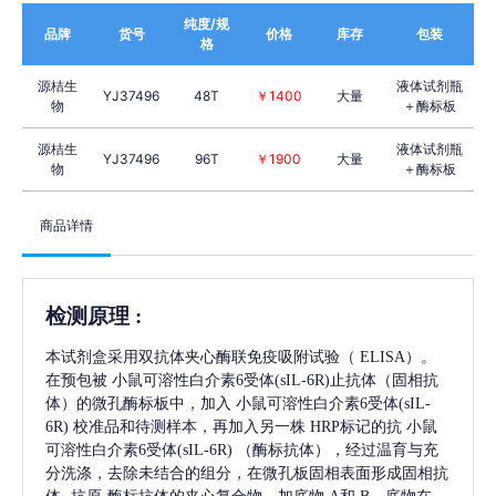
纯度/规
品牌
货号
价格
库存
包装
格
源桔生
液体试剂瓶
YJ37496
48T
￥1400
大量
物
＋酶标板
源桔生
液体试剂瓶
YJ37496
96T
￥1900
大量
物
＋酶标板
商品详情
检测原理
:
本试剂盒采用双抗体夹心酶联免疫吸附试验（
ELISA）。
在预包被
小鼠可溶性白介素6受体(sIL-6R)
止抗体（固相抗
体）的微孔酶标板中，加入
小鼠可溶性白介素6受体(sIL-
6R)
校准品和待测样本，再加入另一株
HRP标记的抗
小鼠
可溶性白介素6受体(sIL-6R)
（酶标抗体），经过温育与充
分洗涤，去除未结合的组分，在微孔板固相表面形成固相抗