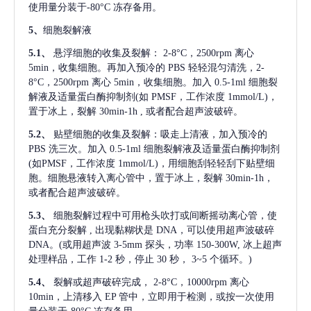
使用量分装于-80°C 冻存备用。
5、
细胞裂解液
5.1、
悬浮细胞的收集及裂解：
2-8°C，2500rpm 离心
5min，收集细胞。再加入预冷的 PBS 轻轻混匀清洗，2-
8°C，2500rpm 离心 5min，收集细胞。加入 0.5-1ml 细胞裂
解液及适量蛋白酶抑制剂(如 PMSF，工作浓度 1mmol/L)，
置于冰上，裂解 30min-1h , 或者配合超声波破碎。
5.2、
贴壁细胞的收集及裂解：吸走上清液，加入预冷的
PBS 洗三次。加入 0.5-1ml 细胞裂解液及适量蛋白酶抑制剂
(如PMSF，工作浓度 1mmol/L)，用细胞刮轻轻刮下贴壁细
胞。细胞悬液转入离心管中，置于冰上，裂解 30min-1h，
或者配合超声波破碎。
5.3、
细胞裂解过程中可用枪头吹打或间断摇动离心管，使
蛋白充分裂解
, 出现黏糊状是 DNA，可以使用超声波破碎
DNA。(或用超声波 3-5mm 探头，功率 150-300W, 冰上超声
处理样品，工作 1-2 秒，停止 30 秒， 3~5 个循环。)
5.4、
裂解或超声破碎完成，
2-8°C，10000rpm 离心
10min，上清移入 EP 管中，立即用于检测，或按一次使用