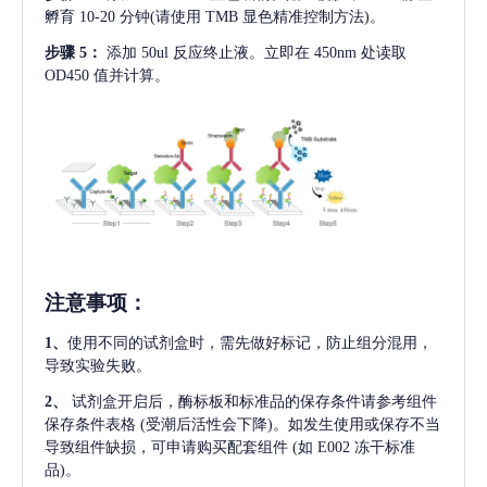
孵育 10-20 分钟(请使用 TMB 显色精准控制方法)。
步骤
5：
添加
50ul 反应终止液。立即在 450nm 处读取
OD450 值并计算。
注意事项
：
1、
使用不同的试剂盒时，需先做好标记，防止组分混用，
导致实验失败。
2、
试剂盒开启后，酶标板和标准品的保存条件请参考组件
保存条件表格
(受潮后活性会下降)。如发生使用或保存不当
导致组件缺损，可申请购买配套组件
(如 E002 冻干标准
品)。