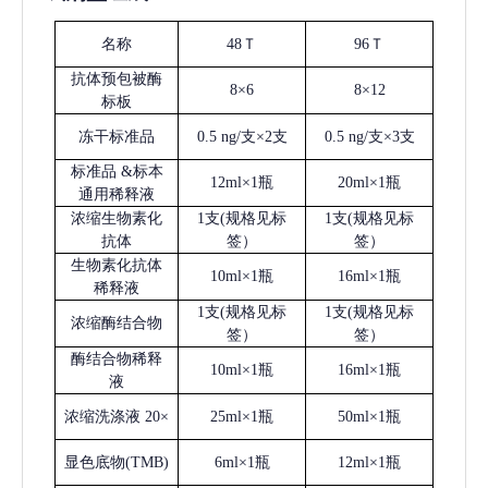
名称
48Ｔ
96Ｔ
抗体预包被酶
8×6
8×12
标板
冻干标准品
0.5 ng/支×2支
0.5 ng/支×3支
标准品
&标本
12ml×1瓶
20ml×1瓶
通用稀释液
浓缩生物素化
1支(规格见标
1支(规格见标
抗体
签）
签）
生物素化抗体
10ml×1瓶
16ml×1瓶
稀释液
1支(规格见标
1支(规格见标
浓缩酶结合物
签）
签）
酶结合物稀释
10ml×1瓶
16ml×1瓶
液
浓缩洗涤液
20×
25ml×1瓶
50ml×1瓶
显色底物
(
TMB
)
6ml×1瓶
12ml×1瓶