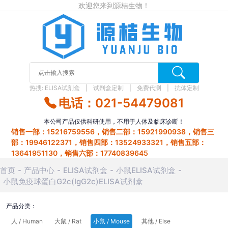
欢迎您来到源桔生物！
热搜:
ELISA试剂盒
试剂盒定制
免费代测
抗体定制
电话：021-54479081
本公司产品仅供科研使用，不用于人体及临床诊断！
销售一部：15216759556，销售二部：15921990938，销售三
部：19946122371，销售四部：13524933321，销售五部：
13641951130，销售六部：17740839645
首页
产品中心
ELISA试剂盒
小鼠ELISA试剂盒
小鼠免疫球蛋白G2c(IgG2c)ELISA试剂盒
产品分类：
人 / Human
大鼠 / Rat
小鼠 / Mouse
其他 / Else