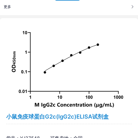
更多
小鼠免疫球蛋白G2c(IgG2c)ELISA试剂盒