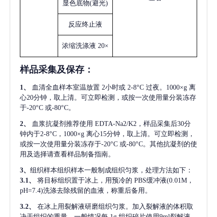
显色底物
(避光)
反应终止液
浓缩洗涤液
20×
样品采集及保存
：
1、
血清全血样本室温放置
2小时或 2-8°C 过夜。1000×g 离
心20分钟，取上清。可立即检测，或按一次使用量分装冻存
于-20°C 或-80°C。
2、
血浆抗凝剂推荐使用
EDTA-Na2/K2，样品采集后30分
钟内于2-8°C，1000×g 离心15分钟，取上清。可立即检测，
或按一次使用量分装冻存于-20°C 或-80°C。其他抗凝剂的使
用及选择请查看样品制备指南。
3、
组织样本组织样本一般制成组织匀浆，处理方法如下：
3.1、
将目标组织置于冰上，用预冷的
PBS缓冲液(0.01M，
pH=7.4)洗涤去除残留的血液，称重后备用。
3.2、
在冰上用裂解液研磨组织匀浆。加入裂解液的体积取
决于组织的重量，一般情况每
1g 组织碎片使用9ml裂解液。