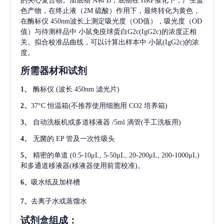
的夹心复合物。加底物 A和 B，底物在 HRP催化下，产生蓝
色产物，在终止液（2M 硫酸）作用下，最终转化为黄色，
在酶标仪 450nm波长上测定吸光度（OD值），吸光度（OD
值）与待测样品中
小鼠免疫球蛋白G2c(IgG2c)
的浓度正相
关。拟合校准品曲线，可以计算出样本中
小鼠(IgG2c)
的浓
度。
所需器材和试剂
1、
酶标仪
(波长 450nm 滤光片)
2、
37°C 恒温箱(不推荐使用细胞用 CO2 培养箱)
3、
自动洗板机或多道移液器
/5ml 滴管(手工洗板用)
4、
无菌的
EP 管及一次性吸头
5、
精密的单道
(0.5-10μL, 5-50μL, 20-200μL, 200-1000μL)
和多通道移液器(移液器使用前需校准)。
6、
吸水纸及加样槽
7、
去离子水或蒸馏水
试剂盒组成：