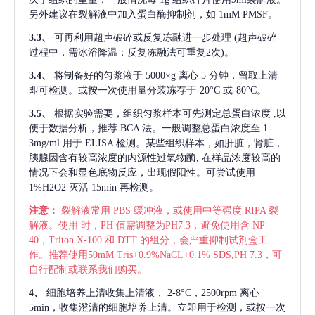
另外建议在裂解液中加入蛋白酶抑制剂，如 1mM PMSF。
3.3、
可再利用超声破碎或反复冻融进一步处理
(超声破碎
过程中，需冰浴降温；反复冻融法可重复2次)。
3.4、
将制备好的匀浆液于
5000×g 离心 5 分钟，留取上清
即可检测。或按一次使用量分装冻存于-20°C 或-80°C。
3.5、
根据实验需要，组织匀浆样本可先测定总蛋白浓度
,以
便于数据分析，推荐 BCA 法。一般调整总蛋白浓度至 1-
3mg/ml 用于 ELISA 检测。某些组织样本，如肝脏，肾脏，
胰腺因含有较高浓度的内源性过氧物酶, 在样品浓度较高的
情况下会和显色底物反应，出现假阳性。可尝试使用
1%H2O2 灭活 15min 再检测。
注意：
裂解液常用
PBS 缓冲液，或使用中等强度 RIPA 裂
解液。使用 时，PH 值需调整为PH7.3，避免使用含 NP-
40，Triton X-100 和 DTT 的组分，会严重抑制试剂盒工
作。推荐使用50mM Tris+0.9%NaCL+0.1% SDS,PH 7.3，可
自行配制或联系我们购买。
4、
细胞培养上清收集上清液，
2-8°C，2500rpm 离心
5min，收集澄清的细胞培养上清。立即用于检测，或按一次