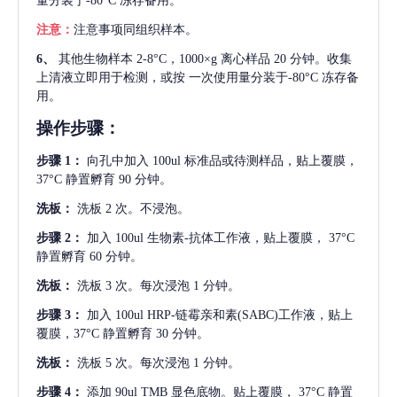
量分装于-80°C 冻存备用。
注意：
注意事项同组织样本。
6、
其他生物样本
2-8°C，1000×g 离心样品 20 分钟。收集
上清液立即用于检测，或按 一次使用量分装于-80°C 冻存备
用。
操作步骤：
步骤
1：
向孔中加入
100ul 标准品或待测样品，贴上覆膜，
37°C 静置孵育 90 分钟。
洗板：
洗板
2 次。不浸泡。
步骤
2：
加入
100ul 生物素-抗体工作液，贴上覆膜， 37°C
静置孵育 60 分钟。
洗板：
洗板
3 次。每次浸泡 1 分钟。
步骤
3：
加入
100ul HRP-链霉亲和素(SABC)工作液，贴上
覆膜，37°C 静置孵育 30 分钟。
洗板：
洗板
5 次。每次浸泡 1 分钟。
步骤
4：
添加
90ul TMB 显色底物。贴上覆膜， 37°C 静置