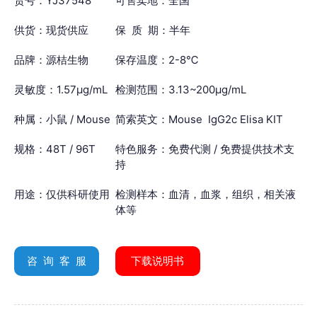
货号：YJ37548
可售卖地：全国
供货：现货供应
保 质 期：半年
品牌：源桔生物
保存温度：2-8℃
灵敏度：1.57μg/mL
检测范围：3.13~200μg/mL
种属：小鼠 / Mouse
简索英文：Mouse IgG2c Elisa KIT
规格：48T / 96T
特色服务：免费代测 / 免费提供技术支
持
用途：仅供科研使用
检测样本：血清，血浆，组织，相关液
体等
咨 询 客 服
下载说明书