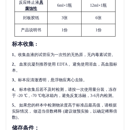
反应终止液
具
6ml×1瓶
12ml×1瓶
腐蚀性
封板胶纸
3张
6张
产品说明书
1份
1份
标本收集
:
1
、
收集血液的试管应为一次性的无热原，无内毒素试管。
2
、
血浆抗凝剂推荐使用
EDTA 。避免使用溶血，高血脂标
本。
3
、
标本应清澈透明，悬浮物应离心去除。
4
、
标本收集后若不及时检测，请按一次使用量分装，冻存
于
-20 ℃ , -70 ℃电冰箱内，避免反复冻融，3-6月内检测。
5
、
如果您的样本中检测物浓度高于标准品最高值，请根据
实际情况，
做适当倍数稀释
(建议做预实验，以确定稀释倍
数)。
储存条件：