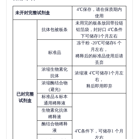
4℃保存，请在保质期内
未开封完整试剂盒
使用
未用完的板条放回带拉链
抗体包被板条
铝箔袋，封好口
4℃条件
下可储存1个月左右
冻干粉
-20℃可储存6 个
月左右，
标准品
稀释后的标准品使用后请
丢弃
浓缩生物素化
浓缩液
4℃可储存1个月左
抗体
右，
浓缩酶结合物
释后即用即弃
(避光)
已
封完整
标准品＆标本
试剂盒
通用稀释液
生物素化抗体
稀释液
酶结合物稀释
液
4℃条件下，可储存1 个月
左右