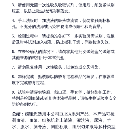
3、
请使用无菌一次性吸头吸取试剂，使用后，须旋紧试剂
瓶盖，以防止微生物污染和蒸发。
4、
手工洗板时，加洗液的吸头或滴管，切勿接触酶标板
孔。不充分的洗涤或污染容易造成假阳性和高背景。
5、
检测过程中，请提前准备好下一步实验所需试剂，洗板
后及时将试剂加入板孔，防止板孔干燥，导致检测失效。
6、
在未经确认的情况下，请勿将其他批次试剂盒的试剂或
其他来源的试剂用于本试剂盒。
7、
请勿重复使用一次性吸头，以免造成交叉污染。
8、
加样完成，贴覆膜以防孵育过程样品的蒸发，在推荐温
度下完成孵育过程。
9、
试验中请穿实验服、戴口罩、手套等，做好防护工作。
特别是检测血液或者其他体液样品时，请按生物试验室安全
防护条例执行。
总结：
感谢您选用本公司ELISA系列产品。本产品可检
测血清、血浆、细胞培养上清液、灌洗液、尿液、羊
水、腹水、脑脊液、胸腔积液、组织匀浆液等多种类型