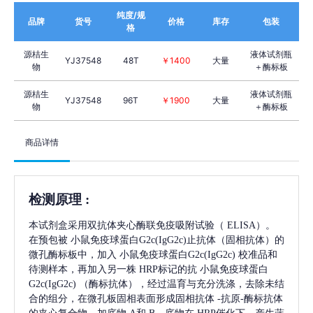
纯度/规
品牌
货号
价格
库存
包装
格
源桔生
液体试剂瓶
YJ37548
48T
￥1400
大量
物
＋酶标板
源桔生
液体试剂瓶
YJ37548
96T
￥1900
大量
物
＋酶标板
商品详情
检测原理
:
本试剂盒采用双抗体夹心酶联免疫吸附试验（
ELISA）。
在预包被
小鼠免疫球蛋白G2c(IgG2c)
止抗体（固相抗体）的
微孔酶标板中，加入
小鼠免疫球蛋白G2c(IgG2c)
校准品和
待测样本，再加入另一株
HRP标记的抗
小鼠免疫球蛋白
G2c(IgG2c)
（酶标抗体），经过温育与充分洗涤，去除未结
合的组分，在微孔板固相表面形成固相抗体
-抗原-酶标抗体