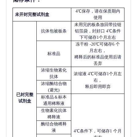
4℃保存，请在保质期内
未开封完整试剂盒
使用
未用完的板条放回带拉链
抗体包被板条
铝箔袋，封好口
4℃条件
下可储存1个月左右
冻干粉
-20℃可储存6 个
月左右，
标准品
稀释后的标准品使用后请
丢弃
浓缩生物素化
浓缩液
4℃可储存1个月左
抗体
右，
浓缩酶结合物
释后即用即弃
(避光)
已
封完整
标准品＆标本
试剂盒
通用稀释液
生物素化抗体
稀释液
酶结合物稀释
液
4℃条件下，可储存1 个月