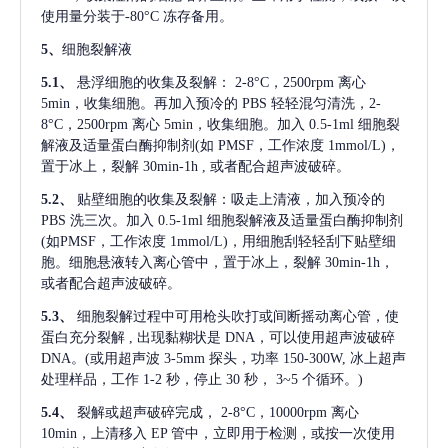
使用量分装于-80°C 冻存备用。
5、
细胞裂解液
5.1、
悬浮细胞的收集及裂解：
2-8°C，2500rpm 离心
5min，收集细胞。再加入预冷的 PBS 轻轻混匀清洗，2-
8°C，2500rpm 离心 5min，收集细胞。加入 0.5-1ml 细胞裂
解液及适量蛋白酶抑制剂(如 PMSF，工作浓度 1mmol/L)，
置于冰上，裂解 30min-1h , 或者配合超声波破碎。
5.2、
贴壁细胞的收集及裂解：吸走上清液，加入预冷的
PBS 洗三次。加入 0.5-1ml 细胞裂解液及适量蛋白酶抑制剂
(如PMSF，工作浓度 1mmol/L)，用细胞刮轻轻刮下贴壁细
胞。细胞悬液转入离心管中，置于冰上，裂解 30min-1h，
或者配合超声波破碎。
5.3、
细胞裂解过程中可用枪头吹打或间断摇动离心管，使
蛋白充分裂解
, 出现黏糊状是 DNA，可以使用超声波破碎
DNA。(或用超声波 3-5mm 探头，功率 150-300W, 冰上超声
处理样品，工作 1-2 秒，停止 30 秒， 3~5 个循环。)
5.4、
裂解或超声破碎完成，
2-8°C，10000rpm 离心
10min，上清移入 EP 管中，立即用于检测，或按一次使用