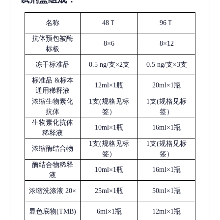
名称
48Ｔ
96Ｔ
抗体预包被酶
8×6
8×12
标板
冻干标准品
0.5 ng/支×2支
0.5 ng/支×3支
标准品
&标本
12ml×1瓶
20ml×1瓶
通用稀释液
浓缩生物素化
1支(规格见标
1支(规格见标
抗体
签）
签）
生物素化抗体
10ml×1瓶
16ml×1瓶
稀释液
1支(规格见标
1支(规格见标
浓缩酶结合物
签）
签）
酶结合物稀释
10ml×1瓶
16ml×1瓶
液
浓缩洗涤液
20×
25ml×1瓶
50ml×1瓶
显色底物
(
TMB
)
6ml×1瓶
12ml×1瓶