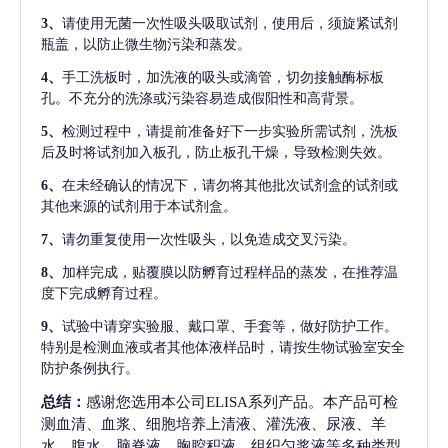
3、
请使用无菌一次性吸头吸取试剂，使用后，须旋紧试剂
瓶盖，以防止微生物污染和蒸发。
4、
手工洗板时，加洗液的吸头或滴管，切勿接触酶标板
孔。不充分的洗涤或污染容易造成假阳性和高背景。
5、
检测过程中，请提前准备好下一步实验所需试剂，洗板
后及时将试剂加入板孔，防止板孔干燥，导致检测失效。
6、
在未经确认的情况下，请勿将其他批次试剂盒的试剂或
其他来源的试剂用于本试剂盒。
7、
请勿重复使用一次性吸头，以免造成交叉污染。
8、
加样完成，贴覆膜以防孵育过程样品的蒸发，在推荐温
度下完成孵育过程。
9、
试验中请穿实验服、戴口罩、手套等，做好防护工作。
特别是检测血液或者其他体液样品时，请按生物试验室安全
防护条例执行。
总结：
感谢您选用本公司ELISA系列产品。本产品可检
测血清、血浆、细胞培养上清液、灌洗液、尿液、羊
水、腹水、脑脊液、胸腔积液、组织匀浆液等多种类型