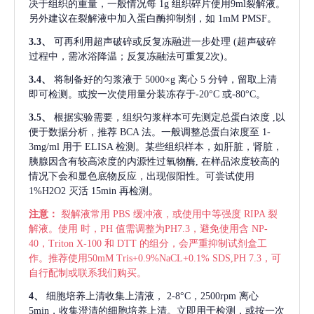
决于组织的重量，一般情况每
1g 组织碎片使用9ml裂解液。
另外建议在裂解液中加入蛋白酶抑制剂，如 1mM PMSF。
3.3、
可再利用超声破碎或反复冻融进一步处理
(超声破碎
过程中，需冰浴降温；反复冻融法可重复2次)。
3.4、
将制备好的匀浆液于
5000×g 离心 5 分钟，留取上清
即可检测。或按一次使用量分装冻存于-20°C 或-80°C。
3.5、
根据实验需要，组织匀浆样本可先测定总蛋白浓度
,以
便于数据分析，推荐 BCA 法。一般调整总蛋白浓度至 1-
3mg/ml 用于 ELISA 检测。某些组织样本，如肝脏，肾脏，
胰腺因含有较高浓度的内源性过氧物酶, 在样品浓度较高的
情况下会和显色底物反应，出现假阳性。可尝试使用
1%H2O2 灭活 15min 再检测。
注意：
裂解液常用
PBS 缓冲液，或使用中等强度 RIPA 裂
解液。使用 时，PH 值需调整为PH7.3，避免使用含 NP-
40，Triton X-100 和 DTT 的组分，会严重抑制试剂盒工
作。推荐使用50mM Tris+0.9%NaCL+0.1% SDS,PH 7.3，可
自行配制或联系我们购买。
4、
细胞培养上清收集上清液，
2-8°C，2500rpm 离心
5min，收集澄清的细胞培养上清。立即用于检测，或按一次