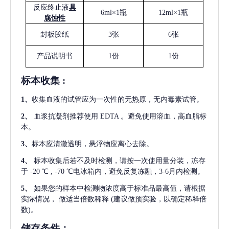
反应终止液
具
6ml×1瓶
12ml×1瓶
腐蚀性
封板胶纸
3张
6张
产品说明书
1份
1份
标本收集
:
1
、
收集血液的试管应为一次性的无热原，无内毒素试管。
2
、
血浆抗凝剂推荐使用
EDTA 。避免使用溶血，高血脂标
本。
3
、
标本应清澈透明，悬浮物应离心去除。
4
、
标本收集后若不及时检测，请按一次使用量分装，冻存
于
-20 ℃ , -70 ℃电冰箱内，避免反复冻融，3-6月内检测。
5
、
如果您的样本中检测物浓度高于标准品最高值，请根据
实际情况，
做适当倍数稀释
(建议做预实验，以确定稀释倍
数)。
储存条件：