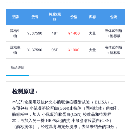
纯度/规
品牌
货号
价格
库存
包装
格
源桔生
液体试剂瓶
YJ37590
48T
￥1400
大量
物
＋酶标板
源桔生
液体试剂瓶
YJ37590
96T
￥1900
大量
物
＋酶标板
商品详情
检测原理
:
本试剂盒采用双抗体夹心酶联免疫吸附试验（
ELISA）。
在预包被
小鼠凝溶胶蛋白(GSN)
止抗体（固相抗体）的微孔
酶标板中，加入
小鼠凝溶胶蛋白(GSN)
校准品和待测样
本，再加入另一株
HRP标记的抗
小鼠凝溶胶蛋白(GSN)
（酶标抗体），经过温育与充分洗涤，去除未结合的组分，