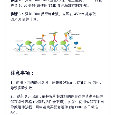
步骤
4：
添加
90ul TMB 显色底物。贴上覆膜， 37°C 静置
孵育 10-20 分钟(请使用 TMB 显色精准控制方法)。
步骤
5：
添加
50ul 反应终止液。立即在 450nm 处读取
OD450 值并计算。
注意事项
：
1、
使用不同的试剂盒时，需先做好标记，防止组分混用，
导致实验失败。
2、
试剂盒开启后，酶标板和标准品的保存条件请参考组件
保存条件表格
(受潮后活性会下降)。如发生使用或保存不当
导致组件缺损，可申请购买配套组件
(如 E002 冻干标准
品)。