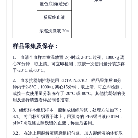
左右
显色底物
(避光)
反应终止液
浓缩洗涤液
20×
样品采集及保存
：
1、
血清全血样本室温放置
2小时或 2-8°C 过夜。1000×g 离
心20分钟，取上清。可立即检测，或按一次使用量分装冻存
于-20°C 或-80°C。
2、
血浆抗凝剂推荐使用
EDTA-Na2/K2，样品采集后30分
钟内于2-8°C，1000×g 离心15分钟，取上清。可立即检测，
或按一次使用量分装冻存于-20°C 或-80°C。其他抗凝剂的使
用及选择请查看样品制备指南。
3、
组织样本组织样本一般制成组织匀浆，处理方法如下：
3.1、
将目标组织置于冰上，用预冷的
PBS缓冲液(0.01M，
pH=7.4)洗涤去除残留的血液，称重后备用。
3.2、
在冰上用裂解液研磨组织匀浆。加入裂解液的体积取