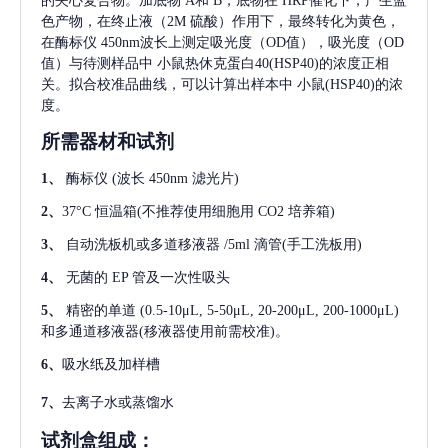
的夹心复合物。加底物 A和 B，底物在 HRP催化下，产生蓝
色产物，在终止液（2M 硫酸）作用下，最终转化为黄色，
在酶标仪 450nm波长上测定吸光度（OD值），吸光度（OD
值）与待测样品中
小鼠热休克蛋白40(HSP40)
的浓度正相
关。拟合校准品曲线，可以计算出样本中
小鼠(HSP40)
的浓
度。
所需器材和试剂
1、
酶标仪
(波长 450nm 滤光片)
2、
37°C 恒温箱(不推荐使用细胞用 CO2 培养箱)
3、
自动洗板机或多道移液器
/5ml 滴管(手工洗板用)
4、
无菌的
EP 管及一次性吸头
5、
精密的单道
(0.5-10μL, 5-50μL, 20-200μL, 200-1000μL)
和多通道移液器(移液器使用前需校准)。
6、
吸水纸及加样槽
7、
去离子水或蒸馏水
试剂盒组成：