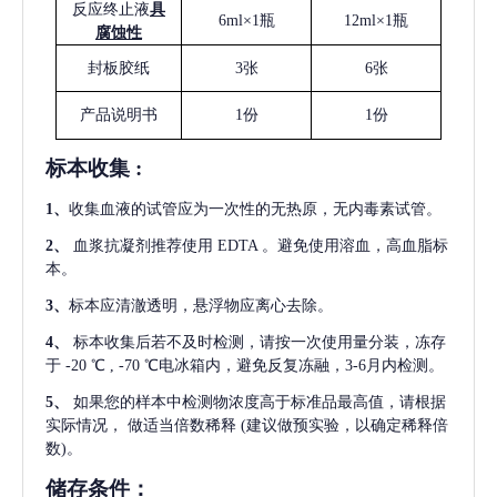
反应终止液
具
6ml×1瓶
12ml×1瓶
腐蚀性
封板胶纸
3张
6张
产品说明书
1份
1份
标本收集
:
1
、
收集血液的试管应为一次性的无热原，无内毒素试管。
2
、
血浆抗凝剂推荐使用
EDTA 。避免使用溶血，高血脂标
本。
3
、
标本应清澈透明，悬浮物应离心去除。
4
、
标本收集后若不及时检测，请按一次使用量分装，冻存
于
-20 ℃ , -70 ℃电冰箱内，避免反复冻融，3-6月内检测。
5
、
如果您的样本中检测物浓度高于标准品最高值，请根据
实际情况，
做适当倍数稀释
(建议做预实验，以确定稀释倍
数)。
储存条件：