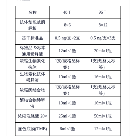
名称
48Ｔ
96Ｔ
抗体预包被酶
8×6
8×12
标板
冻干标准品
0.5 ng/支×2支
0.5 ng/支×3支
标准品
&标本
12ml×1瓶
20ml×1瓶
通用稀释液
浓缩生物素化
1支(规格见标
1支(规格见标
抗体
签）
签）
生物素化抗体
10ml×1瓶
16ml×1瓶
稀释液
1支(规格见标
1支(规格见标
浓缩酶结合物
签）
签）
酶结合物稀释
10ml×1瓶
16ml×1瓶
液
浓缩洗涤液
20×
25ml×1瓶
50ml×1瓶
显色底物
(
TMB
)
6ml×1瓶
12ml×1瓶