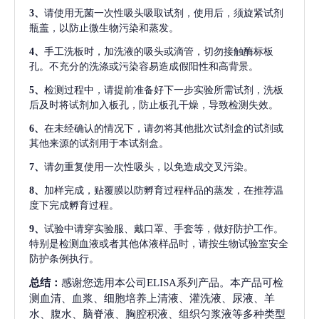
3、
请使用无菌一次性吸头吸取试剂，使用后，须旋紧试剂
瓶盖，以防止微生物污染和蒸发。
4、
手工洗板时，加洗液的吸头或滴管，切勿接触酶标板
孔。不充分的洗涤或污染容易造成假阳性和高背景。
5、
检测过程中，请提前准备好下一步实验所需试剂，洗板
后及时将试剂加入板孔，防止板孔干燥，导致检测失效。
6、
在未经确认的情况下，请勿将其他批次试剂盒的试剂或
其他来源的试剂用于本试剂盒。
7、
请勿重复使用一次性吸头，以免造成交叉污染。
8、
加样完成，贴覆膜以防孵育过程样品的蒸发，在推荐温
度下完成孵育过程。
9、
试验中请穿实验服、戴口罩、手套等，做好防护工作。
特别是检测血液或者其他体液样品时，请按生物试验室安全
防护条例执行。
总结：
感谢您选用本公司ELISA系列产品。本产品可检
测血清、血浆、细胞培养上清液、灌洗液、尿液、羊
水、腹水、脑脊液、胸腔积液、组织匀浆液等多种类型