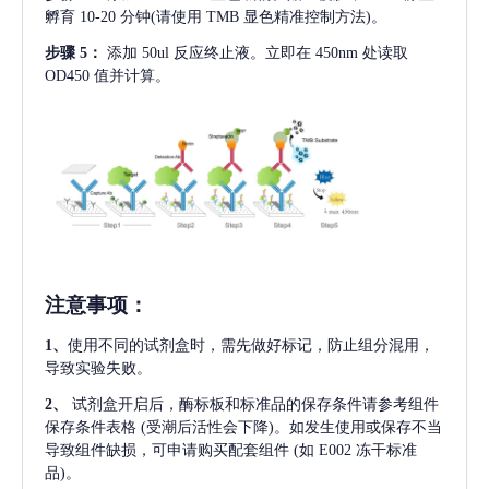
孵育 10-20 分钟(请使用 TMB 显色精准控制方法)。
步骤
5：
添加
50ul 反应终止液。立即在 450nm 处读取
OD450 值并计算。
注意事项
：
1、
使用不同的试剂盒时，需先做好标记，防止组分混用，
导致实验失败。
2、
试剂盒开启后，酶标板和标准品的保存条件请参考组件
保存条件表格
(受潮后活性会下降)。如发生使用或保存不当
导致组件缺损，可申请购买配套组件
(如 E002 冻干标准
品)。