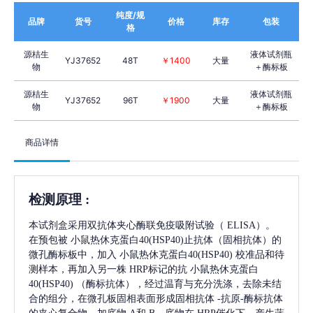
纯度/规
品牌
货号
价格
库存
包装
格
源桔生
液体试剂瓶
YJ37652
48T
￥1400
大量
物
＋酶标板
源桔生
液体试剂瓶
YJ37652
96T
￥1900
大量
物
＋酶标板
商品详情
检测原理
:
本试剂盒采用双抗体夹心酶联免疫吸附试验（
ELISA）。
在预包被
小鼠热休克蛋白40(HSP40)
止抗体（固相抗体）的
微孔酶标板中，加入
小鼠热休克蛋白40(HSP40)
校准品和待
测样本，再加入另一株
HRP标记的抗
小鼠热休克蛋白
40(HSP40)
（酶标抗体），经过温育与充分洗涤，去除未结
合的组分，在微孔板固相表面形成固相抗体
-抗原-酶标抗体