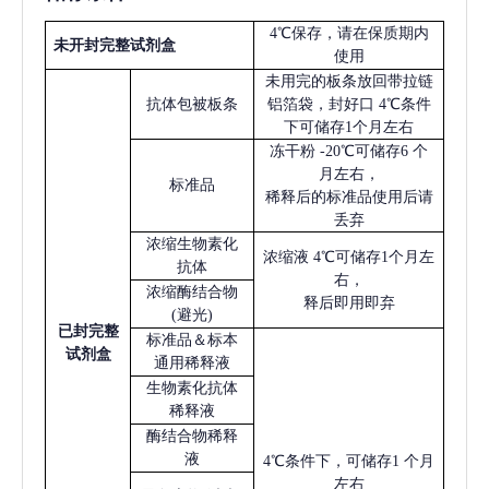
4℃保存，请在保质期内
未开封完整试剂盒
使用
未用完的板条放回带拉链
抗体包被板条
铝箔袋，封好口
4℃条件
下可储存1个月左右
冻干粉
-20℃可储存6 个
月左右，
标准品
稀释后的标准品使用后请
丢弃
浓缩生物素化
浓缩液
4℃可储存1个月左
抗体
右，
浓缩酶结合物
释后即用即弃
(避光)
已
封完整
标准品＆标本
试剂盒
通用稀释液
生物素化抗体
稀释液
酶结合物稀释
液
4℃条件下，可储存1 个月
左右