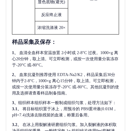
显色底物
(避光)
反应终止液
浓缩洗涤液
20×
样品采集及保存
：
1、
血清全血样本室温放置
2小时或 2-8°C 过夜。1000×g 离
心20分钟，取上清。可立即检测，或按一次使用量分装冻存
于-20°C 或-80°C。
2、
血浆抗凝剂推荐使用
EDTA-Na2/K2，样品采集后30分
钟内于2-8°C，1000×g 离心15分钟，取上清。可立即检测，
或按一次使用量分装冻存于-20°C 或-80°C。其他抗凝剂的使
用及选择请查看样品制备指南。
3、
组织样本组织样本一般制成组织匀浆，处理方法如下：
3.1、
将目标组织置于冰上，用预冷的
PBS缓冲液(0.01M，
pH=7.4)洗涤去除残留的血液，称重后备用。
3.2、
在冰上用裂解液研磨组织匀浆。加入裂解液的体积取
决于组织的重量，一般情况每
1g 组织碎片使用9ml裂解液。