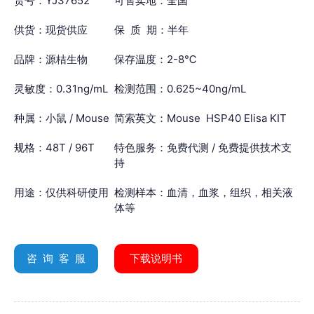
货号：YJ37652
可售卖地：全国
供货：现货供应
保 质 期：半年
品牌：源桔生物
保存温度：2-8℃
灵敏度：0.31ng/mL
检测范围：0.625~40ng/mL
种属：小鼠 / Mouse
简索英文：Mouse HSP40 Elisa KIT
规格：48T / 96T
特色服务：免费代测 / 免费提供技术支
持
用途：仅供科研使用
检测样本：血清，血浆，组织，相关液
体等
咨 询 客 服
下载说明书