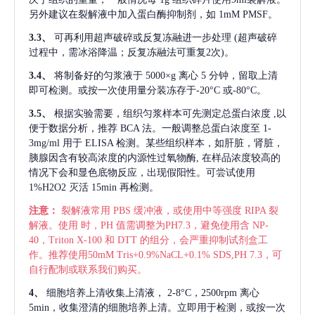
另外建议在裂解液中加入蛋白酶抑制剂，如 1mM PMSF。
3.3、
可再利用超声破碎或反复冻融进一步处理
(超声破碎
过程中，需冰浴降温；反复冻融法可重复2次)。
3.4、
将制备好的匀浆液于
5000×g 离心 5 分钟，留取上清
即可检测。或按一次使用量分装冻存于-20°C 或-80°C。
3.5、
根据实验需要，组织匀浆样本可先测定总蛋白浓度
,以
便于数据分析，推荐 BCA 法。一般调整总蛋白浓度至 1-
3mg/ml 用于 ELISA 检测。某些组织样本，如肝脏，肾脏，
胰腺因含有较高浓度的内源性过氧物酶, 在样品浓度较高的
情况下会和显色底物反应，出现假阳性。可尝试使用
1%H2O2 灭活 15min 再检测。
注意：
裂解液常用
PBS 缓冲液，或使用中等强度 RIPA 裂
解液。使用 时，PH 值需调整为PH7.3，避免使用含 NP-
40，Triton X-100 和 DTT 的组分，会严重抑制试剂盒工
作。推荐使用50mM Tris+0.9%NaCL+0.1% SDS,PH 7.3，可
自行配制或联系我们购买。
4、
细胞培养上清收集上清液，
2-8°C，2500rpm 离心
5min，收集澄清的细胞培养上清。立即用于检测，或按一次