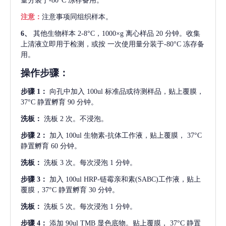
量分装于-80°C 冻存备用。
注意：
注意事项同组织样本。
6、
其他生物样本
2-8°C，1000×g 离心样品 20 分钟。收集
上清液立即用于检测，或按 一次使用量分装于-80°C 冻存备
用。
操作步骤：
步骤
1：
向孔中加入
100ul 标准品或待测样品，贴上覆膜，
37°C 静置孵育 90 分钟。
洗板：
洗板
2 次。不浸泡。
步骤
2：
加入
100ul 生物素-抗体工作液，贴上覆膜， 37°C
静置孵育 60 分钟。
洗板：
洗板
3 次。每次浸泡 1 分钟。
步骤
3：
加入
100ul HRP-链霉亲和素(SABC)工作液，贴上
覆膜，37°C 静置孵育 30 分钟。
洗板：
洗板
5 次。每次浸泡 1 分钟。
步骤
4：
添加
90ul TMB 显色底物。贴上覆膜， 37°C 静置