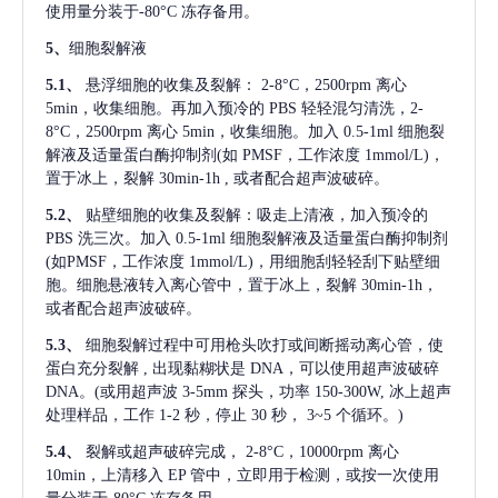
使用量分装于-80°C 冻存备用。
5、
细胞裂解液
5.1、
悬浮细胞的收集及裂解：
2-8°C，2500rpm 离心
5min，收集细胞。再加入预冷的 PBS 轻轻混匀清洗，2-
8°C，2500rpm 离心 5min，收集细胞。加入 0.5-1ml 细胞裂
解液及适量蛋白酶抑制剂(如 PMSF，工作浓度 1mmol/L)，
置于冰上，裂解 30min-1h , 或者配合超声波破碎。
5.2、
贴壁细胞的收集及裂解：吸走上清液，加入预冷的
PBS 洗三次。加入 0.5-1ml 细胞裂解液及适量蛋白酶抑制剂
(如PMSF，工作浓度 1mmol/L)，用细胞刮轻轻刮下贴壁细
胞。细胞悬液转入离心管中，置于冰上，裂解 30min-1h，
或者配合超声波破碎。
5.3、
细胞裂解过程中可用枪头吹打或间断摇动离心管，使
蛋白充分裂解
, 出现黏糊状是 DNA，可以使用超声波破碎
DNA。(或用超声波 3-5mm 探头，功率 150-300W, 冰上超声
处理样品，工作 1-2 秒，停止 30 秒， 3~5 个循环。)
5.4、
裂解或超声破碎完成，
2-8°C，10000rpm 离心
10min，上清移入 EP 管中，立即用于检测，或按一次使用