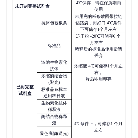
4℃保存，请在保质期内
未开封完整试剂盒
使用
未用完的板条放回带拉链
抗体包被板条
铝箔袋，封好口
4℃条件
下可储存1个月左右
冻干粉
-20℃可储存6 个
月左右，
标准品
稀释后的标准品使用后请
丢弃
浓缩生物素化
浓缩液
4℃可储存1个月左
抗体
右，
浓缩酶结合物
释后即用即弃
(避光)
已
封完整
标准品＆标本
试剂盒
通用稀释液
生物素化抗体
稀释液
酶结合物稀释
液
4℃条件下，可储存1 个月
左右
显色底物
(避光)