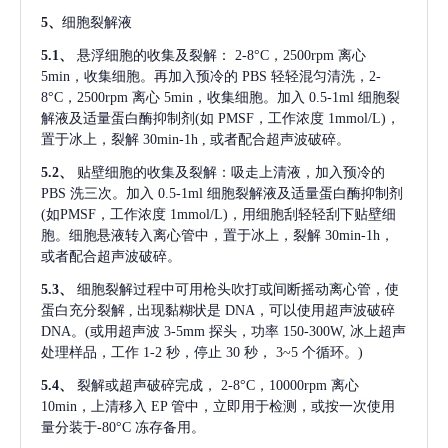
5、
细胞裂解液
5.1、
悬浮细胞的收集及裂解：
2-8°C，2500rpm 离心
5min，收集细胞。再加入预冷的 PBS 轻轻混匀清洗，2-
8°C，2500rpm 离心 5min，收集细胞。加入 0.5-1ml 细胞裂
解液及适量蛋白酶抑制剂(如 PMSF，工作浓度 1mmol/L)，
置于冰上，裂解 30min-1h , 或者配合超声波破碎。
5.2、
贴壁细胞的收集及裂解：吸走上清液，加入预冷的
PBS 洗三次。加入 0.5-1ml 细胞裂解液及适量蛋白酶抑制剂
(如PMSF，工作浓度 1mmol/L)，用细胞刮轻轻刮下贴壁细
胞。细胞悬液转入离心管中，置于冰上，裂解 30min-1h，
或者配合超声波破碎。
5.3、
细胞裂解过程中可用枪头吹打或间断摇动离心管，使
蛋白充分裂解
, 出现黏糊状是 DNA，可以使用超声波破碎
DNA。(或用超声波 3-5mm 探头，功率 150-300W, 冰上超声
处理样品，工作 1-2 秒，停止 30 秒， 3~5 个循环。)
5.4、
裂解或超声破碎完成，
2-8°C，10000rpm 离心
10min，上清移入 EP 管中，立即用于检测，或按一次使用
量分装于-80°C 冻存备用。