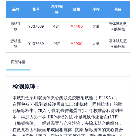
纯度/规
品牌
货号
价格
库存
包装
格
源桔生
液体试剂瓶
YJ37669
48T
￥1400
大量
物
＋酶标板
源桔生
液体试剂瓶
YJ37669
96T
￥1900
大量
物
＋酶标板
商品详情
检测原理
:
本试剂盒采用双抗体夹心酶联免疫吸附试验（
ELISA）。
在预包被
小鼠乳铁传递蛋白(LTF)
止抗体（固相抗体）的微
孔酶标板中，加入
小鼠乳铁传递蛋白(LTF)
校准品和待测样
本，再加入另一株
HRP标记的抗
小鼠乳铁传递蛋白(LTF)
（酶标抗体），经过温育与充分洗涤，去除未结合的组分，
在微孔板固相表面形成固相抗体
-抗原-酶标抗体的夹心复合