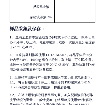
反应终止液
浓缩洗涤液
20×
样品采集及保存
：
1、
血清全血样本室温放置
2小时或 2-8°C 过夜。1000×g 离
心20分钟，取上清。可立即检测，或按一次使用量分装冻存
于-20°C 或-80°C。
2、
血浆抗凝剂推荐使用
EDTA-Na2/K2，样品采集后30分
钟内于2-8°C，1000×g 离心15分钟，取上清。可立即检测，
或按一次使用量分装冻存于-20°C 或-80°C。其他抗凝剂的使
用及选择请查看样品制备指南。
3、
组织样本组织样本一般制成组织匀浆，处理方法如下：
3.1、
将目标组织置于冰上，用预冷的
PBS缓冲液(0.01M，
pH=7.4)洗涤去除残留的血液，称重后备用。
3.2、
在冰上用裂解液研磨组织匀浆。加入裂解液的体积取
决于组织的重量，一般情况每
1g 组织碎片使用9ml裂解液。
另外建议在裂解液中加入蛋白酶抑制剂，如 1mM PMSF。