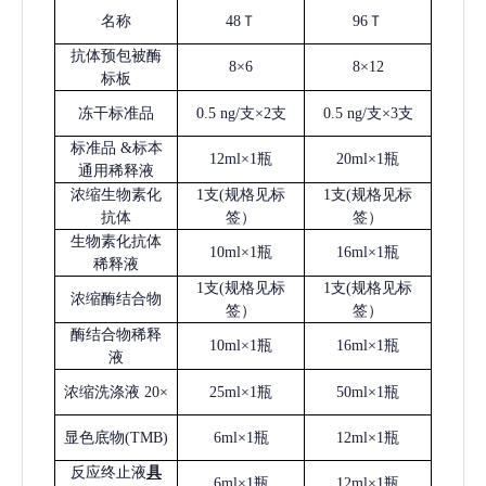
名称
48Ｔ
96Ｔ
抗体预包被酶
8×6
8×12
标板
冻干标准品
0.5 ng/支×2支
0.5 ng/支×3支
标准品
&标本
12ml×1瓶
20ml×1瓶
通用稀释液
浓缩生物素化
1支(规格见标
1支(规格见标
抗体
签）
签）
生物素化抗体
10ml×1瓶
16ml×1瓶
稀释液
1支(规格见标
1支(规格见标
浓缩酶结合物
签）
签）
酶结合物稀释
10ml×1瓶
16ml×1瓶
液
浓缩洗涤液
20×
25ml×1瓶
50ml×1瓶
显色底物
(
TMB
)
6ml×1瓶
12ml×1瓶
反应终止液
具
6ml×1瓶
12ml×1瓶