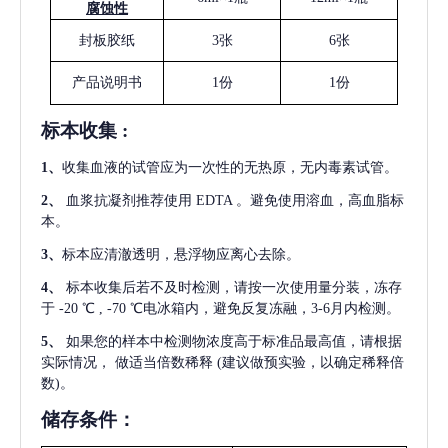
腐蚀性
封板胶纸
3张
6张
产品说明书
1份
1份
标本收集
:
1
、
收集血液的试管应为一次性的无热原，无内毒素试管。
2
、
血浆抗凝剂推荐使用
EDTA 。避免使用溶血，高血脂标
本。
3
、
标本应清澈透明，悬浮物应离心去除。
4
、
标本收集后若不及时检测，请按一次使用量分装，冻存
于
-20 ℃ , -70 ℃电冰箱内，避免反复冻融，3-6月内检测。
5
、
如果您的样本中检测物浓度高于标准品最高值，请根据
实际情况，
做适当倍数稀释
(建议做预实验，以确定稀释倍
数)。
储存条件：