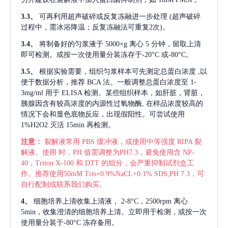
3.3、
可再利用超声破碎或反复冻融进一步处理
(超声破碎
过程中，需冰浴降温；反复冻融法可重复2次)。
3.4、
将制备好的匀浆液于
5000×g 离心 5 分钟，留取上清
即可检测。或按一次使用量分装冻存于-20°C 或-80°C。
3.5、
根据实验需要，组织匀浆样本可先测定总蛋白浓度
,以
便于数据分析，推荐 BCA 法。一般调整总蛋白浓度至 1-
3mg/ml 用于 ELISA 检测。某些组织样本，如肝脏，肾脏，
胰腺因含有较高浓度的内源性过氧物酶, 在样品浓度较高的
情况下会和显色底物反应，出现假阳性。可尝试使用
1%H2O2 灭活 15min 再检测。
注意：
裂解液常用
PBS 缓冲液，或使用中等强度 RIPA 裂
解液。使用 时，PH 值需调整为PH7.3，避免使用含 NP-
40，Triton X-100 和 DTT 的组分，会严重抑制试剂盒工
作。推荐使用50mM Tris+0.9%NaCL+0.1% SDS,PH 7.3，可
自行配制或联系我们购买。
4、
细胞培养上清收集上清液，
2-8°C，2500rpm 离心
5min，收集澄清的细胞培养上清。立即用于检测，或按一次
使用量分装于-80°C 冻存备用。