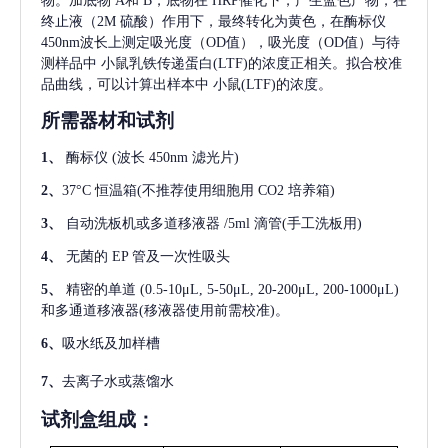
物。加底物 A和 B，底物在 HRP催化下，产生蓝色产物，在
终止液（2M 硫酸）作用下，最终转化为黄色，在酶标仪
450nm波长上测定吸光度（OD值），吸光度（OD值）与待
测样品中
小鼠乳铁传递蛋白(LTF)
的浓度正相关。拟合校准
品曲线，可以计算出样本中
小鼠(LTF)
的浓度。
所需器材和试剂
1、
酶标仪
(波长 450nm 滤光片)
2、
37°C 恒温箱(不推荐使用细胞用 CO2 培养箱)
3、
自动洗板机或多道移液器
/5ml 滴管(手工洗板用)
4、
无菌的
EP 管及一次性吸头
5、
精密的单道
(0.5-10μL, 5-50μL, 20-200μL, 200-1000μL)
和多通道移液器(移液器使用前需校准)。
6、
吸水纸及加样槽
7、
去离子水或蒸馏水
试剂盒组成：