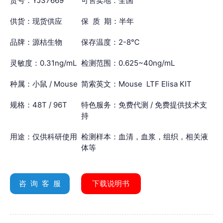
货号：YJ37669
可售卖地：全国
供货：现货供应
保 质 期：半年
品牌：源桔生物
保存温度：2-8℃
灵敏度：0.31ng/mL
检测范围：0.625~40ng/mL
种属：小鼠 / Mouse
简索英文：Mouse LTF Elisa KIT
规格：48T / 96T
特色服务：免费代测 / 免费提供技术支
持
用途：仅供科研使用
检测样本：血清，血浆，组织，相关液
体等
咨 询 客 服
下载说明书