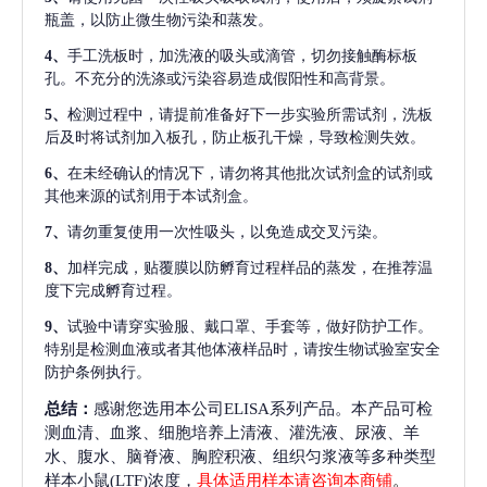
瓶盖，以防止微生物污染和蒸发。
4、
手工洗板时，加洗液的吸头或滴管，切勿接触酶标板
孔。不充分的洗涤或污染容易造成假阳性和高背景。
5、
检测过程中，请提前准备好下一步实验所需试剂，洗板
后及时将试剂加入板孔，防止板孔干燥，导致检测失效。
6、
在未经确认的情况下，请勿将其他批次试剂盒的试剂或
其他来源的试剂用于本试剂盒。
7、
请勿重复使用一次性吸头，以免造成交叉污染。
8、
加样完成，贴覆膜以防孵育过程样品的蒸发，在推荐温
度下完成孵育过程。
9、
试验中请穿实验服、戴口罩、手套等，做好防护工作。
特别是检测血液或者其他体液样品时，请按生物试验室安全
防护条例执行。
总结：
感谢您选用本公司ELISA系列产品。本产品可检
测血清、血浆、细胞培养上清液、灌洗液、尿液、羊
水、腹水、脑脊液、胸腔积液、组织匀浆液等多种类型
样本小鼠(LTF)浓度，
具体适用样本请咨询本商铺
。