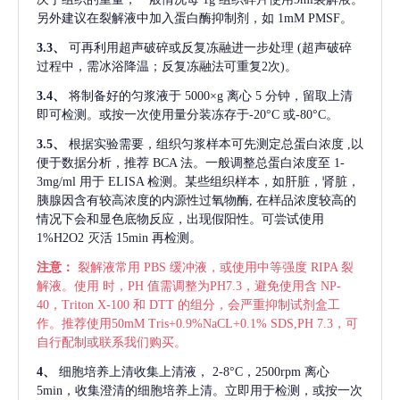
另外建议在裂解液中加入蛋白酶抑制剂，如 1mM PMSF。
3.3、
可再利用超声破碎或反复冻融进一步处理
(超声破碎
过程中，需冰浴降温；反复冻融法可重复2次)。
3.4、
将制备好的匀浆液于
5000×g 离心 5 分钟，留取上清
即可检测。或按一次使用量分装冻存于-20°C 或-80°C。
3.5、
根据实验需要，组织匀浆样本可先测定总蛋白浓度
,以
便于数据分析，推荐 BCA 法。一般调整总蛋白浓度至 1-
3mg/ml 用于 ELISA 检测。某些组织样本，如肝脏，肾脏，
胰腺因含有较高浓度的内源性过氧物酶, 在样品浓度较高的
情况下会和显色底物反应，出现假阳性。可尝试使用
1%H2O2 灭活 15min 再检测。
注意：
裂解液常用
PBS 缓冲液，或使用中等强度 RIPA 裂
解液。使用 时，PH 值需调整为PH7.3，避免使用含 NP-
40，Triton X-100 和 DTT 的组分，会严重抑制试剂盒工
作。推荐使用50mM Tris+0.9%NaCL+0.1% SDS,PH 7.3，可
自行配制或联系我们购买。
4、
细胞培养上清收集上清液，
2-8°C，2500rpm 离心
5min，收集澄清的细胞培养上清。立即用于检测，或按一次