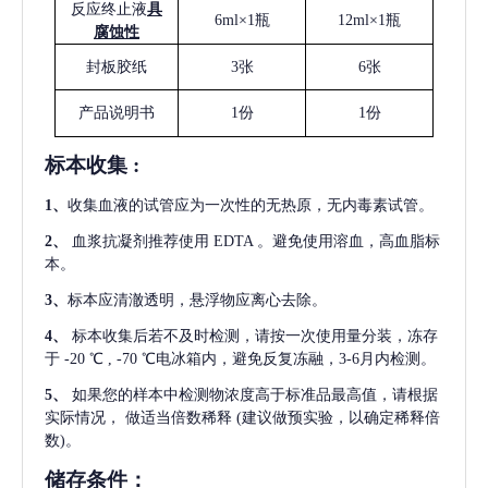
反应终止液
具
6ml×1瓶
12ml×1瓶
腐蚀性
封板胶纸
3张
6张
产品说明书
1份
1份
标本收集
:
1
、
收集血液的试管应为一次性的无热原，无内毒素试管。
2
、
血浆抗凝剂推荐使用
EDTA 。避免使用溶血，高血脂标
本。
3
、
标本应清澈透明，悬浮物应离心去除。
4
、
标本收集后若不及时检测，请按一次使用量分装，冻存
于
-20 ℃ , -70 ℃电冰箱内，避免反复冻融，3-6月内检测。
5
、
如果您的样本中检测物浓度高于标准品最高值，请根据
实际情况，
做适当倍数稀释
(建议做预实验，以确定稀释倍
数)。
储存条件：