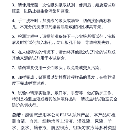
3、
请使用无菌一次性吸头吸取试剂，使用后，须旋紧试剂
瓶盖，以防止微生物污染和蒸发。
4、
手工洗板时，加洗液的吸头或滴管，切勿接触酶标板
孔。不充分的洗涤或污染容易造成假阳性和高背景。
5、
检测过程中，请提前准备好下一步实验所需试剂，洗板
后及时将试剂加入板孔，防止板孔干燥，导致检测失效。
6、
在未经确认的情况下，请勿将其他批次试剂盒的试剂或
其他来源的试剂用于本试剂盒。
7、
请勿重复使用一次性吸头，以免造成交叉污染。
8、
加样完成，贴覆膜以防孵育过程样品的蒸发，在推荐温
度下完成孵育过程。
9、
试验中请穿实验服、戴口罩、手套等，做好防护工作。
特别是检测血液或者其他体液样品时，请按生物试验室安全
防护条例执行。
总结：
感谢您选用本公司ELISA系列产品。本产品可检
测血清、血浆、细胞培养上清液、灌洗液、尿液、羊
水、腹水、脑脊液、胸腔积液、组织匀浆液等多种类型