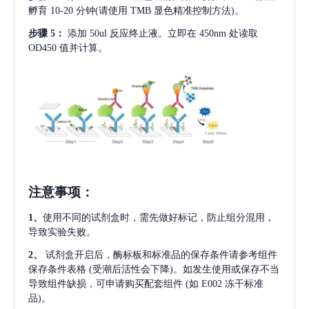
孵育 10-20 分钟(请使用 TMB 显色精准控制方法)。
步骤
5：
添加
50ul 反应终止液。立即在 450nm 处读取
OD450 值并计算。
注意事项
：
1、
使用不同的试剂盒时，需先做好标记，防止组分混用，
导致实验失败。
2、
试剂盒开启后，酶标板和标准品的保存条件请参考组件
保存条件表格
(受潮后活性会下降)。如发生使用或保存不当
导致组件缺损，可申请购买配套组件
(如 E002 冻干标准
品)。