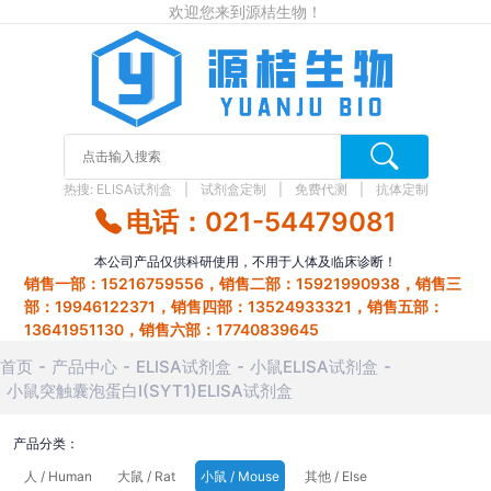
欢迎您来到源桔生物！
热搜:
ELISA试剂盒
试剂盒定制
免费代测
抗体定制
电话：021-54479081
本公司产品仅供科研使用，不用于人体及临床诊断！
销售一部：15216759556，销售二部：15921990938，销售三
部：19946122371，销售四部：13524933321，销售五部：
13641951130，销售六部：17740839645
首页
产品中心
ELISA试剂盒
小鼠ELISA试剂盒
小鼠突触囊泡蛋白Ⅰ(SYT1)ELISA试剂盒
产品分类：
人 / Human
大鼠 / Rat
小鼠 / Mouse
其他 / Else