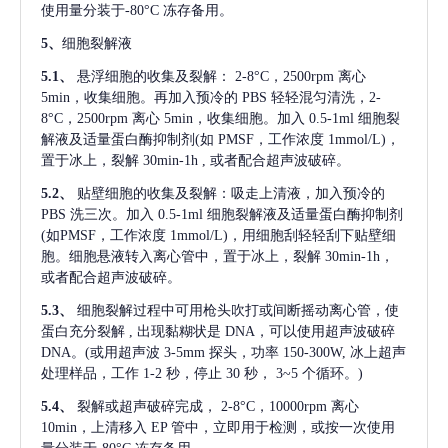
使用量分装于-80°C 冻存备用。
5、
细胞裂解液
5.1、
悬浮细胞的收集及裂解：
2-8°C，2500rpm 离心
5min，收集细胞。再加入预冷的 PBS 轻轻混匀清洗，2-
8°C，2500rpm 离心 5min，收集细胞。加入 0.5-1ml 细胞裂
解液及适量蛋白酶抑制剂(如 PMSF，工作浓度 1mmol/L)，
置于冰上，裂解 30min-1h , 或者配合超声波破碎。
5.2、
贴壁细胞的收集及裂解：吸走上清液，加入预冷的
PBS 洗三次。加入 0.5-1ml 细胞裂解液及适量蛋白酶抑制剂
(如PMSF，工作浓度 1mmol/L)，用细胞刮轻轻刮下贴壁细
胞。细胞悬液转入离心管中，置于冰上，裂解 30min-1h，
或者配合超声波破碎。
5.3、
细胞裂解过程中可用枪头吹打或间断摇动离心管，使
蛋白充分裂解
, 出现黏糊状是 DNA，可以使用超声波破碎
DNA。(或用超声波 3-5mm 探头，功率 150-300W, 冰上超声
处理样品，工作 1-2 秒，停止 30 秒， 3~5 个循环。)
5.4、
裂解或超声破碎完成，
2-8°C，10000rpm 离心
10min，上清移入 EP 管中，立即用于检测，或按一次使用