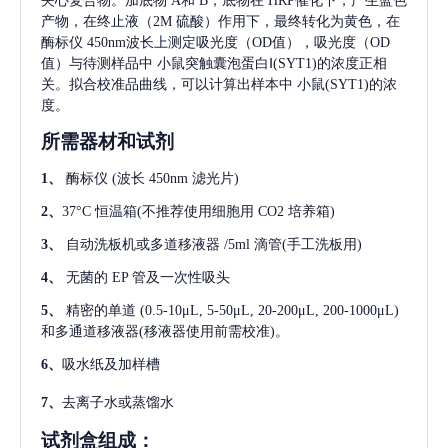
夹心复合物。加底物 A和 B，底物在 HRP催化下，产生蓝色
产物，在终止液（2M 硫酸）作用下，最终转化为黄色，在
酶标仪 450nm波长上测定吸光度（OD值），吸光度（OD
值）与待测样品中
小鼠突触囊泡蛋白Ⅰ(SYT1)
的浓度正相
关。拟合校准品曲线，可以计算出样本中
小鼠(SYT1)
的浓
度。
所需器材和试剂
1、
酶标仪
(波长 450nm 滤光片)
2、
37°C 恒温箱(不推荐使用细胞用 CO2 培养箱)
3、
自动洗板机或多道移液器
/5ml 滴管(手工洗板用)
4、
无菌的
EP 管及一次性吸头
5、
精密的单道
(0.5-10μL, 5-50μL, 20-200μL, 200-1000μL)
和多通道移液器(移液器使用前需校准)。
6、
吸水纸及加样槽
7、
去离子水或蒸馏水
试剂盒组成：