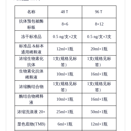
名称
48Ｔ
96Ｔ
抗体预包被酶
8×6
8×12
标板
冻干标准品
0.5 ng/支×2支
0.5 ng/支×3支
标准品
&标本
12ml×1瓶
20ml×1瓶
通用稀释液
浓缩生物素化
1支(规格见标
1支(规格见标
抗体
签）
签）
生物素化抗体
10ml×1瓶
16ml×1瓶
稀释液
1支(规格见标
1支(规格见标
浓缩酶结合物
签）
签）
酶结合物稀释
10ml×1瓶
16ml×1瓶
液
浓缩洗涤液
20×
25ml×1瓶
50ml×1瓶
显色底物
(
TMB
)
6ml×1瓶
12ml×1瓶