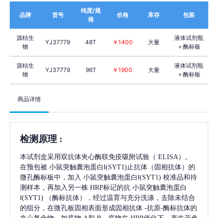
纯度/规
品牌
货号
价格
库存
包装
格
源桔生
液体试剂瓶
YJ37779
48T
￥1400
大量
物
＋酶标板
源桔生
液体试剂瓶
YJ37779
96T
￥1900
大量
物
＋酶标板
商品详情
检测原理
:
本试剂盒采用双抗体夹心酶联免疫吸附试验（
ELISA）。
在预包被
小鼠突触囊泡蛋白Ⅰ(SYT1)
止抗体（固相抗体）的
微孔酶标板中，加入
小鼠突触囊泡蛋白Ⅰ(SYT1)
校准品和待
测样本，再加入另一株
HRP标记的抗
小鼠突触囊泡蛋白
Ⅰ(SYT1)
（酶标抗体），经过温育与充分洗涤，去除未结合
的组分，在微孔板固相表面形成固相抗体
-抗原-酶标抗体的