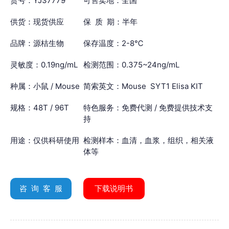
货号：YJ37779
可售卖地：全国
供货：现货供应
保 质 期：半年
品牌：源桔生物
保存温度：2-8℃
灵敏度：0.19ng/mL
检测范围：0.375~24ng/mL
种属：小鼠 / Mouse
简索英文：Mouse SYT1 Elisa KIT
规格：48T / 96T
特色服务：免费代测 / 免费提供技术支
持
用途：仅供科研使用
检测样本：血清，血浆，组织，相关液
体等
咨 询 客 服
下载说明书