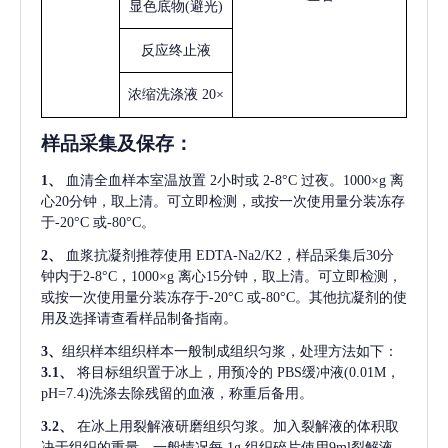
显色底物
(避光)
反应终止液
浓缩洗涤液
20×
样品采集及保存
：
1、
血清全血样本室温放置
2小时或 2-8°C 过夜。1000×g 离
心20分钟，取上清。可立即检测，或按一次使用量分装冻存
于-20°C 或-80°C。
2、
血浆抗凝剂推荐使用
EDTA-Na2/K2，样品采集后30分
钟内于2-8°C，1000×g 离心15分钟，取上清。可立即检测，
或按一次使用量分装冻存于-20°C 或-80°C。其他抗凝剂的使
用及选择请查看样品制备指南。
3、
组织样本组织样本一般制成组织匀浆，处理方法如下：
3.1、
将目标组织置于冰上，用预冷的
PBS缓冲液(0.01M，
pH=7.4)洗涤去除残留的血液，称重后备用。
3.2、
在冰上用裂解液研磨组织匀浆。加入裂解液的体积取
决于组织的重量，一般情况每
1g 组织碎片使用9ml裂解液。