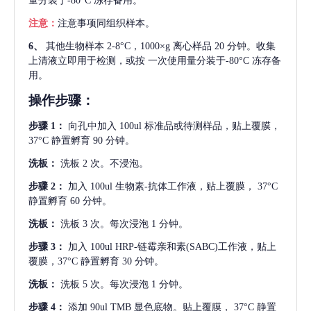
量分装于-80°C 冻存备用。
注意：
注意事项同组织样本。
6、
其他生物样本
2-8°C，1000×g 离心样品 20 分钟。收集
上清液立即用于检测，或按 一次使用量分装于-80°C 冻存备
用。
操作步骤：
步骤
1：
向孔中加入
100ul 标准品或待测样品，贴上覆膜，
37°C 静置孵育 90 分钟。
洗板：
洗板
2 次。不浸泡。
步骤
2：
加入
100ul 生物素-抗体工作液，贴上覆膜， 37°C
静置孵育 60 分钟。
洗板：
洗板
3 次。每次浸泡 1 分钟。
步骤
3：
加入
100ul HRP-链霉亲和素(SABC)工作液，贴上
覆膜，37°C 静置孵育 30 分钟。
洗板：
洗板
5 次。每次浸泡 1 分钟。
步骤
4：
添加
90ul TMB 显色底物。贴上覆膜， 37°C 静置