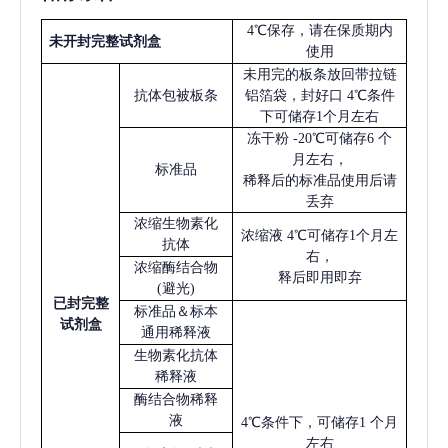
4℃保存，请在保质期内
未开封完整试剂盒
使用
未用完的板条放回带拉链
抗体包被板条
铝箔袋，封好口
4℃条件
下可储存1个月左右
冻干粉
-20℃可储存6 个
月左右，
标准品
稀释后的标准品使用后请
丢弃
浓缩生物素化
浓缩液
4℃可储存1个月左
抗体
右，
浓缩酶结合物
释后即用即弃
(避光)
已
封完整
标准品＆标本
试剂盒
通用稀释液
生物素化抗体
稀释液
酶结合物稀释
液
4℃条件下，可储存1 个月
左右