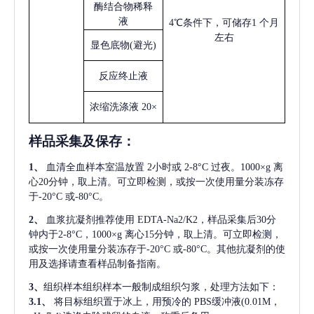
酶结合物稀释
液
4℃条件下，可储存1 个月
左右
显色底物
(避光)
反应终止液
浓缩洗涤液
20×
样品采集及保存
：
1、
血清全血样本室温放置
2小时或 2-8°C 过夜。1000×g 离
心20分钟，取上清。可立即检测，或按一次使用量分装冻存
于-20°C 或-80°C。
2、
血浆抗凝剂推荐使用
EDTA-Na2/K2，样品采集后30分
钟内于2-8°C，1000×g 离心15分钟，取上清。可立即检测，
或按一次使用量分装冻存于-20°C 或-80°C。其他抗凝剂的使
用及选择请查看样品制备指南。
3、
组织样本组织样本一般制成组织匀浆，处理方法如下：
3.1、
将目标组织置于冰上，用预冷的
PBS缓冲液(0.01M，