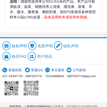
总结：
感谢您选用本公司ELISA系列产品。本产品可检
测血清、血浆、细胞培养上清液、灌洗液、尿液、羊
水、腹水、脑脊液、胸腔积液、组织匀浆液等多种类型
样本小鼠(CPR)浓度，
具体适用样本请咨询本商铺
。
版权声明
免责声明
隐私声明
购买FAQ
用户协议
客服热线
客服QQ
售后服务
公司邮箱
021-54461730
2881505714
13524666836
2881505714@qq.com
版权所有：上海源桔生物科技中心 |
备案号：沪ICP备2024098206号