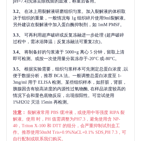
pH=7.4)洗涤去除残留的血液，称重后备用。
3.2、
在冰上用裂解液研磨组织匀浆。加入裂解液的体积取
决于组织的重量，一般情况每
1g 组织碎片使用9ml裂解液。
另外建议在裂解液中加入蛋白酶抑制剂，如 1mM PMSF。
3.3、
可再利用超声破碎或反复冻融进一步处理
(超声破碎
过程中，需冰浴降温；反复冻融法可重复2次)。
3.4、
将制备好的匀浆液于
5000×g 离心 5 分钟，留取上清
即可检测。或按一次使用量分装冻存于-20°C 或-80°C。
3.5、
根据实验需要，组织匀浆样本可先测定总蛋白浓度
,以
便于数据分析，推荐 BCA 法。一般调整总蛋白浓度至 1-
3mg/ml 用于 ELISA 检测。某些组织样本，如肝脏，肾脏，
胰腺因含有较高浓度的内源性过氧物酶, 在样品浓度较高的
情况下会和显色底物反应，出现假阳性。可尝试使用
1%H2O2 灭活 15min 再检测。
注意：
裂解液常用
PBS 缓冲液，或使用中等强度 RIPA 裂
解液。使用 时，PH 值需调整为PH7.3，避免使用含 NP-
40，Triton X-100 和 DTT 的组分，会严重抑制试剂盒工
作。推荐使用50mM Tris+0.9%NaCL+0.1% SDS,PH 7.3，可
自行配制或联系我们购买。