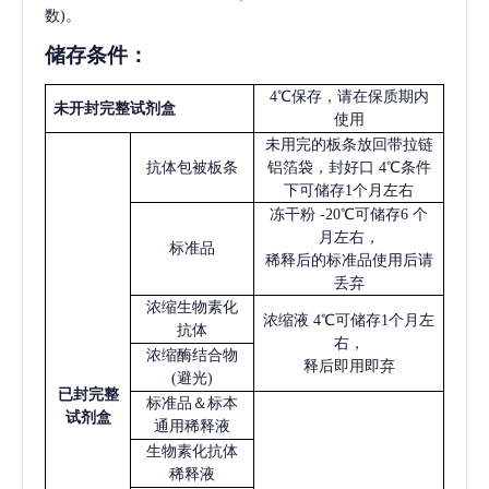
数)。
储存条件：
4℃保存，请在保质期内
未开封完整试剂盒
使用
未用完的板条放回带拉链
抗体包被板条
铝箔袋，封好口
4℃条件
下可储存1个月左右
冻干粉
-20℃可储存6 个
月左右，
标准品
稀释后的标准品使用后请
丢弃
浓缩生物素化
浓缩液
4℃可储存1个月左
抗体
右，
浓缩酶结合物
释后即用即弃
(避光)
已
封完整
标准品＆标本
试剂盒
通用稀释液
生物素化抗体
稀释液