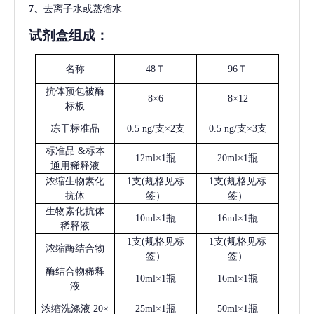
7、
去离子水或蒸馏水
试剂盒组成：
名称
48Ｔ
96Ｔ
抗体预包被酶
8×6
8×12
标板
冻干标准品
0.5 ng/支×2支
0.5 ng/支×3支
标准品
&标本
12ml×1瓶
20ml×1瓶
通用稀释液
浓缩生物素化
1支(规格见标
1支(规格见标
抗体
签）
签）
生物素化抗体
10ml×1瓶
16ml×1瓶
稀释液
1支(规格见标
1支(规格见标
浓缩酶结合物
签）
签）
酶结合物稀释
10ml×1瓶
16ml×1瓶
液
浓缩洗涤液
20×
25ml×1瓶
50ml×1瓶