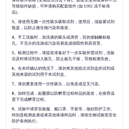
保存条件表格
(受潮后活性会下降)。如发生使用或保存不当
导致组件缺损，可申请购买配套组件
(如 E002 冻干标准
品)。
3、
请使用无菌一次性吸头吸取试剂，使用后，须旋紧试剂
瓶盖，以防止微生物污染和蒸发。
4、
手工洗板时，加洗液的吸头或滴管，切勿接触酶标板
孔。不充分的洗涤或污染容易造成假阳性和高背景。
5、
检测过程中，请提前准备好下一步实验所需试剂，洗板
后及时将试剂加入板孔，防止板孔干燥，导致检测失效。
6、
在未经确认的情况下，请勿将其他批次试剂盒的试剂或
其他来源的试剂用于本试剂盒。
7、
请勿重复使用一次性吸头，以免造成交叉污染。
8、
加样完成，贴覆膜以防孵育过程样品的蒸发，在推荐温
度下完成孵育过程。
9、
试验中请穿实验服、戴口罩、手套等，做好防护工作。
特别是检测血液或者其他体液样品时，请按生物试验室安全
防护条例执行。