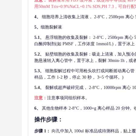
注意：
裂解液常用
PBS 缓冲液，或使用中等强度 RIPA
用50mM Tris+0.9%NaCL+0.1% SDS,PH 7.3
4、
细胞培养上清收集上清液，
2-8°C，2500rp
5、
细胞裂解液
5.1、
悬浮细胞的收集及裂解：
2-8°C，2500rpm 
白酶抑制剂(如 PMSF，工作浓度 1mmol/L)，置于冰上，
5.2、
贴壁细胞的收集及裂解：吸走上清液，加入预冷
胞悬液转入离心管中，置于冰上，裂解 30min-1h，
5.3、
细胞裂解过程中可用枪头吹打或间断摇动离心管
样品，工作 1-2 秒，停止 30 秒， 3~5 个循环。)
5.4、
裂解或超声破碎完成，
2-8°C，10000rpm
注意：
注意事项同组织样本。
6、
其他生物样本
2-8°C，1000×g 离心样品 20
操作步骤：
步骤
1：
向孔中加入
100ul 标准品或待测样品，贴上覆膜