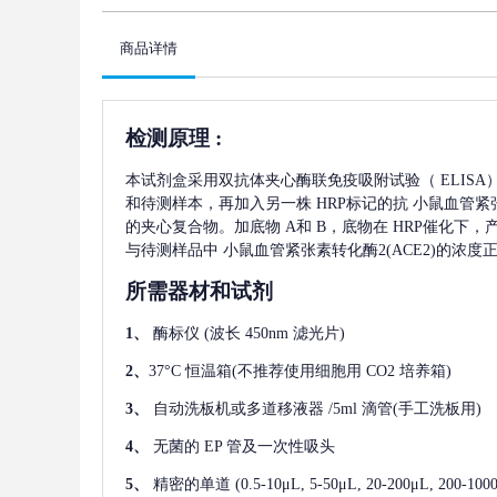
商品详情
检测原理
:
本试剂盒采用双抗体夹心酶联免疫吸附试验（
ELIS
和待测样本，再加入另一株
HRP标记的抗
小鼠血管紧张
的夹心复合物。加底物 A和 B，底物在 HRP催化下
与待测样品中
小鼠血管紧张素转化酶2(ACE2)
的浓度
所需器材和试剂
1、
酶标仪
(波长 450nm 滤光片)
2、
37°C 恒温箱(不推荐使用细胞用 CO2 培养箱)
3、
自动洗板机或多道移液器
/5ml 滴管(手工洗板用)
4、
无菌的
EP 管及一次性吸头
5、
精密的单道
(0.5-10μL, 5-50μL, 20-200μL