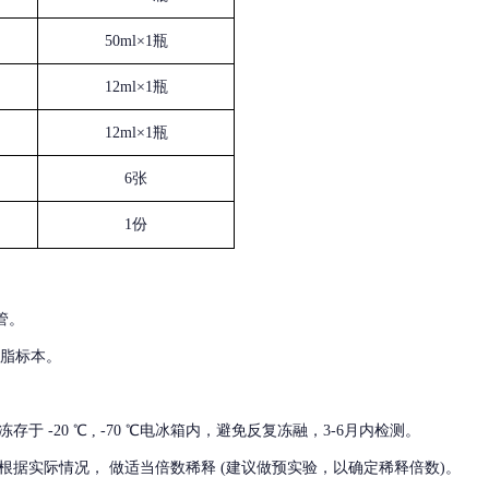
50ml×1瓶
12ml×1瓶
12ml×1瓶
6张
1份
管。
血脂标本。
冻存于
-20 ℃ , -70 ℃电冰箱内，避免反复冻融，3-6月内检测。
根据实际情况，
做适当倍数稀释
(建议做预实验，以确定稀释倍数)。