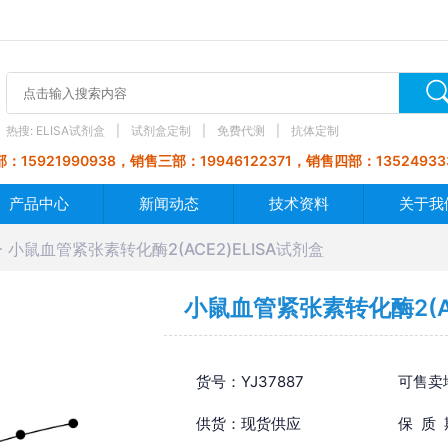
热搜:
ELISA试剂盒
试剂盒定制
免费代测
抗体定制
：15921990938，销售三部：19946122371，销售四部：13524933
产品中心
新闻动态
技术资料
关于我
小鼠血管紧张素转化酶2(ACE2)ELISA试剂盒
小鼠血管紧张素转化酶2(AC
货号：YJ37887
可售卖
供货：现货供应
保 质