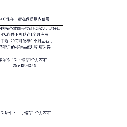
4℃保存，请在保质期内使用
完的板条放回带拉链铝箔袋，封好口
4℃条件下可储存1个月左右
冻干粉
-20℃可储存6 个月左右，
稀释后的标准品使用后请丢弃
浓缩液
4℃可储存1个月左右，
释后即用即弃
4℃条件下，可储存1 个月左右