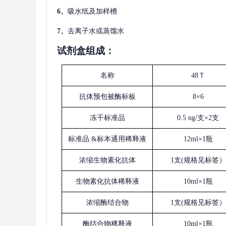
6、
吸水纸及加样槽
7、
去离子水或蒸馏水
试剂盒组成：
名称
48Ｔ
抗体预包被酶标板
8×6
冻干标准品
0.5 ng/支×2支
标准品
&标本通用稀释液
12ml×1瓶
浓缩生物素化抗体
1支(规格见标签）
生物素化抗体稀释液
10ml×1瓶
浓缩酶结合物
1支(规格见标签）
酶结合物稀释液
10ml×1瓶