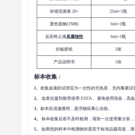
浓缩洗涤液
20×
25ml×1瓶
显色底物
(
TMB
)
6ml×1瓶
反应终止液
具腐蚀性
6ml×1瓶
封板胶纸
3张
产品说明书
1份
标本收集
:
1
、
收集血液的试管应为一次性的无热原，无内毒素试
2
、
血浆抗凝剂推荐使用
EDTA 。避免使用溶血，高
3
、
标本应清澈透明，悬浮物应离心去除。
4
、
标本收集后若不及时检测，请按一次使用量分装，
5
、
如果您的样本中检测物浓度高于标准品最高值，请