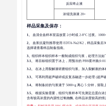
反应终止液
浓缩洗涤液
20×
样品采集及保存
：
1、
血清全血样本室温放置
2小时或 2-8°C 过夜。1
2、
血浆抗凝剂推荐使用
EDTA-Na2/K2，样品采集
选择请查看样品制备指南。
3、
组织样本组织样本一般制成组织匀浆，处理方法如
3.1、
将目标组织置于冰上，用预冷的
PBS缓冲液(0.
3.2、
在冰上用裂解液研磨组织匀浆。加入裂解液的体
3.3、
可再利用超声破碎或反复冻融进一步处理
(超声
3.4、
将制备好的匀浆液于
5000×g 离心 5 分钟，
3.5、
根据实验需要，组织匀浆样本可先测定总蛋白浓
含有较高浓度的内源性过氧物酶, 在样品浓度较高的情况下