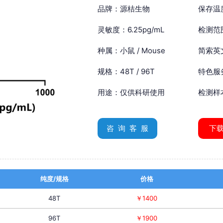
品牌：源桔生物
保存温
灵敏度：6.25pg/mL
检测范围
种属：小鼠 / Mouse
简索英文：
规格：48T / 96T
特色服
用途：仅供科研使用
检测样
咨 询 客 服
下
纯度/规格
价格
48T
￥1400
96T
￥1900