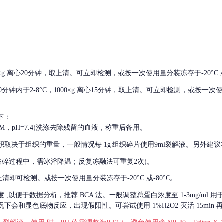
000×g 离心20分钟，取上清。可立即检测，或按一次使用量分装冻存于-20°C 或
后30分钟内于2-8°C，1000×g 离心15分钟，取上清。可立即检测，或按一次
下：
01M，pH=7.4)洗涤去除残留的血液，称重后备用。
积取决于组织的重量，一般情况每
1g 组织碎片使用9ml裂解液。另外建议
破碎过程中，需冰浴降温；反复冻融法可重复2次)。
留取上清即可检测。或按一次使用量分装冻存于-20°C 或-80°C。
度
,以便于数据分析，推荐 BCA 法。一般调整总蛋白浓度至 1-3mg/ml
会和显色底物反应，出现假阳性。可尝试使用 1%H2O2 灭活 15min 