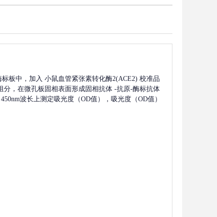
酶标板中，加入
小鼠血管紧张素转化酶2(ACE2)
校准品
组分，在微孔板固相表面形成固相抗体
-抗原-酶标抗体
450nm波长上测定吸光度（OD值），吸光度（OD值）