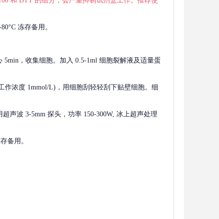
 X-100 和 DTT 的组分，会严重抑制试剂盒工作。推荐使
80°C 冻存备用。
离心 5min，收集细胞。加入 0.5-1ml 细胞裂解液及适量蛋
F，工作浓度 1mmol/L)，用细胞刮轻轻刮下贴壁细胞。细
波 3-5mm 探头，功率 150-300W, 冰上超声处理
 冻存备用。