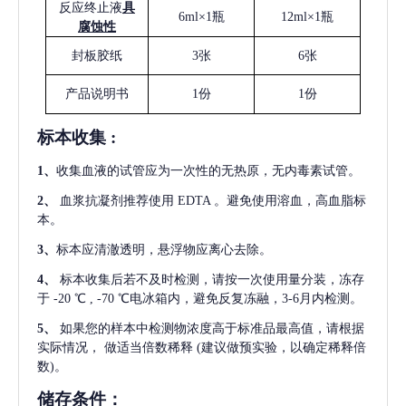
反应终止液
具
6ml×1瓶
12ml×1瓶
腐蚀性
封板胶纸
3张
6张
产品说明书
1份
1份
标本收集
:
1
、
收集血液的试管应为一次性的无热原，无内毒素试管。
2
、
血浆抗凝剂推荐使用
EDTA 。避免使用溶血，高血脂标
本。
3
、
标本应清澈透明，悬浮物应离心去除。
4
、
标本收集后若不及时检测，请按一次使用量分装，冻存
于
-20 ℃ , -70 ℃电冰箱内，避免反复冻融，3-6月内检测。
5
、
如果您的样本中检测物浓度高于标准品最高值，请根据
实际情况，
做适当倍数稀释
(建议做预实验，以确定稀释倍
数)。
储存条件：