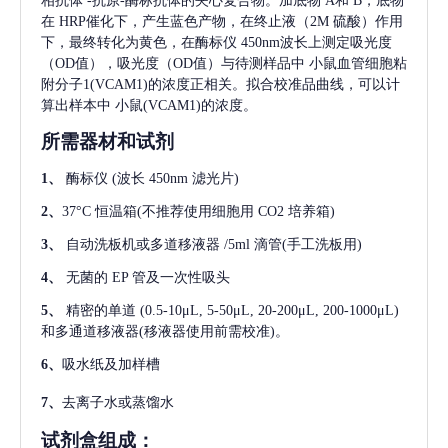
相抗体
-抗原-酶标抗体的夹心复合物。加底物 A和 B，底物
在 HRP催化下，产生蓝色产物，在终止液（2M 硫酸）作用
下，最终转化为黄色，在酶标仪 450nm波长上测定吸光度
（OD值），吸光度（OD值）与待测样品中
小鼠血管细胞粘
附分子1(VCAM1)
的浓度正相关。拟合校准品曲线，可以计
算出样本中
小鼠(VCAM1)
的浓度。
所需器材和试剂
1、
酶标仪
(波长 450nm 滤光片)
2、
37°C 恒温箱(不推荐使用细胞用 CO2 培养箱)
3、
自动洗板机或多道移液器
/5ml 滴管(手工洗板用)
4、
无菌的
EP 管及一次性吸头
5、
精密的单道
(0.5-10μL, 5-50μL, 20-200μL, 200-1000μL)
和多通道移液器(移液器使用前需校准)。
6、
吸水纸及加样槽
7、
去离子水或蒸馏水
试剂盒组成：