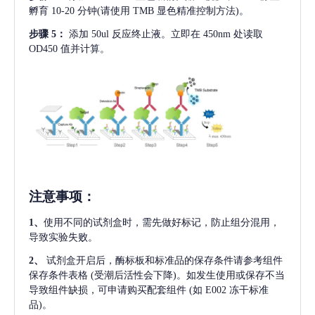
孵育 10-20 分钟(请使用 TMB 显色精准控制方法)。
步骤
5：
添加
50ul 反应终止液。立即在 450nm 处读取
OD450 值并计算。
注意事项
：
1、
使用不同的试剂盒时，需先做好标记，防止组分混用，
导致实验失败。
2、
试剂盒开启后，酶标板和标准品的保存条件请参考组件
保存条件表格
(受潮后活性会下降)。如发生使用或保存不当
导致组件缺损，可申请购买配套组件
(如 E002 冻干标准
品)。