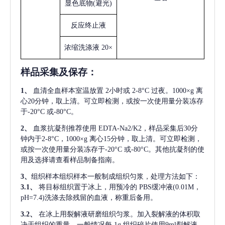
显色底物
(避光)
反应终止液
浓缩洗涤液
20×
样品采集及保存
：
1、
血清全血样本室温放置
2小时或 2-8°C 过夜。1000×g 离
心20分钟，取上清。可立即检测，或按一次使用量分装冻存
于-20°C 或-80°C。
2、
血浆抗凝剂推荐使用
EDTA-Na2/K2，样品采集后30分
钟内于2-8°C，1000×g 离心15分钟，取上清。可立即检测，
或按一次使用量分装冻存于-20°C 或-80°C。其他抗凝剂的使
用及选择请查看样品制备指南。
3、
组织样本组织样本一般制成组织匀浆，处理方法如下：
3.1、
将目标组织置于冰上，用预冷的
PBS缓冲液(0.01M，
pH=7.4)洗涤去除残留的血液，称重后备用。
3.2、
在冰上用裂解液研磨组织匀浆。加入裂解液的体积取
决于组织的重量，一般情况每
1g 组织碎片使用9ml裂解液。