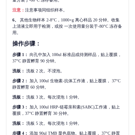
量分装于-80°C 冻存备用。
注意：
注意事项同组织样本。
6、
其他生物样本
2-8°C，1000×g 离心样品 20 分钟。收集
上清液立即用于检测，或按 一次使用量分装于-80°C 冻存备
用。
操作步骤：
步骤
1：
向孔中加入
100ul 标准品或待测样品，贴上覆膜，
37°C 静置孵育 90 分钟。
洗板：
洗板
2 次。不浸泡。
步骤
2：
加入
100ul 生物素-抗体工作液，贴上覆膜， 37°C
静置孵育 60 分钟。
洗板：
洗板
3 次。每次浸泡 1 分钟。
步骤
3：
加入
100ul HRP-链霉亲和素(SABC)工作液，贴上
覆膜，37°C 静置孵育 30 分钟。
洗板：
洗板
5 次。每次浸泡 1 分钟。
步骤
4：
添加
90ul TMB 显色底物。贴上覆膜， 37°C 静置