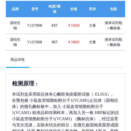
纯度/规
品牌
货号
价格
库存
包装
格
源桔生
液体试剂瓶
YJ37898
48T
￥1400
大量
物
＋酶标板
源桔生
液体试剂瓶
YJ37898
96T
￥1900
大量
物
＋酶标板
商品详情
检测原理
:
本试剂盒采用双抗体夹心酶联免疫吸附试验（
ELISA）。
在预包被
小鼠血管细胞粘附分子1(VCAM1)
止抗体（固相抗
体）的微孔酶标板中，加入
小鼠血管细胞粘附分子
1(VCAM1)
校准品和待测样本，再加入另一株
HRP标记的抗
小鼠血管细胞粘附分子1(VCAM1)
（酶标抗体），经过温育
与充分洗涤，去除未结合的组分，在微孔板固相表面形成固