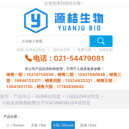
欢迎您来到源桔生物！
热搜:
ELISA试剂盒
试剂盒定制
免费代测
抗体定制
电话：021-54479081
本公司产品仅供科研使用，不用于人体及临床诊断！
销售一部：15216759556，销售二部：15921990938，销售三
部：19946122371，销售四部：13524933321，销售五部：
13641951130，销售六部：17740839645
首页
产品中心
ELISA试剂盒
小鼠ELISA试剂盒
小鼠血管细胞粘附分子1(VCAM1)ELISA试剂盒
产品分类：
人 / Human
大鼠 / Rat
小鼠 / Mouse
其他 / Else