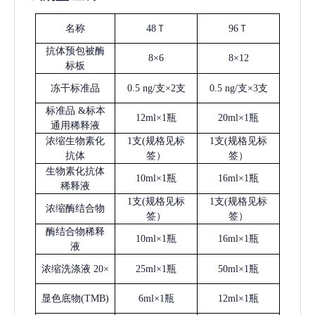
名称
48Ｔ
96Ｔ
抗体预包被酶
8×6
8×12
标板
冻干标准品
0.5 ng/支×2支
0.5 ng/支×3支
标准品
&标本
12ml×1瓶
20ml×1瓶
通用稀释液
浓缩生物素化
1支(规格见标
1支(规格见标
抗体
签）
签）
生物素化抗体
10ml×1瓶
16ml×1瓶
稀释液
1支(规格见标
1支(规格见标
浓缩酶结合物
签）
签）
酶结合物稀释
10ml×1瓶
16ml×1瓶
液
浓缩洗涤液
20×
25ml×1瓶
50ml×1瓶
显色底物
(
TMB
)
6ml×1瓶
12ml×1瓶