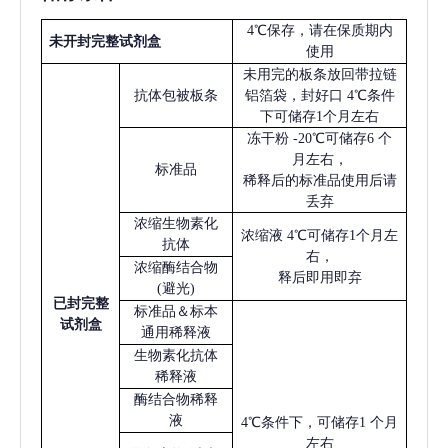
4℃保存，请在保质期内
未开封完整试剂盒
使用
未用完的板条放回带拉链
抗体包被板条
铝箔袋，封好口
4℃条件
下可储存1个月左右
冻干粉
-20℃可储存6 个
月左右，
标准品
稀释后的标准品使用后请
丢弃
浓缩生物素化
浓缩液
4℃可储存1个月左
抗体
右，
浓缩酶结合物
释后即用即弃
(避光)
已
封完整
标准品＆标本
试剂盒
通用稀释液
生物素化抗体
稀释液
酶结合物稀释
液
4℃条件下，可储存1 个月
左右