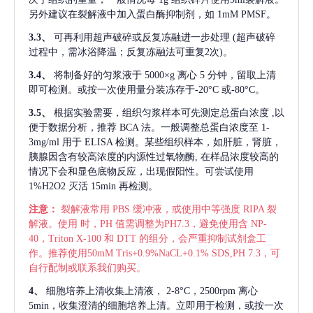
另外建议在裂解液中加入蛋白酶抑制剂，如 1mM PMSF。
3.3、
可再利用超声破碎或反复冻融进一步处理
(超声破碎
过程中，需冰浴降温；反复冻融法可重复2次)。
3.4、
将制备好的匀浆液于
5000×g 离心 5 分钟，留取上清
即可检测。或按一次使用量分装冻存于-20°C 或-80°C。
3.5、
根据实验需要，组织匀浆样本可先测定总蛋白浓度
,以
便于数据分析，推荐 BCA 法。一般调整总蛋白浓度至 1-
3mg/ml 用于 ELISA 检测。某些组织样本，如肝脏，肾脏，
胰腺因含有较高浓度的内源性过氧物酶, 在样品浓度较高的
情况下会和显色底物反应，出现假阳性。可尝试使用
1%H2O2 灭活 15min 再检测。
注意：
裂解液常用
PBS 缓冲液，或使用中等强度 RIPA 裂
解液。使用 时，PH 值需调整为PH7.3，避免使用含 NP-
40，Triton X-100 和 DTT 的组分，会严重抑制试剂盒工
作。推荐使用50mM Tris+0.9%NaCL+0.1% SDS,PH 7.3，可
自行配制或联系我们购买。
4、
细胞培养上清收集上清液，
2-8°C，2500rpm 离心
5min，收集澄清的细胞培养上清。立即用于检测，或按一次