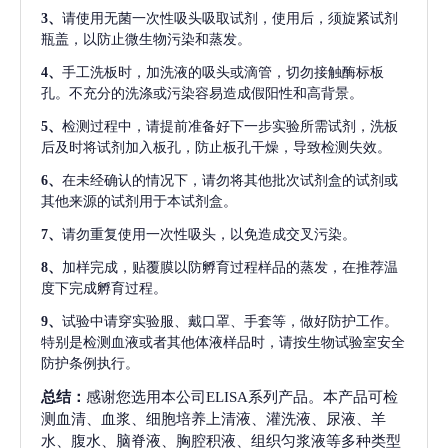
3、
请使用无菌一次性吸头吸取试剂，使用后，须旋紧试剂
瓶盖，以防止微生物污染和蒸发。
4、
手工洗板时，加洗液的吸头或滴管，切勿接触酶标板
孔。不充分的洗涤或污染容易造成假阳性和高背景。
5、
检测过程中，请提前准备好下一步实验所需试剂，洗板
后及时将试剂加入板孔，防止板孔干燥，导致检测失效。
6、
在未经确认的情况下，请勿将其他批次试剂盒的试剂或
其他来源的试剂用于本试剂盒。
7、
请勿重复使用一次性吸头，以免造成交叉污染。
8、
加样完成，贴覆膜以防孵育过程样品的蒸发，在推荐温
度下完成孵育过程。
9、
试验中请穿实验服、戴口罩、手套等，做好防护工作。
特别是检测血液或者其他体液样品时，请按生物试验室安全
防护条例执行。
总结：
感谢您选用本公司ELISA系列产品。本产品可检
测血清、血浆、细胞培养上清液、灌洗液、尿液、羊
水、腹水、脑脊液、胸腔积液、组织匀浆液等多种类型