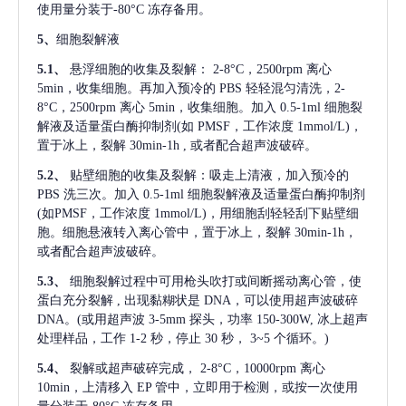
使用量分装于-80°C 冻存备用。
5、
细胞裂解液
5.1、
悬浮细胞的收集及裂解：
2-8°C，2500rpm 离心
5min，收集细胞。再加入预冷的 PBS 轻轻混匀清洗，2-
8°C，2500rpm 离心 5min，收集细胞。加入 0.5-1ml 细胞裂
解液及适量蛋白酶抑制剂(如 PMSF，工作浓度 1mmol/L)，
置于冰上，裂解 30min-1h , 或者配合超声波破碎。
5.2、
贴壁细胞的收集及裂解：吸走上清液，加入预冷的
PBS 洗三次。加入 0.5-1ml 细胞裂解液及适量蛋白酶抑制剂
(如PMSF，工作浓度 1mmol/L)，用细胞刮轻轻刮下贴壁细
胞。细胞悬液转入离心管中，置于冰上，裂解 30min-1h，
或者配合超声波破碎。
5.3、
细胞裂解过程中可用枪头吹打或间断摇动离心管，使
蛋白充分裂解
, 出现黏糊状是 DNA，可以使用超声波破碎
DNA。(或用超声波 3-5mm 探头，功率 150-300W, 冰上超声
处理样品，工作 1-2 秒，停止 30 秒， 3~5 个循环。)
5.4、
裂解或超声破碎完成，
2-8°C，10000rpm 离心
10min，上清移入 EP 管中，立即用于检测，或按一次使用