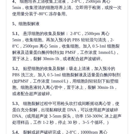
4、
细胞培养上清收集上清液，
2-8°C，2500rpm 离心
5min，收集澄清的细胞培养上清。立即用于检测，或按一次
使用量分装于-80°C 冻存备用。
5、
细胞裂解液
5.1、
悬浮细胞的收集及裂解：
2-8°C，2500rpm 离心
5min，收集细胞。再加入预冷的 PBS 轻轻混匀清洗，2-
8°C，2500rpm 离心 5min，收集细胞。加入 0.5-1ml 细胞裂
解液及适量蛋白酶抑制剂(如 PMSF，工作浓度 1mmol/L)，
置于冰上，裂解 30min-1h , 或者配合超声波破碎。
5.2、
贴壁细胞的收集及裂解：吸走上清液，加入预冷的
PBS 洗三次。加入 0.5-1ml 细胞裂解液及适量蛋白酶抑制剂
(如PMSF，工作浓度 1mmol/L)，用细胞刮轻轻刮下贴壁细
胞。细胞悬液转入离心管中，置于冰上，裂解 30min-1h，
或者配合超声波破碎。
5.3、
细胞裂解过程中可用枪头吹打或间断摇动离心管，使
蛋白充分裂解
, 出现黏糊状是 DNA，可以使用超声波破碎
DNA。(或用超声波 3-5mm 探头，功率 150-300W, 冰上超声
处理样品，工作 1-2 秒，停止 30 秒， 3~5 个循环。)
5.4、
裂解或超声破碎完成，
2-8°C，10000rpm 离心