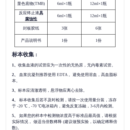
显色底物
(
TMB
)
6ml×1瓶
12ml×1瓶
反应终止液
具
6ml×1瓶
12ml×1瓶
腐蚀性
封板胶纸
3张
6张
产品说明书
1份
1份
标本收集
:
1
、
收集血液的试管应为一次性的无热原，无内毒素试管。
2
、
血浆抗凝剂推荐使用
EDTA 。避免使用溶血，高血脂标
本。
3
、
标本应清澈透明，悬浮物应离心去除。
4
、
标本收集后若不及时检测，请按一次使用量分装，冻存
于
-20 ℃ , -70 ℃电冰箱内，避免反复冻融，3-6月内检测。
5
、
如果您的样本中检测物浓度高于标准品最高值，请根据
实际情况，
做适当倍数稀释
(建议做预实验，以确定稀释倍
数)。