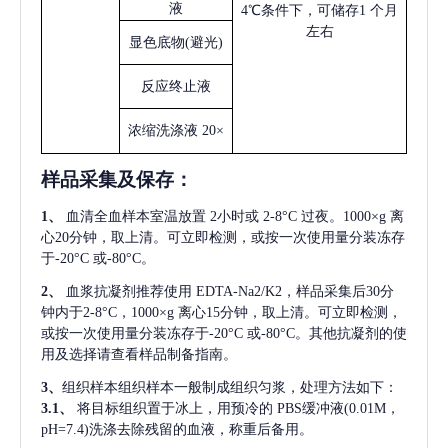
液
4℃条件下，可储存1 个月
左右
显色底物
(避光)
反应终止液
浓缩洗涤液
20×
样品采集及保存
：
1、
血清全血样本室温放置
2小时或 2-8°C 过夜。1000×g 离
心20分钟，取上清。可立即检测，或按一次使用量分装冻存
于-20°C 或-80°C。
2、
血浆抗凝剂推荐使用
EDTA-Na2/K2，样品采集后30分
钟内于2-8°C，1000×g 离心15分钟，取上清。可立即检测，
或按一次使用量分装冻存于-20°C 或-80°C。其他抗凝剂的使
用及选择请查看样品制备指南。
3、
组织样本组织样本一般制成组织匀浆，处理方法如下：
3.1、
将目标组织置于冰上，用预冷的
PBS缓冲液(0.01M，
pH=7.4)洗涤去除残留的血液，称重后备用。