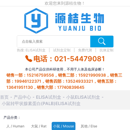
欢迎您来到源桔生物！
热搜:
ELISA试剂盒
试剂盒定制
免费代测
抗体定制
电话：021-54479081
本公司产品仅供科研使用，不用于人体及临床诊断！
销售一部：15216759556，销售二部：15921990938，销售三
部：19946122371，销售四部：13524933321，销售五部：
13641951130，销售六部：17740839645
首页
产品中心
ELISA试剂盒
小鼠ELISA试剂盒
小鼠转甲状腺素蛋白(PALB)ELISA试剂盒
产品分类：
人 / Human
大鼠 / Rat
小鼠 / Mouse
其他 / Else