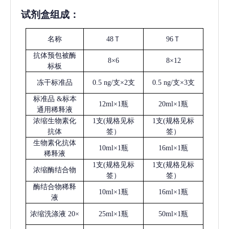
试剂盒组成：
名称
48Ｔ
96Ｔ
抗体预包被酶
8×6
8×12
标板
冻干标准品
0.5 ng/支×2支
0.5 ng/支×3支
标准品
&标本
12ml×1瓶
20ml×1瓶
通用稀释液
浓缩生物素化
1支(规格见标
1支(规格见标
抗体
签）
签）
生物素化抗体
10ml×1瓶
16ml×1瓶
稀释液
1支(规格见标
1支(规格见标
浓缩酶结合物
签）
签）
酶结合物稀释
10ml×1瓶
16ml×1瓶
液
浓缩洗涤液
20×
25ml×1瓶
50ml×1瓶