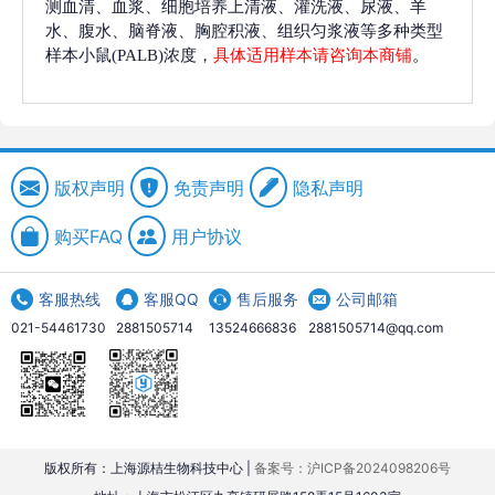
测血清、血浆、细胞培养上清液、灌洗液、尿液、羊
水、腹水、脑脊液、胸腔积液、组织匀浆液等多种类型
样本小鼠(PALB)浓度，
具体适用样本请咨询本商铺
。
版权声明
免责声明
隐私声明
购买FAQ
用户协议
客服热线
客服QQ
售后服务
公司邮箱
021-54461730
2881505714
13524666836
2881505714@qq.com
版权所有：上海源桔生物科技中心 |
备案号：沪ICP备2024098206号