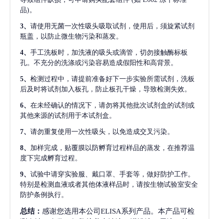
品)。
3、
请使用无菌一次性吸头吸取试剂，使用后，须旋紧试剂
瓶盖，以防止微生物污染和蒸发。
4、
手工洗板时，加洗液的吸头或滴管，切勿接触酶标板
孔。不充分的洗涤或污染容易造成假阳性和高背景。
5、
检测过程中，请提前准备好下一步实验所需试剂，洗板
后及时将试剂加入板孔，防止板孔干燥，导致检测失效。
6、
在未经确认的情况下，请勿将其他批次试剂盒的试剂或
其他来源的试剂用于本试剂盒。
7、
请勿重复使用一次性吸头，以免造成交叉污染。
8、
加样完成，贴覆膜以防孵育过程样品的蒸发，在推荐温
度下完成孵育过程。
9、
试验中请穿实验服、戴口罩、手套等，做好防护工作。
特别是检测血液或者其他体液样品时，请按生物试验室安全
防护条例执行。
总结：
感谢您选用本公司ELISA系列产品。本产品可检