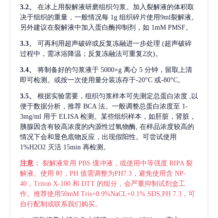
3.2、
在冰上用裂解液研磨组织匀浆。加入裂解液的体积取
决于组织的重量，一般情况每
1g 组织碎片使用9ml裂解液。
另外建议在裂解液中加入蛋白酶抑制剂，如 1mM PMSF。
3.3、
可再利用超声破碎或反复冻融进一步处理
(超声破碎
过程中，需冰浴降温；反复冻融法可重复2次)。
3.4、
将制备好的匀浆液于
5000×g 离心 5 分钟，留取上清
即可检测。或按一次使用量分装冻存于-20°C 或-80°C。
3.5、
根据实验需要，组织匀浆样本可先测定总蛋白浓度
,以
便于数据分析，推荐 BCA 法。一般调整总蛋白浓度至 1-
3mg/ml 用于 ELISA 检测。某些组织样本，如肝脏，肾脏，
胰腺因含有较高浓度的内源性过氧物酶, 在样品浓度较高的
情况下会和显色底物反应，出现假阳性。可尝试使用
1%H2O2 灭活 15min 再检测。
注意：
裂解液常用
PBS 缓冲液，或使用中等强度 RIPA 裂
解液。使用 时，PH 值需调整为PH7.3，避免使用含 NP-
40，Triton X-100 和 DTT 的组分，会严重抑制试剂盒工
作。推荐使用50mM Tris+0.9%NaCL+0.1% SDS,PH 7.3，可
自行配制或联系我们购买。