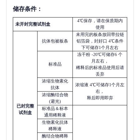
储存条件：
4℃保存，请在保质期内
未开封完整试剂盒
使用
未用完的板条放回带拉链
抗体包被板条
铝箔袋，封好口
4℃条件
下可储存1个月左右
冻干粉
-20℃可储存6 个
月左右，
标准品
稀释后的标准品使用后请
丢弃
浓缩生物素化
浓缩液
4℃可储存1个月左
抗体
右，
浓缩酶结合物
释后即用即弃
(避光)
已
封完整
标准品＆标本
试剂盒
通用稀释液
生物素化抗体
稀释液
酶结合物稀释