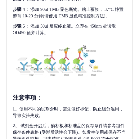
步骤
4：
添加
90ul TMB 显色底物。贴上覆膜， 37°C 静置
孵育 10-20 分钟(请使用 TMB 显色精准控制方法)。
步骤
5：
添加
50ul 反应终止液。立即在 450nm 处读取
OD450 值并计算。
注意事项
：
1、
使用不同的试剂盒时，需先做好标记，防止组分混用，
导致实验失败。
2、
试剂盒开启后，酶标板和标准品的保存条件请参考组件
保存条件表格
(受潮后活性会下降)。如发生使用或保存不当
导致组件缺损，可申请购买配套组件
(如 E002 冻干标准