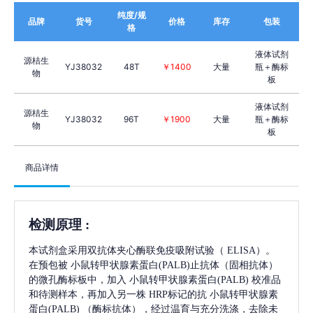
纯度/规
品牌
货号
价格
库存
包装
格
液体试剂
源桔生
YJ38032
48T
￥1400
大量
瓶＋酶标
物
板
液体试剂
源桔生
YJ38032
96T
￥1900
大量
瓶＋酶标
物
板
商品详情
检测原理
:
本试剂盒采用双抗体夹心酶联免疫吸附试验（
ELISA）。
在预包被
小鼠转甲状腺素蛋白(PALB)
止抗体（固相抗体）
的微孔酶标板中，加入
小鼠转甲状腺素蛋白(PALB)
校准品
和待测样本，再加入另一株
HRP标记的抗
小鼠转甲状腺素
蛋白(PALB)
（酶标抗体），经过温育与充分洗涤，去除未