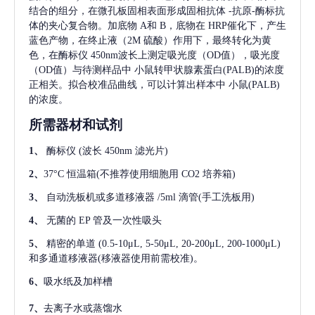
结合的组分，在微孔板固相表面形成固相抗体
-抗原-酶标抗
体的夹心复合物。加底物 A和 B，底物在 HRP催化下，产生
蓝色产物，在终止液（2M 硫酸）作用下，最终转化为黄
色，在酶标仪 450nm波长上测定吸光度（OD值），吸光度
（OD值）与待测样品中
小鼠转甲状腺素蛋白(PALB)
的浓度
正相关。拟合校准品曲线，可以计算出样本中
小鼠(PALB)
的浓度。
所需器材和试剂
1、
酶标仪
(波长 450nm 滤光片)
2、
37°C 恒温箱(不推荐使用细胞用 CO2 培养箱)
3、
自动洗板机或多道移液器
/5ml 滴管(手工洗板用)
4、
无菌的
EP 管及一次性吸头
5、
精密的单道
(0.5-10μL, 5-50μL, 20-200μL, 200-1000μL)
和多通道移液器(移液器使用前需校准)。
6、
吸水纸及加样槽
7、
去离子水或蒸馏水