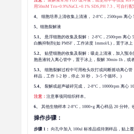
注意：
裂解液常用
PBS 缓冲液，或使用中等强度 RIPA
用50mM Tris+0.9%NaCL+0.1% SDS,PH 7.3
4、
细胞培养上清收集上清液，
2-8°C，2500rp
5、
细胞裂解液
5.1、
悬浮细胞的收集及裂解：
2-8°C，2500rpm 
白酶抑制剂(如 PMSF，工作浓度 1mmol/L)，置于冰上，
5.2、
贴壁细胞的收集及裂解：吸走上清液，加入预冷
胞悬液转入离心管中，置于冰上，裂解 30min-1h，
5.3、
细胞裂解过程中可用枪头吹打或间断摇动离心管
样品，工作 1-2 秒，停止 30 秒， 3~5 个循环。)
5.4、
裂解或超声破碎完成，
2-8°C，10000rpm
注意：
注意事项同组织样本。
6、
其他生物样本
2-8°C，1000×g 离心样品 20
操作步骤：
步骤
1：
向孔中加入
100ul 标准品或待测样品，贴上覆膜