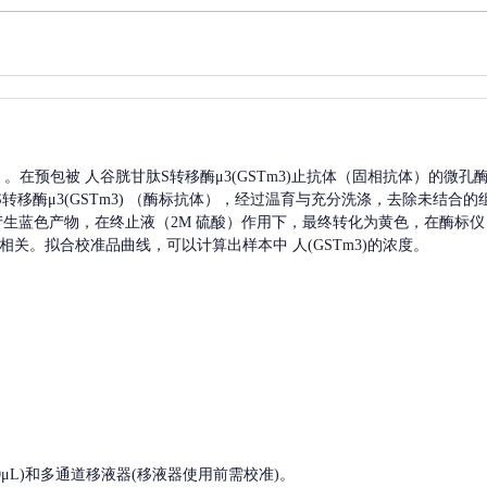
A）。在预包被
人谷胱甘肽S转移酶μ3(GSTm3)
止抗体（固相抗体）的微孔
移酶μ3(GSTm3)
（酶标抗体），经过温育与充分洗涤，去除未结合的
，产生蓝色产物，在终止液（2M 硫酸）作用下，最终转化为黄色，在酶标仪 
相关。拟合校准品曲线，可以计算出样本中
人(GSTm3)
的浓度。
, 200-1000μL)和多通道移液器(移液器使用前需校准)。