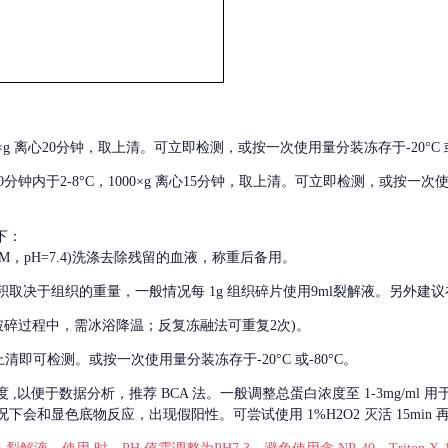
000×g 离心20分钟，取上清。可立即检测，或按一次使用量分装冻存于-20°C 或
后30分钟内于2-8°C，1000×g 离心15分钟，取上清。可立即检测，或按一次
下：
01M，pH=7.4)洗涤去除残留的血液，称重后备用。
积取决于组织的重量，一般情况每
1g 组织碎片使用9ml裂解液。另外建议
破碎过程中，需冰浴降温；反复冻融法可重复2次)。
留取上清即可检测。或按一次使用量分装冻存于-20°C 或-80°C。
度
,以便于数据分析，推荐 BCA 法。一般调整总蛋白浓度至 1-3mg/ml
会和显色底物反应，出现假阳性。可尝试使用 1%H2O2 灭活 15min 