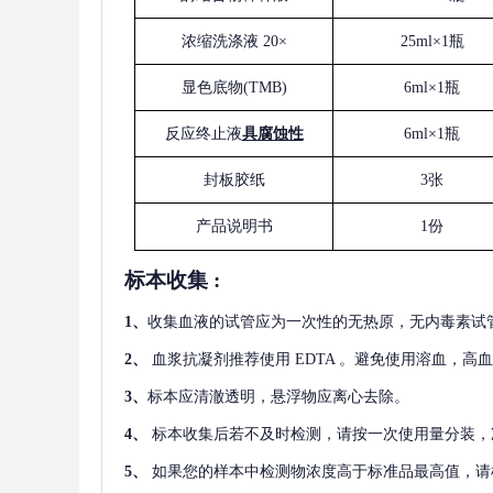
浓缩洗涤液
20×
25ml×1瓶
显色底物
(
TMB
)
6ml×1瓶
反应终止液
具腐蚀性
6ml×1瓶
封板胶纸
3张
产品说明书
1份
标本收集
:
1
、
收集血液的试管应为一次性的无热原，无内毒素试
2
、
血浆抗凝剂推荐使用
EDTA 。避免使用溶血，高
3
、
标本应清澈透明，悬浮物应离心去除。
4
、
标本收集后若不及时检测，请按一次使用量分装，
5
、
如果您的样本中检测物浓度高于标准品最高值，请