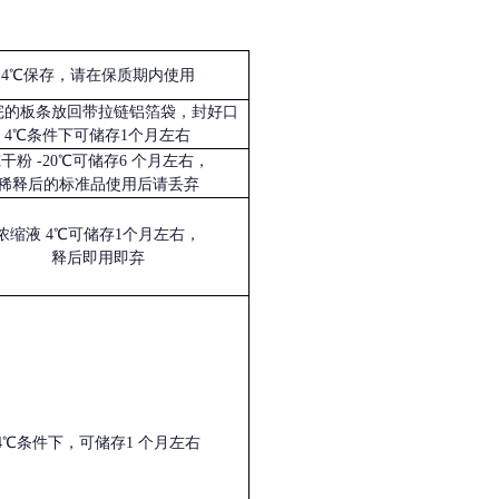
4℃保存，请在保质期内使用
完的板条放回带拉链铝箔袋，封好口
4℃条件下可储存1个月左右
冻干粉
-20℃可储存6 个月左右，
稀释后的标准品使用后请丢弃
浓缩液
4℃可储存1个月左右，
释后即用即弃
4℃条件下，可储存1 个月左右