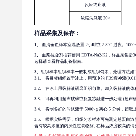
反应终止液
浓缩洗涤液
20×
样品采集及保存
：
1、
血清全血样本室温放置
2小时或 2-8°C 过夜。1
2、
血浆抗凝剂推荐使用
EDTA-Na2/K2，样品采集
选择请查看样品制备指南。
3、
组织样本组织样本一般制成组织匀浆，处理方法如
3.1、
将目标组织置于冰上，用预冷的
PBS缓冲液(0.
3.2、
在冰上用裂解液研磨组织匀浆。加入裂解液的体
3.3、
可再利用超声破碎或反复冻融进一步处理
(超声
3.4、
将制备好的匀浆液于
5000×g 离心 5 分钟，
3.5、
根据实验需要，组织匀浆样本可先测定总蛋白浓
含有较高浓度的内源性过氧物酶, 在样品浓度较高的情况下