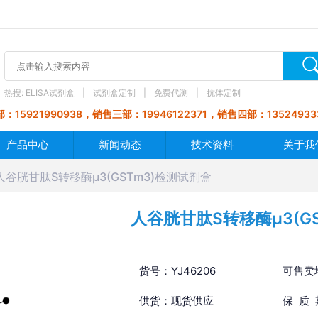
热搜:
ELISA试剂盒
试剂盒定制
免费代测
抗体定制
：15921990938，销售三部：19946122371，销售四部：13524933
产品中心
新闻动态
技术资料
关于我
人谷胱甘肽S转移酶μ3(GSTm3)检测试剂盒
人谷胱甘肽S转移酶μ3(G
货号：YJ46206
可售卖
供货：现货供应
保 质