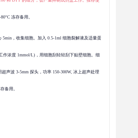
 X-100 和 DTT 的组分，会严重抑制试剂盒工作。推荐使
80°C 冻存备用。
离心 5min，收集细胞。加入 0.5-1ml 细胞裂解液及适量蛋
F，工作浓度 1mmol/L)，用细胞刮轻轻刮下贴壁细胞。细
波 3-5mm 探头，功率 150-300W, 冰上超声处理
 冻存备用。