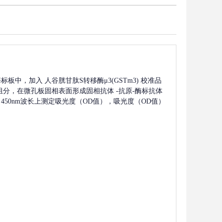
酶标板中，加入
人谷胱甘肽S转移酶μ3(GSTm3)
校准品
组分，在微孔板固相表面形成固相抗体
-抗原-酶标抗体
450nm波长上测定吸光度（OD值），吸光度（OD值）