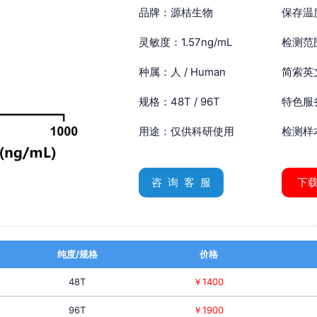
品牌：源桔生物
保存温
灵敏度：1.57ng/mL
检测范围
种属：人 / Human
简索英文：
规格：48T / 96T
特色服
用途：仅供科研使用
检测样
咨 询 客 服
下
纯度/规格
价格
48T
￥1400
96T
￥1900