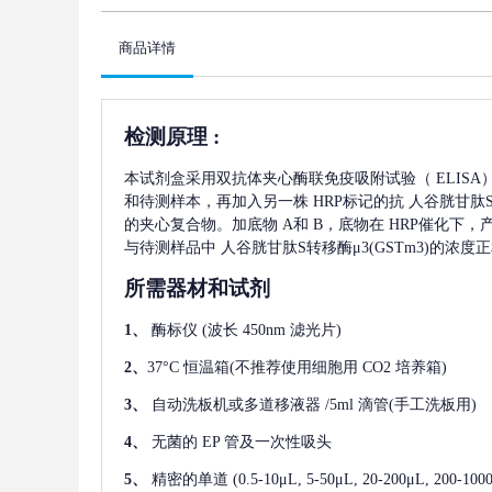
商品详情
检测原理
:
本试剂盒采用双抗体夹心酶联免疫吸附试验（
ELIS
和待测样本，再加入另一株
HRP标记的抗
人谷胱甘肽S转
的夹心复合物。加底物 A和 B，底物在 HRP催化下
与待测样品中
人谷胱甘肽S转移酶μ3(GSTm3)
的浓度正
所需器材和试剂
1、
酶标仪
(波长 450nm 滤光片)
2、
37°C 恒温箱(不推荐使用细胞用 CO2 培养箱)
3、
自动洗板机或多道移液器
/5ml 滴管(手工洗板用)
4、
无菌的
EP 管及一次性吸头
5、
精密的单道
(0.5-10μL, 5-50μL, 20-200μL