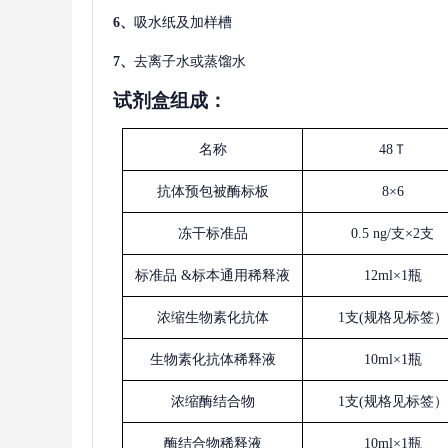
6、
吸水纸及加样槽
7、
去离子水或蒸馏水
试剂盒组成：
名称
48Ｔ
抗体预包被酶标板
8×6
冻干标准品
0.5 ng/支×2支
标准品
&标本通用稀释液
12ml×1瓶
浓缩生物素化抗体
1支(规格见标签）
生物素化抗体稀释液
10ml×1瓶
浓缩酶结合物
1支(规格见标签）
酶结合物稀释液
10ml×1瓶