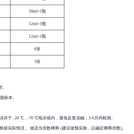
50ml×1瓶
12ml×1瓶
12ml×1瓶
6张
1份
管。
血脂标本。
冻存于
-20 ℃ , -70 ℃电冰箱内，避免反复冻融，3-6月内检测。
根据实际情况，
做适当倍数稀释
(建议做预实验，以确定稀释倍数)。