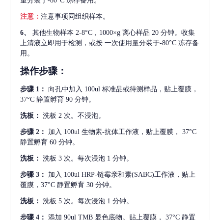
量分装于-80°C 冻存备用。
注意：
注意事项同组织样本。
6、
其他生物样本
2-8°C，1000×g 离心样品 20 分钟。收集
上清液立即用于检测，或按 一次使用量分装于-80°C 冻存备
用。
操作步骤：
步骤
1：
向孔中加入
100ul 标准品或待测样品，贴上覆膜，
37°C 静置孵育 90 分钟。
洗板：
洗板
2 次。不浸泡。
步骤
2：
加入
100ul 生物素-抗体工作液，贴上覆膜， 37°C
静置孵育 60 分钟。
洗板：
洗板
3 次。每次浸泡 1 分钟。
步骤
3：
加入
100ul HRP-链霉亲和素(SABC)工作液，贴上
覆膜，37°C 静置孵育 30 分钟。
洗板：
洗板
5 次。每次浸泡 1 分钟。
步骤
4：
添加
90ul TMB 显色底物。贴上覆膜， 37°C 静置