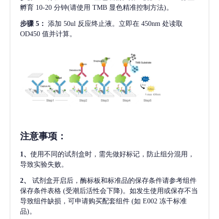
孵育 10-20 分钟(请使用 TMB 显色精准控制方法)。
步骤
5：
添加
50ul 反应终止液。立即在 450nm 处读取
OD450 值并计算。
注意事项
：
1、
使用不同的试剂盒时，需先做好标记，防止组分混用，
导致实验失败。
2、
试剂盒开启后，酶标板和标准品的保存条件请参考组件
保存条件表格
(受潮后活性会下降)。如发生使用或保存不当
导致组件缺损，可申请购买配套组件
(如 E002 冻干标准
品)。