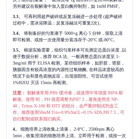
另外建议在裂解液中加入蛋白酶抑制剂，如 1mM PMSF。
3.3、
可再利用超声破碎或反复冻融进一步处理
(超声破碎
过程中，需冰浴降温；反复冻融法可重复2次)。
3.4、
将制备好的匀浆液于
5000×g 离心 5 分钟，留取上清
即可检测。或按一次使用量分装冻存于-20°C 或-80°C。
3.5、
根据实验需要，组织匀浆样本可先测定总蛋白浓度
,以
便于数据分析，推荐 BCA 法。一般调整总蛋白浓度至 1-
3mg/ml 用于 ELISA 检测。某些组织样本，如肝脏，肾脏，
胰腺因含有较高浓度的内源性过氧物酶, 在样品浓度较高的
情况下会和显色底物反应，出现假阳性。可尝试使用
1%H2O2 灭活 15min 再检测。
注意：
裂解液常用
PBS 缓冲液，或使用中等强度 RIPA 裂
解液。使用 时，PH 值需调整为PH7.3，避免使用含 NP-
40，Triton X-100 和 DTT 的组分，会严重抑制试剂盒工
作。推荐使用50mM Tris+0.9%NaCL+0.1% SDS,PH 7.3，可
自行配制或联系我们购买。
4、
细胞培养上清收集上清液，
2-8°C，2500rpm 离心
5min，收集澄清的细胞培养上清。立即用于检测，或按一次