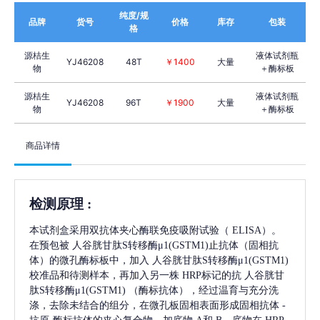
纯度/规
品牌
货号
价格
库存
包装
格
源桔生
液体试剂瓶
YJ46208
48T
￥1400
大量
物
＋酶标板
源桔生
液体试剂瓶
YJ46208
96T
￥1900
大量
物
＋酶标板
商品详情
检测原理
:
本试剂盒采用双抗体夹心酶联免疫吸附试验（
ELISA）。
在预包被
人谷胱甘肽S转移酶μ1(GSTM1)
止抗体（固相抗
体）的微孔酶标板中，加入
人谷胱甘肽S转移酶μ1(GSTM1)
校准品和待测样本，再加入另一株
HRP标记的抗
人谷胱甘
肽S转移酶μ1(GSTM1)
（酶标抗体），经过温育与充分洗
涤，去除未结合的组分，在微孔板固相表面形成固相抗体
-