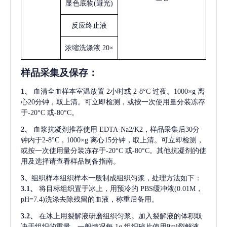
显色底物
(避光)
反应终止液
浓缩洗涤液
20×
样品采集及保存
：
1、
血清全血样本室温放置
2小时或 2-8°C 过夜。1000×g 离
心20分钟，取上清。可立即检测，或按一次使用量分装冻存
于-20°C 或-80°C。
2、
血浆抗凝剂推荐使用
EDTA-Na2/K2，样品采集后30分
钟内于2-8°C，1000×g 离心15分钟，取上清。可立即检测，
或按一次使用量分装冻存于-20°C 或-80°C。其他抗凝剂的使
用及选择请查看样品制备指南。
3、
组织样本组织样本一般制成组织匀浆，处理方法如下：
3.1、
将目标组织置于冰上，用预冷的
PBS缓冲液(0.01M，
pH=7.4)洗涤去除残留的血液，称重后备用。
3.2、
在冰上用裂解液研磨组织匀浆。加入裂解液的体积取
决于组织的重量，一般情况每
1g 组织碎片使用9ml裂解液。