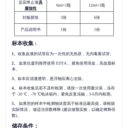
反应终止液
具
6ml×1瓶
12ml×1瓶
腐蚀性
封板胶纸
3张
6张
产品说明书
1份
1份
标本收集
:
1
、
收集血液的试管应为一次性的无热原，无内毒素试管。
2
、
血浆抗凝剂推荐使用
EDTA 。避免使用溶血，高血脂标
本。
3
、
标本应清澈透明，悬浮物应离心去除。
4
、
标本收集后若不及时检测，请按一次使用量分装，冻存
于
-20 ℃ , -70 ℃电冰箱内，避免反复冻融，3-6月内检测。
5
、
如果您的样本中检测物浓度高于标准品最高值，请根据
实际情况，
做适当倍数稀释
(建议做预实验，以确定稀释倍
数)。
储存条件：