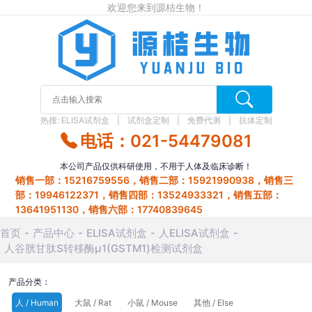
欢迎您来到源桔生物！
热搜:
ELISA试剂盒
试剂盒定制
免费代测
抗体定制
电话：021-54479081
本公司产品仅供科研使用，不用于人体及临床诊断！
销售一部：15216759556，销售二部：15921990938，销售三
部：19946122371，销售四部：13524933321，销售五部：
13641951130，销售六部：17740839645
首页
产品中心
ELISA试剂盒
人ELISA试剂盒
人谷胱甘肽S转移酶μ1(GSTM1)检测试剂盒
产品分类：
人 / Human
大鼠 / Rat
小鼠 / Mouse
其他 / Else