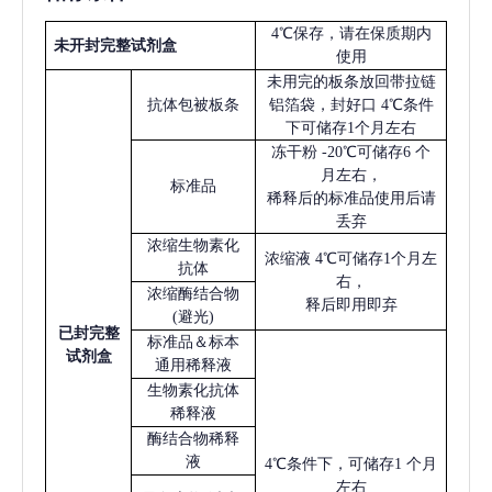
4℃保存，请在保质期内
未开封完整试剂盒
使用
未用完的板条放回带拉链
抗体包被板条
铝箔袋，封好口
4℃条件
下可储存1个月左右
冻干粉
-20℃可储存6 个
月左右，
标准品
稀释后的标准品使用后请
丢弃
浓缩生物素化
浓缩液
4℃可储存1个月左
抗体
右，
浓缩酶结合物
释后即用即弃
(避光)
已
封完整
标准品＆标本
试剂盒
通用稀释液
生物素化抗体
稀释液
酶结合物稀释
液
4℃条件下，可储存1 个月
左右