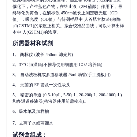
抗原-酶标抗体的夹心复合物。加底物 A和 B，底物在 HRP
催化下，产生蓝色产物，在终止液（2M 硫酸）作用下，最
终转化为黄色，在酶标仪 450nm波长上测定吸光度（OD
值），吸光度（OD值）与待测样品中
人谷胱甘肽S转移酶
μ1(GSTM1)
的浓度正相关。拟合校准品曲线，可以计算出样
本中
人(GSTM1)
的浓度。
所需器材和试剂
1、
酶标仪
(波长 450nm 滤光片)
2、
37°C 恒温箱(不推荐使用细胞用 CO2 培养箱)
3、
自动洗板机或多道移液器
/5ml 滴管(手工洗板用)
4、
无菌的
EP 管及一次性吸头
5、
精密的单道
(0.5-10μL, 5-50μL, 20-200μL, 200-1000μL)
和多通道移液器(移液器使用前需校准)。
6、
吸水纸及加样槽
7、
去离子水或蒸馏水
试剂盒组成：