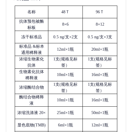
名称
48Ｔ
96Ｔ
抗体预包被酶
8×6
8×12
标板
冻干标准品
0.5 ng/支×2支
0.5 ng/支×3支
标准品
&标本
12ml×1瓶
20ml×1瓶
通用稀释液
浓缩生物素化
1支(规格见标
1支(规格见标
抗体
签）
签）
生物素化抗体
10ml×1瓶
16ml×1瓶
稀释液
1支(规格见标
1支(规格见标
浓缩酶结合物
签）
签）
酶结合物稀释
10ml×1瓶
16ml×1瓶
液
浓缩洗涤液
20×
25ml×1瓶
50ml×1瓶
显色底物
(
TMB
)
6ml×1瓶
12ml×1瓶