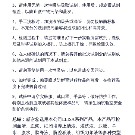
3、
请使用无菌一次性吸头吸取试剂，使用后，须旋紧试剂
瓶盖，以防止微生物污染和蒸发。
4、
手工洗板时，加洗液的吸头或滴管，切勿接触酶标板
孔。不充分的洗涤或污染容易造成假阳性和高背景。
5、
检测过程中，请提前准备好下一步实验所需试剂，洗板
后及时将试剂加入板孔，防止板孔干燥，导致检测失效。
6、
在未经确认的情况下，请勿将其他批次试剂盒的试剂或
其他来源的试剂用于本试剂盒。
7、
请勿重复使用一次性吸头，以免造成交叉污染。
8、
加样完成，贴覆膜以防孵育过程样品的蒸发，在推荐温
度下完成孵育过程。
9、
试验中请穿实验服、戴口罩、手套等，做好防护工作。
特别是检测血液或者其他体液样品时，请按生物试验室安全
防护条例执行。
总结：
感谢您选用本公司ELISA系列产品。本产品可检
测血清、血浆、细胞培养上清液、灌洗液、尿液、羊
水、腹水、脑脊液、胸腔积液、组织匀浆液等多种类型