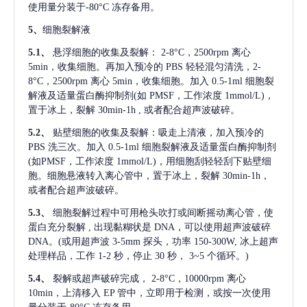
使用量分装于-80°C 冻存备用。
5、
细胞裂解液
5.1、
悬浮细胞的收集及裂解：
2-8°C，2500rpm 离心
5min，收集细胞。再加入预冷的 PBS 轻轻混匀清洗，2-
8°C，2500rpm 离心 5min，收集细胞。加入 0.5-1ml 细胞裂
解液及适量蛋白酶抑制剂(如 PMSF，工作浓度 1mmol/L)，
置于冰上，裂解 30min-1h , 或者配合超声波破碎。
5.2、
贴壁细胞的收集及裂解：吸走上清液，加入预冷的
PBS 洗三次。加入 0.5-1ml 细胞裂解液及适量蛋白酶抑制剂
(如PMSF，工作浓度 1mmol/L)，用细胞刮轻轻刮下贴壁细
胞。细胞悬液转入离心管中，置于冰上，裂解 30min-1h，
或者配合超声波破碎。
5.3、
细胞裂解过程中可用枪头吹打或间断摇动离心管，使
蛋白充分裂解
, 出现黏糊状是 DNA，可以使用超声波破碎
DNA。(或用超声波 3-5mm 探头，功率 150-300W, 冰上超声
处理样品，工作 1-2 秒，停止 30 秒， 3~5 个循环。)
5.4、
裂解或超声破碎完成，
2-8°C，10000rpm 离心
10min，上清移入 EP 管中，立即用于检测，或按一次使用