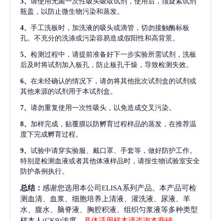
3、
请使用无菌一次性吸头吸取试剂，使用后，须旋紧试剂
瓶盖，以防止微生物污染和蒸发。
4、
手工洗板时，加洗液的吸头或滴管，切勿接触酶标板
孔。不充分的洗涤或污染容易造成假阳性和高背景。
5、
检测过程中，请提前准备好下一步实验所需试剂，洗板
后及时将试剂加入板孔，防止板孔干燥，导致检测失效。
6、
在未经确认的情况下，请勿将其他批次试剂盒的试剂或
其他来源的试剂用于本试剂盒。
7、
请勿重复使用一次性吸头，以免造成交叉污染。
8、
加样完成，贴覆膜以防孵育过程样品的蒸发，在推荐温
度下完成孵育过程。
9、
试验中请穿实验服、戴口罩、手套等，做好防护工作。
特别是检测血液或者其他体液样品时，请按生物试验室安全
防护条例执行。
总结：
感谢您选用本公司ELISA系列产品。本产品可检
测血清、血浆、细胞培养上清液、灌洗液、尿液、羊
水、腹水、脑脊液、胸腔积液、组织匀浆液等多种类型
样本人(CK9)浓度，
具体适用样本请咨询本商铺
。