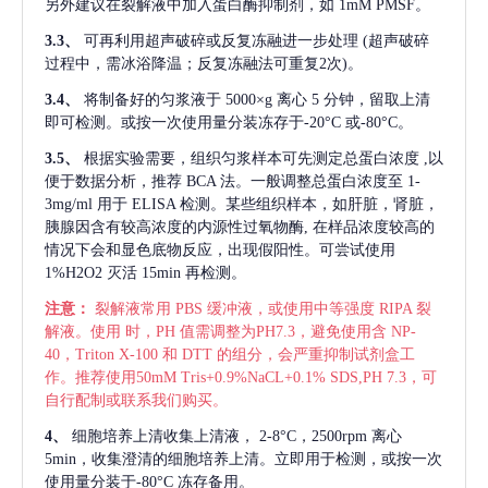
另外建议在裂解液中加入蛋白酶抑制剂，如 1mM PMSF。
3.3、
可再利用超声破碎或反复冻融进一步处理
(超声破碎
过程中，需冰浴降温；反复冻融法可重复2次)。
3.4、
将制备好的匀浆液于
5000×g 离心 5 分钟，留取上清
即可检测。或按一次使用量分装冻存于-20°C 或-80°C。
3.5、
根据实验需要，组织匀浆样本可先测定总蛋白浓度
,以
便于数据分析，推荐 BCA 法。一般调整总蛋白浓度至 1-
3mg/ml 用于 ELISA 检测。某些组织样本，如肝脏，肾脏，
胰腺因含有较高浓度的内源性过氧物酶, 在样品浓度较高的
情况下会和显色底物反应，出现假阳性。可尝试使用
1%H2O2 灭活 15min 再检测。
注意：
裂解液常用
PBS 缓冲液，或使用中等强度 RIPA 裂
解液。使用 时，PH 值需调整为PH7.3，避免使用含 NP-
40，Triton X-100 和 DTT 的组分，会严重抑制试剂盒工
作。推荐使用50mM Tris+0.9%NaCL+0.1% SDS,PH 7.3，可
自行配制或联系我们购买。
4、
细胞培养上清收集上清液，
2-8°C，2500rpm 离心
5min，收集澄清的细胞培养上清。立即用于检测，或按一次
使用量分装于-80°C 冻存备用。