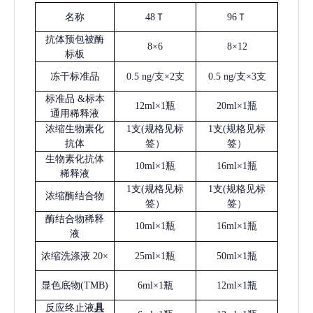
名称
48Ｔ
96Ｔ
抗体预包被酶
8×6
8×12
标板
冻干标准品
0.5 ng/支×2支
0.5 ng/支×3支
标准品
&标本
12ml×1瓶
20ml×1瓶
通用稀释液
浓缩生物素化
1支(规格见标
1支(规格见标
抗体
签）
签）
生物素化抗体
10ml×1瓶
16ml×1瓶
稀释液
1支(规格见标
1支(规格见标
浓缩酶结合物
签）
签）
酶结合物稀释
10ml×1瓶
16ml×1瓶
液
浓缩洗涤液
20×
25ml×1瓶
50ml×1瓶
显色底物
(
TMB
)
6ml×1瓶
12ml×1瓶
反应终止液
具