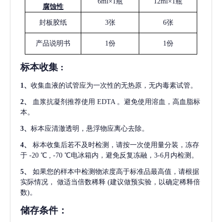
6ml×1瓶
12ml×1瓶
腐蚀性
封板胶纸
3张
6张
产品说明书
1份
1份
标本收集
:
1
、
收集血液的试管应为一次性的无热原，无内毒素试管。
2
、
血浆抗凝剂推荐使用
EDTA 。避免使用溶血，高血脂标
本。
3
、
标本应清澈透明，悬浮物应离心去除。
4
、
标本收集后若不及时检测，请按一次使用量分装，冻存
于
-20 ℃ , -70 ℃电冰箱内，避免反复冻融，3-6月内检测。
5
、
如果您的样本中检测物浓度高于标准品最高值，请根据
实际情况，
做适当倍数稀释
(建议做预实验，以确定稀释倍
数)。
储存条件：