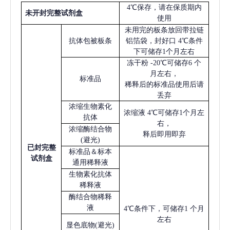
4℃保存，请在保质期内
未开封完整试剂盒
使用
未用完的板条放回带拉链
抗体包被板条
铝箔袋，封好口
4℃条件
下可储存1个月左右
冻干粉
-20℃可储存6 个
月左右，
标准品
稀释后的标准品使用后请
丢弃
浓缩生物素化
浓缩液
4℃可储存1个月左
抗体
右，
浓缩酶结合物
释后即用即弃
(避光)
已
封完整
标准品＆标本
试剂盒
通用稀释液
生物素化抗体
稀释液
酶结合物稀释
液
4℃条件下，可储存1 个月
左右
显色底物
(避光)