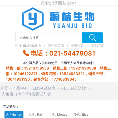
欢迎您来到源桔生物！
热搜:
ELISA试剂盒
试剂盒定制
免费代测
抗体定制
电话：021-54479081
本公司产品仅供科研使用，不用于人体及临床诊断！
销售一部：15216759556，销售二部：15921990938，销售三
部：19946122371，销售四部：13524933321，销售五部：
13641951130，销售六部：17740839645
首页
产品中心
ELISA试剂盒
人ELISA试剂盒
人角蛋白9(CK9)检测试剂盒
产品分类：
人 / Human
大鼠 / Rat
小鼠 / Mouse
其他 / Else