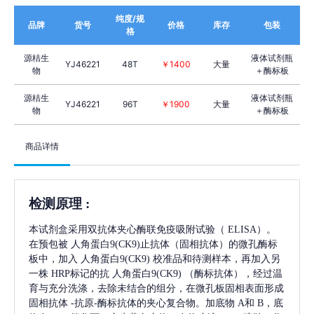
纯度/规
品牌
货号
价格
库存
包装
格
源桔生
液体试剂瓶
YJ46221
48T
￥1400
大量
物
＋酶标板
源桔生
液体试剂瓶
YJ46221
96T
￥1900
大量
物
＋酶标板
商品详情
检测原理
:
本试剂盒采用双抗体夹心酶联免疫吸附试验（
ELISA）。
在预包被
人角蛋白9(CK9)
止抗体（固相抗体）的微孔酶标
板中，加入
人角蛋白9(CK9)
校准品和待测样本，再加入另
一株
HRP标记的抗
人角蛋白9(CK9)
（酶标抗体），经过温
育与充分洗涤，去除未结合的组分，在微孔板固相表面形成
固相抗体
-抗原-酶标抗体的夹心复合物。加底物 A和 B，底