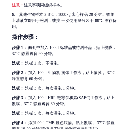
注意：
注意事项同组织样本。
6、
其他生物样本
2-8°C，1000×g 离心样品 20 分钟。收集
上清液立即用于检测，或按 一次使用量分装于-80°C 冻存备
用。
操作步骤：
步骤
1：
向孔中加入
100ul 标准品或待测样品，贴上覆膜，
37°C 静置孵育 90 分钟。
洗板：
洗板
2 次。不浸泡。
步骤
2：
加入
100ul 生物素-抗体工作液，贴上覆膜， 37°C
静置孵育 60 分钟。
洗板：
洗板
3 次。每次浸泡 1 分钟。
步骤
3：
加入
100ul HRP-链霉亲和素(SABC)工作液，贴上
覆膜，37°C 静置孵育 30 分钟。
洗板：
洗板
5 次。每次浸泡 1 分钟。
步骤
4：
添加
90ul TMB 显色底物。贴上覆膜， 37°C 静置
孵育 10-20 分钟(请使用 TMB 显色精准控制方法)。