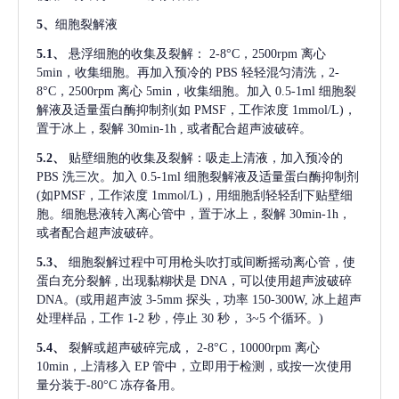
5、
细胞裂解液
5.1、
悬浮细胞的收集及裂解：
2-8°C，2500rpm 离心
5min，收集细胞。再加入预冷的 PBS 轻轻混匀清洗，2-
8°C，2500rpm 离心 5min，收集细胞。加入 0.5-1ml 细胞裂
解液及适量蛋白酶抑制剂(如 PMSF，工作浓度 1mmol/L)，
置于冰上，裂解 30min-1h , 或者配合超声波破碎。
5.2、
贴壁细胞的收集及裂解：吸走上清液，加入预冷的
PBS 洗三次。加入 0.5-1ml 细胞裂解液及适量蛋白酶抑制剂
(如PMSF，工作浓度 1mmol/L)，用细胞刮轻轻刮下贴壁细
胞。细胞悬液转入离心管中，置于冰上，裂解 30min-1h，
或者配合超声波破碎。
5.3、
细胞裂解过程中可用枪头吹打或间断摇动离心管，使
蛋白充分裂解
, 出现黏糊状是 DNA，可以使用超声波破碎
DNA。(或用超声波 3-5mm 探头，功率 150-300W, 冰上超声
处理样品，工作 1-2 秒，停止 30 秒， 3~5 个循环。)
5.4、
裂解或超声破碎完成，
2-8°C，10000rpm 离心
10min，上清移入 EP 管中，立即用于检测，或按一次使用
量分装于-80°C 冻存备用。