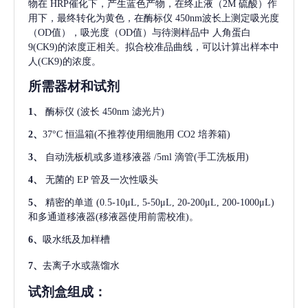
物在 HRP催化下，产生蓝色产物，在终止液（2M 硫酸）作
用下，最终转化为黄色，在酶标仪 450nm波长上测定吸光度
（OD值），吸光度（OD值）与待测样品中
人角蛋白
9(CK9)
的浓度正相关。拟合校准品曲线，可以计算出样本中
人(CK9)
的浓度。
所需器材和试剂
1、
酶标仪
(波长 450nm 滤光片)
2、
37°C 恒温箱(不推荐使用细胞用 CO2 培养箱)
3、
自动洗板机或多道移液器
/5ml 滴管(手工洗板用)
4、
无菌的
EP 管及一次性吸头
5、
精密的单道
(0.5-10μL, 5-50μL, 20-200μL, 200-1000μL)
和多通道移液器(移液器使用前需校准)。
6、
吸水纸及加样槽
7、
去离子水或蒸馏水
试剂盒组成：