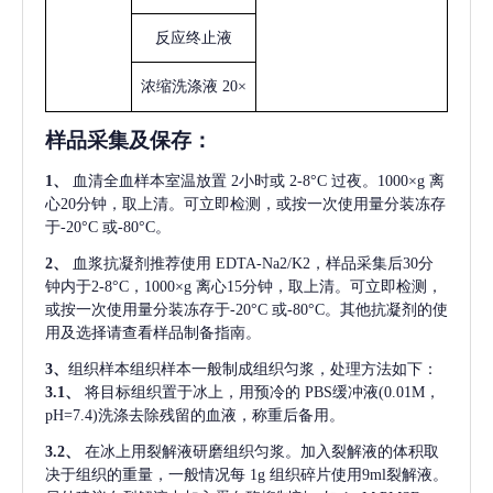
反应终止液
浓缩洗涤液
20×
样品采集及保存
：
1、
血清全血样本室温放置
2小时或 2-8°C 过夜。1000×g 离
心20分钟，取上清。可立即检测，或按一次使用量分装冻存
于-20°C 或-80°C。
2、
血浆抗凝剂推荐使用
EDTA-Na2/K2，样品采集后30分
钟内于2-8°C，1000×g 离心15分钟，取上清。可立即检测，
或按一次使用量分装冻存于-20°C 或-80°C。其他抗凝剂的使
用及选择请查看样品制备指南。
3、
组织样本组织样本一般制成组织匀浆，处理方法如下：
3.1、
将目标组织置于冰上，用预冷的
PBS缓冲液(0.01M，
pH=7.4)洗涤去除残留的血液，称重后备用。
3.2、
在冰上用裂解液研磨组织匀浆。加入裂解液的体积取
决于组织的重量，一般情况每
1g 组织碎片使用9ml裂解液。