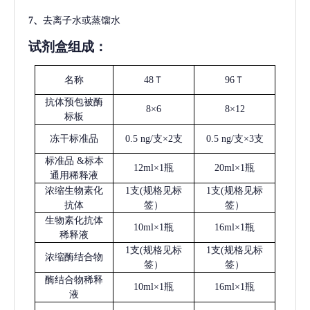
7、
去离子水或蒸馏水
试剂盒组成：
名称
48Ｔ
96Ｔ
抗体预包被酶
8×6
8×12
标板
冻干标准品
0.5 ng/支×2支
0.5 ng/支×3支
标准品
&标本
12ml×1瓶
20ml×1瓶
通用稀释液
浓缩生物素化
1支(规格见标
1支(规格见标
抗体
签）
签）
生物素化抗体
10ml×1瓶
16ml×1瓶
稀释液
1支(规格见标
1支(规格见标
浓缩酶结合物
签）
签）
酶结合物稀释
10ml×1瓶
16ml×1瓶
液