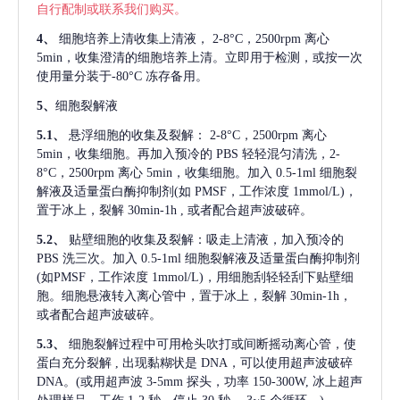
自行配制或联系我们购买。
4、
细胞培养上清收集上清液，
2-8°C，2500rpm 离心
5min，收集澄清的细胞培养上清。立即用于检测，或按一次
使用量分装于-80°C 冻存备用。
5、
细胞裂解液
5.1、
悬浮细胞的收集及裂解：
2-8°C，2500rpm 离心
5min，收集细胞。再加入预冷的 PBS 轻轻混匀清洗，2-
8°C，2500rpm 离心 5min，收集细胞。加入 0.5-1ml 细胞裂
解液及适量蛋白酶抑制剂(如 PMSF，工作浓度 1mmol/L)，
置于冰上，裂解 30min-1h , 或者配合超声波破碎。
5.2、
贴壁细胞的收集及裂解：吸走上清液，加入预冷的
PBS 洗三次。加入 0.5-1ml 细胞裂解液及适量蛋白酶抑制剂
(如PMSF，工作浓度 1mmol/L)，用细胞刮轻轻刮下贴壁细
胞。细胞悬液转入离心管中，置于冰上，裂解 30min-1h，
或者配合超声波破碎。
5.3、
细胞裂解过程中可用枪头吹打或间断摇动离心管，使
蛋白充分裂解
, 出现黏糊状是 DNA，可以使用超声波破碎
DNA。(或用超声波 3-5mm 探头，功率 150-300W, 冰上超声