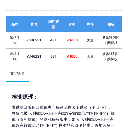
纯度/规
品牌
货号
价格
库存
包装
格
源桔生
液体试剂瓶
YJ46231
48T
￥1400
大量
物
＋酶标板
源桔生
液体试剂瓶
YJ46231
96T
￥1900
大量
物
＋酶标板
商品详情
检测原理
:
本试剂盒采用双抗体夹心酶联免疫吸附试验（
ELISA）。
在预包被
人肿瘤坏死因子受体超家族成员7(TNFRSF7)
止抗
体（固相抗体）的微孔酶标板中，加入
人肿瘤坏死因子受
体超家族成员7(TNFRSF7)
校准品和待测样本，再加入另一