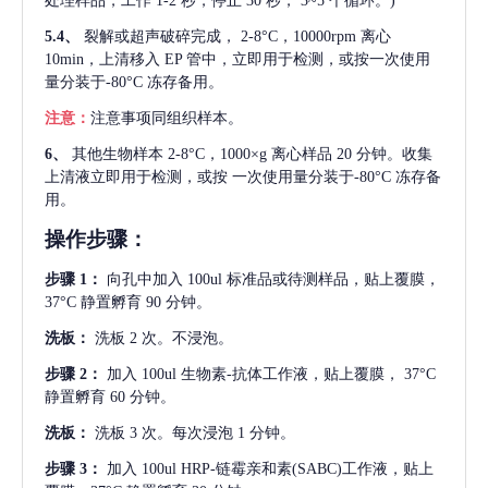
处理样品，工作 1-2 秒，停止 30 秒， 3~5 个循环。)
5.4、
裂解或超声破碎完成，
2-8°C，10000rpm 离心
10min，上清移入 EP 管中，立即用于检测，或按一次使用
量分装于-80°C 冻存备用。
注意：
注意事项同组织样本。
6、
其他生物样本
2-8°C，1000×g 离心样品 20 分钟。收集
上清液立即用于检测，或按 一次使用量分装于-80°C 冻存备
用。
操作步骤：
步骤
1：
向孔中加入
100ul 标准品或待测样品，贴上覆膜，
37°C 静置孵育 90 分钟。
洗板：
洗板
2 次。不浸泡。
步骤
2：
加入
100ul 生物素-抗体工作液，贴上覆膜， 37°C
静置孵育 60 分钟。
洗板：
洗板
3 次。每次浸泡 1 分钟。
步骤
3：
加入
100ul HRP-链霉亲和素(SABC)工作液，贴上