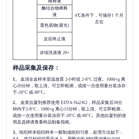
稀释液
酶结合物稀释
液
4℃条件下，可储存1 个月
左右
显色底物
(避光)
反应终止液
浓缩洗涤液
20×
样品采集及保存
：
1、
血清全血样本室温放置
2小时或 2-8°C 过夜。1000×g 离
心20分钟，取上清。可立即检测，或按一次使用量分装冻存
于-20°C 或-80°C。
2、
血浆抗凝剂推荐使用
EDTA-Na2/K2，样品采集后30分
钟内于2-8°C，1000×g 离心15分钟，取上清。可立即检测，
或按一次使用量分装冻存于-20°C 或-80°C。其他抗凝剂的使
用及选择请查看样品制备指南。
3、
组织样本组织样本一般制成组织匀浆，处理方法如下：
3.1、
将目标组织置于冰上，用预冷的
PBS缓冲液(0.01M，