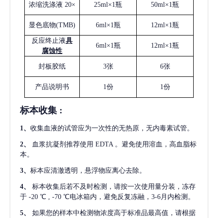
浓缩洗涤液
20×
25ml×1瓶
50ml×1瓶
显色底物
(
TMB
)
6ml×1瓶
12ml×1瓶
反应终止液
具
6ml×1瓶
12ml×1瓶
腐蚀性
封板胶纸
3张
6张
产品说明书
1份
1份
标本收集
:
1
、
收集血液的试管应为一次性的无热原，无内毒素试管。
2
、
血浆抗凝剂推荐使用
EDTA 。避免使用溶血，高血脂标
本。
3
、
标本应清澈透明，悬浮物应离心去除。
4
、
标本收集后若不及时检测，请按一次使用量分装，冻存
于
-20 ℃ , -70 ℃电冰箱内，避免反复冻融，3-6月内检测。
5
、
如果您的样本中检测物浓度高于标准品最高值，请根据