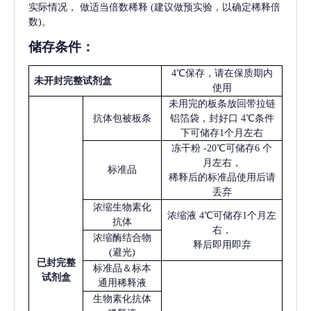
实际情况，
做适当倍数稀释
(建议做预实验，以确定稀释倍
数)。
储存条件：
4℃保存，请在保质期内
未开封完整试剂盒
使用
未用完的板条放回带拉链
抗体包被板条
铝箔袋，封好口
4℃条件
下可储存1个月左右
冻干粉
-20℃可储存6 个
月左右，
标准品
稀释后的标准品使用后请
丢弃
浓缩生物素化
浓缩液
4℃可储存1个月左
抗体
右，
浓缩酶结合物
释后即用即弃
(避光)
已
封完整
标准品＆标本
试剂盒
通用稀释液
生物素化抗体