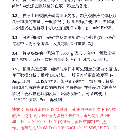
pH=7.4)洗涤去除残留的血液，称重后备用。
3.2、
在冰上用裂解液研磨组织匀浆。加入裂解液的体积取
决于组织的重量，一般情况每
1g 组织碎片使用9ml裂解液。
另外建议在裂解液中加入蛋白酶抑制剂，如 1mM PMSF。
3.3、
可再利用超声破碎或反复冻融进一步处理
(超声破碎
过程中，需冰浴降温；反复冻融法可重复2次)。
3.4、
将制备好的匀浆液于
5000×g 离心 5 分钟，留取上清
即可检测。或按一次使用量分装冻存于-20°C 或-80°C。
3.5、
根据实验需要，组织匀浆样本可先测定总蛋白浓度
,以
便于数据分析，推荐 BCA 法。一般调整总蛋白浓度至 1-
3mg/ml 用于 ELISA 检测。某些组织样本，如肝脏，肾脏，
胰腺因含有较高浓度的内源性过氧物酶, 在样品浓度较高的
情况下会和显色底物反应，出现假阳性。可尝试使用
1%H2O2 灭活 15min 再检测。
注意：
裂解液常用
PBS 缓冲液，或使用中等强度 RIPA 裂
解液。使用 时，PH 值需调整为PH7.3，避免使用含 NP-
40，Triton X-100 和 DTT 的组分，会严重抑制试剂盒工
作。推荐使用50mM Tris+0.9%NaCL+0.1% SDS,PH 7.3，可