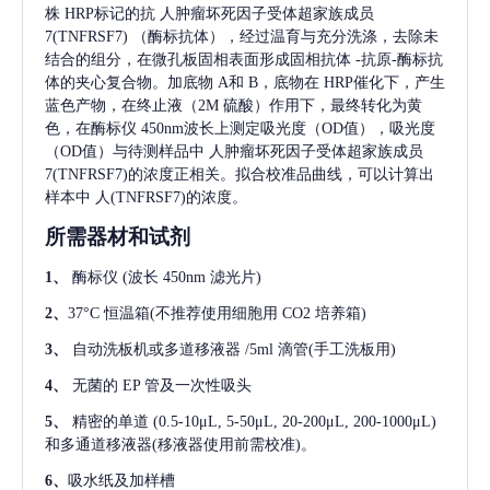
株
HRP标记的抗
人肿瘤坏死因子受体超家族成员
7(TNFRSF7)
（酶标抗体），经过温育与充分洗涤，去除未
结合的组分，在微孔板固相表面形成固相抗体
-抗原-酶标抗
体的夹心复合物。加底物 A和 B，底物在 HRP催化下，产生
蓝色产物，在终止液（2M 硫酸）作用下，最终转化为黄
色，在酶标仪 450nm波长上测定吸光度（OD值），吸光度
（OD值）与待测样品中
人肿瘤坏死因子受体超家族成员
7(TNFRSF7)
的浓度正相关。拟合校准品曲线，可以计算出
样本中
人(TNFRSF7)
的浓度。
所需器材和试剂
1、
酶标仪
(波长 450nm 滤光片)
2、
37°C 恒温箱(不推荐使用细胞用 CO2 培养箱)
3、
自动洗板机或多道移液器
/5ml 滴管(手工洗板用)
4、
无菌的
EP 管及一次性吸头
5、
精密的单道
(0.5-10μL, 5-50μL, 20-200μL, 200-1000μL)
和多通道移液器(移液器使用前需校准)。
6、
吸水纸及加样槽