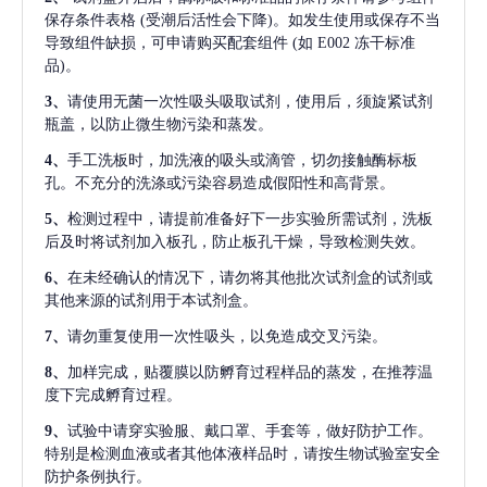
保存条件表格
(受潮后活性会下降)。如发生使用或保存不当
导致组件缺损，可申请购买配套组件
(如 E002 冻干标准
品)。
3、
请使用无菌一次性吸头吸取试剂，使用后，须旋紧试剂
瓶盖，以防止微生物污染和蒸发。
4、
手工洗板时，加洗液的吸头或滴管，切勿接触酶标板
孔。不充分的洗涤或污染容易造成假阳性和高背景。
5、
检测过程中，请提前准备好下一步实验所需试剂，洗板
后及时将试剂加入板孔，防止板孔干燥，导致检测失效。
6、
在未经确认的情况下，请勿将其他批次试剂盒的试剂或
其他来源的试剂用于本试剂盒。
7、
请勿重复使用一次性吸头，以免造成交叉污染。
8、
加样完成，贴覆膜以防孵育过程样品的蒸发，在推荐温
度下完成孵育过程。
9、
试验中请穿实验服、戴口罩、手套等，做好防护工作。
特别是检测血液或者其他体液样品时，请按生物试验室安全
防护条例执行。