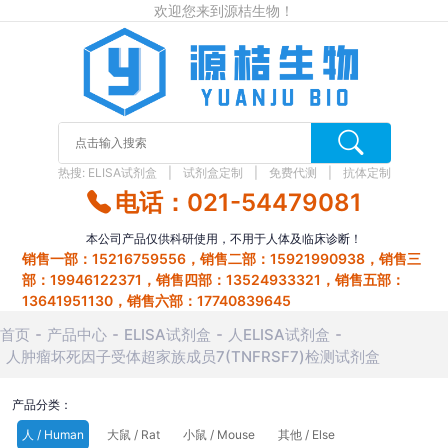
欢迎您来到源桔生物！
热搜:
ELISA试剂盒
试剂盒定制
免费代测
抗体定制
电话：021-54479081
本公司产品仅供科研使用，不用于人体及临床诊断！
销售一部：15216759556，销售二部：15921990938，销售三
部：19946122371，销售四部：13524933321，销售五部：
13641951130，销售六部：17740839645
首页
产品中心
ELISA试剂盒
人ELISA试剂盒
人肿瘤坏死因子受体超家族成员7(TNFRSF7)检测试剂盒
产品分类：
人 / Human
大鼠 / Rat
小鼠 / Mouse
其他 / Else