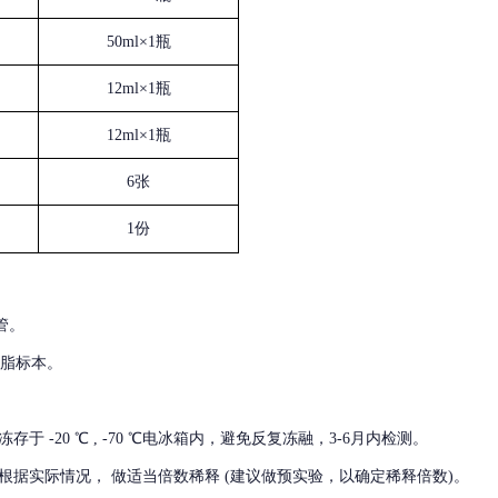
50ml×1瓶
12ml×1瓶
12ml×1瓶
6张
1份
管。
血脂标本。
冻存于
-20 ℃ , -70 ℃电冰箱内，避免反复冻融，3-6月内检测。
根据实际情况，
做适当倍数稀释
(建议做预实验，以确定稀释倍数)。