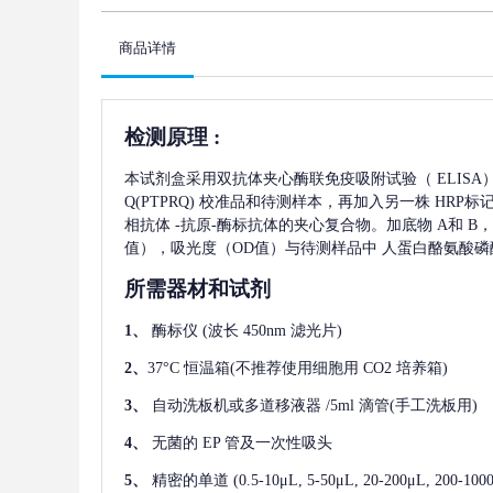
商品详情
检测原理
:
本试剂盒采用双抗体夹心酶联免疫吸附试验（
ELIS
Q(PTPRQ)
校准品和待测样本，再加入另一株
HRP标
相抗体
-抗原-酶标抗体的夹心复合物。加底物 A和 B
值），吸光度（OD值）与待测样品中
人蛋白酪氨酸磷酸
所需器材和试剂
1、
酶标仪
(波长 450nm 滤光片)
2、
37°C 恒温箱(不推荐使用细胞用 CO2 培养箱)
3、
自动洗板机或多道移液器
/5ml 滴管(手工洗板用)
4、
无菌的
EP 管及一次性吸头
5、
精密的单道
(0.5-10μL, 5-50μL, 20-200μL