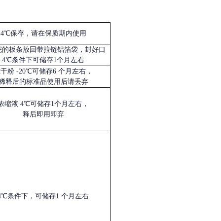
4℃保存，请在保质期内使用
完的板条放回带拉链铝箔袋，封好口
4℃条件下可储存1个月左右
冻干粉
-20℃可储存6 个月左右，
稀释后的标准品使用后请丢弃
浓缩液
4℃可储存1个月左右，
释后即用即弃
4℃条件下，可储存1 个月左右