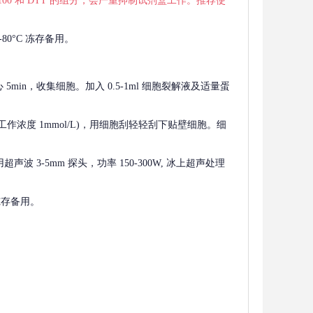
 X-100 和 DTT 的组分，会严重抑制试剂盒工作。推荐使
80°C 冻存备用。
离心 5min，收集细胞。加入 0.5-1ml 细胞裂解液及适量蛋
F，工作浓度 1mmol/L)，用细胞刮轻轻刮下贴壁细胞。细
波 3-5mm 探头，功率 150-300W, 冰上超声处理
 冻存备用。