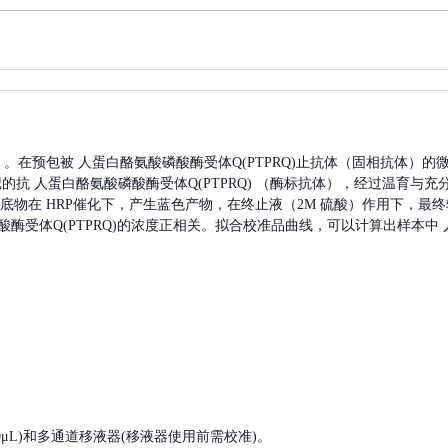
A）。在预包被
人蛋白酪氨酸磷酸酶受体Q(PTPRQ)
止抗体（固相抗体）的
记的抗
人蛋白酪氨酸磷酸酶受体Q(PTPRQ)
（酶标抗体），经过温育与充
，底物在 HRP催化下，产生蓝色产物，在终止液（2M 硫酸）作用下，最终
酶受体Q(PTPRQ)
的浓度正相关。拟合校准品曲线，可以计算出样本中
, 200-1000μL)和多通道移液器(移液器使用前需校准)。