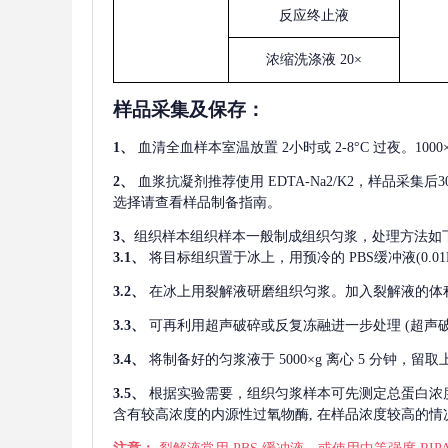
反应终止液
浓缩洗涤液
20×
样品采集及保存
：
1、
血清全血样本室温放置
2小时或 2-8°C 过夜。1
2、
血浆抗凝剂推荐使用
EDTA-Na2/K2，样品采集
选择请查看样品制备指南。
3、
组织样本组织样本一般制成组织匀浆，处理方法如
3.1、
将目标组织置于冰上，用预冷的
PBS缓冲液(0.
3.2、
在冰上用裂解液研磨组织匀浆。加入裂解液的体
3.3、
可再利用超声破碎或反复冻融进一步处理
(超声
3.4、
将制备好的匀浆液于
5000×g 离心 5 分钟，
3.5、
根据实验需要，组织匀浆样本可先测定总蛋白浓
含有较高浓度的内源性过氧物酶, 在样品浓度较高的情况下