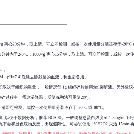
000×g 离心20分钟，取上清。可立即检测，或按一次使用量分装冻存于-20°C 或
后30分钟内于2-8°C，1000×g 离心15分钟，取上清。可立即检测，或按一次
下：
01M，pH=7.4)洗涤去除残留的血液，称重后备用。
积取决于组织的重量，一般情况每
1g 组织碎片使用9ml裂解液。另外建议
破碎过程中，需冰浴降温；反复冻融法可重复2次)。
留取上清即可检测。或按一次使用量分装冻存于-20°C 或-80°C。
度
,以便于数据分析，推荐 BCA 法。一般调整总蛋白浓度至 1-3mg/ml
会和显色底物反应，出现假阳性。可尝试使用 1%H2O2 灭活 15min 