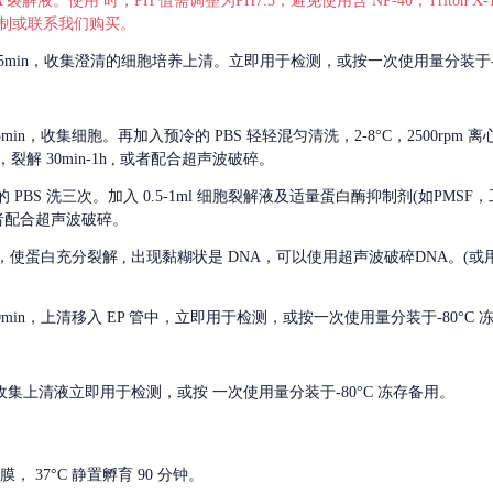
 裂解液。使用 时，PH 值需调整为PH7.3，避免使用含 NP-40，Triton
，可自行配制或联系我们购买。
m 离心 5min，收集澄清的细胞培养上清。立即用于检测，或按一次使用量分装于-
离心 5min，收集细胞。再加入预冷的 PBS 轻轻混匀清洗，2-8°C，2500rpm 
裂解 30min-1h , 或者配合超声波破碎。
的
PBS 洗三次。加入 0.5-1ml 细胞裂解液及适量蛋白酶抑制剂(如PMS
或者配合超声波破碎。
，使蛋白充分裂解
, 出现黏糊状是 DNA，可以使用超声波破碎DNA。(或用超声
 离心 10min，上清移入 EP 管中，立即用于检测，或按一次使用量分装于-80°C
 分钟。收集上清液立即用于检测，或按 一次使用量分装于-80°C 冻存备用。
， 37°C 静置孵育 90 分钟。