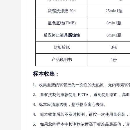
浓缩洗涤液
20×
25ml×1瓶
显色底物
(
TMB
)
6ml×1瓶
反应终止液
具腐蚀性
6ml×1瓶
封板胶纸
3张
产品说明书
1份
标本收集
:
1
、
收集血液的试管应为一次性的无热原，无内毒素试
2
、
血浆抗凝剂推荐使用
EDTA 。避免使用溶血，高
3
、
标本应清澈透明，悬浮物应离心去除。
4
、
标本收集后若不及时检测，请按一次使用量分装，
5
、
如果您的样本中检测物浓度高于标准品最高值，请