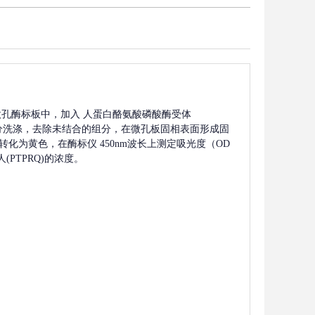
微孔酶标板中，加入
人蛋白酪氨酸磷酸酶受体
分洗涤，去除未结合的组分，在微孔板固相表面形成固
转化为黄色，在酶标仪 450nm波长上测定吸光度（OD
人(PTPRQ)
的浓度。