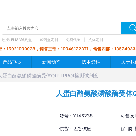
热搜:
ELISA试剂盒
试剂盒定制
免费代测
抗体定制
：15921990938，销售三部：19946122371，销售四部：13524933
产品中心
新闻动态
技术资料
关于我
人蛋白酪氨酸磷酸酶受体Q(PTPRQ)检测试剂盒
人蛋白酪氨酸磷酸酶受体Q(
货号：YJ46238
可售卖
供货：现货供应
保 质