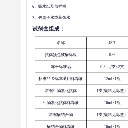
6、
吸水纸及加样槽
7、
去离子水或蒸馏水
试剂盒组成：
名称
48Ｔ
抗体预包被酶标板
8×6
冻干标准品
0.5 ng/支×2支
标准品
&标本通用稀释液
12ml×1瓶
浓缩生物素化抗体
1支(规格见标签）
生物素化抗体稀释液
10ml×1瓶
浓缩酶结合物
1支(规格见标签）
酶结合物稀释液
10ml×1瓶