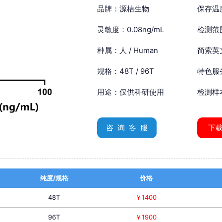
品牌：源桔生物
保存温
灵敏度：0.08ng/mL
检测范围
种属：人 / Human
简索英文：
规格：48T / 96T
特色服
用途：仅供科研使用
检测样
咨 询 客 服
下
纯度/规格
价格
48T
￥1400
96T
￥1900