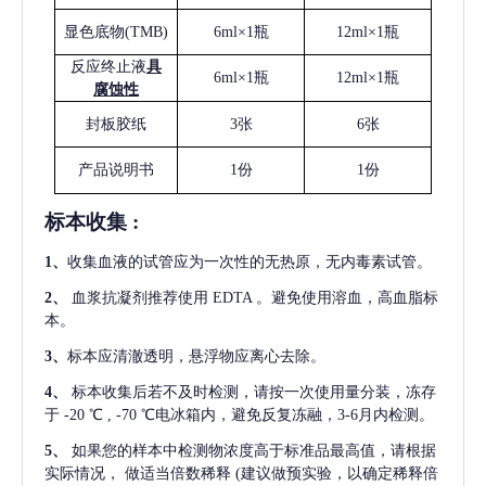
显色底物
(
TMB
)
6ml×1瓶
12ml×1瓶
反应终止液
具
6ml×1瓶
12ml×1瓶
腐蚀性
封板胶纸
3张
6张
产品说明书
1份
1份
标本收集
:
1
、
收集血液的试管应为一次性的无热原，无内毒素试管。
2
、
血浆抗凝剂推荐使用
EDTA 。避免使用溶血，高血脂标
本。
3
、
标本应清澈透明，悬浮物应离心去除。
4
、
标本收集后若不及时检测，请按一次使用量分装，冻存
于
-20 ℃ , -70 ℃电冰箱内，避免反复冻融，3-6月内检测。
5
、
如果您的样本中检测物浓度高于标准品最高值，请根据
实际情况，
做适当倍数稀释
(建议做预实验，以确定稀释倍