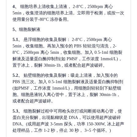
4、
细胞培养上清收集上清液，
2-8°C，2500rpm 离心
5min，收集澄清的细胞培养上清。立即用于检测，或按一次
使用量分装于-80°C 冻存备用。
5、
细胞裂解液
5.1、
悬浮细胞的收集及裂解：
2-8°C，2500rpm 离心
5min，收集细胞。再加入预冷的 PBS 轻轻混匀清洗，2-
8°C，2500rpm 离心 5min，收集细胞。加入 0.5-1ml 细胞裂
解液及适量蛋白酶抑制剂(如 PMSF，工作浓度 1mmol/L)，
置于冰上，裂解 30min-1h , 或者配合超声波破碎。
5.2、
贴壁细胞的收集及裂解：吸走上清液，加入预冷的
PBS 洗三次。加入 0.5-1ml 细胞裂解液及适量蛋白酶抑制剂
(如PMSF，工作浓度 1mmol/L)，用细胞刮轻轻刮下贴壁细
胞。细胞悬液转入离心管中，置于冰上，裂解 30min-1h，
或者配合超声波破碎。
5.3、
细胞裂解过程中可用枪头吹打或间断摇动离心管，使
蛋白充分裂解
, 出现黏糊状是 DNA，可以使用超声波破碎
DNA。(或用超声波 3-5mm 探头，功率 150-300W, 冰上超声
处理样品，工作 1-2 秒，停止 30 秒， 3~5 个循环。)