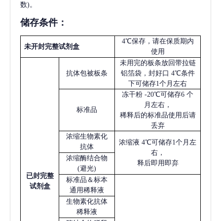
数)。
储存条件：
4℃保存，请在保质期内
未开封完整试剂盒
使用
未用完的板条放回带拉链
抗体包被板条
铝箔袋，封好口
4℃条件
下可储存1个月左右
冻干粉
-20℃可储存6 个
月左右，
标准品
稀释后的标准品使用后请
丢弃
浓缩生物素化
浓缩液
4℃可储存1个月左
抗体
右，
浓缩酶结合物
释后即用即弃
(避光)
已
封完整
标准品＆标本
试剂盒
通用稀释液
生物素化抗体
稀释液