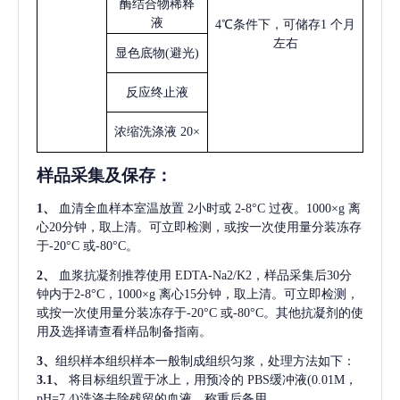
酶结合物稀释
液
4℃条件下，可储存1 个月
左右
显色底物
(避光)
反应终止液
浓缩洗涤液
20×
样品采集及保存
：
1、
血清全血样本室温放置
2小时或 2-8°C 过夜。1000×g 离
心20分钟，取上清。可立即检测，或按一次使用量分装冻存
于-20°C 或-80°C。
2、
血浆抗凝剂推荐使用
EDTA-Na2/K2，样品采集后30分
钟内于2-8°C，1000×g 离心15分钟，取上清。可立即检测，
或按一次使用量分装冻存于-20°C 或-80°C。其他抗凝剂的使
用及选择请查看样品制备指南。
3、
组织样本组织样本一般制成组织匀浆，处理方法如下：
3.1、
将目标组织置于冰上，用预冷的
PBS缓冲液(0.01M，
pH=7.4)洗涤去除残留的血液，称重后备用。