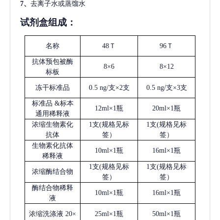
7、
去离子水或蒸馏水
试剂盒组成：
名称
48Ｔ
96Ｔ
抗体预包被酶
8×6
8×12
标板
冻干标准品
0.5 ng/支×2支
0.5 ng/支×3支
标准品
&标本
12ml×1瓶
20ml×1瓶
通用稀释液
浓缩生物素化
1支(规格见标
1支(规格见标
抗体
签）
签）
生物素化抗体
10ml×1瓶
16ml×1瓶
稀释液
1支(规格见标
1支(规格见标
浓缩酶结合物
签）
签）
酶结合物稀释
10ml×1瓶
16ml×1瓶
液
浓缩洗涤液
20×
25ml×1瓶
50ml×1瓶