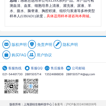
总结：
感谢您选用本公司ELISA系列产品。本产品可检
测血清、血浆、细胞培养上清液、灌洗液、尿液、羊
水、腹水、脑脊液、胸腔积液、组织匀浆液等多种类型
样本人(UBIAD1)浓度，
具体适用样本请咨询本商铺
。
版权声明
免责声明
隐私声明
购买FAQ
用户协议
客服热线
客服QQ
售后服务
公司邮箱
021-54461730
2881505714
13524666836
2881505714@qq.com
版权所有：上海源桔生物科技中心 |
备案号：沪ICP备2024098206号