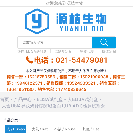
欢迎您来到源桔生物！
热搜:
ELISA试剂盒
试剂盒定制
免费代测
抗体定制
电话：021-54479081
本公司产品仅供科研使用，不用于人体及临床诊断！
销售一部：15216759556，销售二部：15921990938，销售三
部：19946122371，销售四部：13524933321，销售五部：
13641951130，销售六部：17740839645
首页
产品中心
ELISA试剂盒
人ELISA试剂盒
人含UbiA异戊烯转移酶域蛋白1(UBIAD1)检测试剂盒
产品分类：
人 / Human
大鼠 / Rat
小鼠 / Mouse
其他 / Else