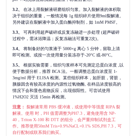
3.2、
在冰上用裂解液研磨组织匀浆。加入裂解液的体积取
决于组织的重量，一般情况每
1g 组织碎片使用9ml裂解液。
另外建议在裂解液中加入蛋白酶抑制剂，如 1mM PMSF。
3.3、
可再利用超声破碎或反复冻融进一步处理
(超声破碎
过程中，需冰浴降温；反复冻融法可重复2次)。
3.4、
将制备好的匀浆液于
5000×g 离心 5 分钟，留取上清
即可检测。或按一次使用量分装冻存于-20°C 或-80°C。
3.5、
根据实验需要，组织匀浆样本可先测定总蛋白浓度
,以
便于数据分析，推荐 BCA 法。一般调整总蛋白浓度至 1-
3mg/ml 用于 ELISA 检测。某些组织样本，如肝脏，肾脏，
胰腺因含有较高浓度的内源性过氧物酶, 在样品浓度较高的
情况下会和显色底物反应，出现假阳性。可尝试使用
1%H2O2 灭活 15min 再检测。
注意：
裂解液常用
PBS 缓冲液，或使用中等强度 RIPA 裂
解液。使用 时，PH 值需调整为PH7.3，避免使用含 NP-
40，Triton X-100 和 DTT 的组分，会严重抑制试剂盒工
作。推荐使用50mM Tris+0.9%NaCL+0.1% SDS,PH 7.3，可
自行配制或联系我们购买。