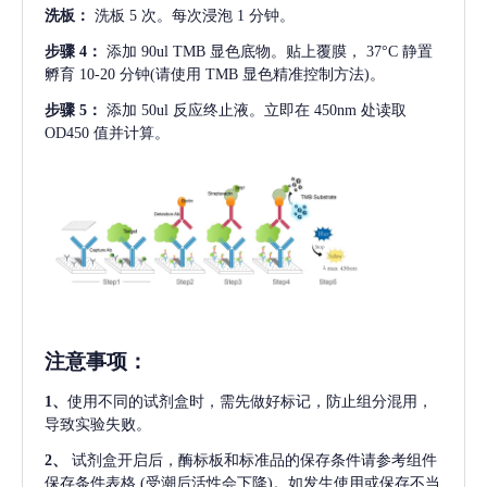
洗板：
洗板
5 次。每次浸泡 1 分钟。
步骤
4：
添加
90ul TMB 显色底物。贴上覆膜， 37°C 静置
孵育 10-20 分钟(请使用 TMB 显色精准控制方法)。
步骤
5：
添加
50ul 反应终止液。立即在 450nm 处读取
OD450 值并计算。
注意事项
：
1、
使用不同的试剂盒时，需先做好标记，防止组分混用，
导致实验失败。
2、
试剂盒开启后，酶标板和标准品的保存条件请参考组件
保存条件表格
(受潮后活性会下降)。如发生使用或保存不当