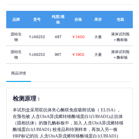
纯度/规
品牌
货号
价格
库存
包装
格
源桔生
液体试剂瓶
YJ46253
48T
￥1400
大量
物
＋酶标板
源桔生
液体试剂瓶
YJ46253
96T
￥1900
大量
物
＋酶标板
商品详情
检测原理
:
本试剂盒采用双抗体夹心酶联免疫吸附试验（
ELISA）。
在预包被
人含UbiA异戊烯转移酶域蛋白1(UBIAD1)
止抗体
（固相抗体）的微孔酶标板中，加入
人含UbiA异戊烯转移
酶域蛋白1(UBIAD1)
校准品和待测样本，再加入另一株
HRP标记的抗
人含UbiA异戊烯转移酶域蛋白1(UBIAD1)