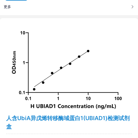
更多
人含UbiA异戊烯转移酶域蛋白1(UBIAD1)检测试剂
盒