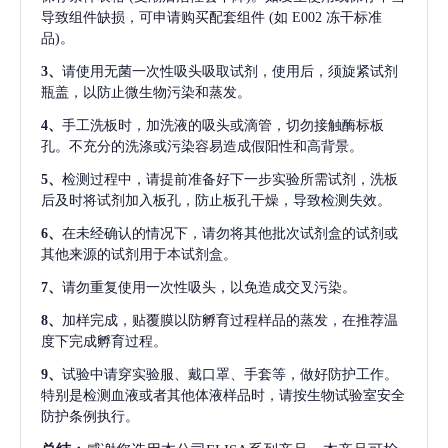
导致组件缺损，可申请购买配套组件
(如 E002 冻干标准
品)。
3、
请使用无菌一次性吸头吸取试剂，使用后，须旋紧试剂
瓶盖，以防止微生物污染和蒸发。
4、
手工洗板时，加洗液的吸头或滴管，切勿接触酶标板
孔。不充分的洗涤或污染容易造成假阳性和高背景。
5、
检测过程中，请提前准备好下一步实验所需试剂，洗板
后及时将试剂加入板孔，防止板孔干燥，导致检测失效。
6、
在未经确认的情况下，请勿将其他批次试剂盒的试剂或
其他来源的试剂用于本试剂盒。
7、
请勿重复使用一次性吸头，以免造成交叉污染。
8、
加样完成，贴覆膜以防孵育过程样品的蒸发，在推荐温
度下完成孵育过程。
9、
试验中请穿实验服、戴口罩、手套等，做好防护工作。
特别是检测血液或者其他体液样品时，请按生物试验室安全
防护条例执行。