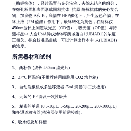
（酶标抗体），经过温育与充分洗涤，去除未结合的组分，
在微孔板固相表面形成固相抗体
-抗原-酶标抗体的夹心复合
物。加底物 A和 B，底物在 HRP催化下，产生蓝色产物，在
终止液（2M 硫酸）作用下，最终转化为黄色，在酶标仪
450nm波长上测定吸光度（OD值），吸光度（OD值）与待
测样品中
人含UbiA异戊烯转移酶域蛋白1(UBIAD1)
的浓度
正相关。拟合校准品曲线，可以计算出样本中
人(UBIAD1)
的浓度。
所需器材和试剂
1、
酶标仪
(波长 450nm 滤光片)
2、
37°C 恒温箱(不推荐使用细胞用 CO2 培养箱)
3、
自动洗板机或多道移液器
/5ml 滴管(手工洗板用)
4、
无菌的
EP 管及一次性吸头
5、
精密的单道
(0.5-10μL, 5-50μL, 20-200μL, 200-1000μL)
和多通道移液器(移液器使用前需校准)。
6、
吸水纸及加样槽