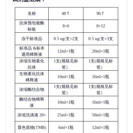
名称
48Ｔ
96Ｔ
抗体预包被酶
8×6
8×12
标板
冻干标准品
0.5 ng/支×2支
0.5 ng/支×3支
标准品
&标本
12ml×1瓶
20ml×1瓶
通用稀释液
浓缩生物素化
1支(规格见标
1支(规格见标
抗体
签）
签）
生物素化抗体
10ml×1瓶
16ml×1瓶
稀释液
1支(规格见标
1支(规格见标
浓缩酶结合物
签）
签）
酶结合物稀释
10ml×1瓶
16ml×1瓶
液
浓缩洗涤液
20×
25ml×1瓶
50ml×1瓶
显色底物
(
TMB
)
6ml×1瓶
12ml×1瓶