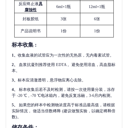
反应终止液
具
6ml×1瓶
12ml×1瓶
腐蚀性
封板胶纸
3张
6张
产品说明书
1份
1份
标本收集
:
1
、
收集血液的试管应为一次性的无热原，无内毒素试管。
2
、
血浆抗凝剂推荐使用
EDTA 。避免使用溶血，高血脂标
本。
3
、
标本应清澈透明，悬浮物应离心去除。
4
、
标本收集后若不及时检测，请按一次使用量分装，冻存
于
-20 ℃ , -70 ℃电冰箱内，避免反复冻融，3-6月内检测。
5
、
如果您的样本中检测物浓度高于标准品最高值，请根据
实际情况，
做适当倍数稀释
(建议做预实验，以确定稀释倍
数)。
储存条件：