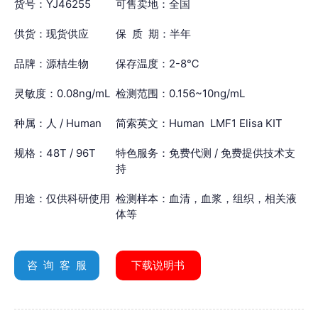
货号：YJ46255
可售卖地：全国
供货：现货供应
保 质 期：半年
品牌：源桔生物
保存温度：2-8℃
灵敏度：0.08ng/mL
检测范围：0.156~10ng/mL
种属：人 / Human
简索英文：Human LMF1 Elisa KIT
规格：48T / 96T
特色服务：免费代测 / 免费提供技术支
持
用途：仅供科研使用
检测样本：血清，血浆，组织，相关液
体等
咨 询 客 服
下载说明书