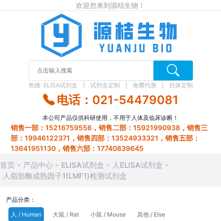
欢迎您来到源桔生物！
热搜:
ELISA试剂盒
试剂盒定制
免费代测
抗体定制
电话：021-54479081
本公司产品仅供科研使用，不用于人体及临床诊断！
销售一部：15216759556，销售二部：15921990938，销售三
部：19946122371，销售四部：13524933321，销售五部：
13641951130，销售六部：17740839645
首页
产品中心
ELISA试剂盒
人ELISA试剂盒
人脂肪酶成熟因子1(LMF1)检测试剂盒
产品分类：
人 / Human
大鼠 / Rat
小鼠 / Mouse
其他 / Else