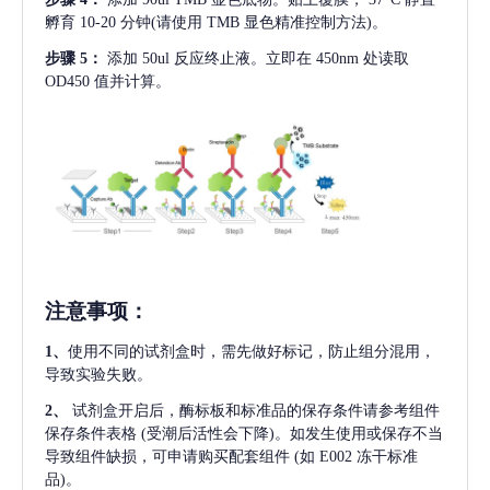
孵育 10-20 分钟(请使用 TMB 显色精准控制方法)。
步骤
5：
添加
50ul 反应终止液。立即在 450nm 处读取
OD450 值并计算。
注意事项
：
1、
使用不同的试剂盒时，需先做好标记，防止组分混用，
导致实验失败。
2、
试剂盒开启后，酶标板和标准品的保存条件请参考组件
保存条件表格
(受潮后活性会下降)。如发生使用或保存不当
导致组件缺损，可申请购买配套组件
(如 E002 冻干标准
品)。