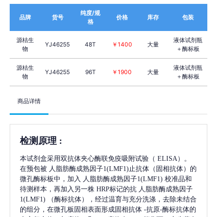
纯度/规
品牌
货号
价格
库存
包装
格
源桔生
液体试剂瓶
YJ46255
48T
￥1400
大量
物
＋酶标板
源桔生
液体试剂瓶
YJ46255
96T
￥1900
大量
物
＋酶标板
商品详情
检测原理
:
本试剂盒采用双抗体夹心酶联免疫吸附试验（
ELISA）。
在预包被
人脂肪酶成熟因子1(LMF1)
止抗体（固相抗体）的
微孔酶标板中，加入
人脂肪酶成熟因子1(LMF1)
校准品和
待测样本，再加入另一株
HRP标记的抗
人脂肪酶成熟因子
1(LMF1)
（酶标抗体），经过温育与充分洗涤，去除未结合
的组分，在微孔板固相表面形成固相抗体
-抗原-酶标抗体的