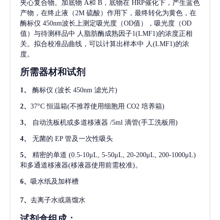
夹心复合物。加底物 A和 B，底物在 HRP催化下，产生蓝色
产物，在终止液（2M 硫酸）作用下，最终转化为黄色，在
酶标仪 450nm波长上测定吸光度（OD值），吸光度（OD
值）与待测样品中
人脂肪酶成熟因子1(LMF1)
的浓度正相
关。拟合校准品曲线，可以计算出样本中
人(LMF1)
的浓
度。
所需器材和试剂
1、
酶标仪
(波长 450nm 滤光片)
2、
37°C 恒温箱(不推荐使用细胞用 CO2 培养箱)
3、
自动洗板机或多道移液器
/5ml 滴管(手工洗板用)
4、
无菌的
EP 管及一次性吸头
5、
精密的单道
(0.5-10μL, 5-50μL, 20-200μL, 200-1000μL)
和多通道移液器(移液器使用前需校准)。
6、
吸水纸及加样槽
7、
去离子水或蒸馏水
试剂盒组成：