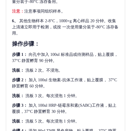
量分装于-80°C 冻存备用。
注意：
注意事项同组织样本。
6、
其他生物样本
2-8°C，1000×g 离心样品 20 分钟。收集
上清液立即用于检测，或按 一次使用量分装于-80°C 冻存备
用。
操作步骤：
步骤
1：
向孔中加入
100ul 标准品或待测样品，贴上覆膜，
37°C 静置孵育 90 分钟。
洗板：
洗板
2 次。不浸泡。
步骤
2：
加入
100ul 生物素-抗体工作液，贴上覆膜， 37°C
静置孵育 60 分钟。
洗板：
洗板
3 次。每次浸泡 1 分钟。
步骤
3：
加入
100ul HRP-链霉亲和素(SABC)工作液，贴上
覆膜，37°C 静置孵育 30 分钟。
洗板：
洗板
5 次。每次浸泡 1 分钟。
步骤
4：
添加
90ul TMB 显色底物。贴上覆膜， 37°C 静置