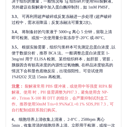
决于组织的重量，一般情况每
1g 组织碎片使用9ml裂解液。
另外建议在裂解液中加入蛋白酶抑制剂，如 1mM PMSF。
3.3、
可再利用超声破碎或反复冻融进一步处理
(超声破碎
过程中，需冰浴降温；反复冻融法可重复2次)。
3.4、
将制备好的匀浆液于
5000×g 离心 5 分钟，留取上清
即可检测。或按一次使用量分装冻存于-20°C 或-80°C。
3.5、
根据实验需要，组织匀浆样本可先测定总蛋白浓度
,以
便于数据分析，推荐 BCA 法。一般调整总蛋白浓度至 1-
3mg/ml 用于 ELISA 检测。某些组织样本，如肝脏，肾脏，
胰腺因含有较高浓度的内源性过氧物酶, 在样品浓度较高的
情况下会和显色底物反应，出现假阳性。可尝试使用
1%H2O2 灭活 15min 再检测。
注意：
裂解液常用
PBS 缓冲液，或使用中等强度 RIPA 裂
解液。使用 时，PH 值需调整为PH7.3，避免使用含 NP-
40，Triton X-100 和 DTT 的组分，会严重抑制试剂盒工
作。推荐使用50mM Tris+0.9%NaCL+0.1% SDS,PH 7.3，可
自行配制或联系我们购买。
4、
细胞培养上清收集上清液，
2-8°C，2500rpm 离心
5min，收集澄清的细胞培养上清。立即用于检测，或按一次