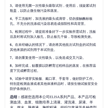
3、
请使用无菌一次性吸头吸取试剂，使用后，须旋紧试剂
瓶盖，以防止微生物污染和蒸发。
4、
手工洗板时，加洗液的吸头或滴管，切勿接触酶标板
孔。不充分的洗涤或污染容易造成假阳性和高背景。
5、
检测过程中，请提前准备好下一步实验所需试剂，洗板
后及时将试剂加入板孔，防止板孔干燥，导致检测失效。
6、
在未经确认的情况下，请勿将其他批次试剂盒的试剂或
其他来源的试剂用于本试剂盒。
7、
请勿重复使用一次性吸头，以免造成交叉污染。
8、
加样完成，贴覆膜以防孵育过程样品的蒸发，在推荐温
度下完成孵育过程。
9、
试验中请穿实验服、戴口罩、手套等，做好防护工作。
特别是检测血液或者其他体液样品时，请按生物试验室安全
防护条例执行。
总结：
感谢您选用本公司ELISA系列产品。本产品可检
测血清、血浆、细胞培养上清液、灌洗液、尿液、羊
水、腹水、脑脊液、胸腔积液、组织匀浆液等多种类型