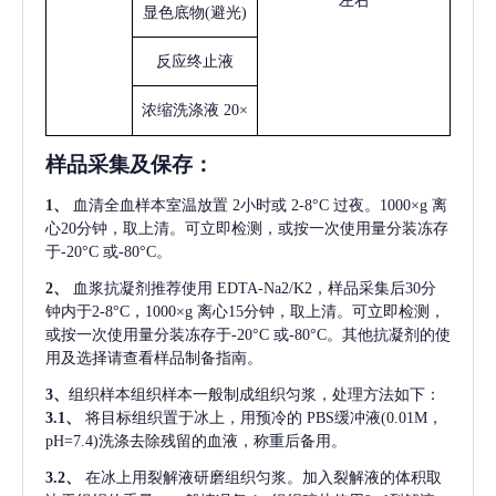
左右
显色底物
(避光)
反应终止液
浓缩洗涤液
20×
样品采集及保存
：
1、
血清全血样本室温放置
2小时或 2-8°C 过夜。1000×g 离
心20分钟，取上清。可立即检测，或按一次使用量分装冻存
于-20°C 或-80°C。
2、
血浆抗凝剂推荐使用
EDTA-Na2/K2，样品采集后30分
钟内于2-8°C，1000×g 离心15分钟，取上清。可立即检测，
或按一次使用量分装冻存于-20°C 或-80°C。其他抗凝剂的使
用及选择请查看样品制备指南。
3、
组织样本组织样本一般制成组织匀浆，处理方法如下：
3.1、
将目标组织置于冰上，用预冷的
PBS缓冲液(0.01M，
pH=7.4)洗涤去除残留的血液，称重后备用。
3.2、
在冰上用裂解液研磨组织匀浆。加入裂解液的体积取