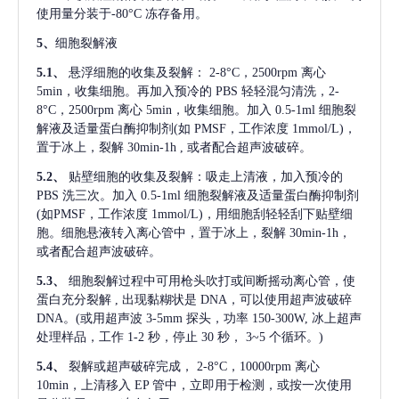
使用量分装于-80°C 冻存备用。
5、
细胞裂解液
5.1、
悬浮细胞的收集及裂解：
2-8°C，2500rpm 离心
5min，收集细胞。再加入预冷的 PBS 轻轻混匀清洗，2-
8°C，2500rpm 离心 5min，收集细胞。加入 0.5-1ml 细胞裂
解液及适量蛋白酶抑制剂(如 PMSF，工作浓度 1mmol/L)，
置于冰上，裂解 30min-1h , 或者配合超声波破碎。
5.2、
贴壁细胞的收集及裂解：吸走上清液，加入预冷的
PBS 洗三次。加入 0.5-1ml 细胞裂解液及适量蛋白酶抑制剂
(如PMSF，工作浓度 1mmol/L)，用细胞刮轻轻刮下贴壁细
胞。细胞悬液转入离心管中，置于冰上，裂解 30min-1h，
或者配合超声波破碎。
5.3、
细胞裂解过程中可用枪头吹打或间断摇动离心管，使
蛋白充分裂解
, 出现黏糊状是 DNA，可以使用超声波破碎
DNA。(或用超声波 3-5mm 探头，功率 150-300W, 冰上超声
处理样品，工作 1-2 秒，停止 30 秒， 3~5 个循环。)
5.4、
裂解或超声破碎完成，
2-8°C，10000rpm 离心
10min，上清移入 EP 管中，立即用于检测，或按一次使用