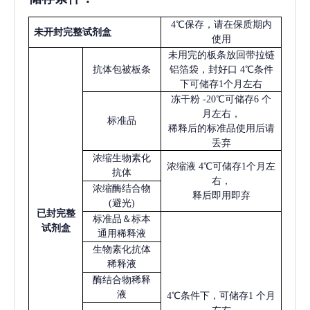
4℃保存，请在保质期内
未开封完整试剂盒
使用
未用完的板条放回带拉链
抗体包被板条
铝箔袋，封好口
4℃条件
下可储存1个月左右
冻干粉
-20℃可储存6 个
月左右，
标准品
稀释后的标准品使用后请
丢弃
浓缩生物素化
浓缩液
4℃可储存1个月左
抗体
右，
浓缩酶结合物
释后即用即弃
(避光)
已
封完整
标准品＆标本
试剂盒
通用稀释液
生物素化抗体
稀释液
酶结合物稀释
液
4℃条件下，可储存1 个月