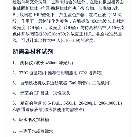
过温育与充分洗涤，去除未结合的组分，在微孔板固相表面
形成固相抗体
-抗原-酶标抗体的夹心复合物。加底物 A和
B，底物在 HRP催化下，产生蓝色产物，在终止液（2M 硫
酸）作用下，最终转化为黄色，在酶标仪 450nm波长上测定
吸光度（OD值），吸光度（OD值）与待测样品中
人16号染
色体开放阅读框89(C16orf89)
的浓度正相关。拟合校准品曲
线，可以计算出样本中
人(C16orf89)
的浓度。
所需器材和试剂
1、
酶标仪
(波长 450nm 滤光片)
2、
37°C 恒温箱(不推荐使用细胞用 CO2 培养箱)
3、
自动洗板机或多道移液器
/5ml 滴管(手工洗板用)
4、
无菌的
EP 管及一次性吸头
5、
精密的单道
(0.5-10μL, 5-50μL, 20-200μL, 200-1000μL)
和多通道移液器(移液器使用前需校准)。
6、
吸水纸及加样槽
7、
去离子水或蒸馏水