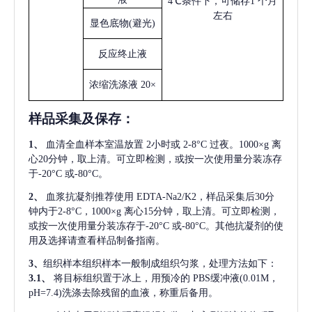
4℃条件下，可储存1 个月
左右
显色底物
(避光)
反应终止液
浓缩洗涤液
20×
样品采集及保存
：
1、
血清全血样本室温放置
2小时或 2-8°C 过夜。1000×g 离
心20分钟，取上清。可立即检测，或按一次使用量分装冻存
于-20°C 或-80°C。
2、
血浆抗凝剂推荐使用
EDTA-Na2/K2，样品采集后30分
钟内于2-8°C，1000×g 离心15分钟，取上清。可立即检测，
或按一次使用量分装冻存于-20°C 或-80°C。其他抗凝剂的使
用及选择请查看样品制备指南。
3、
组织样本组织样本一般制成组织匀浆，处理方法如下：
3.1、
将目标组织置于冰上，用预冷的
PBS缓冲液(0.01M，
pH=7.4)洗涤去除残留的血液，称重后备用。