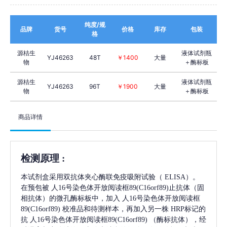
纯度/规
品牌
货号
价格
库存
包装
格
源桔生
液体试剂瓶
YJ46263
48T
￥1400
大量
物
＋酶标板
源桔生
液体试剂瓶
YJ46263
96T
￥1900
大量
物
＋酶标板
商品详情
检测原理
:
本试剂盒采用双抗体夹心酶联免疫吸附试验（
ELISA）。
在预包被
人16号染色体开放阅读框89(C16orf89)
止抗体（固
相抗体）的微孔酶标板中，加入
人16号染色体开放阅读框
89(C16orf89)
校准品和待测样本，再加入另一株
HRP标记的
抗
人16号染色体开放阅读框89(C16orf89)
（酶标抗体），经