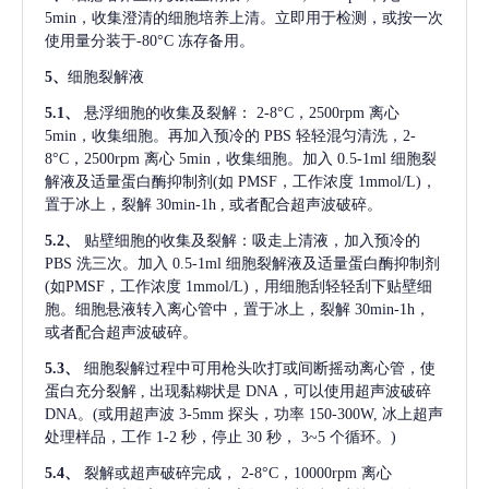
5min，收集澄清的细胞培养上清。立即用于检测，或按一次
使用量分装于-80°C 冻存备用。
5、
细胞裂解液
5.1、
悬浮细胞的收集及裂解：
2-8°C，2500rpm 离心
5min，收集细胞。再加入预冷的 PBS 轻轻混匀清洗，2-
8°C，2500rpm 离心 5min，收集细胞。加入 0.5-1ml 细胞裂
解液及适量蛋白酶抑制剂(如 PMSF，工作浓度 1mmol/L)，
置于冰上，裂解 30min-1h , 或者配合超声波破碎。
5.2、
贴壁细胞的收集及裂解：吸走上清液，加入预冷的
PBS 洗三次。加入 0.5-1ml 细胞裂解液及适量蛋白酶抑制剂
(如PMSF，工作浓度 1mmol/L)，用细胞刮轻轻刮下贴壁细
胞。细胞悬液转入离心管中，置于冰上，裂解 30min-1h，
或者配合超声波破碎。
5.3、
细胞裂解过程中可用枪头吹打或间断摇动离心管，使
蛋白充分裂解
, 出现黏糊状是 DNA，可以使用超声波破碎
DNA。(或用超声波 3-5mm 探头，功率 150-300W, 冰上超声
处理样品，工作 1-2 秒，停止 30 秒， 3~5 个循环。)
5.4、
裂解或超声破碎完成，
2-8°C，10000rpm 离心