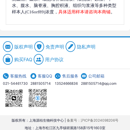
水、腹水、脑脊液、胸腔积液、组织匀浆液等多种类型
样本人(C16orf89)浓度，
具体适用样本请咨询本商铺
。
版权声明
免责声明
隐私声明
购买FAQ
用户协议
客服热线
客服QQ
售后服务
公司邮箱
021-54461730
2881505714
13524666836
2881505714@qq.com
版权所有：上海源桔生物科技中心 |
备案号：沪ICP备2024098206号
地址：上海市松江区九亭镇研展路158弄15号1603室