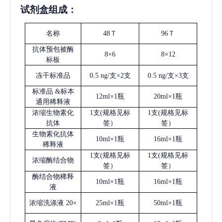
试剂盒组成：
名称
48Ｔ
96Ｔ
抗体预包被酶
8×6
8×12
标板
冻干标准品
0.5 ng/支×2支
0.5 ng/支×3支
标准品
&标本
12ml×1瓶
20ml×1瓶
通用稀释液
浓缩生物素化
1支(规格见标
1支(规格见标
抗体
签）
签）
生物素化抗体
10ml×1瓶
16ml×1瓶
稀释液
1支(规格见标
1支(规格见标
浓缩酶结合物
签）
签）
酶结合物稀释
10ml×1瓶
16ml×1瓶
液
浓缩洗涤液
20×
25ml×1瓶
50ml×1瓶