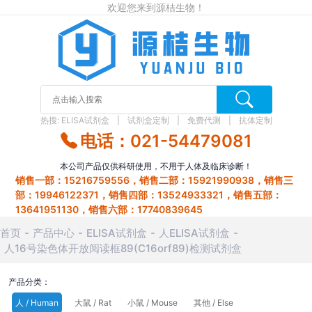
欢迎您来到源桔生物！
热搜:
ELISA试剂盒
试剂盒定制
免费代测
抗体定制
电话：021-54479081
本公司产品仅供科研使用，不用于人体及临床诊断！
销售一部：15216759556，销售二部：15921990938，销售三
部：19946122371，销售四部：13524933321，销售五部：
13641951130，销售六部：17740839645
首页
产品中心
ELISA试剂盒
人ELISA试剂盒
人16号染色体开放阅读框89(C16orf89)检测试剂盒
产品分类：
人 / Human
大鼠 / Rat
小鼠 / Mouse
其他 / Else