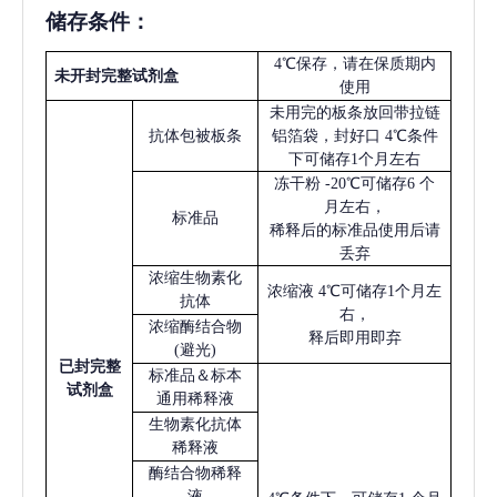
储存条件：
4℃保存，请在保质期内
未开封完整试剂盒
使用
未用完的板条放回带拉链
抗体包被板条
铝箔袋，封好口
4℃条件
下可储存1个月左右
冻干粉
-20℃可储存6 个
月左右，
标准品
稀释后的标准品使用后请
丢弃
浓缩生物素化
浓缩液
4℃可储存1个月左
抗体
右，
浓缩酶结合物
释后即用即弃
(避光)
已
封完整
标准品＆标本
试剂盒
通用稀释液
生物素化抗体
稀释液
酶结合物稀释
液