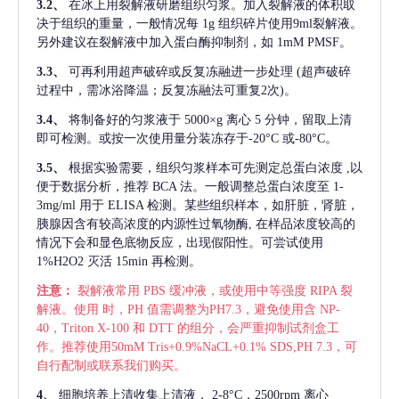
3.2、
在冰上用裂解液研磨组织匀浆。加入裂解液的体积取
决于组织的重量，一般情况每
1g 组织碎片使用9ml裂解液。
另外建议在裂解液中加入蛋白酶抑制剂，如 1mM PMSF。
3.3、
可再利用超声破碎或反复冻融进一步处理
(超声破碎
过程中，需冰浴降温；反复冻融法可重复2次)。
3.4、
将制备好的匀浆液于
5000×g 离心 5 分钟，留取上清
即可检测。或按一次使用量分装冻存于-20°C 或-80°C。
3.5、
根据实验需要，组织匀浆样本可先测定总蛋白浓度
,以
便于数据分析，推荐 BCA 法。一般调整总蛋白浓度至 1-
3mg/ml 用于 ELISA 检测。某些组织样本，如肝脏，肾脏，
胰腺因含有较高浓度的内源性过氧物酶, 在样品浓度较高的
情况下会和显色底物反应，出现假阳性。可尝试使用
1%H2O2 灭活 15min 再检测。
注意：
裂解液常用
PBS 缓冲液，或使用中等强度 RIPA 裂
解液。使用 时，PH 值需调整为PH7.3，避免使用含 NP-
40，Triton X-100 和 DTT 的组分，会严重抑制试剂盒工
作。推荐使用50mM Tris+0.9%NaCL+0.1% SDS,PH 7.3，可
自行配制或联系我们购买。
4、
细胞培养上清收集上清液，
2-8°C，2500rpm 离心