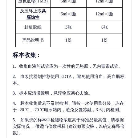
显色底物
(
TMB
)
6ml×1瓶
12ml×1瓶
反应终止液
具
6ml×1瓶
12ml×1瓶
腐蚀性
封板胶纸
3张
6张
产品说明书
1份
1份
标本收集
:
1
、
收集血液的试管应为一次性的无热原，无内毒素试管。
2
、
血浆抗凝剂推荐使用
EDTA 。避免使用溶血，高血脂标
本。
3
、
标本应清澈透明，悬浮物应离心去除。
4
、
标本收集后若不及时检测，请按一次使用量分装，冻存
于
-20 ℃ , -70 ℃电冰箱内，避免反复冻融，3-6月内检测。
5
、
如果您的样本中检测物浓度高于标准品最高值，请根据
实际情况，
做适当倍数稀释
(建议做预实验，以确定稀释倍
数)。