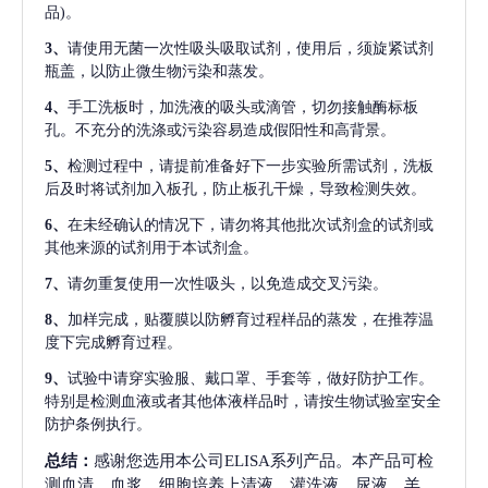
品)。
3、
请使用无菌一次性吸头吸取试剂，使用后，须旋紧试剂
瓶盖，以防止微生物污染和蒸发。
4、
手工洗板时，加洗液的吸头或滴管，切勿接触酶标板
孔。不充分的洗涤或污染容易造成假阳性和高背景。
5、
检测过程中，请提前准备好下一步实验所需试剂，洗板
后及时将试剂加入板孔，防止板孔干燥，导致检测失效。
6、
在未经确认的情况下，请勿将其他批次试剂盒的试剂或
其他来源的试剂用于本试剂盒。
7、
请勿重复使用一次性吸头，以免造成交叉污染。
8、
加样完成，贴覆膜以防孵育过程样品的蒸发，在推荐温
度下完成孵育过程。
9、
试验中请穿实验服、戴口罩、手套等，做好防护工作。
特别是检测血液或者其他体液样品时，请按生物试验室安全
防护条例执行。
总结：
感谢您选用本公司ELISA系列产品。本产品可检
测血清、血浆、细胞培养上清液、灌洗液、尿液、羊