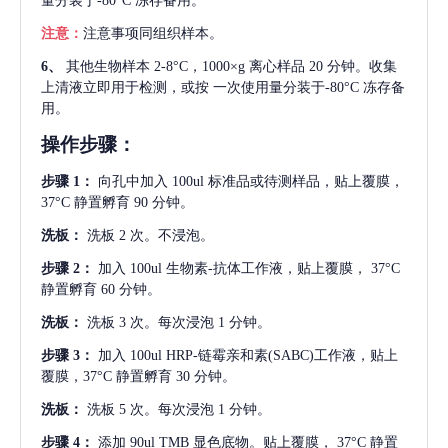
量分装于-80°C 冻存备用。
注意：
注意事项同组织样本。
6、
其他生物样本
2-8°C，1000×g 离心样品 20 分钟。收集
上清液立即用于检测，或按 一次使用量分装于-80°C 冻存备
用。
操作步骤：
步骤
1：
向孔中加入
100ul 标准品或待测样品，贴上覆膜，
37°C 静置孵育 90 分钟。
洗板：
洗板
2 次。不浸泡。
步骤
2：
加入
100ul 生物素-抗体工作液，贴上覆膜， 37°C
静置孵育 60 分钟。
洗板：
洗板
3 次。每次浸泡 1 分钟。
步骤
3：
加入
100ul HRP-链霉亲和素(SABC)工作液，贴上
覆膜，37°C 静置孵育 30 分钟。
洗板：
洗板
5 次。每次浸泡 1 分钟。
步骤
4：
添加
90ul TMB 显色底物。贴上覆膜， 37°C 静置