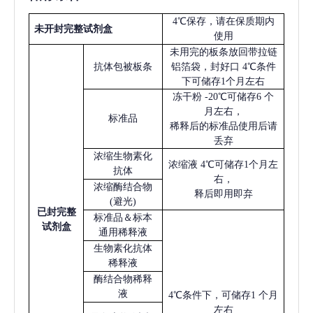
4℃保存，请在保质期内
未开封完整试剂盒
使用
未用完的板条放回带拉链
抗体包被板条
铝箔袋，封好口
4℃条件
下可储存1个月左右
冻干粉
-20℃可储存6 个
月左右，
标准品
稀释后的标准品使用后请
丢弃
浓缩生物素化
浓缩液
4℃可储存1个月左
抗体
右，
浓缩酶结合物
释后即用即弃
(避光)
已
封完整
标准品＆标本
试剂盒
通用稀释液
生物素化抗体
稀释液
酶结合物稀释
液
4℃条件下，可储存1 个月
左右