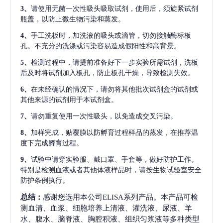
3、
请使用无菌一次性吸头吸取试剂，使用后，须旋紧试剂
瓶盖，以防止微生物污染和蒸发。
4、
手工洗板时，加洗液的吸头或滴管，切勿接触酶标板
孔。不充分的洗涤或污染容易造成假阳性和高背景。
5、
检测过程中，请提前准备好下一步实验所需试剂，洗板
后及时将试剂加入板孔，防止板孔干燥，导致检测失效。
6、
在未经确认的情况下，请勿将其他批次试剂盒的试剂或
其他来源的试剂用于本试剂盒。
7、
请勿重复使用一次性吸头，以免造成交叉污染。
8、
加样完成，贴覆膜以防孵育过程样品的蒸发，在推荐温
度下完成孵育过程。
9、
试验中请穿实验服、戴口罩、手套等，做好防护工作。
特别是检测血液或者其他体液样品时，请按生物试验室安全
防护条例执行。
总结：
感谢您选用本公司ELISA系列产品。本产品可检
测血清、血浆、细胞培养上清液、灌洗液、尿液、羊
水、腹水、脑脊液、胸腔积液、组织匀浆液等多种类型