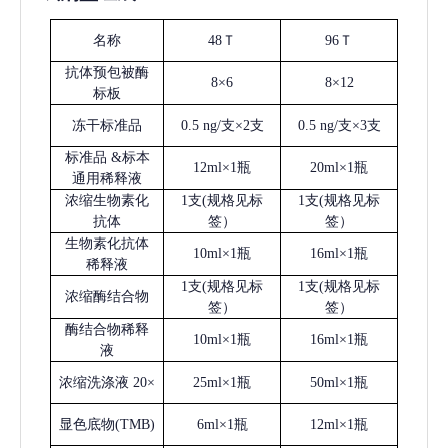
名称
48Ｔ
96Ｔ
抗体预包被酶
8×6
8×12
标板
冻干标准品
0.5 ng/支×2支
0.5 ng/支×3支
标准品
&标本
12ml×1瓶
20ml×1瓶
通用稀释液
浓缩生物素化
1支(规格见标
1支(规格见标
抗体
签）
签）
生物素化抗体
10ml×1瓶
16ml×1瓶
稀释液
1支(规格见标
1支(规格见标
浓缩酶结合物
签）
签）
酶结合物稀释
10ml×1瓶
16ml×1瓶
液
浓缩洗涤液
20×
25ml×1瓶
50ml×1瓶
显色底物
(
TMB
)
6ml×1瓶
12ml×1瓶