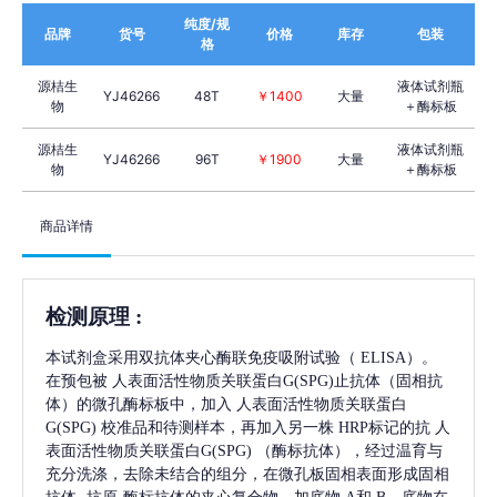
纯度/规
品牌
货号
价格
库存
包装
格
源桔生
液体试剂瓶
YJ46266
48T
￥1400
大量
物
＋酶标板
源桔生
液体试剂瓶
YJ46266
96T
￥1900
大量
物
＋酶标板
商品详情
检测原理
:
本试剂盒采用双抗体夹心酶联免疫吸附试验（
ELISA）。
在预包被
人表面活性物质关联蛋白G(SPG)
止抗体（固相抗
体）的微孔酶标板中，加入
人表面活性物质关联蛋白
G(SPG)
校准品和待测样本，再加入另一株
HRP标记的抗
人
表面活性物质关联蛋白G(SPG)
（酶标抗体），经过温育与
充分洗涤，去除未结合的组分，在微孔板固相表面形成固相