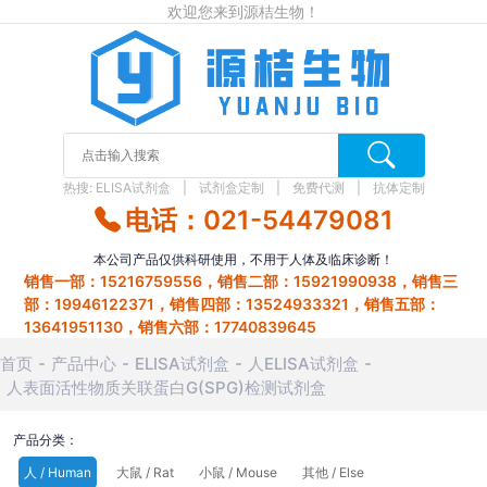
欢迎您来到源桔生物！
热搜:
ELISA试剂盒
试剂盒定制
免费代测
抗体定制
电话：021-54479081
本公司产品仅供科研使用，不用于人体及临床诊断！
销售一部：15216759556，销售二部：15921990938，销售三
部：19946122371，销售四部：13524933321，销售五部：
13641951130，销售六部：17740839645
首页
产品中心
ELISA试剂盒
人ELISA试剂盒
人表面活性物质关联蛋白G(SPG)检测试剂盒
产品分类：
人 / Human
大鼠 / Rat
小鼠 / Mouse
其他 / Else