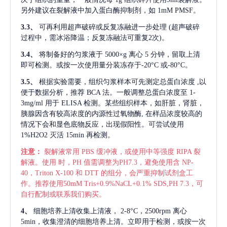
另外建议在裂解液中加入蛋白酶抑制剂，如 1mM PMSF。
3.3、
可再利用超声破碎或反复冻融进一步处理
(超声破碎
过程中，需冰浴降温；反复冻融法可重复2次)。
3.4、
将制备好的匀浆液于
5000×g 离心 5 分钟，留取上清
即可检测。或按一次使用量分装冻存于-20°C 或-80°C。
3.5、
根据实验需要，组织匀浆样本可先测定总蛋白浓度
,以
便于数据分析，推荐 BCA 法。一般调整总蛋白浓度至 1-
3mg/ml 用于 ELISA 检测。某些组织样本，如肝脏，肾脏，
胰腺因含有较高浓度的内源性过氧物酶, 在样品浓度较高的
情况下会和显色底物反应，出现假阳性。可尝试使用
1%H2O2 灭活 15min 再检测。
注意：
裂解液常用
PBS 缓冲液，或使用中等强度 RIPA 裂
解液。使用 时，PH 值需调整为PH7.3，避免使用含 NP-
40，Triton X-100 和 DTT 的组分，会严重抑制试剂盒工
作。推荐使用50mM Tris+0.9%NaCL+0.1% SDS,PH 7.3，可
自行配制或联系我们购买。
4、
细胞培养上清收集上清液，
2-8°C，2500rpm 离心
5min，收集澄清的细胞培养上清。立即用于检测，或按一次