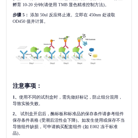
孵育 10-20 分钟(请使用 TMB 显色精准控制方法)。
步骤
5：
添加
50ul 反应终止液。立即在 450nm 处读取
OD450 值并计算。
注意事项
：
1、
使用不同的试剂盒时，需先做好标记，防止组分混用，
导致实验失败。
2、
试剂盒开启后，酶标板和标准品的保存条件请参考组件
保存条件表格
(受潮后活性会下降)。如发生使用或保存不当
导致组件缺损，可申请购买配套组件
(如 E002 冻干标准
品)。