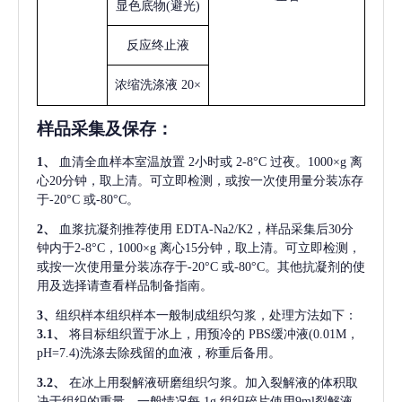
显色底物
(避光)
反应终止液
浓缩洗涤液
20×
样品采集及保存
：
1、
血清全血样本室温放置
2小时或 2-8°C 过夜。1000×g 离
心20分钟，取上清。可立即检测，或按一次使用量分装冻存
于-20°C 或-80°C。
2、
血浆抗凝剂推荐使用
EDTA-Na2/K2，样品采集后30分
钟内于2-8°C，1000×g 离心15分钟，取上清。可立即检测，
或按一次使用量分装冻存于-20°C 或-80°C。其他抗凝剂的使
用及选择请查看样品制备指南。
3、
组织样本组织样本一般制成组织匀浆，处理方法如下：
3.1、
将目标组织置于冰上，用预冷的
PBS缓冲液(0.01M，
pH=7.4)洗涤去除残留的血液，称重后备用。
3.2、
在冰上用裂解液研磨组织匀浆。加入裂解液的体积取
决于组织的重量，一般情况每
1g 组织碎片使用9ml裂解液。