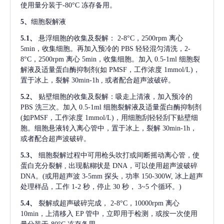
使用量分装于-80°C 冻存备用。
5、
细胞裂解液
5.1、
悬浮细胞的收集及裂解：
2-8°C，2500rpm 离心
5min，收集细胞。再加入预冷的 PBS 轻轻混匀清洗，2-
8°C，2500rpm 离心 5min，收集细胞。加入 0.5-1ml 细胞裂
解液及适量蛋白酶抑制剂(如 PMSF，工作浓度 1mmol/L)，
置于冰上，裂解 30min-1h , 或者配合超声波破碎。
5.2、
贴壁细胞的收集及裂解：吸走上清液，加入预冷的
PBS 洗三次。加入 0.5-1ml 细胞裂解液及适量蛋白酶抑制剂
(如PMSF，工作浓度 1mmol/L)，用细胞刮轻轻刮下贴壁细
胞。细胞悬液转入离心管中，置于冰上，裂解 30min-1h，
或者配合超声波破碎。
5.3、
细胞裂解过程中可用枪头吹打或间断摇动离心管，使
蛋白充分裂解
, 出现黏糊状是 DNA，可以使用超声波破碎
DNA。(或用超声波 3-5mm 探头，功率 150-300W, 冰上超声
处理样品，工作 1-2 秒，停止 30 秒， 3~5 个循环。)
5.4、
裂解或超声破碎完成，
2-8°C，10000rpm 离心
10min，上清移入 EP 管中，立即用于检测，或按一次使用