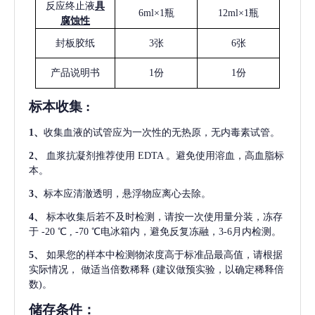
反应终止液
具
6ml×1瓶
12ml×1瓶
腐蚀性
封板胶纸
3张
6张
产品说明书
1份
1份
标本收集
:
1
、
收集血液的试管应为一次性的无热原，无内毒素试管。
2
、
血浆抗凝剂推荐使用
EDTA 。避免使用溶血，高血脂标
本。
3
、
标本应清澈透明，悬浮物应离心去除。
4
、
标本收集后若不及时检测，请按一次使用量分装，冻存
于
-20 ℃ , -70 ℃电冰箱内，避免反复冻融，3-6月内检测。
5
、
如果您的样本中检测物浓度高于标准品最高值，请根据
实际情况，
做适当倍数稀释
(建议做预实验，以确定稀释倍
数)。
储存条件：