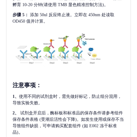
孵育 10-20 分钟(请使用 TMB 显色精准控制方法)。
步骤
5：
添加
50ul 反应终止液。立即在 450nm 处读取
OD450 值并计算。
注意事项
：
1、
使用不同的试剂盒时，需先做好标记，防止组分混用，
导致实验失败。
2、
试剂盒开启后，酶标板和标准品的保存条件请参考组件
保存条件表格
(受潮后活性会下降)。如发生使用或保存不当
导致组件缺损，可申请购买配套组件
(如 E002 冻干标准
品)。