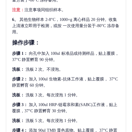
量分装于-80°C 冻存备用。
注意：
注意事项同组织样本。
6、
其他生物样本
2-8°C，1000×g 离心样品 20 分钟。收集
上清液立即用于检测，或按 一次使用量分装于-80°C 冻存备
用。
操作步骤：
步骤
1：
向孔中加入
100ul 标准品或待测样品，贴上覆膜，
37°C 静置孵育 90 分钟。
洗板：
洗板
2 次。不浸泡。
步骤
2：
加入
100ul 生物素-抗体工作液，贴上覆膜， 37°C
静置孵育 60 分钟。
洗板：
洗板
3 次。每次浸泡 1 分钟。
步骤
3：
加入
100ul HRP-链霉亲和素(SABC)工作液，贴上
覆膜，37°C 静置孵育 30 分钟。
洗板：
洗板
5 次。每次浸泡 1 分钟。
步骤
4：
添加
90ul TMB 显色底物。贴上覆膜， 37°C 静置