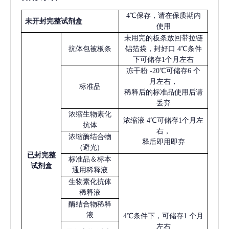
4℃保存，请在保质期内
未开封完整试剂盒
使用
未用完的板条放回带拉链
抗体包被板条
铝箔袋，封好口
4℃条件
下可储存1个月左右
冻干粉
-20℃可储存6 个
月左右，
标准品
稀释后的标准品使用后请
丢弃
浓缩生物素化
浓缩液
4℃可储存1个月左
抗体
右，
浓缩酶结合物
释后即用即弃
(避光)
已
封完整
标准品＆标本
试剂盒
通用稀释液
生物素化抗体
稀释液
酶结合物稀释
液
4℃条件下，可储存1 个月
左右