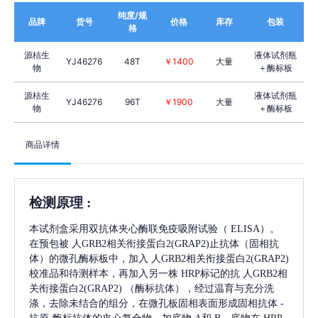
纯度/规
品牌
货号
价格
库存
包装
格
源桔生
液体试剂瓶
YJ46276
48T
￥1400
大量
物
＋酶标板
源桔生
液体试剂瓶
YJ46276
96T
￥1900
大量
物
＋酶标板
商品详情
检测原理
:
本试剂盒采用双抗体夹心酶联免疫吸附试验（
ELISA）。
在预包被
人GRB2相关衔接蛋白2(GRAP2)
止抗体（固相抗
体）的微孔酶标板中，加入
人GRB2相关衔接蛋白2(GRAP2)
校准品和待测样本，再加入另一株
HRP标记的抗
人GRB2相
关衔接蛋白2(GRAP2)
（酶标抗体），经过温育与充分洗
涤，去除未结合的组分，在微孔板固相表面形成固相抗体
-