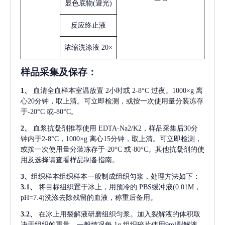
显色底物
(避光)
反应终止液
浓缩洗涤液
20×
样品采集及保存
：
1、
血清全血样本室温放置
2小时或 2-8°C 过夜。1000×g 离
心20分钟，取上清。可立即检测，或按一次使用量分装冻存
于-20°C 或-80°C。
2、
血浆抗凝剂推荐使用
EDTA-Na2/K2，样品采集后30分
钟内于2-8°C，1000×g 离心15分钟，取上清。可立即检测，
或按一次使用量分装冻存于-20°C 或-80°C。其他抗凝剂的使
用及选择请查看样品制备指南。
3、
组织样本组织样本一般制成组织匀浆，处理方法如下：
3.1、
将目标组织置于冰上，用预冷的
PBS缓冲液(0.01M，
pH=7.4)洗涤去除残留的血液，称重后备用。
3.2、
在冰上用裂解液研磨组织匀浆。加入裂解液的体积取
决于组织的重量，一般情况每
1g 组织碎片使用9ml裂解液。