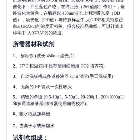
抗原-酶标抗体的夹心复合物。加底物 A和 B，底物在 HRP
催化下，产生蓝色产物，在终止液（2M 硫酸）作用下，最
终转化为黄色，在酶标仪 450nm波长上测定吸光度（OD
值），吸光度（OD值）与待测样品中
人GRB2相关衔接蛋
白2(GRAP2)
的浓度正相关。拟合校准品曲线，可以计算出
样本中
人(GRAP2)
的浓度。
所需器材和试剂
1、
酶标仪
(波长 450nm 滤光片)
2、
37°C 恒温箱(不推荐使用细胞用 CO2 培养箱)
3、
自动洗板机或多道移液器
/5ml 滴管(手工洗板用)
4、
无菌的
EP 管及一次性吸头
5、
精密的单道
(0.5-10μL, 5-50μL, 20-200μL, 200-1000μL)
和多通道移液器(移液器使用前需校准)。
6、
吸水纸及加样槽
7、
去离子水或蒸馏水
试剂盒组成：