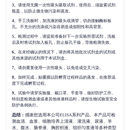
3、
请使用无菌一次性吸头吸取试剂，使用后，须旋紧试剂
瓶盖，以防止微生物污染和蒸发。
4、
手工洗板时，加洗液的吸头或滴管，切勿接触酶标板
孔。不充分的洗涤或污染容易造成假阳性和高背景。
5、
检测过程中，请提前准备好下一步实验所需试剂，洗板
后及时将试剂加入板孔，防止板孔干燥，导致检测失效。
6、
在未经确认的情况下，请勿将其他批次试剂盒的试剂或
其他来源的试剂用于本试剂盒。
7、
请勿重复使用一次性吸头，以免造成交叉污染。
8、
加样完成，贴覆膜以防孵育过程样品的蒸发，在推荐温
度下完成孵育过程。
9、
试验中请穿实验服、戴口罩、手套等，做好防护工作。
特别是检测血液或者其他体液样品时，请按生物试验室安全
防护条例执行。
总结：
感谢您选用本公司ELISA系列产品。本产品可检
测血清、血浆、细胞培养上清液、灌洗液、尿液、羊
水、腹水、脑脊液、胸腔积液、组织匀浆液等多种类型