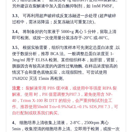
另外建议在裂解液中加入蛋白酶抑制剂，如 1mM PMSF。
3.3、
可再利用超声破碎或反复冻融进一步处理
(超声破碎
过程中，需冰浴降温；反复冻融法可重复2次)。
3.4、
将制备好的匀浆液于
5000×g 离心 5 分钟，留取上清
即可检测。或按一次使用量分装冻存于-20°C 或-80°C。
3.5、
根据实验需要，组织匀浆样本可先测定总蛋白浓度
,以
便于数据分析，推荐 BCA 法。一般调整总蛋白浓度至 1-
3mg/ml 用于 ELISA 检测。某些组织样本，如肝脏，肾脏，
胰腺因含有较高浓度的内源性过氧物酶, 在样品浓度较高的
情况下会和显色底物反应，出现假阳性。可尝试使用
1%H2O2 灭活 15min 再检测。
注意：
裂解液常用
PBS 缓冲液，或使用中等强度 RIPA 裂
解液。使用 时，PH 值需调整为PH7.3，避免使用含 NP-
40，Triton X-100 和 DTT 的组分，会严重抑制试剂盒工
作。推荐使用50mM Tris+0.9%NaCL+0.1% SDS,PH 7.3，可
自行配制或联系我们购买。
4、
细胞培养上清收集上清液，
2-8°C，2500rpm 离心
5min，收集澄清的细胞培养上清。立即用于检测，或按一次