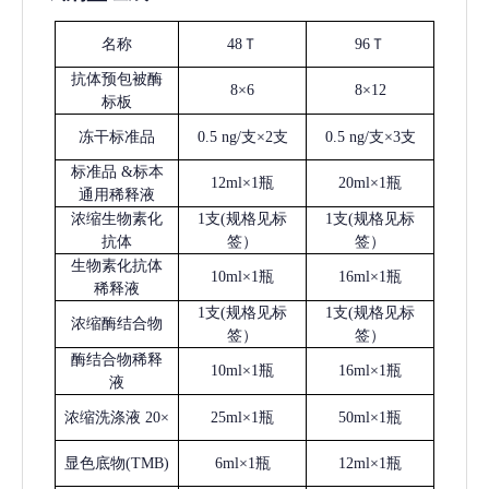
名称
48Ｔ
96Ｔ
抗体预包被酶
8×6
8×12
标板
冻干标准品
0.5 ng/支×2支
0.5 ng/支×3支
标准品
&标本
12ml×1瓶
20ml×1瓶
通用稀释液
浓缩生物素化
1支(规格见标
1支(规格见标
抗体
签）
签）
生物素化抗体
10ml×1瓶
16ml×1瓶
稀释液
1支(规格见标
1支(规格见标
浓缩酶结合物
签）
签）
酶结合物稀释
10ml×1瓶
16ml×1瓶
液
浓缩洗涤液
20×
25ml×1瓶
50ml×1瓶
显色底物
(
TMB
)
6ml×1瓶
12ml×1瓶