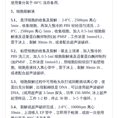
使用量分装于-80°C 冻存备用。
5、
细胞裂解液
5.1、
悬浮细胞的收集及裂解：
2-8°C，2500rpm 离心
5min，收集细胞。再加入预冷的 PBS 轻轻混匀清洗，2-
8°C，2500rpm 离心 5min，收集细胞。加入 0.5-1ml 细胞裂
解液及适量蛋白酶抑制剂(如 PMSF，工作浓度 1mmol/L)，
置于冰上，裂解 30min-1h , 或者配合超声波破碎。
5.2、
贴壁细胞的收集及裂解：吸走上清液，加入预冷的
PBS 洗三次。加入 0.5-1ml 细胞裂解液及适量蛋白酶抑制剂
(如PMSF，工作浓度 1mmol/L)，用细胞刮轻轻刮下贴壁细
胞。细胞悬液转入离心管中，置于冰上，裂解 30min-1h，
或者配合超声波破碎。
5.3、
细胞裂解过程中可用枪头吹打或间断摇动离心管，使
蛋白充分裂解
, 出现黏糊状是 DNA，可以使用超声波破碎
DNA。(或用超声波 3-5mm 探头，功率 150-300W, 冰上超声
处理样品，工作 1-2 秒，停止 30 秒， 3~5 个循环。)
5.4、
裂解或超声破碎完成，
2-8°C，10000rpm 离心
10min，上清移入 EP 管中，立即用于检测，或按一次使用