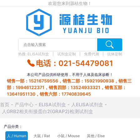
欢迎您来到源桔生物！
热搜:
ELISA试剂盒
试剂盒定制
免费代测
抗体定制
电话：021-54479081
本公司产品仅供科研使用，不用于人体及临床诊断！
销售一部：15216759556，销售二部：15921990938，销售三
部：19946122371，销售四部：13524933321，销售五部：
13641951130，销售六部：17740839645
首页
产品中心
ELISA试剂盒
人ELISA试剂盒
人GRB2相关衔接蛋白2(GRAP2)检测试剂盒
产品分类：
人 / Human
大鼠 / Rat
小鼠 / Mouse
其他 / Else