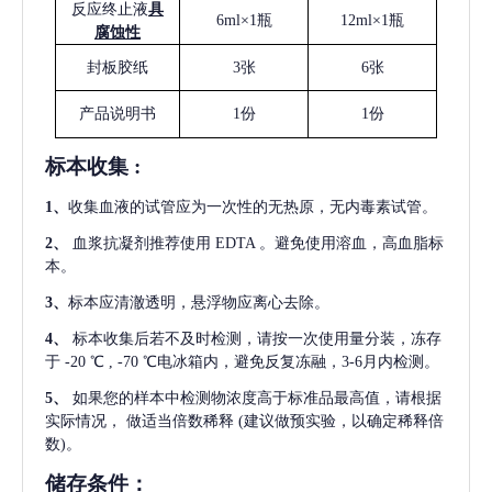
反应终止液
具
6ml×1瓶
12ml×1瓶
腐蚀性
封板胶纸
3张
6张
产品说明书
1份
1份
标本收集
:
1
、
收集血液的试管应为一次性的无热原，无内毒素试管。
2
、
血浆抗凝剂推荐使用
EDTA 。避免使用溶血，高血脂标
本。
3
、
标本应清澈透明，悬浮物应离心去除。
4
、
标本收集后若不及时检测，请按一次使用量分装，冻存
于
-20 ℃ , -70 ℃电冰箱内，避免反复冻融，3-6月内检测。
5
、
如果您的样本中检测物浓度高于标准品最高值，请根据
实际情况，
做适当倍数稀释
(建议做预实验，以确定稀释倍
数)。
储存条件：