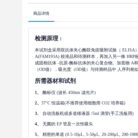
商品详情
检测原理
:
本试剂盒采用双抗体夹心酶联免疫吸附试验（
ELIS
A(FAM193A)
校准品和待测样本，再加入另一株
HRP
成固相抗体
-抗原-酶标抗体的夹心复合物。加底物 A和
（OD值），吸光度（OD值）与待测样品中
人序列相似家
所需器材和试剂
1、
酶标仪
(波长 450nm 滤光片)
2、
37°C 恒温箱(不推荐使用细胞用 CO2 培养箱)
3、
自动洗板机或多道移液器
/5ml 滴管(手工洗板用)
4、
无菌的
EP 管及一次性吸头
5、
精密的单道
(0.5-10μL, 5-50μL, 20-200μL