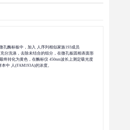
微孔酶标板中，加入
人序列相似家族193成员
与充分洗涤，去除未结合的组分，在微孔板固相表面形
最终转化为黄色，在酶标仪 450nm波长上测定吸光度
样本中
人(FAM193A)
的浓度。