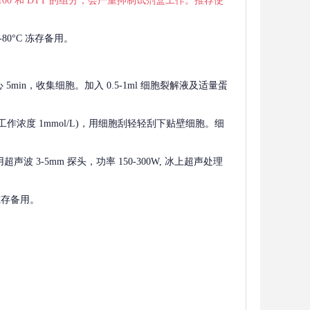
 X-100 和 DTT 的组分，会严重抑制试剂盒工作。推荐使
80°C 冻存备用。
离心 5min，收集细胞。加入 0.5-1ml 细胞裂解液及适量蛋
F，工作浓度 1mmol/L)，用细胞刮轻轻刮下贴壁细胞。细
波 3-5mm 探头，功率 150-300W, 冰上超声处理
 冻存备用。