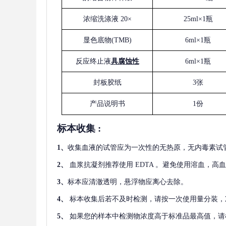
浓缩洗涤液
20×
25ml×1瓶
显色底物
(
TMB
)
6ml×1瓶
反应终止液
具腐蚀性
6ml×1瓶
封板胶纸
3张
产品说明书
1份
标本收集
:
1
、
收集血液的试管应为一次性的无热原，无内毒素试
2
、
血浆抗凝剂推荐使用
EDTA 。避免使用溶血，高
3
、
标本应清澈透明，悬浮物应离心去除。
4
、
标本收集后若不及时检测，请按一次使用量分装，
5
、
如果您的样本中检测物浓度高于标准品最高值，请