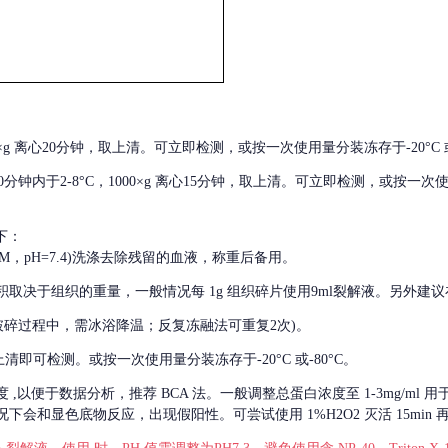
000×g 离心20分钟，取上清。可立即检测，或按一次使用量分装冻存于-20°C 或
后30分钟内于2-8°C，1000×g 离心15分钟，取上清。可立即检测，或按一次
下：
01M，pH=7.4)洗涤去除残留的血液，称重后备用。
积取决于组织的重量，一般情况每
1g 组织碎片使用9ml裂解液。另外建议
破碎过程中，需冰浴降温；反复冻融法可重复2次)。
留取上清即可检测。或按一次使用量分装冻存于-20°C 或-80°C。
度
,以便于数据分析，推荐 BCA 法。一般调整总蛋白浓度至 1-3mg/ml
会和显色底物反应，出现假阳性。可尝试使用 1%H2O2 灭活 15min 