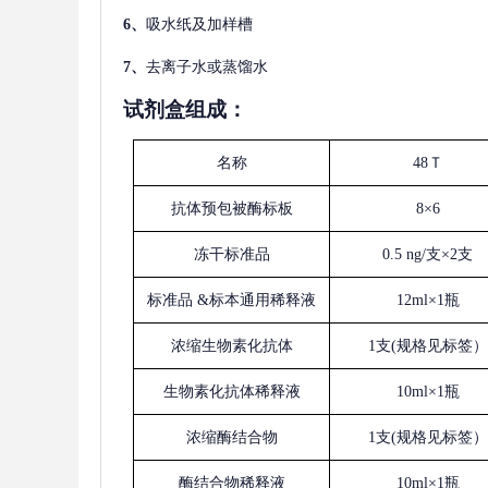
6、
吸水纸及加样槽
7、
去离子水或蒸馏水
试剂盒组成：
名称
48Ｔ
抗体预包被酶标板
8×6
冻干标准品
0.5 ng/支×2支
标准品
&标本通用稀释液
12ml×1瓶
浓缩生物素化抗体
1支(规格见标签）
生物素化抗体稀释液
10ml×1瓶
浓缩酶结合物
1支(规格见标签）
酶结合物稀释液
10ml×1瓶