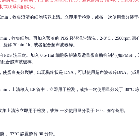
 裂解液。使用 时，PH 值需调整为PH7.3，避免使用含 NP-40，Triton
，可自行配制或联系我们购买。
m 离心 5min，收集澄清的细胞培养上清。立即用于检测，或按一次使用量分装于-
离心 5min，收集细胞。再加入预冷的 PBS 轻轻混匀清洗，2-8°C，2500rpm 
裂解 30min-1h , 或者配合超声波破碎。
的
PBS 洗三次。加入 0.5-1ml 细胞裂解液及适量蛋白酶抑制剂(如PMS
或者配合超声波破碎。
，使蛋白充分裂解
, 出现黏糊状是 DNA，可以使用超声波破碎DNA。(或用超声
 离心 10min，上清移入 EP 管中，立即用于检测，或按一次使用量分装于-80°C
 分钟。收集上清液立即用于检测，或按 一次使用量分装于-80°C 冻存备用。
， 37°C 静置孵育 90 分钟。