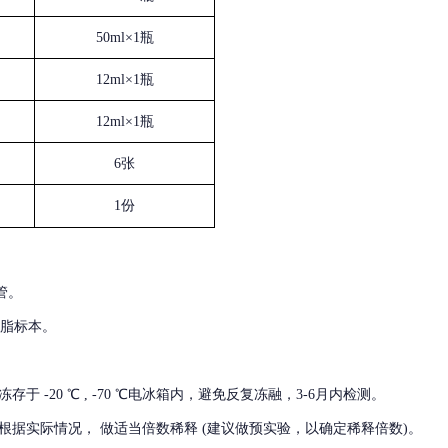
50ml×1瓶
12ml×1瓶
12ml×1瓶
6张
1份
管。
血脂标本。
冻存于
-20 ℃ , -70 ℃电冰箱内，避免反复冻融，3-6月内检测。
根据实际情况，
做适当倍数稀释
(建议做预实验，以确定稀释倍数)。