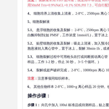
注意：
裂解液常用
PBS 缓冲液，或使用中等强度 RIPA
用50mM Tris+0.9%NaCL+0.1% SDS,PH 7.3
4、
细胞培养上清收集上清液，
2-8°C，2500rp
5、
细胞裂解液
5.1、
悬浮细胞的收集及裂解：
2-8°C，2500rpm 
白酶抑制剂(如 PMSF，工作浓度 1mmol/L)，置于冰上，
5.2、
贴壁细胞的收集及裂解：吸走上清液，加入预冷
胞悬液转入离心管中，置于冰上，裂解 30min-1h，
5.3、
细胞裂解过程中可用枪头吹打或间断摇动离心管
样品，工作 1-2 秒，停止 30 秒， 3~5 个循环。)
5.4、
裂解或超声破碎完成，
2-8°C，10000rpm
注意：
注意事项同组织样本。
6、
其他生物样本
2-8°C，1000×g 离心样品 20
操作步骤：
步骤
1：
向孔中加入
100ul 标准品或待测样品，贴上覆膜