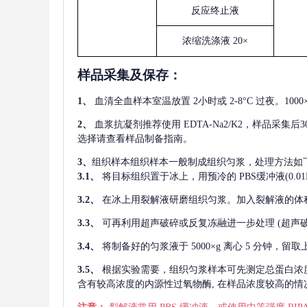
反应终止液
浓缩洗涤液
20×
样品采集及保存
：
1、
血清全血样本室温放置
2小时或 2-8°C 过夜。1
2、
血浆抗凝剂推荐使用
EDTA-Na2/K2，样品采集
选择请查看样品制备指南。
3、
组织样本组织样本一般制成组织匀浆，处理方法如
3.1、
将目标组织置于冰上，用预冷的
PBS缓冲液(0.
3.2、
在冰上用裂解液研磨组织匀浆。加入裂解液的体
3.3、
可再利用超声破碎或反复冻融进一步处理
(超声
3.4、
将制备好的匀浆液于
5000×g 离心 5 分钟，
3.5、
根据实验需要，组织匀浆样本可先测定总蛋白浓
含有较高浓度的内源性过氧物酶, 在样品浓度较高的情况下