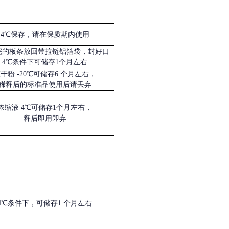
4℃保存，请在保质期内使用
完的板条放回带拉链铝箔袋，封好口
4℃条件下可储存1个月左右
冻干粉
-20℃可储存6 个月左右，
稀释后的标准品使用后请丢弃
浓缩液
4℃可储存1个月左右，
释后即用即弃
4℃条件下，可储存1 个月左右