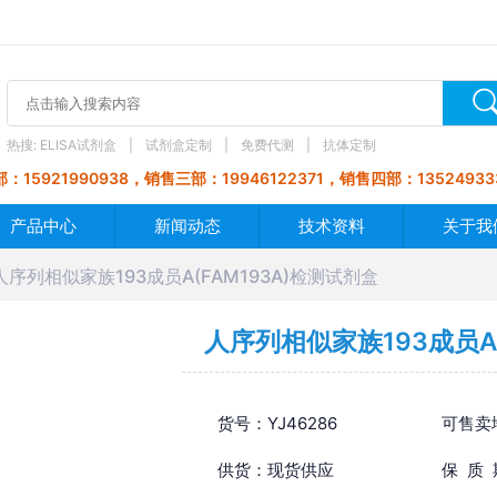
热搜:
ELISA试剂盒
试剂盒定制
免费代测
抗体定制
：15921990938，销售三部：19946122371，销售四部：13524933
产品中心
新闻动态
技术资料
关于我
人序列相似家族193成员A(FAM193A)检测试剂盒
人序列相似家族193成员A(
货号：YJ46286
可售卖
供货：现货供应
保 质