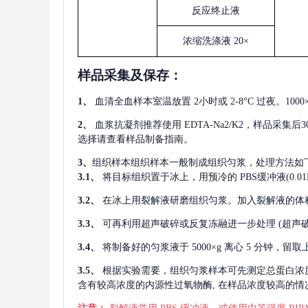
反应终止液
浓缩洗涤液
20×
样品采集及保存
：
1、
血清全血样本室温放置
2小时或 2-8°C 过夜。1
2、
血浆抗凝剂推荐使用
EDTA-Na2/K2，样品采集
选择请查看样品制备指南。
3、
组织样本组织样本一般制成组织匀浆，处理方法如
3.1、
将目标组织置于冰上，用预冷的
PBS缓冲液(0.
3.2、
在冰上用裂解液研磨组织匀浆。加入裂解液的体
3.3、
可再利用超声破碎或反复冻融进一步处理
(超声
3.4、
将制备好的匀浆液于
5000×g 离心 5 分钟，
3.5、
根据实验需要，组织匀浆样本可先测定总蛋白浓
含有较高浓度的内源性过氧物酶, 在样品浓度较高的情况下