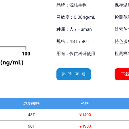
品牌：源桔生物
保存温
灵敏度：0.08ng/mL
检测范围
种属：人 / Human
简索英文：
规格：48T / 96T
特色服
用途：仅供科研使用
检测样
咨 询 客 服
下
纯度/规格
价格
48T
￥1400
96T
￥1900