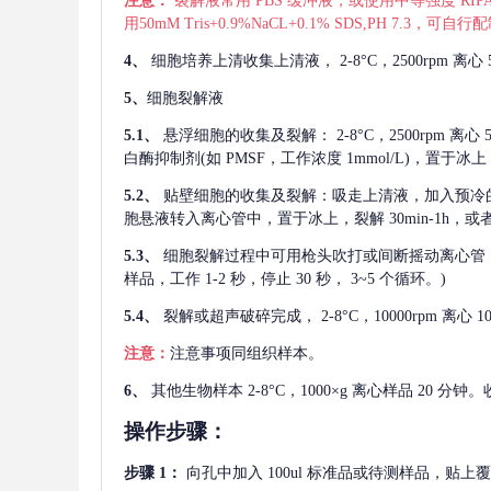
注意：
裂解液常用
PBS 缓冲液，或使用中等强度 RIPA
用50mM Tris+0.9%NaCL+0.1% SDS,PH 7.3
4、
细胞培养上清收集上清液，
2-8°C，2500rp
5、
细胞裂解液
5.1、
悬浮细胞的收集及裂解：
2-8°C，2500rpm 
白酶抑制剂(如 PMSF，工作浓度 1mmol/L)，置于冰上，
5.2、
贴壁细胞的收集及裂解：吸走上清液，加入预冷
胞悬液转入离心管中，置于冰上，裂解 30min-1h，
5.3、
细胞裂解过程中可用枪头吹打或间断摇动离心管
样品，工作 1-2 秒，停止 30 秒， 3~5 个循环。)
5.4、
裂解或超声破碎完成，
2-8°C，10000rpm
注意：
注意事项同组织样本。
6、
其他生物样本
2-8°C，1000×g 离心样品 20
操作步骤：
步骤
1：
向孔中加入
100ul 标准品或待测样品，贴上覆膜