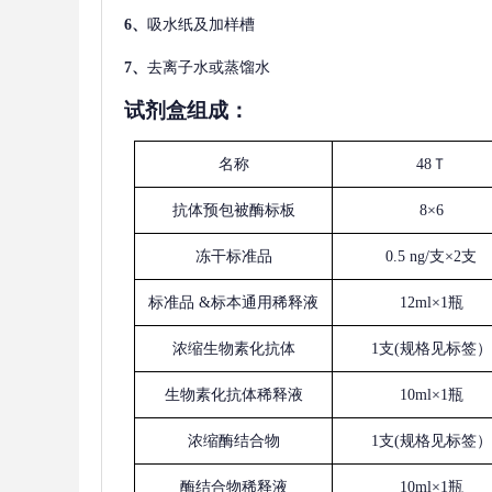
6、
吸水纸及加样槽
7、
去离子水或蒸馏水
试剂盒组成：
名称
48Ｔ
抗体预包被酶标板
8×6
冻干标准品
0.5 ng/支×2支
标准品
&标本通用稀释液
12ml×1瓶
浓缩生物素化抗体
1支(规格见标签）
生物素化抗体稀释液
10ml×1瓶
浓缩酶结合物
1支(规格见标签）
酶结合物稀释液
10ml×1瓶