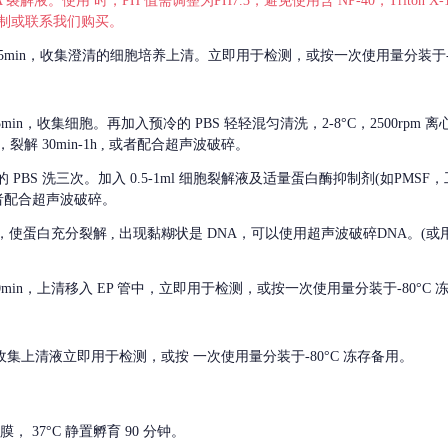
 裂解液。使用 时，PH 值需调整为PH7.3，避免使用含 NP-40，Triton
，可自行配制或联系我们购买。
m 离心 5min，收集澄清的细胞培养上清。立即用于检测，或按一次使用量分装于-
离心 5min，收集细胞。再加入预冷的 PBS 轻轻混匀清洗，2-8°C，2500rpm 
裂解 30min-1h , 或者配合超声波破碎。
的
PBS 洗三次。加入 0.5-1ml 细胞裂解液及适量蛋白酶抑制剂(如PMS
或者配合超声波破碎。
，使蛋白充分裂解
, 出现黏糊状是 DNA，可以使用超声波破碎DNA。(或用超声
 离心 10min，上清移入 EP 管中，立即用于检测，或按一次使用量分装于-80°C
 分钟。收集上清液立即用于检测，或按 一次使用量分装于-80°C 冻存备用。
， 37°C 静置孵育 90 分钟。