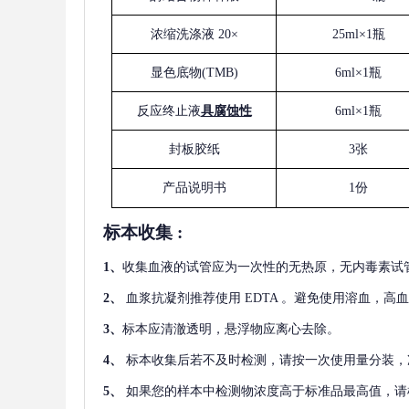
浓缩洗涤液
20×
25ml×1瓶
显色底物
(
TMB
)
6ml×1瓶
反应终止液
具腐蚀性
6ml×1瓶
封板胶纸
3张
产品说明书
1份
标本收集
:
1
、
收集血液的试管应为一次性的无热原，无内毒素试
2
、
血浆抗凝剂推荐使用
EDTA 。避免使用溶血，高
3
、
标本应清澈透明，悬浮物应离心去除。
4
、
标本收集后若不及时检测，请按一次使用量分装，
5
、
如果您的样本中检测物浓度高于标准品最高值，请