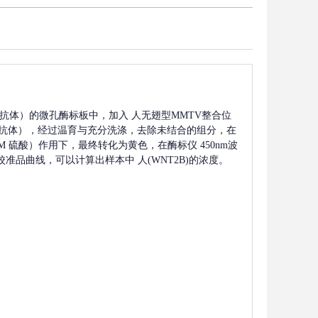
抗体）的微孔酶标板中，加入
人无翅型MMTV整合位
抗体），经过温育与充分洗涤，去除未结合的组分，在
M 硫酸）作用下，最终转化为黄色，在酶标仪 450nm波
校准品曲线，可以计算出样本中
人(WNT2B)
的浓度。