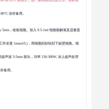
 X-100 和 DTT 的组分，会严重抑制试剂盒工作。推荐使
80°C 冻存备用。
离心 5min，收集细胞。加入 0.5-1ml 细胞裂解液及适量蛋
F，工作浓度 1mmol/L)，用细胞刮轻轻刮下贴壁细胞。细
波 3-5mm 探头，功率 150-300W, 冰上超声处理
 冻存备用。