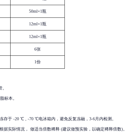
50ml×1瓶
12ml×1瓶
12ml×1瓶
6张
1份
管。
血脂标本。
冻存于
-20 ℃ , -70 ℃电冰箱内，避免反复冻融，3-6月内检测。
根据实际情况，
做适当倍数稀释
(建议做预实验，以确定稀释倍数)。