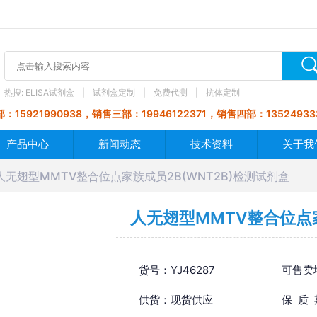
热搜:
ELISA试剂盒
试剂盒定制
免费代测
抗体定制
：15921990938，销售三部：19946122371，销售四部：13524933
产品中心
新闻动态
技术资料
关于我
人无翅型MMTV整合位点家族成员2B(WNT2B)检测试剂盒
人无翅型MMTV整合位点家
货号：YJ46287
可售卖
供货：现货供应
保 质