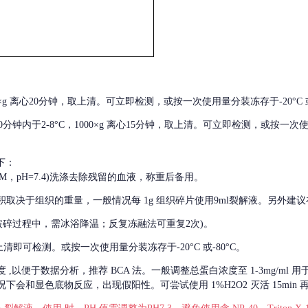
000×g 离心20分钟，取上清。可立即检测，或按一次使用量分装冻存于-20°C 或
后30分钟内于2-8°C，1000×g 离心15分钟，取上清。可立即检测，或按一次
下：
01M，pH=7.4)洗涤去除残留的血液，称重后备用。
积取决于组织的重量，一般情况每
1g 组织碎片使用9ml裂解液。另外建议
破碎过程中，需冰浴降温；反复冻融法可重复2次)。
留取上清即可检测。或按一次使用量分装冻存于-20°C 或-80°C。
度
,以便于数据分析，推荐 BCA 法。一般调整总蛋白浓度至 1-3mg/ml
会和显色底物反应，出现假阳性。可尝试使用 1%H2O2 灭活 15min 