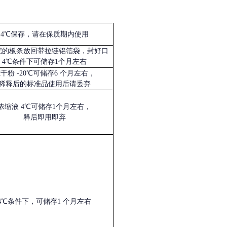
4℃保存，请在保质期内使用
完的板条放回带拉链铝箔袋，封好口
4℃条件下可储存1个月左右
冻干粉
-20℃可储存6 个月左右，
稀释后的标准品使用后请丢弃
浓缩液
4℃可储存1个月左右，
释后即用即弃
4℃条件下，可储存1 个月左右