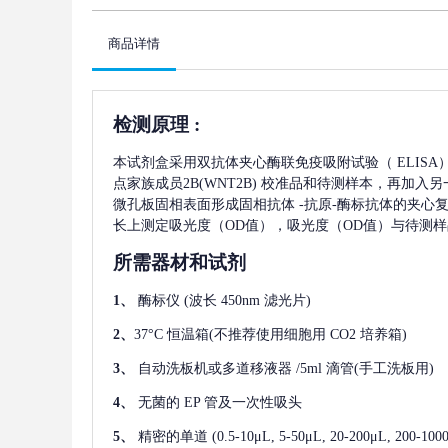
商品详情
检测原理
:
本试剂盒采用双抗体夹心酶联免疫吸附试验（
ELIS
点家族成员2B(WNT2B)
校准品和待测样本，再加入另
微孔板固相表面形成固相抗体
-抗原-酶标抗体的夹心复
长上测定吸光度（OD值），吸光度（OD值）与待测
所需器材和试剂
1、
酶标仪
(波长 450nm 滤光片)
2、
37°C 恒温箱(不推荐使用细胞用 CO2 培养箱)
3、
自动洗板机或多道移液器
/5ml 滴管(手工洗板用)
4、
无菌的
EP 管及一次性吸头
5、
精密的单道
(0.5-10μL, 5-50μL, 20-200μL