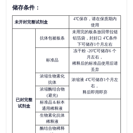
储存条件：
4℃保存，请在保质期内
未开封完整试剂盒
使用
未用完的板条放回带拉链
抗体包被板条
铝箔袋，封好口
4℃条件
下可储存1个月左右
冻干粉
-20℃可储存6 个
月左右，
标准品
稀释后的标准品使用后请
丢弃
浓缩生物素化
浓缩液
4℃可储存1个月左
抗体
右，
浓缩酶结合物
释后即用即弃
(避光)
已
封完整
标准品＆标本
试剂盒
通用稀释液
生物素化抗体
稀释液
酶结合物稀释