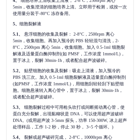
4、
细胞培养上清收集上清液，
2-8°C，2500rpm 离心
5min，收集澄清的细胞培养上清。立即用于检测，或按一次
使用量分装于-80°C 冻存备用。
5、
细胞裂解液
5.1、
悬浮细胞的收集及裂解：
2-8°C，2500rpm 离心
5min，收集细胞。再加入预冷的 PBS 轻轻混匀清洗，2-
8°C，2500rpm 离心 5min，收集细胞。加入 0.5-1ml 细胞裂
解液及适量蛋白酶抑制剂(如 PMSF，工作浓度 1mmol/L)，
置于冰上，裂解 30min-1h , 或者配合超声波破碎。
5.2、
贴壁细胞的收集及裂解：吸走上清液，加入预冷的
PBS 洗三次。加入 0.5-1ml 细胞裂解液及适量蛋白酶抑制剂
(如PMSF，工作浓度 1mmol/L)，用细胞刮轻轻刮下贴壁细
胞。细胞悬液转入离心管中，置于冰上，裂解 30min-1h，
或者配合超声波破碎。
5.3、
细胞裂解过程中可用枪头吹打或间断摇动离心管，使
蛋白充分裂解
, 出现黏糊状是 DNA，可以使用超声波破碎
DNA。(或用超声波 3-5mm 探头，功率 150-300W, 冰上超声
处理样品，工作 1-2 秒，停止 30 秒， 3~5 个循环。)
5.4、
裂解或超声破碎完成，
2-8°C，10000rpm 离心