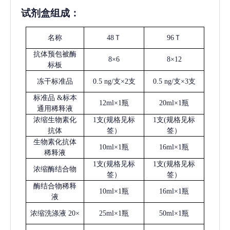
试剂盒组成：
名称
48Ｔ
96Ｔ
抗体预包被酶
8×6
8×12
标板
冻干标准品
0.5 ng/支×2支
0.5 ng/支×3支
标准品
&标本
12ml×1瓶
20ml×1瓶
通用稀释液
浓缩生物素化
1支(规格见标
1支(规格见标
抗体
签）
签）
生物素化抗体
10ml×1瓶
16ml×1瓶
稀释液
1支(规格见标
1支(规格见标
浓缩酶结合物
签）
签）
酶结合物稀释
10ml×1瓶
16ml×1瓶
液
浓缩洗涤液
20×
25ml×1瓶
50ml×1瓶