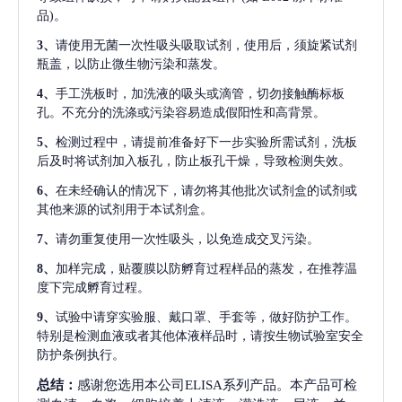
品)。
3、
请使用无菌一次性吸头吸取试剂，使用后，须旋紧试剂
瓶盖，以防止微生物污染和蒸发。
4、
手工洗板时，加洗液的吸头或滴管，切勿接触酶标板
孔。不充分的洗涤或污染容易造成假阳性和高背景。
5、
检测过程中，请提前准备好下一步实验所需试剂，洗板
后及时将试剂加入板孔，防止板孔干燥，导致检测失效。
6、
在未经确认的情况下，请勿将其他批次试剂盒的试剂或
其他来源的试剂用于本试剂盒。
7、
请勿重复使用一次性吸头，以免造成交叉污染。
8、
加样完成，贴覆膜以防孵育过程样品的蒸发，在推荐温
度下完成孵育过程。
9、
试验中请穿实验服、戴口罩、手套等，做好防护工作。
特别是检测血液或者其他体液样品时，请按生物试验室安全
防护条例执行。
总结：
感谢您选用本公司ELISA系列产品。本产品可检