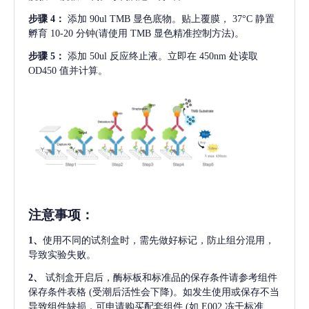
步骤
4：
添加
90ul TMB 显色底物。贴上覆膜， 37°C 静置
孵育 10-20 分钟(请使用 TMB 显色精准控制方法)。
步骤
5：
添加
50ul 反应终止液。立即在 450nm 处读取
OD450 值并计算。
注意事项
：
1、
使用不同的试剂盒时，需先做好标记，防止组分混用，
导致实验失败。
2、
试剂盒开启后，酶标板和标准品的保存条件请参考组件
保存条件表格
(受潮后活性会下降)。如发生使用或保存不当
导致组件缺损，可申请购买配套组件
(如 E002 冻干标准