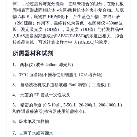
体），经过温育与充分洗涤，去除未结合的组分，在微孔板
固相表面形成固相抗体
-抗原-酶标抗体的夹心复合物。加底
物 A和 B，底物在 HRP催化下，产生蓝色产物，在终止液
（2M 硫酸）作用下，最终转化为黄色，在酶标仪 450nm波
长上测定吸光度（OD值），吸光度（OD值）与待测样品中
人RAS癌基因家族成员RAB5C(RAB5C)
的浓度正相关。拟合
校准品曲线，可以计算出样本中
人(RAB5C)
的浓度。
所需器材和试剂
1、
酶标仪
(波长 450nm 滤光片)
2、
37°C 恒温箱(不推荐使用细胞用 CO2 培养箱)
3、
自动洗板机或多道移液器
/5ml 滴管(手工洗板用)
4、
无菌的
EP 管及一次性吸头
5、
精密的单道
(0.5-10μL, 5-50μL, 20-200μL, 200-1000μL)
和多通道移液器(移液器使用前需校准)。
6、
吸水纸及加样槽
7、
去离子水或蒸馏水