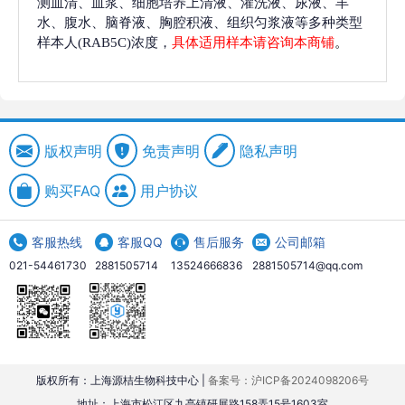
测血清、血浆、细胞培养上清液、灌洗液、尿液、羊
水、腹水、脑脊液、胸腔积液、组织匀浆液等多种类型
样本人(RAB5C)浓度，
具体适用样本请咨询本商铺
。
版权声明
免责声明
隐私声明
购买FAQ
用户协议
客服热线
客服QQ
售后服务
公司邮箱
021-54461730
2881505714
13524666836
2881505714@qq.com
版权所有：上海源桔生物科技中心 |
备案号：沪ICP备2024098206号
地址：上海市松江区九亭镇研展路158弄15号1603室