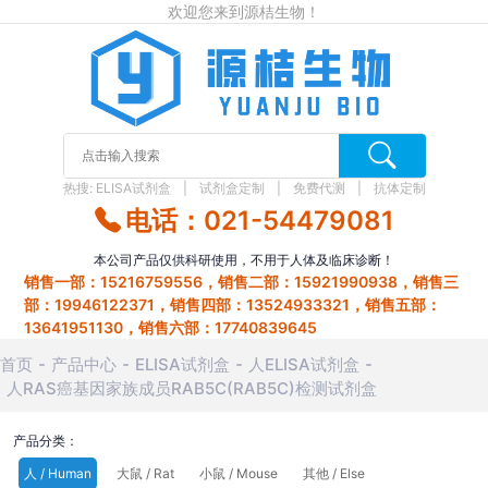
欢迎您来到源桔生物！
热搜:
ELISA试剂盒
试剂盒定制
免费代测
抗体定制
电话：021-54479081
本公司产品仅供科研使用，不用于人体及临床诊断！
销售一部：15216759556，销售二部：15921990938，销售三
部：19946122371，销售四部：13524933321，销售五部：
13641951130，销售六部：17740839645
首页
产品中心
ELISA试剂盒
人ELISA试剂盒
人RAS癌基因家族成员RAB5C(RAB5C)检测试剂盒
产品分类：
人 / Human
大鼠 / Rat
小鼠 / Mouse
其他 / Else