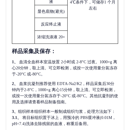
液
4℃条件下，可储存1 个月
左右
显色底物
(避光)
反应终止液
浓缩洗涤液
20×
样品采集及保存
：
1、
血清全血样本室温放置
2小时或 2-8°C 过夜。1000×g 离
心20分钟，取上清。可立即检测，或按一次使用量分装冻存
于-20°C 或-80°C。
2、
血浆抗凝剂推荐使用
EDTA-Na2/K2，样品采集后30分
钟内于2-8°C，1000×g 离心15分钟，取上清。可立即检测，
或按一次使用量分装冻存于-20°C 或-80°C。其他抗凝剂的使
用及选择请查看样品制备指南。
3、
组织样本组织样本一般制成组织匀浆，处理方法如下：
3.1、
将目标组织置于冰上，用预冷的
PBS缓冲液(0.01M，
pH=7.4)洗涤去除残留的血液，称重后备用。