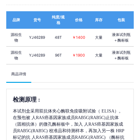
纯度/规
品牌
货号
价格
库存
包装
格
源桔生
液体试剂瓶
YJ46289
48T
￥1400
大量
物
＋酶标板
源桔生
液体试剂瓶
YJ46289
96T
￥1900
大量
物
＋酶标板
商品详情
检测原理
:
本试剂盒采用双抗体夹心酶联免疫吸附试验（
ELISA）。
在预包被
人RAS癌基因家族成员RAB5C(RAB5C)
止抗体
（固相抗体）的微孔酶标板中，加入
人RAS癌基因家族成
员RAB5C(RAB5C)
校准品和待测样本，再加入另一株
HRP
标记的抗
人RAS癌基因家族成员RAB5C(RAB5C)
（酶标抗