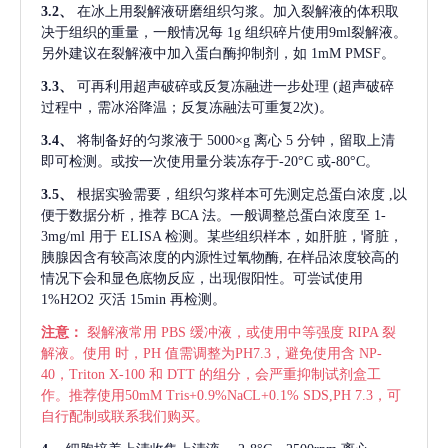
3.2、
在冰上用裂解液研磨组织匀浆。加入裂解液的体积取
决于组织的重量，一般情况每
1g 组织碎片使用9ml裂解液。
另外建议在裂解液中加入蛋白酶抑制剂，如 1mM PMSF。
3.3、
可再利用超声破碎或反复冻融进一步处理
(超声破碎
过程中，需冰浴降温；反复冻融法可重复2次)。
3.4、
将制备好的匀浆液于
5000×g 离心 5 分钟，留取上清
即可检测。或按一次使用量分装冻存于-20°C 或-80°C。
3.5、
根据实验需要，组织匀浆样本可先测定总蛋白浓度
,以
便于数据分析，推荐 BCA 法。一般调整总蛋白浓度至 1-
3mg/ml 用于 ELISA 检测。某些组织样本，如肝脏，肾脏，
胰腺因含有较高浓度的内源性过氧物酶, 在样品浓度较高的
情况下会和显色底物反应，出现假阳性。可尝试使用
1%H2O2 灭活 15min 再检测。
注意：
裂解液常用
PBS 缓冲液，或使用中等强度 RIPA 裂
解液。使用 时，PH 值需调整为PH7.3，避免使用含 NP-
40，Triton X-100 和 DTT 的组分，会严重抑制试剂盒工
作。推荐使用50mM Tris+0.9%NaCL+0.1% SDS,PH 7.3，可
自行配制或联系我们购买。