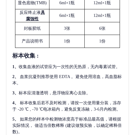
显色底物
(
TMB
)
6ml×1瓶
12ml×1瓶
反应终止液
具
6ml×1瓶
12ml×1瓶
腐蚀性
封板胶纸
3张
6张
产品说明书
1份
1份
标本收集
:
1
、
收集血液的试管应为一次性的无热原，无内毒素试管。
2
、
血浆抗凝剂推荐使用
EDTA 。避免使用溶血，高血脂标
本。
3
、
标本应清澈透明，悬浮物应离心去除。
4
、
标本收集后若不及时检测，请按一次使用量分装，冻存
于
-20 ℃ , -70 ℃电冰箱内，避免反复冻融，3-6月内检测。
5
、
如果您的样本中检测物浓度高于标准品最高值，请根据
实际情况，
做适当倍数稀释
(建议做预实验，以确定稀释倍
数)。