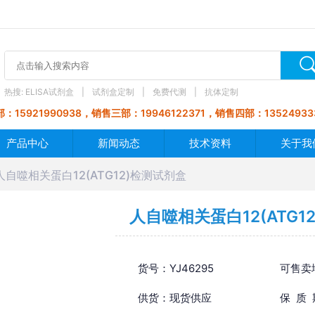
热搜:
ELISA试剂盒
试剂盒定制
免费代测
抗体定制
：15921990938，销售三部：19946122371，销售四部：13524933
产品中心
新闻动态
技术资料
关于我
人自噬相关蛋白12(ATG12)检测试剂盒
人自噬相关蛋白12(ATG1
货号：YJ46295
可售卖
供货：现货供应
保 质