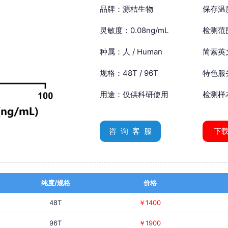
品牌：源桔生物
保存温
灵敏度：0.08ng/mL
检测范围
种属：人 / Human
简索英文：
规格：48T / 96T
特色服
用途：仅供科研使用
检测样
咨 询 客 服
下
纯度/规格
价格
48T
￥1400
96T
￥1900