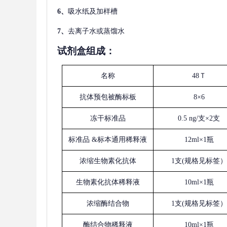
6、
吸水纸及加样槽
7、
去离子水或蒸馏水
试剂盒组成：
名称
48Ｔ
抗体预包被酶标板
8×6
冻干标准品
0.5 ng/支×2支
标准品
&标本通用稀释液
12ml×1瓶
浓缩生物素化抗体
1支(规格见标签）
生物素化抗体稀释液
10ml×1瓶
浓缩酶结合物
1支(规格见标签）
酶结合物稀释液
10ml×1瓶