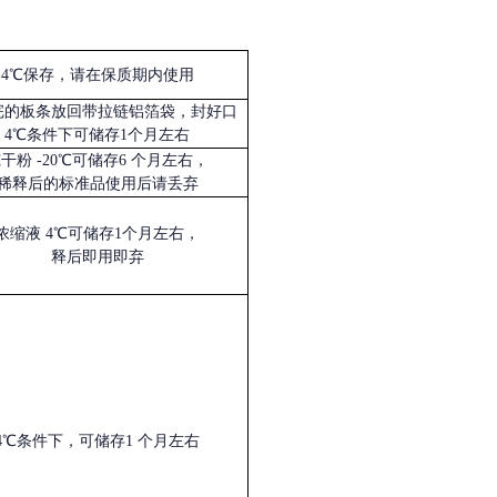
4℃保存，请在保质期内使用
完的板条放回带拉链铝箔袋，封好口
4℃条件下可储存1个月左右
冻干粉
-20℃可储存6 个月左右，
稀释后的标准品使用后请丢弃
浓缩液
4℃可储存1个月左右，
释后即用即弃
4℃条件下，可储存1 个月左右