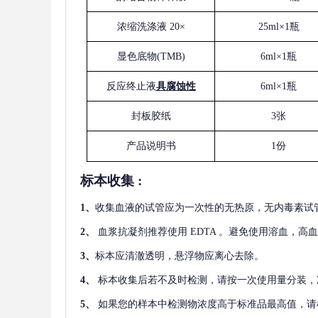
浓缩洗涤液
20×
25ml×1瓶
显色底物
(
TMB
)
6ml×1瓶
反应终止液
具腐蚀性
6ml×1瓶
封板胶纸
3张
产品说明书
1份
标本收集
:
1
、
收集血液的试管应为一次性的无热原，无内毒素试
2
、
血浆抗凝剂推荐使用
EDTA 。避免使用溶血，高
3
、
标本应清澈透明，悬浮物应离心去除。
4
、
标本收集后若不及时检测，请按一次使用量分装，
5
、
如果您的样本中检测物浓度高于标准品最高值，请