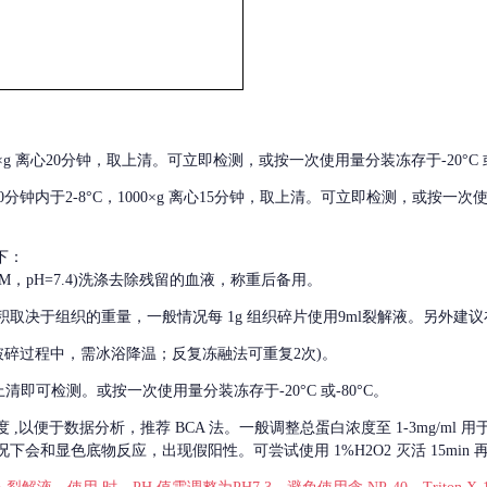
000×g 离心20分钟，取上清。可立即检测，或按一次使用量分装冻存于-20°C 或
后30分钟内于2-8°C，1000×g 离心15分钟，取上清。可立即检测，或按一次
下：
01M，pH=7.4)洗涤去除残留的血液，称重后备用。
积取决于组织的重量，一般情况每
1g 组织碎片使用9ml裂解液。另外建议
破碎过程中，需冰浴降温；反复冻融法可重复2次)。
留取上清即可检测。或按一次使用量分装冻存于-20°C 或-80°C。
度
,以便于数据分析，推荐 BCA 法。一般调整总蛋白浓度至 1-3mg/ml
会和显色底物反应，出现假阳性。可尝试使用 1%H2O2 灭活 15min 