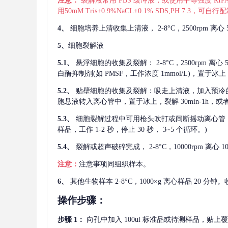
注意：
裂解液常用
PBS 缓冲液，或使用中等强度 RIPA
用50mM Tris+0.9%NaCL+0.1% SDS,PH 7.3
4、
细胞培养上清收集上清液，
2-8°C，2500rp
5、
细胞裂解液
5.1、
悬浮细胞的收集及裂解：
2-8°C，2500rpm 
白酶抑制剂(如 PMSF，工作浓度 1mmol/L)，置于冰上，
5.2、
贴壁细胞的收集及裂解：吸走上清液，加入预冷
胞悬液转入离心管中，置于冰上，裂解 30min-1h，
5.3、
细胞裂解过程中可用枪头吹打或间断摇动离心管
样品，工作 1-2 秒，停止 30 秒， 3~5 个循环。)
5.4、
裂解或超声破碎完成，
2-8°C，10000rpm
注意：
注意事项同组织样本。
6、
其他生物样本
2-8°C，1000×g 离心样品 20
操作步骤：
步骤
1：
向孔中加入
100ul 标准品或待测样品，贴上覆膜