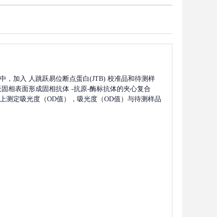
中，加入
人跳跃易位断点蛋白(JTB)
校准品和待测样
板固相表面形成固相抗体
-抗原-酶标抗体的夹心复合
波长上测定吸光度（OD值），吸光度（OD值）与待测样品