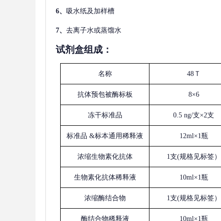
6、
吸水纸及加样槽
7、
去离子水或蒸馏水
试剂盒组成：
名称
48Ｔ
抗体预包被酶标板
8×6
冻干标准品
0.5 ng/支×2支
标准品
&标本通用稀释液
12ml×1瓶
浓缩生物素化抗体
1支(规格见标签）
生物素化抗体稀释液
10ml×1瓶
浓缩酶结合物
1支(规格见标签）
酶结合物稀释液
10ml×1瓶