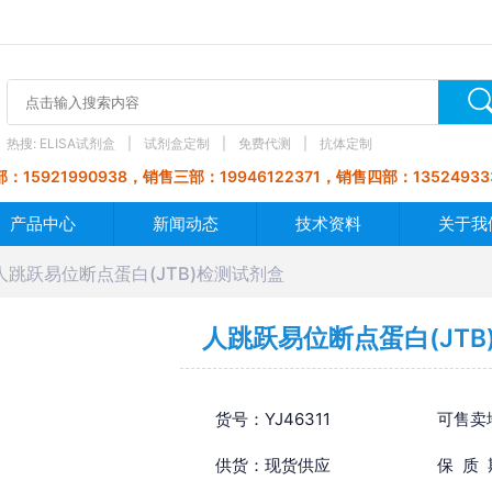
热搜:
ELISA试剂盒
试剂盒定制
免费代测
抗体定制
：15921990938，销售三部：19946122371，销售四部：13524933
产品中心
新闻动态
技术资料
关于我
人跳跃易位断点蛋白(JTB)检测试剂盒
人跳跃易位断点蛋白(JTB
货号：YJ46311
可售卖
供货：现货供应
保 质