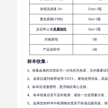
浓缩洗涤液
20×
25ml×1瓶
显色底物
(
TMB
)
6ml×1瓶
反应终止液
具腐蚀性
6ml×1瓶
封板胶纸
3张
产品说明书
1份
标本收集
:
1
、
收集血液的试管应为一次性的无热原，无内毒素试
2
、
血浆抗凝剂推荐使用
EDTA 。避免使用溶血，高
3
、
标本应清澈透明，悬浮物应离心去除。
4
、
标本收集后若不及时检测，请按一次使用量分装，
5
、
如果您的样本中检测物浓度高于标准品最高值，请