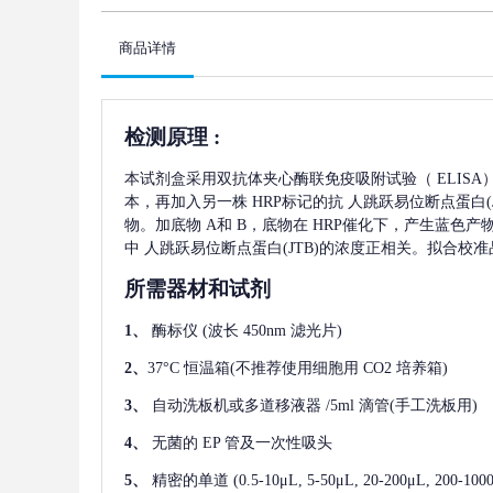
商品详情
检测原理
:
本试剂盒采用双抗体夹心酶联免疫吸附试验（
ELIS
本，再加入另一株
HRP标记的抗
人跳跃易位断点蛋白(J
物。加底物 A和 B，底物在 HRP催化下，产生蓝色
中
人跳跃易位断点蛋白(JTB)
的浓度正相关。拟合校准
所需器材和试剂
1、
酶标仪
(波长 450nm 滤光片)
2、
37°C 恒温箱(不推荐使用细胞用 CO2 培养箱)
3、
自动洗板机或多道移液器
/5ml 滴管(手工洗板用)
4、
无菌的
EP 管及一次性吸头
5、
精密的单道
(0.5-10μL, 5-50μL, 20-200μL