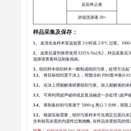
反应终止液
浓缩洗涤液
20×
样品采集及保存
：
1、
血清全血样本室温放置
2小时或 2-8°C 过夜。1
2、
血浆抗凝剂推荐使用
EDTA-Na2/K2，样品采集
选择请查看样品制备指南。
3、
组织样本组织样本一般制成组织匀浆，处理方法如
3.1、
将目标组织置于冰上，用预冷的
PBS缓冲液(0.
3.2、
在冰上用裂解液研磨组织匀浆。加入裂解液的体
3.3、
可再利用超声破碎或反复冻融进一步处理
(超声
3.4、
将制备好的匀浆液于
5000×g 离心 5 分钟，
3.5、
根据实验需要，组织匀浆样本可先测定总蛋白浓
含有较高浓度的内源性过氧物酶, 在样品浓度较高的情况下