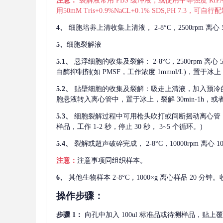
注意：
裂解液常用
PBS 缓冲液，或使用中等强度 RIPA
用50mM Tris+0.9%NaCL+0.1% SDS,PH 7.3
4、
细胞培养上清收集上清液，
2-8°C，2500rp
5、
细胞裂解液
5.1、
悬浮细胞的收集及裂解：
2-8°C，2500rpm 
白酶抑制剂(如 PMSF，工作浓度 1mmol/L)，置于冰上，
5.2、
贴壁细胞的收集及裂解：吸走上清液，加入预冷
胞悬液转入离心管中，置于冰上，裂解 30min-1h，
5.3、
细胞裂解过程中可用枪头吹打或间断摇动离心管
样品，工作 1-2 秒，停止 30 秒， 3~5 个循环。)
5.4、
裂解或超声破碎完成，
2-8°C，10000rpm
注意：
注意事项同组织样本。
6、
其他生物样本
2-8°C，1000×g 离心样品 20
操作步骤：
步骤
1：
向孔中加入
100ul 标准品或待测样品，贴上覆膜