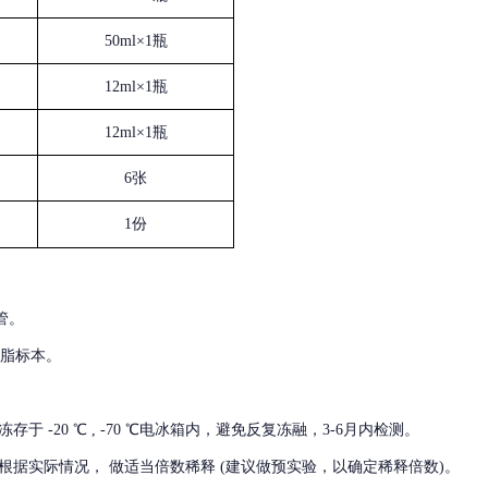
50ml×1瓶
12ml×1瓶
12ml×1瓶
6张
1份
管。
血脂标本。
冻存于
-20 ℃ , -70 ℃电冰箱内，避免反复冻融，3-6月内检测。
根据实际情况，
做适当倍数稀释
(建议做预实验，以确定稀释倍数)。