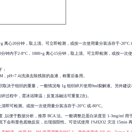
000×g 离心20分钟，取上清。可立即检测，或按一次使用量分装冻存于-20°C 或
后30分钟内于2-8°C，1000×g 离心15分钟，取上清。可立即检测，或按一次
下：
01M，pH=7.4)洗涤去除残留的血液，称重后备用。
积取决于组织的重量，一般情况每
1g 组织碎片使用9ml裂解液。另外建议
破碎过程中，需冰浴降温；反复冻融法可重复2次)。
留取上清即可检测。或按一次使用量分装冻存于-20°C 或-80°C。
度
,以便于数据分析，推荐 BCA 法。一般调整总蛋白浓度至 1-3mg/ml
会和显色底物反应，出现假阳性。可尝试使用 1%H2O2 灭活 15min 