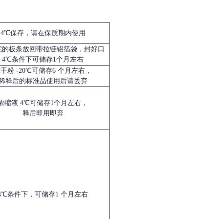
4℃保存，请在保质期内使用
完的板条放回带拉链铝箔袋，封好口
4℃条件下可储存1个月左右
冻干粉
-20℃可储存6 个月左右，
稀释后的标准品使用后请丢弃
浓缩液
4℃可储存1个月左右，
释后即用即弃
4℃条件下，可储存1 个月左右