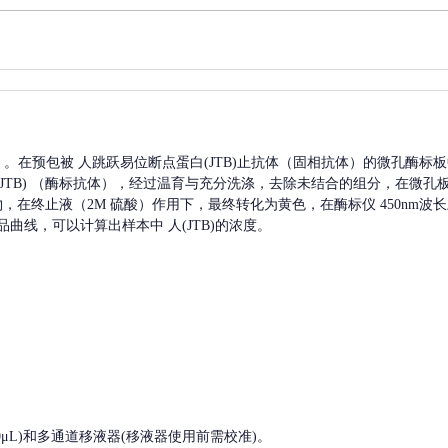
A）。在预包被
人跳跃易位断点蛋白(JTB)
止抗体（固相抗体）的微孔酶标板
TB)
（酶标抗体），经过温育与充分洗涤，去除未结合的组分，在微孔
产物，在终止液（2M 硫酸）作用下，最终转化为黄色，在酶标仪 450nm
品曲线，可以计算出样本中
人(JTB)
的浓度。
, 200-1000μL)和多通道移液器(移液器使用前需校准)。