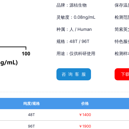
品牌：源桔生物
保存温
灵敏度：0.08ng/mL
检测范围
种属：人 / Human
简索英文：
规格：48T / 96T
特色服
用途：仅供科研使用
检测样
咨 询 客 服
下
纯度/规格
价格
48T
￥1400
96T
￥1900