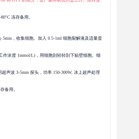
 X-100 和 DTT 的组分，会严重抑制试剂盒工作。推荐使
80°C 冻存备用。
离心 5min，收集细胞。加入 0.5-1ml 细胞裂解液及适量蛋
F，工作浓度 1mmol/L)，用细胞刮轻轻刮下贴壁细胞。细
波 3-5mm 探头，功率 150-300W, 冰上超声处理
 冻存备用。