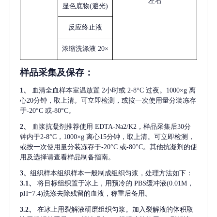
左右
显色底物
(避光)
反应终止液
浓缩洗涤液
20×
样品采集及保存
：
1、
血清全血样本室温放置
2小时或 2-8°C 过夜。1000×g 离
心20分钟，取上清。可立即检测，或按一次使用量分装冻存
于-20°C 或-80°C。
2、
血浆抗凝剂推荐使用
EDTA-Na2/K2，样品采集后30分
钟内于2-8°C，1000×g 离心15分钟，取上清。可立即检测，
或按一次使用量分装冻存于-20°C 或-80°C。其他抗凝剂的使
用及选择请查看样品制备指南。
3、
组织样本组织样本一般制成组织匀浆，处理方法如下：
3.1、
将目标组织置于冰上，用预冷的
PBS缓冲液(0.01M，
pH=7.4)洗涤去除残留的血液，称重后备用。
3.2、
在冰上用裂解液研磨组织匀浆。加入裂解液的体积取