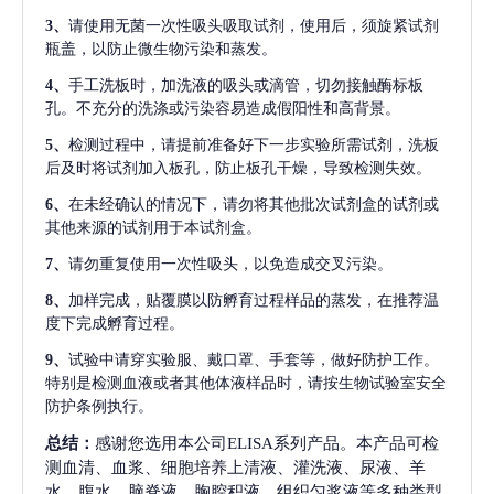
3、
请使用无菌一次性吸头吸取试剂，使用后，须旋紧试剂
瓶盖，以防止微生物污染和蒸发。
4、
手工洗板时，加洗液的吸头或滴管，切勿接触酶标板
孔。不充分的洗涤或污染容易造成假阳性和高背景。
5、
检测过程中，请提前准备好下一步实验所需试剂，洗板
后及时将试剂加入板孔，防止板孔干燥，导致检测失效。
6、
在未经确认的情况下，请勿将其他批次试剂盒的试剂或
其他来源的试剂用于本试剂盒。
7、
请勿重复使用一次性吸头，以免造成交叉污染。
8、
加样完成，贴覆膜以防孵育过程样品的蒸发，在推荐温
度下完成孵育过程。
9、
试验中请穿实验服、戴口罩、手套等，做好防护工作。
特别是检测血液或者其他体液样品时，请按生物试验室安全
防护条例执行。
总结：
感谢您选用本公司ELISA系列产品。本产品可检
测血清、血浆、细胞培养上清液、灌洗液、尿液、羊
水、腹水、脑脊液、胸腔积液、组织匀浆液等多种类型