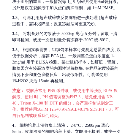
决于组织的重量，一般情况每
1g 组织碎片使用9ml裂解液。
另外建议在裂解液中加入蛋白酶抑制剂，如 1mM PMSF。
3.3、
可再利用超声破碎或反复冻融进一步处理
(超声破碎
过程中，需冰浴降温；反复冻融法可重复2次)。
3.4、
将制备好的匀浆液于
5000×g 离心 5 分钟，留取上清
即可检测。或按一次使用量分装冻存于-20°C 或-80°C。
3.5、
根据实验需要，组织匀浆样本可先测定总蛋白浓度
,以
便于数据分析，推荐 BCA 法。一般调整总蛋白浓度至 1-
3mg/ml 用于 ELISA 检测。某些组织样本，如肝脏，肾脏，
胰腺因含有较高浓度的内源性过氧物酶, 在样品浓度较高的
情况下会和显色底物反应，出现假阳性。可尝试使用
1%H2O2 灭活 15min 再检测。
注意：
裂解液常用
PBS 缓冲液，或使用中等强度 RIPA 裂
解液。使用 时，PH 值需调整为PH7.3，避免使用含 NP-
40，Triton X-100 和 DTT 的组分，会严重抑制试剂盒工
作。推荐使用50mM Tris+0.9%NaCL+0.1% SDS,PH 7.3，可
自行配制或联系我们购买。
4、
细胞培养上清收集上清液，
2-8°C，2500rpm 离心
5min，收集澄清的细胞培养上清。立即用于检测，或按一次