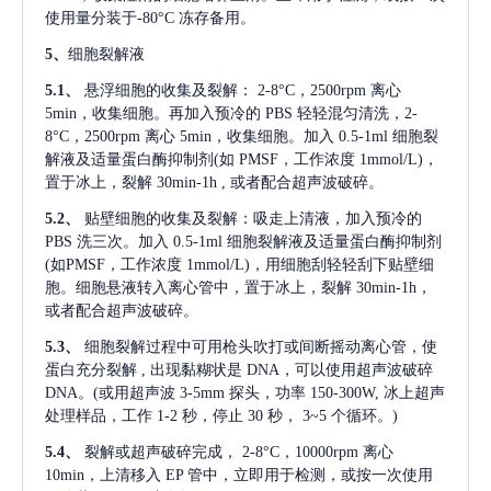
使用量分装于-80°C 冻存备用。
5、
细胞裂解液
5.1、
悬浮细胞的收集及裂解：
2-8°C，2500rpm 离心
5min，收集细胞。再加入预冷的 PBS 轻轻混匀清洗，2-
8°C，2500rpm 离心 5min，收集细胞。加入 0.5-1ml 细胞裂
解液及适量蛋白酶抑制剂(如 PMSF，工作浓度 1mmol/L)，
置于冰上，裂解 30min-1h , 或者配合超声波破碎。
5.2、
贴壁细胞的收集及裂解：吸走上清液，加入预冷的
PBS 洗三次。加入 0.5-1ml 细胞裂解液及适量蛋白酶抑制剂
(如PMSF，工作浓度 1mmol/L)，用细胞刮轻轻刮下贴壁细
胞。细胞悬液转入离心管中，置于冰上，裂解 30min-1h，
或者配合超声波破碎。
5.3、
细胞裂解过程中可用枪头吹打或间断摇动离心管，使
蛋白充分裂解
, 出现黏糊状是 DNA，可以使用超声波破碎
DNA。(或用超声波 3-5mm 探头，功率 150-300W, 冰上超声
处理样品，工作 1-2 秒，停止 30 秒， 3~5 个循环。)
5.4、
裂解或超声破碎完成，
2-8°C，10000rpm 离心
10min，上清移入 EP 管中，立即用于检测，或按一次使用