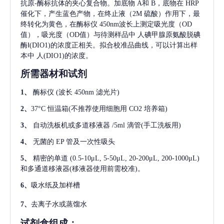
抗原-酶标抗体的夹心复合物。加底物 A和 B，底物在 HRP
催化下，产生蓝色产物，在终止液（2M 硫酸）作用下，最
终转化为黄色，在酶标仪 450nm波长上测定吸光度（OD
值），吸光度（OD值）与待测样品中
人碘甲腺原氨酸脱碘
酶Ⅰ(DIO1)
的浓度正相关。拟合校准品曲线，可以计算出样
本中
人(DIO1)
的浓度。
所需器材和试剂
1、
酶标仪
(波长 450nm 滤光片)
2、
37°C 恒温箱(不推荐使用细胞用 CO2 培养箱)
3、
自动洗板机或多道移液器
/5ml 滴管(手工洗板用)
4、
无菌的
EP 管及一次性吸头
5、
精密的单道
(0.5-10μL, 5-50μL, 20-200μL, 200-1000μL)
和多通道移液器(移液器使用前需校准)。
6、
吸水纸及加样槽
7、
去离子水或蒸馏水
试剂盒组成：