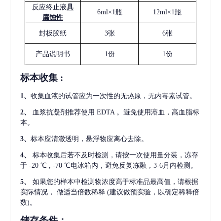
反应终止液
具
6ml×1瓶
12ml×1瓶
腐蚀性
封板胶纸
3张
6张
产品说明书
1份
1份
标本收集
:
1
、
收集血液的试管应为一次性的无热原，无内毒素试管。
2
、
血浆抗凝剂推荐使用
EDTA 。避免使用溶血，高血脂标
本。
3
、
标本应清澈透明，悬浮物应离心去除。
4
、
标本收集后若不及时检测，请按一次使用量分装，冻存
于
-20 ℃ , -70 ℃电冰箱内，避免反复冻融，3-6月内检测。
5
、
如果您的样本中检测物浓度高于标准品最高值，请根据
实际情况，
做适当倍数稀释
(建议做预实验，以确定稀释倍
数)。
储存条件：