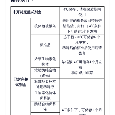
4℃保存，请在保质期内
未开封完整试剂盒
使用
未用完的板条放回带拉链
抗体包被板条
铝箔袋，封好口
4℃条件
下可储存1个月左右
冻干粉
-20℃可储存6 个
月左右，
标准品
稀释后的标准品使用后请
丢弃
浓缩生物素化
浓缩液
4℃可储存1个月左
抗体
右，
浓缩酶结合物
释后即用即弃
(避光)
已
封完整
标准品＆标本
试剂盒
通用稀释液
生物素化抗体
稀释液
酶结合物稀释
液
4℃条件下，可储存1 个月