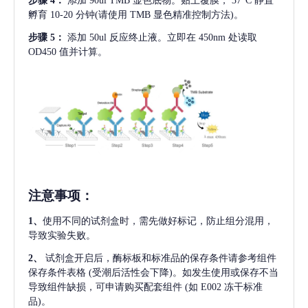
步骤
4：
添加
90ul TMB 显色底物。贴上覆膜， 37°C 静置
孵育 10-20 分钟(请使用 TMB 显色精准控制方法)。
步骤
5：
添加
50ul 反应终止液。立即在 450nm 处读取
OD450 值并计算。
注意事项
：
1、
使用不同的试剂盒时，需先做好标记，防止组分混用，
导致实验失败。
2、
试剂盒开启后，酶标板和标准品的保存条件请参考组件
保存条件表格
(受潮后活性会下降)。如发生使用或保存不当
导致组件缺损，可申请购买配套组件
(如 E002 冻干标准
品)。