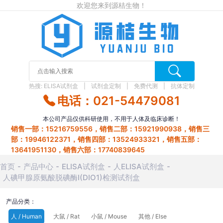
欢迎您来到源桔生物！
热搜:
ELISA试剂盒
试剂盒定制
免费代测
抗体定制
电话：021-54479081
本公司产品仅供科研使用，不用于人体及临床诊断！
销售一部：15216759556，销售二部：15921990938，销售三
部：19946122371，销售四部：13524933321，销售五部：
13641951130，销售六部：17740839645
首页
产品中心
ELISA试剂盒
人ELISA试剂盒
人碘甲腺原氨酸脱碘酶Ⅰ(DIO1)检测试剂盒
产品分类：
人 / Human
大鼠 / Rat
小鼠 / Mouse
其他 / Else