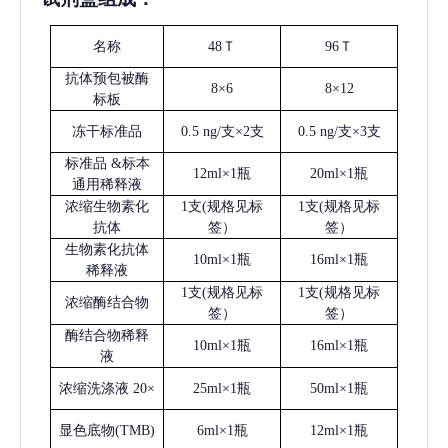
名称
48Ｔ
96Ｔ
抗体预包被酶
8×6
8×12
标板
冻干标准品
0.5 ng/支×2支
0.5 ng/支×3支
标准品
&标本
12ml×1瓶
20ml×1瓶
通用稀释液
浓缩生物素化
1支(规格见标
1支(规格见标
抗体
签）
签）
生物素化抗体
10ml×1瓶
16ml×1瓶
稀释液
1支(规格见标
1支(规格见标
浓缩酶结合物
签）
签）
酶结合物稀释
10ml×1瓶
16ml×1瓶
液
浓缩洗涤液
20×
25ml×1瓶
50ml×1瓶
显色底物
(
TMB
)
6ml×1瓶
12ml×1瓶