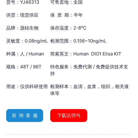
货号：YJ46313
可售卖地：全国
供货：现货供应
保 质 期：半年
品牌：源桔生物
保存温度：2-8℃
灵敏度：0.08ng/mL
检测范围：0.156~10ng/mL
种属：人 / Human
简索英文：Human DIO1 Elisa KIT
规格：48T / 96T
特色服务：免费代测 / 免费提供技术支
持
用途：仅供科研使用
检测样本：血清，血浆，组织，相关液
体等
咨 询 客 服
下载说明书