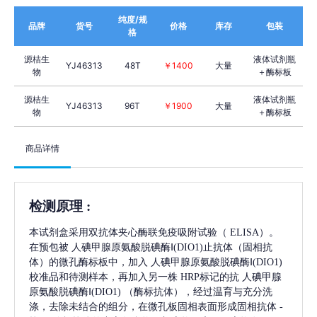
纯度/规
品牌
货号
价格
库存
包装
格
源桔生
液体试剂瓶
YJ46313
48T
￥1400
大量
物
＋酶标板
源桔生
液体试剂瓶
YJ46313
96T
￥1900
大量
物
＋酶标板
商品详情
检测原理
:
本试剂盒采用双抗体夹心酶联免疫吸附试验（
ELISA）。
在预包被
人碘甲腺原氨酸脱碘酶Ⅰ(DIO1)
止抗体（固相抗
体）的微孔酶标板中，加入
人碘甲腺原氨酸脱碘酶Ⅰ(DIO1)
校准品和待测样本，再加入另一株
HRP标记的抗
人碘甲腺
原氨酸脱碘酶Ⅰ(DIO1)
（酶标抗体），经过温育与充分洗
涤，去除未结合的组分，在微孔板固相表面形成固相抗体
-