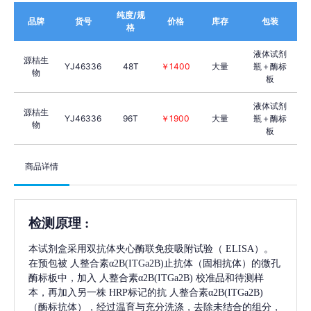
纯度/规
品牌
货号
价格
库存
包装
格
液体试剂
源桔生
YJ46336
48T
￥1400
大量
瓶＋酶标
物
板
液体试剂
源桔生
YJ46336
96T
￥1900
大量
瓶＋酶标
物
板
商品详情
检测原理
:
本试剂盒采用双抗体夹心酶联免疫吸附试验（
ELISA）。
在预包被
人整合素α2B(ITGa2B)
止抗体（固相抗体）的微孔
酶标板中，加入
人整合素α2B(ITGa2B)
校准品和待测样
本，再加入另一株
HRP标记的抗
人整合素α2B(ITGa2B)
（酶标抗体），经过温育与充分洗涤，去除未结合的组分，