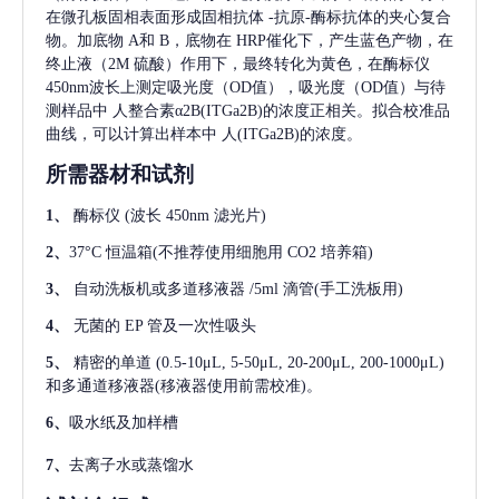
在微孔板固相表面形成固相抗体
-抗原-酶标抗体的夹心复合
物。加底物 A和 B，底物在 HRP催化下，产生蓝色产物，在
终止液（2M 硫酸）作用下，最终转化为黄色，在酶标仪
450nm波长上测定吸光度（OD值），吸光度（OD值）与待
测样品中
人整合素α2B(ITGa2B)
的浓度正相关。拟合校准品
曲线，可以计算出样本中
人(ITGa2B)
的浓度。
所需器材和试剂
1、
酶标仪
(波长 450nm 滤光片)
2、
37°C 恒温箱(不推荐使用细胞用 CO2 培养箱)
3、
自动洗板机或多道移液器
/5ml 滴管(手工洗板用)
4、
无菌的
EP 管及一次性吸头
5、
精密的单道
(0.5-10μL, 5-50μL, 20-200μL, 200-1000μL)
和多通道移液器(移液器使用前需校准)。
6、
吸水纸及加样槽
7、
去离子水或蒸馏水