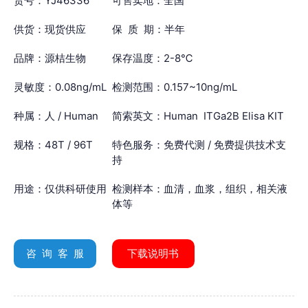
货号：YJ46336
可售卖地：全国
供货：现货供应
保 质 期：半年
品牌：源桔生物
保存温度：2-8℃
灵敏度：0.08ng/mL
检测范围：0.157~10ng/mL
种属：人 / Human
简索英文：Human ITGa2B Elisa KIT
规格：48T / 96T
特色服务：免费代测 / 免费提供技术支
持
用途：仅供科研使用
检测样本：血清，血浆，组织，相关液
体等
咨 询 客 服
下载说明书