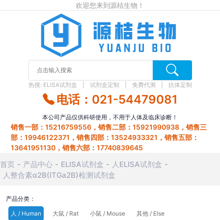
欢迎您来到源桔生物！
热搜:
ELISA试剂盒
试剂盒定制
免费代测
抗体定制
电话：021-54479081
本公司产品仅供科研使用，不用于人体及临床诊断！
销售一部：15216759556，销售二部：15921990938，销售三
部：19946122371，销售四部：13524933321，销售五部：
13641951130，销售六部：17740839645
首页
产品中心
ELISA试剂盒
人ELISA试剂盒
人整合素α2B(ITGa2B)检测试剂盒
产品分类：
人 / Human
大鼠 / Rat
小鼠 / Mouse
其他 / Else