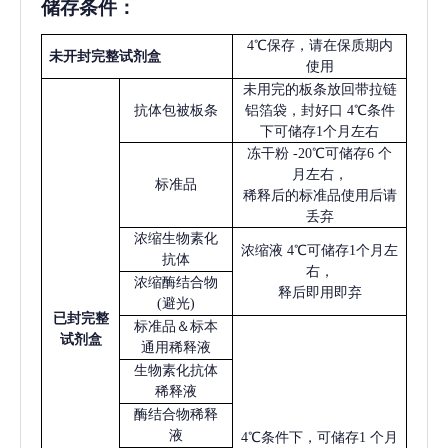
储存条件：
4℃保存，请在保质期内
未开封完整试剂盒
使用
未用完的板条放回带拉链
抗体包被板条
铝箔袋，封好口
4℃条件
下可储存1个月左右
冻干粉
-20℃可储存6 个
月左右，
标准品
稀释后的标准品使用后请
丢弃
浓缩生物素化
浓缩液
4℃可储存1个月左
抗体
右，
浓缩酶结合物
释后即用即弃
(避光)
已
封完整
标准品＆标本
试剂盒
通用稀释液
生物素化抗体
稀释液
酶结合物稀释
液
4℃条件下，可储存1 个月