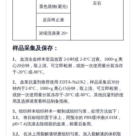
左右
显色底物
(避光)
反应终止液
浓缩洗涤液
20×
样品采集及保存
：
1、
血清全血样本室温放置
2小时或 2-8°C 过夜。1000×g 离
心20分钟，取上清。可立即检测，或按一次使用量分装冻存
于-20°C 或-80°C。
2、
血浆抗凝剂推荐使用
EDTA-Na2/K2，样品采集后30分
钟内于2-8°C，1000×g 离心15分钟，取上清。可立即检测，
或按一次使用量分装冻存于-20°C 或-80°C。其他抗凝剂的使
用及选择请查看样品制备指南。
3、
组织样本组织样本一般制成组织匀浆，处理方法如下：
3.1、
将目标组织置于冰上，用预冷的
PBS缓冲液(0.01M，
pH=7.4)洗涤去除残留的血液，称重后备用。
3.2、
在冰上用裂解液研磨组织匀浆。加入裂解液的体积取