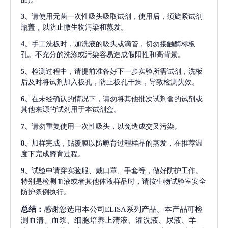
3、
请使用无菌一次性吸头吸取试剂，使用后，须旋紧试剂
瓶盖，以防止微生物污染和蒸发。
4、
手工洗板时，加洗液的吸头或滴管，切勿接触酶标板
孔。不充分的洗涤或污染容易造成假阳性和高背景。
5、
检测过程中，请提前准备好下一步实验所需试剂，洗板
后及时将试剂加入板孔，防止板孔干燥，导致检测失效。
6、
在未经确认的情况下，请勿将其他批次试剂盒的试剂或
其他来源的试剂用于本试剂盒。
7、
请勿重复使用一次性吸头，以免造成交叉污染。
8、
加样完成，贴覆膜以防孵育过程样品的蒸发，在推荐温
度下完成孵育过程。
9、
试验中请穿实验服、戴口罩、手套等，做好防护工作。
特别是检测血液或者其他体液样品时，请按生物试验室安全
防护条例执行。
总结：
感谢您选用本公司ELISA系列产品。本产品可检
测血清、血浆、细胞培养上清液、灌洗液、尿液、羊