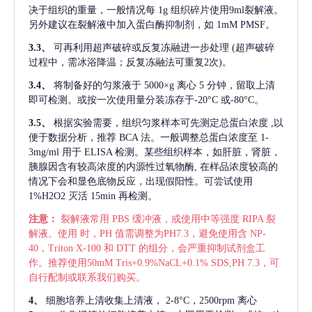
决于组织的重量，一般情况每
1g 组织碎片使用9ml裂解液。
另外建议在裂解液中加入蛋白酶抑制剂，如 1mM PMSF。
3.3、
可再利用超声破碎或反复冻融进一步处理
(超声破碎
过程中，需冰浴降温；反复冻融法可重复2次)。
3.4、
将制备好的匀浆液于
5000×g 离心 5 分钟，留取上清
即可检测。或按一次使用量分装冻存于-20°C 或-80°C。
3.5、
根据实验需要，组织匀浆样本可先测定总蛋白浓度
,以
便于数据分析，推荐 BCA 法。一般调整总蛋白浓度至 1-
3mg/ml 用于 ELISA 检测。某些组织样本，如肝脏，肾脏，
胰腺因含有较高浓度的内源性过氧物酶, 在样品浓度较高的
情况下会和显色底物反应，出现假阳性。可尝试使用
1%H2O2 灭活 15min 再检测。
注意：
裂解液常用
PBS 缓冲液，或使用中等强度 RIPA 裂
解液。使用 时，PH 值需调整为PH7.3，避免使用含 NP-
40，Triton X-100 和 DTT 的组分，会严重抑制试剂盒工
作。推荐使用50mM Tris+0.9%NaCL+0.1% SDS,PH 7.3，可
自行配制或联系我们购买。
4、
细胞培养上清收集上清液，
2-8°C，2500rpm 离心