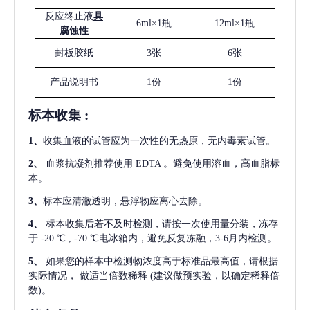
反应终止液
具
6ml×1瓶
12ml×1瓶
腐蚀性
封板胶纸
3张
6张
产品说明书
1份
1份
标本收集
:
1
、
收集血液的试管应为一次性的无热原，无内毒素试管。
2
、
血浆抗凝剂推荐使用
EDTA 。避免使用溶血，高血脂标
本。
3
、
标本应清澈透明，悬浮物应离心去除。
4
、
标本收集后若不及时检测，请按一次使用量分装，冻存
于
-20 ℃ , -70 ℃电冰箱内，避免反复冻融，3-6月内检测。
5
、
如果您的样本中检测物浓度高于标准品最高值，请根据
实际情况，
做适当倍数稀释
(建议做预实验，以确定稀释倍
数)。