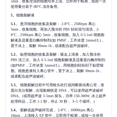
5min，收集澄清的细胞培养上清。立即用于检测，或按一次
使用量分装于-80°C 冻存备用。
5、
细胞裂解液
5.1、
悬浮细胞的收集及裂解：
2-8°C，2500rpm 离心
5min，收集细胞。再加入预冷的 PBS 轻轻混匀清洗，2-
8°C，2500rpm 离心 5min，收集细胞。加入 0.5-1ml 细胞裂
解液及适量蛋白酶抑制剂(如 PMSF，工作浓度 1mmol/L)，
置于冰上，裂解 30min-1h , 或者配合超声波破碎。
5.2、
贴壁细胞的收集及裂解：吸走上清液，加入预冷的
PBS 洗三次。加入 0.5-1ml 细胞裂解液及适量蛋白酶抑制剂
(如PMSF，工作浓度 1mmol/L)，用细胞刮轻轻刮下贴壁细
胞。细胞悬液转入离心管中，置于冰上，裂解 30min-1h，
或者配合超声波破碎。
5.3、
细胞裂解过程中可用枪头吹打或间断摇动离心管，使
蛋白充分裂解
, 出现黏糊状是 DNA，可以使用超声波破碎
DNA。(或用超声波 3-5mm 探头，功率 150-300W, 冰上超声
处理样品，工作 1-2 秒，停止 30 秒， 3~5 个循环。)
5.4、
裂解或超声破碎完成，
2-8°C，10000rpm 离心
10min，上清移入 EP 管中，立即用于检测，或按一次使用