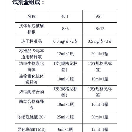
试剂盒组成：
名称
48Ｔ
96Ｔ
抗体预包被酶
8×6
8×12
标板
冻干标准品
0.5 ng/支×2支
0.5 ng/支×3支
标准品
&标本
12ml×1瓶
20ml×1瓶
通用稀释液
浓缩生物素化
1支(规格见标
1支(规格见标
抗体
签）
签）
生物素化抗体
10ml×1瓶
16ml×1瓶
稀释液
1支(规格见标
1支(规格见标
浓缩酶结合物
签）
签）
酶结合物稀释
10ml×1瓶
16ml×1瓶
液
浓缩洗涤液
20×
25ml×1瓶
50ml×1瓶
显色底物
(
TMB
)
6ml×1瓶
12ml×1瓶