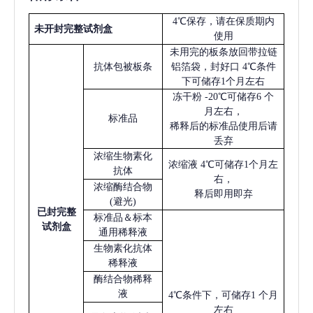
4℃保存，请在保质期内
未开封完整试剂盒
使用
未用完的板条放回带拉链
抗体包被板条
铝箔袋，封好口
4℃条件
下可储存1个月左右
冻干粉
-20℃可储存6 个
月左右，
标准品
稀释后的标准品使用后请
丢弃
浓缩生物素化
浓缩液
4℃可储存1个月左
抗体
右，
浓缩酶结合物
释后即用即弃
(避光)
已
封完整
标准品＆标本
试剂盒
通用稀释液
生物素化抗体
稀释液
酶结合物稀释
液
4℃条件下，可储存1 个月
左右