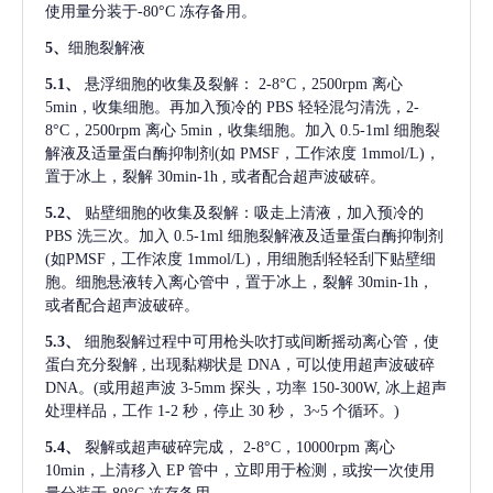
使用量分装于-80°C 冻存备用。
5、
细胞裂解液
5.1、
悬浮细胞的收集及裂解：
2-8°C，2500rpm 离心
5min，收集细胞。再加入预冷的 PBS 轻轻混匀清洗，2-
8°C，2500rpm 离心 5min，收集细胞。加入 0.5-1ml 细胞裂
解液及适量蛋白酶抑制剂(如 PMSF，工作浓度 1mmol/L)，
置于冰上，裂解 30min-1h , 或者配合超声波破碎。
5.2、
贴壁细胞的收集及裂解：吸走上清液，加入预冷的
PBS 洗三次。加入 0.5-1ml 细胞裂解液及适量蛋白酶抑制剂
(如PMSF，工作浓度 1mmol/L)，用细胞刮轻轻刮下贴壁细
胞。细胞悬液转入离心管中，置于冰上，裂解 30min-1h，
或者配合超声波破碎。
5.3、
细胞裂解过程中可用枪头吹打或间断摇动离心管，使
蛋白充分裂解
, 出现黏糊状是 DNA，可以使用超声波破碎
DNA。(或用超声波 3-5mm 探头，功率 150-300W, 冰上超声
处理样品，工作 1-2 秒，停止 30 秒， 3~5 个循环。)
5.4、
裂解或超声破碎完成，
2-8°C，10000rpm 离心
10min，上清移入 EP 管中，立即用于检测，或按一次使用