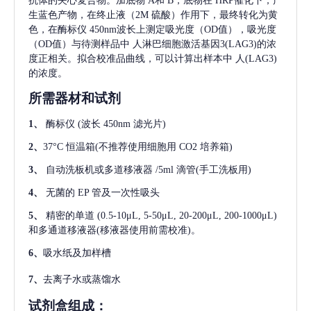
抗体的夹心复合物。加底物 A和 B，底物在 HRP催化下，产
生蓝色产物，在终止液（2M 硫酸）作用下，最终转化为黄
色，在酶标仪 450nm波长上测定吸光度（OD值），吸光度
（OD值）与待测样品中
人淋巴细胞激活基因3(LAG3)
的浓
度正相关。拟合校准品曲线，可以计算出样本中
人(LAG3)
的浓度。
所需器材和试剂
1、
酶标仪
(波长 450nm 滤光片)
2、
37°C 恒温箱(不推荐使用细胞用 CO2 培养箱)
3、
自动洗板机或多道移液器
/5ml 滴管(手工洗板用)
4、
无菌的
EP 管及一次性吸头
5、
精密的单道
(0.5-10μL, 5-50μL, 20-200μL, 200-1000μL)
和多通道移液器(移液器使用前需校准)。
6、
吸水纸及加样槽
7、
去离子水或蒸馏水
试剂盒组成：