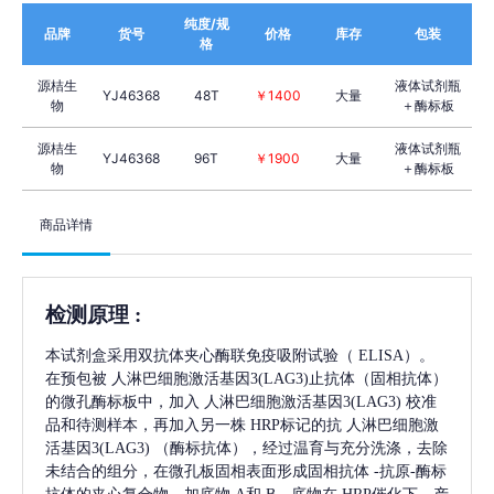
纯度/规
品牌
货号
价格
库存
包装
格
源桔生
液体试剂瓶
YJ46368
48T
￥1400
大量
物
＋酶标板
源桔生
液体试剂瓶
YJ46368
96T
￥1900
大量
物
＋酶标板
商品详情
检测原理
:
本试剂盒采用双抗体夹心酶联免疫吸附试验（
ELISA）。
在预包被
人淋巴细胞激活基因3(LAG3)
止抗体（固相抗体）
的微孔酶标板中，加入
人淋巴细胞激活基因3(LAG3)
校准
品和待测样本，再加入另一株
HRP标记的抗
人淋巴细胞激
活基因3(LAG3)
（酶标抗体），经过温育与充分洗涤，去除
未结合的组分，在微孔板固相表面形成固相抗体
-抗原-酶标