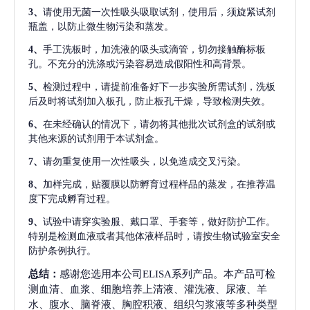
3、
请使用无菌一次性吸头吸取试剂，使用后，须旋紧试剂
瓶盖，以防止微生物污染和蒸发。
4、
手工洗板时，加洗液的吸头或滴管，切勿接触酶标板
孔。不充分的洗涤或污染容易造成假阳性和高背景。
5、
检测过程中，请提前准备好下一步实验所需试剂，洗板
后及时将试剂加入板孔，防止板孔干燥，导致检测失效。
6、
在未经确认的情况下，请勿将其他批次试剂盒的试剂或
其他来源的试剂用于本试剂盒。
7、
请勿重复使用一次性吸头，以免造成交叉污染。
8、
加样完成，贴覆膜以防孵育过程样品的蒸发，在推荐温
度下完成孵育过程。
9、
试验中请穿实验服、戴口罩、手套等，做好防护工作。
特别是检测血液或者其他体液样品时，请按生物试验室安全
防护条例执行。
总结：
感谢您选用本公司ELISA系列产品。本产品可检
测血清、血浆、细胞培养上清液、灌洗液、尿液、羊
水、腹水、脑脊液、胸腔积液、组织匀浆液等多种类型