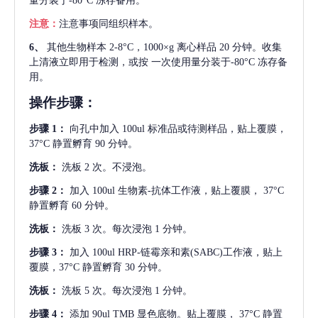
量分装于-80°C 冻存备用。
注意：
注意事项同组织样本。
6、
其他生物样本
2-8°C，1000×g 离心样品 20 分钟。收集
上清液立即用于检测，或按 一次使用量分装于-80°C 冻存备
用。
操作步骤：
步骤
1：
向孔中加入
100ul 标准品或待测样品，贴上覆膜，
37°C 静置孵育 90 分钟。
洗板：
洗板
2 次。不浸泡。
步骤
2：
加入
100ul 生物素-抗体工作液，贴上覆膜， 37°C
静置孵育 60 分钟。
洗板：
洗板
3 次。每次浸泡 1 分钟。
步骤
3：
加入
100ul HRP-链霉亲和素(SABC)工作液，贴上
覆膜，37°C 静置孵育 30 分钟。
洗板：
洗板
5 次。每次浸泡 1 分钟。
步骤
4：
添加
90ul TMB 显色底物。贴上覆膜， 37°C 静置