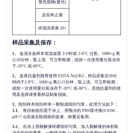
显色底物
(避光)
反应终止液
浓缩洗涤液
20×
样品采集及保存
：
1、
血清全血样本室温放置
2小时或 2-8°C 过夜。1000×g 离
心20分钟，取上清。可立即检测，或按一次使用量分装冻存
于-20°C 或-80°C。
2、
血浆抗凝剂推荐使用
EDTA-Na2/K2，样品采集后30分
钟内于2-8°C，1000×g 离心15分钟，取上清。可立即检测，
或按一次使用量分装冻存于-20°C 或-80°C。其他抗凝剂的使
用及选择请查看样品制备指南。
3、
组织样本组织样本一般制成组织匀浆，处理方法如下：
3.1、
将目标组织置于冰上，用预冷的
PBS缓冲液(0.01M，
pH=7.4)洗涤去除残留的血液，称重后备用。
3.2、
在冰上用裂解液研磨组织匀浆。加入裂解液的体积取
决于组织的重量，一般情况每
1g 组织碎片使用9ml裂解液。