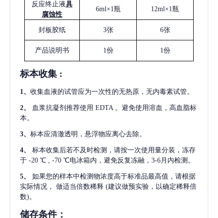
反应终止液
具
6ml×1瓶
12ml×1瓶
腐蚀性
封板胶纸
3张
6张
产品说明书
1份
1份
标本收集
:
1
、
收集血液的试管应为一次性的无热原，无内毒素试管。
2
、
血浆抗凝剂推荐使用
EDTA 。避免使用溶血，高血脂标
本。
3
、
标本应清澈透明，悬浮物应离心去除。
4
、
标本收集后若不及时检测，请按一次使用量分装，冻存
于
-20 ℃ , -70 ℃电冰箱内，避免反复冻融，3-6月内检测。
5
、
如果您的样本中检测物浓度高于标准品最高值，请根据
实际情况，
做适当倍数稀释
(建议做预实验，以确定稀释倍
数)。
储存条件：