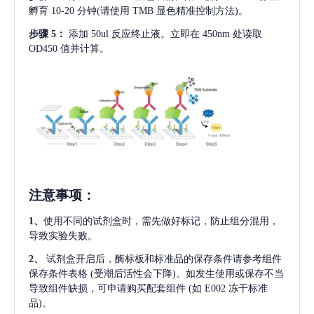
孵育 10-20 分钟(请使用 TMB 显色精准控制方法)。
步骤
5：
添加
50ul 反应终止液。立即在 450nm 处读取
OD450 值并计算。
注意事项
：
1、
使用不同的试剂盒时，需先做好标记，防止组分混用，
导致实验失败。
2、
试剂盒开启后，酶标板和标准品的保存条件请参考组件
保存条件表格
(受潮后活性会下降)。如发生使用或保存不当
导致组件缺损，可申请购买配套组件
(如 E002 冻干标准
品)。