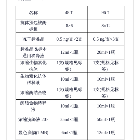
名称
48Ｔ
96Ｔ
抗体预包被酶
8×6
8×12
标板
冻干标准品
0.5 ng/支×2支
0.5 ng/支×3支
标准品
&标本
12ml×1瓶
20ml×1瓶
通用稀释液
浓缩生物素化
1支(规格见标
1支(规格见标
抗体
签）
签）
生物素化抗体
10ml×1瓶
16ml×1瓶
稀释液
1支(规格见标
1支(规格见标
浓缩酶结合物
签）
签）
酶结合物稀释
10ml×1瓶
16ml×1瓶
液
浓缩洗涤液
20×
25ml×1瓶
50ml×1瓶
显色底物
(
TMB
)
6ml×1瓶
12ml×1瓶