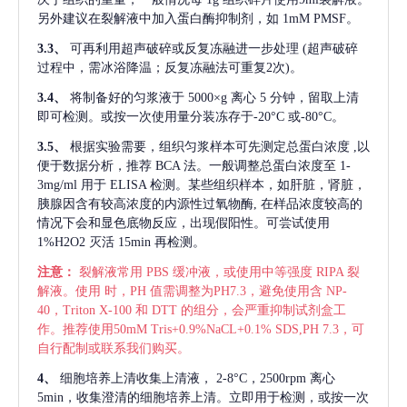
另外建议在裂解液中加入蛋白酶抑制剂，如 1mM PMSF。
3.3、
可再利用超声破碎或反复冻融进一步处理
(超声破碎
过程中，需冰浴降温；反复冻融法可重复2次)。
3.4、
将制备好的匀浆液于
5000×g 离心 5 分钟，留取上清
即可检测。或按一次使用量分装冻存于-20°C 或-80°C。
3.5、
根据实验需要，组织匀浆样本可先测定总蛋白浓度
,以
便于数据分析，推荐 BCA 法。一般调整总蛋白浓度至 1-
3mg/ml 用于 ELISA 检测。某些组织样本，如肝脏，肾脏，
胰腺因含有较高浓度的内源性过氧物酶, 在样品浓度较高的
情况下会和显色底物反应，出现假阳性。可尝试使用
1%H2O2 灭活 15min 再检测。
注意：
裂解液常用
PBS 缓冲液，或使用中等强度 RIPA 裂
解液。使用 时，PH 值需调整为PH7.3，避免使用含 NP-
40，Triton X-100 和 DTT 的组分，会严重抑制试剂盒工
作。推荐使用50mM Tris+0.9%NaCL+0.1% SDS,PH 7.3，可
自行配制或联系我们购买。
4、
细胞培养上清收集上清液，
2-8°C，2500rpm 离心
5min，收集澄清的细胞培养上清。立即用于检测，或按一次