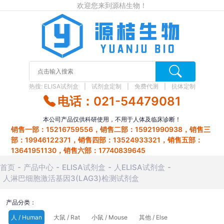
欢迎您来到源桔生物！
热搜:
ELISA试剂盒
试剂盒定制
免费代测
抗体定制
电话：021-54479081
本公司产品仅供科研使用，不用于人体及临床诊断！
销售一部：15216759556，销售二部：15921990938，销售三
部：19946122371，销售四部：13524933321，销售五部：
13641951130，销售六部：17740839645
首页
产品中心
ELISA试剂盒
人ELISA试剂盒
人淋巴细胞激活基因3(LAG3)检测试剂盒
产品分类：
人 / Human
大鼠 / Rat
小鼠 / Mouse
其他 / Else