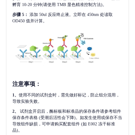
孵育 10-20 分钟(请使用 TMB 显色精准控制方法)。
步骤
5：
添加
50ul 反应终止液。立即在 450nm 处读取
OD450 值并计算。
注意事项
：
1、
使用不同的试剂盒时，需先做好标记，防止组分混用，
导致实验失败。
2、
试剂盒开启后，酶标板和标准品的保存条件请参考组件
保存条件表格
(受潮后活性会下降)。如发生使用或保存不当
导致组件缺损，可申请购买配套组件
(如 E002 冻干标准
品)。