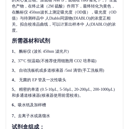
的夹心复合物。加底物 A和 B，底物在 HRP催化下，产生蓝
色产物，在终止液（2M 硫酸）作用下，最终转化为黄色，
在酶标仪 450nm波长上测定吸光度（OD值），吸光度（OD
值）与待测样品中
人Diablo同源物(DIABLO)
的浓度正相
关。拟合校准品曲线，可以计算出样本中
人(DIABLO)
的浓
度。
所需器材和试剂
1、
酶标仪
(波长 450nm 滤光片)
2、
37°C 恒温箱(不推荐使用细胞用 CO2 培养箱)
3、
自动洗板机或多道移液器
/5ml 滴管(手工洗板用)
4、
无菌的
EP 管及一次性吸头
5、
精密的单道
(0.5-10μL, 5-50μL, 20-200μL, 200-1000μL)
和多通道移液器(移液器使用前需校准)。
6、
吸水纸及加样槽
7、
去离子水或蒸馏水
试剂盒组成：