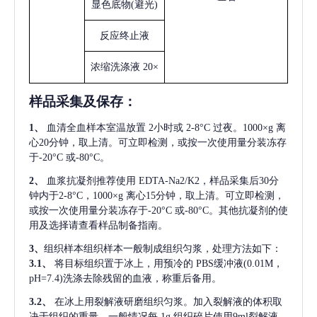
显色底物
(避光)
反应终止液
浓缩洗涤液
20×
样品采集及保存
：
1、
血清全血样本室温放置
2小时或 2-8°C 过夜。1000×g 离
心20分钟，取上清。可立即检测，或按一次使用量分装冻存
于-20°C 或-80°C。
2、
血浆抗凝剂推荐使用
EDTA-Na2/K2，样品采集后30分
钟内于2-8°C，1000×g 离心15分钟，取上清。可立即检测，
或按一次使用量分装冻存于-20°C 或-80°C。其他抗凝剂的使
用及选择请查看样品制备指南。
3、
组织样本组织样本一般制成组织匀浆，处理方法如下：
3.1、
将目标组织置于冰上，用预冷的
PBS缓冲液(0.01M，
pH=7.4)洗涤去除残留的血液，称重后备用。
3.2、
在冰上用裂解液研磨组织匀浆。加入裂解液的体积取
决于组织的重量，一般情况每
1g 组织碎片使用9ml裂解液。