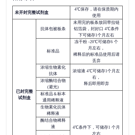
4℃保存，请在保质期内
未开封完整试剂盒
使用
未用完的板条放回带拉链
抗体包被板条
铝箔袋，封好口
4℃条件
下可储存1个月左右
冻干粉
-20℃可储存6 个
月左右，
标准品
稀释后的标准品使用后请
丢弃
浓缩生物素化
浓缩液
4℃可储存1个月左
抗体
右，
浓缩酶结合物
释后即用即弃
(避光)
已
封完整
标准品＆标本
试剂盒
通用稀释液
生物素化抗体
稀释液
酶结合物稀释
液
4℃条件下，可储存1 个月
左右