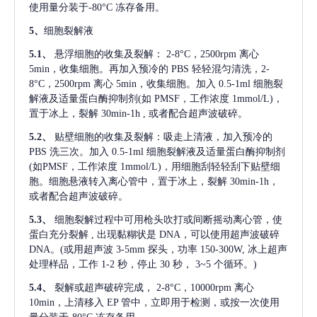
使用量分装于-80°C 冻存备用。
5、
细胞裂解液
5.1、
悬浮细胞的收集及裂解：
2-8°C，2500rpm 离心
5min，收集细胞。再加入预冷的 PBS 轻轻混匀清洗，2-
8°C，2500rpm 离心 5min，收集细胞。加入 0.5-1ml 细胞裂
解液及适量蛋白酶抑制剂(如 PMSF，工作浓度 1mmol/L)，
置于冰上，裂解 30min-1h , 或者配合超声波破碎。
5.2、
贴壁细胞的收集及裂解：吸走上清液，加入预冷的
PBS 洗三次。加入 0.5-1ml 细胞裂解液及适量蛋白酶抑制剂
(如PMSF，工作浓度 1mmol/L)，用细胞刮轻轻刮下贴壁细
胞。细胞悬液转入离心管中，置于冰上，裂解 30min-1h，
或者配合超声波破碎。
5.3、
细胞裂解过程中可用枪头吹打或间断摇动离心管，使
蛋白充分裂解
, 出现黏糊状是 DNA，可以使用超声波破碎
DNA。(或用超声波 3-5mm 探头，功率 150-300W, 冰上超声
处理样品，工作 1-2 秒，停止 30 秒， 3~5 个循环。)
5.4、
裂解或超声破碎完成，
2-8°C，10000rpm 离心
10min，上清移入 EP 管中，立即用于检测，或按一次使用