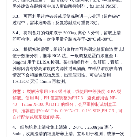
另外建议在裂解液中加入蛋白酶抑制剂，如 1mM PMSF。
3.3、
可再利用超声破碎或反复冻融进一步处理
(超声破碎
过程中，需冰浴降温；反复冻融法可重复2次)。
3.4、
将制备好的匀浆液于
5000×g 离心 5 分钟，留取上清
即可检测。或按一次使用量分装冻存于-20°C 或-80°C。
3.5、
根据实验需要，组织匀浆样本可先测定总蛋白浓度
,以
便于数据分析，推荐 BCA 法。一般调整总蛋白浓度至 1-
3mg/ml 用于 ELISA 检测。某些组织样本，如肝脏，肾脏，
胰腺因含有较高浓度的内源性过氧物酶, 在样品浓度较高的
情况下会和显色底物反应，出现假阳性。可尝试使用
1%H2O2 灭活 15min 再检测。
注意：
裂解液常用
PBS 缓冲液，或使用中等强度 RIPA 裂
解液。使用 时，PH 值需调整为PH7.3，避免使用含 NP-
40，Triton X-100 和 DTT 的组分，会严重抑制试剂盒工
作。推荐使用50mM Tris+0.9%NaCL+0.1% SDS,PH 7.3，可
自行配制或联系我们购买。
4、
细胞培养上清收集上清液，
2-8°C，2500rpm 离心
5min，收集澄清的细胞培养上清。立即用于检测，或按一次