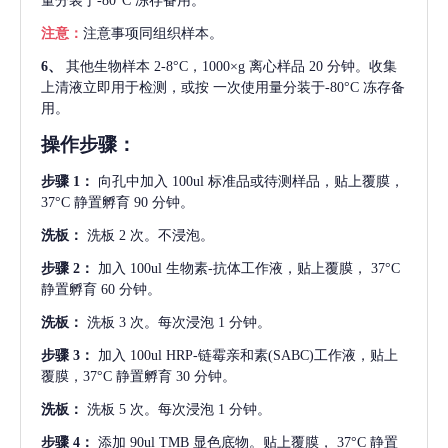
量分装于-80°C 冻存备用。
注意：
注意事项同组织样本。
6、
其他生物样本
2-8°C，1000×g 离心样品 20 分钟。收集
上清液立即用于检测，或按 一次使用量分装于-80°C 冻存备
用。
操作步骤：
步骤
1：
向孔中加入
100ul 标准品或待测样品，贴上覆膜，
37°C 静置孵育 90 分钟。
洗板：
洗板
2 次。不浸泡。
步骤
2：
加入
100ul 生物素-抗体工作液，贴上覆膜， 37°C
静置孵育 60 分钟。
洗板：
洗板
3 次。每次浸泡 1 分钟。
步骤
3：
加入
100ul HRP-链霉亲和素(SABC)工作液，贴上
覆膜，37°C 静置孵育 30 分钟。
洗板：
洗板
5 次。每次浸泡 1 分钟。
步骤
4：
添加
90ul TMB 显色底物。贴上覆膜， 37°C 静置