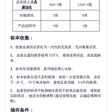
反应终止液
具
6ml×1瓶
12ml×1瓶
腐蚀性
封板胶纸
3张
6张
产品说明书
1份
1份
标本收集
:
1
、
收集血液的试管应为一次性的无热原，无内毒素试管。
2
、
血浆抗凝剂推荐使用
EDTA 。避免使用溶血，高血脂标
本。
3
、
标本应清澈透明，悬浮物应离心去除。
4
、
标本收集后若不及时检测，请按一次使用量分装，冻存
于
-20 ℃ , -70 ℃电冰箱内，避免反复冻融，3-6月内检测。
5
、
如果您的样本中检测物浓度高于标准品最高值，请根据
实际情况，
做适当倍数稀释
(建议做预实验，以确定稀释倍
数)。
储存条件：