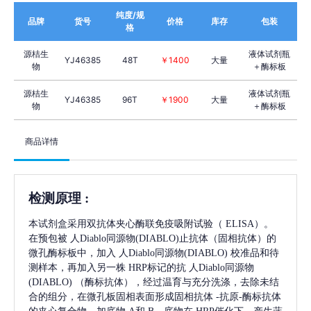
纯度/规
品牌
货号
价格
库存
包装
格
源桔生
液体试剂瓶
YJ46385
48T
￥1400
大量
物
＋酶标板
源桔生
液体试剂瓶
YJ46385
96T
￥1900
大量
物
＋酶标板
商品详情
检测原理
:
本试剂盒采用双抗体夹心酶联免疫吸附试验（
ELISA）。
在预包被
人Diablo同源物(DIABLO)
止抗体（固相抗体）的
微孔酶标板中，加入
人Diablo同源物(DIABLO)
校准品和待
测样本，再加入另一株
HRP标记的抗
人Diablo同源物
(DIABLO)
（酶标抗体），经过温育与充分洗涤，去除未结
合的组分，在微孔板固相表面形成固相抗体
-抗原-酶标抗体