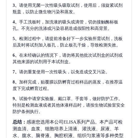
3、
请使用无菌一次性吸头吸取试剂，使用后，须旋紧试剂
瓶盖，以防止微生物污染和蒸发。
4、
手工洗板时，加洗液的吸头或滴管，切勿接触酶标板
孔。不充分的洗涤或污染容易造成假阳性和高背景。
5、
检测过程中，请提前准备好下一步实验所需试剂，洗板
后及时将试剂加入板孔，防止板孔干燥，导致检测失效。
6、
在未经确认的情况下，请勿将其他批次试剂盒的试剂或
其他来源的试剂用于本试剂盒。
7、
请勿重复使用一次性吸头，以免造成交叉污染。
8、
加样完成，贴覆膜以防孵育过程样品的蒸发，在推荐温
度下完成孵育过程。
9、
试验中请穿实验服、戴口罩、手套等，做好防护工作。
特别是检测血液或者其他体液样品时，请按生物试验室安全
防护条例执行。
总结：
感谢您选用本公司ELISA系列产品。本产品可检
测血清、血浆、细胞培养上清液、灌洗液、尿液、羊
水、腹水、脑脊液、胸腔积液、组织匀浆液等多种类型