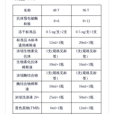
名称
48Ｔ
96Ｔ
抗体预包被酶
8×6
8×12
标板
冻干标准品
0.5 ng/支×2支
0.5 ng/支×3支
标准品
&标本
12ml×1瓶
20ml×1瓶
通用稀释液
浓缩生物素化
1支(规格见标
1支(规格见标
抗体
签）
签）
生物素化抗体
10ml×1瓶
16ml×1瓶
稀释液
1支(规格见标
1支(规格见标
浓缩酶结合物
签）
签）
酶结合物稀释
10ml×1瓶
16ml×1瓶
液
浓缩洗涤液
20×
25ml×1瓶
50ml×1瓶
显色底物
(
TMB
)
6ml×1瓶
12ml×1瓶