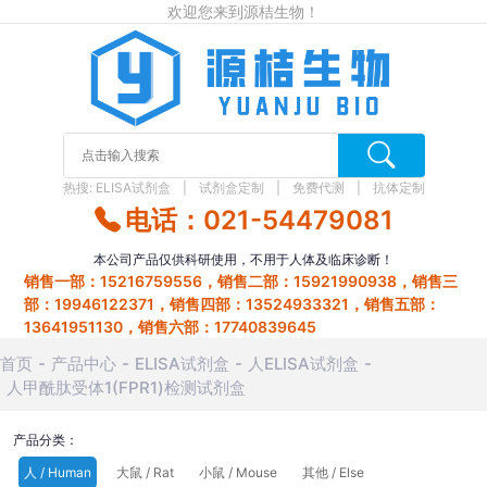
欢迎您来到源桔生物！
热搜:
ELISA试剂盒
试剂盒定制
免费代测
抗体定制
电话：021-54479081
本公司产品仅供科研使用，不用于人体及临床诊断！
销售一部：15216759556，销售二部：15921990938，销售三
部：19946122371，销售四部：13524933321，销售五部：
13641951130，销售六部：17740839645
首页
产品中心
ELISA试剂盒
人ELISA试剂盒
人甲酰肽受体1(FPR1)检测试剂盒
产品分类：
人 / Human
大鼠 / Rat
小鼠 / Mouse
其他 / Else