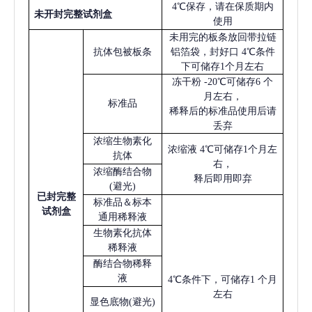
4℃保存，请在保质期内
未开封完整试剂盒
使用
未用完的板条放回带拉链
抗体包被板条
铝箔袋，封好口
4℃条件
下可储存1个月左右
冻干粉
-20℃可储存6 个
月左右，
标准品
稀释后的标准品使用后请
丢弃
浓缩生物素化
浓缩液
4℃可储存1个月左
抗体
右，
浓缩酶结合物
释后即用即弃
(避光)
已
封完整
标准品＆标本
试剂盒
通用稀释液
生物素化抗体
稀释液
酶结合物稀释
液
4℃条件下，可储存1 个月
左右
显色底物
(避光)