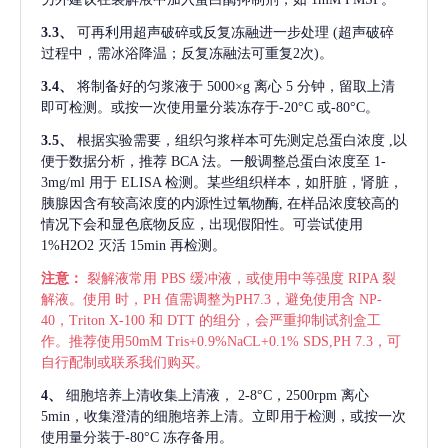
3.3、
可再利用超声破碎或反复冻融进一步处理
(超声破碎
过程中，需冰浴降温；反复冻融法可重复2次)。
3.4、
将制备好的匀浆液于
5000×g 离心 5 分钟，留取上清
即可检测。或按一次使用量分装冻存于-20°C 或-80°C。
3.5、
根据实验需要，组织匀浆样本可先测定总蛋白浓度
,以
便于数据分析，推荐 BCA 法。一般调整总蛋白浓度至 1-
3mg/ml 用于 ELISA 检测。某些组织样本，如肝脏，肾脏，
胰腺因含有较高浓度的内源性过氧物酶, 在样品浓度较高的
情况下会和显色底物反应，出现假阳性。可尝试使用
1%H2O2 灭活 15min 再检测。
注意：
裂解液常用
PBS 缓冲液，或使用中等强度 RIPA 裂
解液。使用 时，PH 值需调整为PH7.3，避免使用含 NP-
40，Triton X-100 和 DTT 的组分，会严重抑制试剂盒工
作。推荐使用50mM Tris+0.9%NaCL+0.1% SDS,PH 7.3，可
自行配制或联系我们购买。
4、
细胞培养上清收集上清液，
2-8°C，2500rpm 离心
5min，收集澄清的细胞培养上清。立即用于检测，或按一次
使用量分装于-80°C 冻存备用。