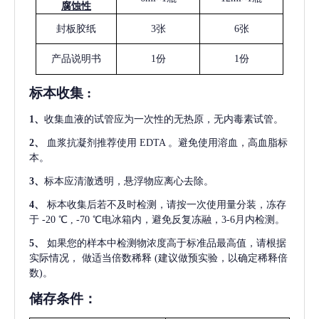
腐蚀性
封板胶纸
3张
6张
产品说明书
1份
1份
标本收集
:
1
、
收集血液的试管应为一次性的无热原，无内毒素试管。
2
、
血浆抗凝剂推荐使用
EDTA 。避免使用溶血，高血脂标
本。
3
、
标本应清澈透明，悬浮物应离心去除。
4
、
标本收集后若不及时检测，请按一次使用量分装，冻存
于
-20 ℃ , -70 ℃电冰箱内，避免反复冻融，3-6月内检测。
5
、
如果您的样本中检测物浓度高于标准品最高值，请根据
实际情况，
做适当倍数稀释
(建议做预实验，以确定稀释倍
数)。
储存条件：