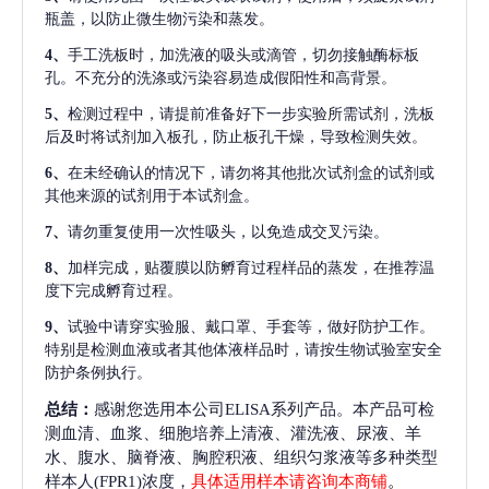
瓶盖，以防止微生物污染和蒸发。
4、
手工洗板时，加洗液的吸头或滴管，切勿接触酶标板
孔。不充分的洗涤或污染容易造成假阳性和高背景。
5、
检测过程中，请提前准备好下一步实验所需试剂，洗板
后及时将试剂加入板孔，防止板孔干燥，导致检测失效。
6、
在未经确认的情况下，请勿将其他批次试剂盒的试剂或
其他来源的试剂用于本试剂盒。
7、
请勿重复使用一次性吸头，以免造成交叉污染。
8、
加样完成，贴覆膜以防孵育过程样品的蒸发，在推荐温
度下完成孵育过程。
9、
试验中请穿实验服、戴口罩、手套等，做好防护工作。
特别是检测血液或者其他体液样品时，请按生物试验室安全
防护条例执行。
总结：
感谢您选用本公司ELISA系列产品。本产品可检
测血清、血浆、细胞培养上清液、灌洗液、尿液、羊
水、腹水、脑脊液、胸腔积液、组织匀浆液等多种类型
样本人(FPR1)浓度，
具体适用样本请咨询本商铺
。