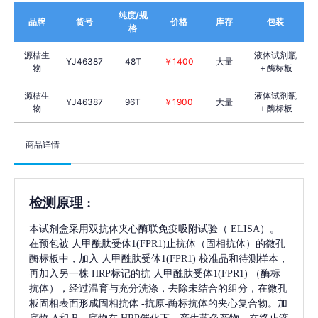
纯度/规
品牌
货号
价格
库存
包装
格
源桔生
液体试剂瓶
YJ46387
48T
￥1400
大量
物
＋酶标板
源桔生
液体试剂瓶
YJ46387
96T
￥1900
大量
物
＋酶标板
商品详情
检测原理
:
本试剂盒采用双抗体夹心酶联免疫吸附试验（
ELISA）。
在预包被
人甲酰肽受体1(FPR1)
止抗体（固相抗体）的微孔
酶标板中，加入
人甲酰肽受体1(FPR1)
校准品和待测样本，
再加入另一株
HRP标记的抗
人甲酰肽受体1(FPR1)
（酶标
抗体），经过温育与充分洗涤，去除未结合的组分，在微孔
板固相表面形成固相抗体
-抗原-酶标抗体的夹心复合物。加