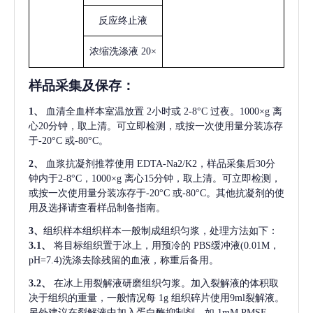
反应终止液
浓缩洗涤液
20×
样品采集及保存
：
1、
血清全血样本室温放置
2小时或 2-8°C 过夜。1000×g 离
心20分钟，取上清。可立即检测，或按一次使用量分装冻存
于-20°C 或-80°C。
2、
血浆抗凝剂推荐使用
EDTA-Na2/K2，样品采集后30分
钟内于2-8°C，1000×g 离心15分钟，取上清。可立即检测，
或按一次使用量分装冻存于-20°C 或-80°C。其他抗凝剂的使
用及选择请查看样品制备指南。
3、
组织样本组织样本一般制成组织匀浆，处理方法如下：
3.1、
将目标组织置于冰上，用预冷的
PBS缓冲液(0.01M，
pH=7.4)洗涤去除残留的血液，称重后备用。
3.2、
在冰上用裂解液研磨组织匀浆。加入裂解液的体积取
决于组织的重量，一般情况每
1g 组织碎片使用9ml裂解液。
另外建议在裂解液中加入蛋白酶抑制剂，如 1mM PMSF。