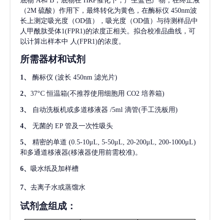
底物 A和 B，底物在 HRP催化下，产生蓝色产物，在终止液
（2M 硫酸）作用下，最终转化为黄色，在酶标仪 450nm波
长上测定吸光度（OD值），吸光度（OD值）与待测样品中
人甲酰肽受体1(FPR1)
的浓度正相关。拟合校准品曲线，可
以计算出样本中
人(FPR1)
的浓度。
所需器材和试剂
1、
酶标仪
(波长 450nm 滤光片)
2、
37°C 恒温箱(不推荐使用细胞用 CO2 培养箱)
3、
自动洗板机或多道移液器
/5ml 滴管(手工洗板用)
4、
无菌的
EP 管及一次性吸头
5、
精密的单道
(0.5-10μL, 5-50μL, 20-200μL, 200-1000μL)
和多通道移液器(移液器使用前需校准)。
6、
吸水纸及加样槽
7、
去离子水或蒸馏水
试剂盒组成：