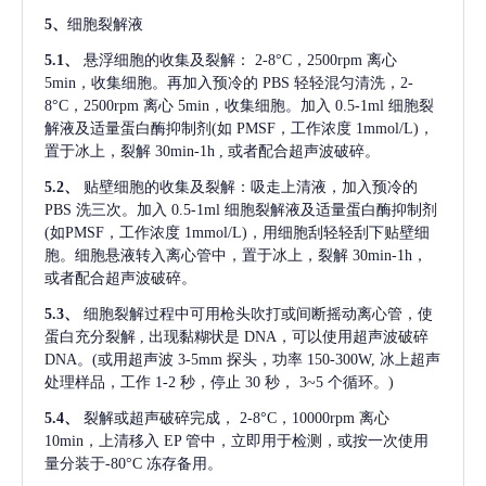
5、
细胞裂解液
5.1、
悬浮细胞的收集及裂解：
2-8°C，2500rpm 离心
5min，收集细胞。再加入预冷的 PBS 轻轻混匀清洗，2-
8°C，2500rpm 离心 5min，收集细胞。加入 0.5-1ml 细胞裂
解液及适量蛋白酶抑制剂(如 PMSF，工作浓度 1mmol/L)，
置于冰上，裂解 30min-1h , 或者配合超声波破碎。
5.2、
贴壁细胞的收集及裂解：吸走上清液，加入预冷的
PBS 洗三次。加入 0.5-1ml 细胞裂解液及适量蛋白酶抑制剂
(如PMSF，工作浓度 1mmol/L)，用细胞刮轻轻刮下贴壁细
胞。细胞悬液转入离心管中，置于冰上，裂解 30min-1h，
或者配合超声波破碎。
5.3、
细胞裂解过程中可用枪头吹打或间断摇动离心管，使
蛋白充分裂解
, 出现黏糊状是 DNA，可以使用超声波破碎
DNA。(或用超声波 3-5mm 探头，功率 150-300W, 冰上超声
处理样品，工作 1-2 秒，停止 30 秒， 3~5 个循环。)
5.4、
裂解或超声破碎完成，
2-8°C，10000rpm 离心
10min，上清移入 EP 管中，立即用于检测，或按一次使用
量分装于-80°C 冻存备用。