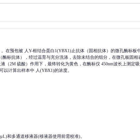
A）。在预包被
人Y-框结合蛋白1(YBX1)
止抗体（固相抗体）的微孔酶标板
（酶标抗体），经过温育与充分洗涤，去除未结合的组分，在微孔板固相
终止液（2M 硫酸）作用下，最终转化为黄色，在酶标仪 450nm波长上测
可以计算出样本中
人(YBX1)
的浓度。
, 200-1000μL)和多通道移液器(移液器使用前需校准)。