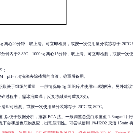
000×g 离心20分钟，取上清。可立即检测，或按一次使用量分装冻存于-20°C 或
后30分钟内于2-8°C，1000×g 离心15分钟，取上清。可立即检测，或按一次
下：
01M，pH=7.4)洗涤去除残留的血液，称重后备用。
积取决于组织的重量，一般情况每
1g 组织碎片使用9ml裂解液。另外建议
破碎过程中，需冰浴降温；反复冻融法可重复2次)。
留取上清即可检测。或按一次使用量分装冻存于-20°C 或-80°C。
度
,以便于数据分析，推荐 BCA 法。一般调整总蛋白浓度至 1-3mg/ml
会和显色底物反应，出现假阳性。可尝试使用 1%H2O2 灭活 15min 