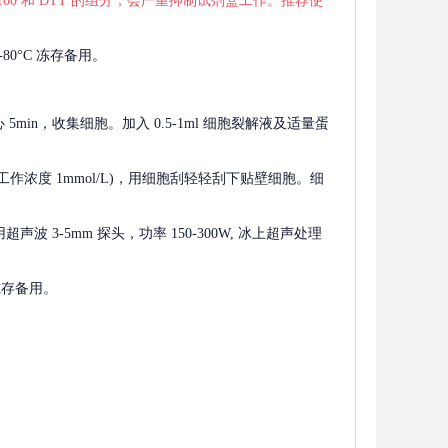
 X-100 和 DTT 的组分，会严重抑制试剂盒工作。推荐使
80°C 冻存备用。
离心 5min，收集细胞。加入 0.5-1ml 细胞裂解液及适量蛋
F，工作浓度 1mmol/L)，用细胞刮轻轻刮下贴壁细胞。细
波 3-5mm 探头，功率 150-300W, 冰上超声处理
 冻存备用。