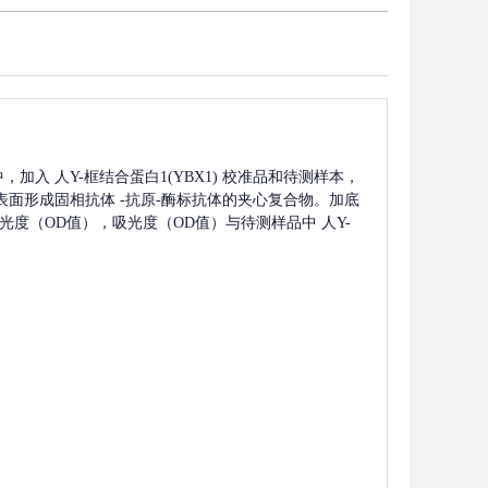
中，加入
人Y-框结合蛋白1(YBX1)
校准品和待测样本，
表面形成固相抗体
-抗原-酶标抗体的夹心复合物。加底
定吸光度（OD值），吸光度（OD值）与待测样品中
人Y-