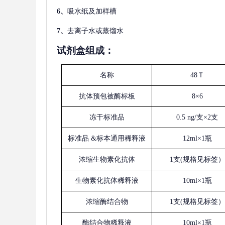
6、
吸水纸及加样槽
7、
去离子水或蒸馏水
试剂盒组成：
名称
48Ｔ
抗体预包被酶标板
8×6
冻干标准品
0.5 ng/支×2支
标准品
&标本通用稀释液
12ml×1瓶
浓缩生物素化抗体
1支(规格见标签）
生物素化抗体稀释液
10ml×1瓶
浓缩酶结合物
1支(规格见标签）
酶结合物稀释液
10ml×1瓶