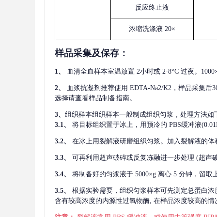
反应终止液
浓缩洗涤液
20×
样品采集及保存
：
1、
血清全血样本室温放置
2小时或 2-8°C 过夜。1
2、
血浆抗凝剂推荐使用
EDTA-Na2/K2，样品采集
选择请查看样品制备指南。
3、
组织样本组织样本一般制成组织匀浆，处理方法如
3.1、
将目标组织置于冰上，用预冷的
PBS缓冲液(0.
3.2、
在冰上用裂解液研磨组织匀浆。加入裂解液的体
3.3、
可再利用超声破碎或反复冻融进一步处理
(超声
3.4、
将制备好的匀浆液于
5000×g 离心 5 分钟，
3.5、
根据实验需要，组织匀浆样本可先测定总蛋白浓
含有较高浓度的内源性过氧物酶, 在样品浓度较高的情况下