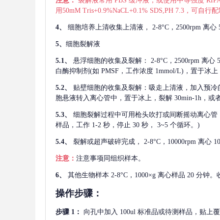
注意：
裂解液常用
PBS 缓冲液，或使用中等强度 RIPA
用50mM Tris+0.9%NaCL+0.1% SDS,PH 7.3
4、
细胞培养上清收集上清液，
2-8°C，2500rp
5、
细胞裂解液
5.1、
悬浮细胞的收集及裂解：
2-8°C，2500rpm 
白酶抑制剂(如 PMSF，工作浓度 1mmol/L)，置于冰上，
5.2、
贴壁细胞的收集及裂解：吸走上清液，加入预冷
胞悬液转入离心管中，置于冰上，裂解 30min-1h，
5.3、
细胞裂解过程中可用枪头吹打或间断摇动离心管
样品，工作 1-2 秒，停止 30 秒， 3~5 个循环。)
5.4、
裂解或超声破碎完成，
2-8°C，10000rpm
注意：
注意事项同组织样本。
6、
其他生物样本
2-8°C，1000×g 离心样品 20
操作步骤：
步骤
1：
向孔中加入
100ul 标准品或待测样品，贴上覆膜