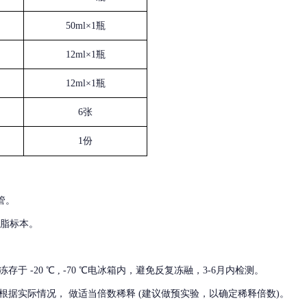
50ml×1瓶
12ml×1瓶
12ml×1瓶
6张
1份
管。
血脂标本。
冻存于
-20 ℃ , -70 ℃电冰箱内，避免反复冻融，3-6月内检测。
根据实际情况，
做适当倍数稀释
(建议做预实验，以确定稀释倍数)。