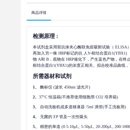
商品详情
检测原理
:
本试剂盒采用双抗体夹心酶联免疫吸附试验（
ELIS
再加入另一株
HRP标记的抗
人Y-框结合蛋白1(YBX1)
物 A和 B，底物在 HRP催化下，产生蓝色产物，在
框结合蛋白1(YBX1)
的浓度正相关。拟合校准品曲线，
所需器材和试剂
1、
酶标仪
(波长 450nm 滤光片)
2、
37°C 恒温箱(不推荐使用细胞用 CO2 培养箱)
3、
自动洗板机或多道移液器
/5ml 滴管(手工洗板用)
4、
无菌的
EP 管及一次性吸头
5、
精密的单道
(0.5-10μL, 5-50μL, 20-200μL