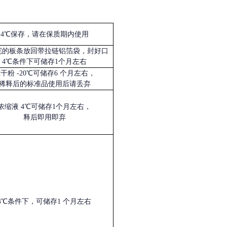
4℃保存，请在保质期内使用
完的板条放回带拉链铝箔袋，封好口
4℃条件下可储存1个月左右
冻干粉
-20℃可储存6 个月左右，
稀释后的标准品使用后请丢弃
浓缩液
4℃可储存1个月左右，
释后即用即弃
4℃条件下，可储存1 个月左右