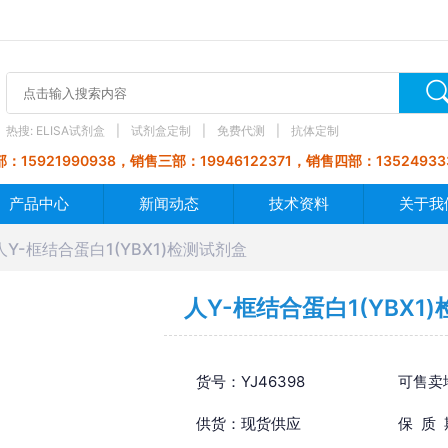
热搜:
ELISA试剂盒
试剂盒定制
免费代测
抗体定制
：15921990938，销售三部：19946122371，销售四部：13524933
产品中心
新闻动态
技术资料
关于我
人Y-框结合蛋白1(YBX1)检测试剂盒
人Y-框结合蛋白1(YBX1
货号：YJ46398
可售卖
供货：现货供应
保 质