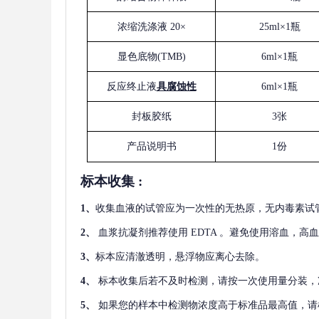
浓缩洗涤液
20×
25ml×1瓶
显色底物
(
TMB
)
6ml×1瓶
反应终止液
具腐蚀性
6ml×1瓶
封板胶纸
3张
产品说明书
1份
标本收集
:
1
、
收集血液的试管应为一次性的无热原，无内毒素试
2
、
血浆抗凝剂推荐使用
EDTA 。避免使用溶血，高
3
、
标本应清澈透明，悬浮物应离心去除。
4
、
标本收集后若不及时检测，请按一次使用量分装，
5
、
如果您的样本中检测物浓度高于标准品最高值，请