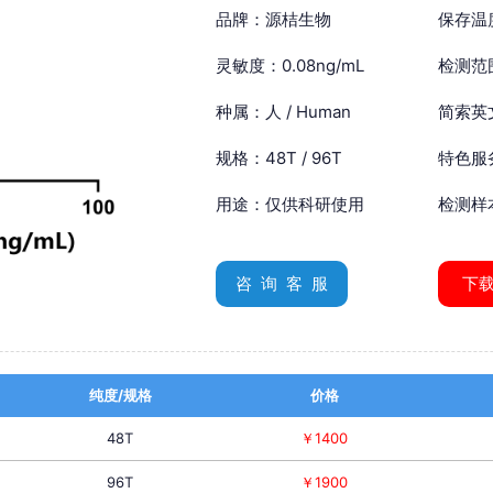
品牌：源桔生物
保存温
灵敏度：0.08ng/mL
检测范围
种属：人 / Human
简索英文：
规格：48T / 96T
特色服
用途：仅供科研使用
检测样
咨 询 客 服
下
纯度/规格
价格
48T
￥1400
96T
￥1900