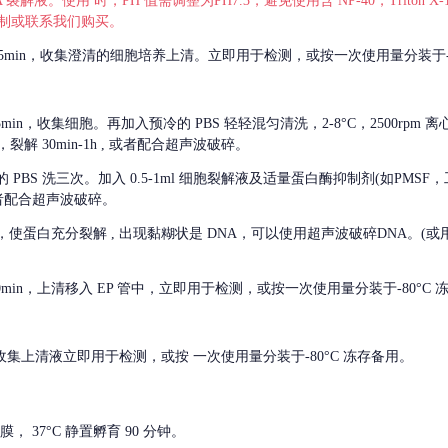
 裂解液。使用 时，PH 值需调整为PH7.3，避免使用含 NP-40，Triton
，可自行配制或联系我们购买。
m 离心 5min，收集澄清的细胞培养上清。立即用于检测，或按一次使用量分装于-
离心 5min，收集细胞。再加入预冷的 PBS 轻轻混匀清洗，2-8°C，2500rpm 
裂解 30min-1h , 或者配合超声波破碎。
的
PBS 洗三次。加入 0.5-1ml 细胞裂解液及适量蛋白酶抑制剂(如PMS
或者配合超声波破碎。
，使蛋白充分裂解
, 出现黏糊状是 DNA，可以使用超声波破碎DNA。(或用超声
 离心 10min，上清移入 EP 管中，立即用于检测，或按一次使用量分装于-80°C
 分钟。收集上清液立即用于检测，或按 一次使用量分装于-80°C 冻存备用。
， 37°C 静置孵育 90 分钟。