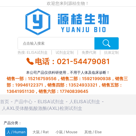
欢迎您来到源桔生物！
热搜:
ELISA试剂盒
试剂盒定制
免费代测
抗体定制
电话：021-54479081
本公司产品仅供科研使用，不用于人体及临床诊断！
销售一部：15216759556，销售二部：15921990938，销售三
部：19946122371，销售四部：13524933321，销售五部：
13641951130，销售六部：17740839645
首页
产品中心
ELISA试剂盒
人ELISA试剂盒
人AXL受体酪氨酸激酶(AXL)检测试剂盒
产品分类：
人 / Human
大鼠 / Rat
小鼠 / Mouse
其他 / Else