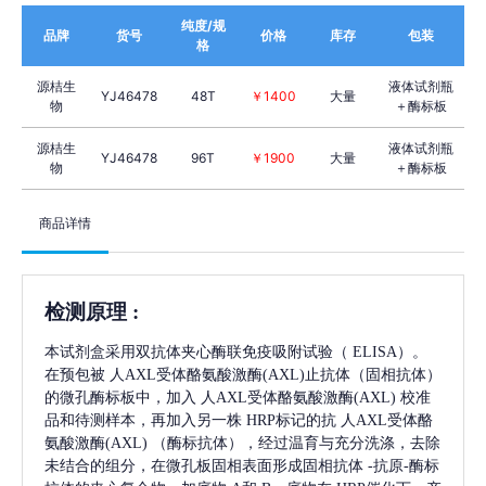
纯度/规
品牌
货号
价格
库存
包装
格
源桔生
液体试剂瓶
YJ46478
48T
￥1400
大量
物
＋酶标板
源桔生
液体试剂瓶
YJ46478
96T
￥1900
大量
物
＋酶标板
商品详情
检测原理
:
本试剂盒采用双抗体夹心酶联免疫吸附试验（
ELISA）。
在预包被
人AXL受体酪氨酸激酶(AXL)
止抗体（固相抗体）
的微孔酶标板中，加入
人AXL受体酪氨酸激酶(AXL)
校准
品和待测样本，再加入另一株
HRP标记的抗
人AXL受体酪
氨酸激酶(AXL)
（酶标抗体），经过温育与充分洗涤，去除
未结合的组分，在微孔板固相表面形成固相抗体
-抗原-酶标