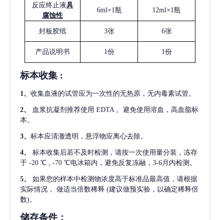
反应终止液
具
6ml×1瓶
12ml×1瓶
腐蚀性
封板胶纸
3张
6张
产品说明书
1份
1份
标本收集
:
1
、
收集血液的试管应为一次性的无热原，无内毒素试管。
2
、
血浆抗凝剂推荐使用
EDTA 。避免使用溶血，高血脂标
本。
3
、
标本应清澈透明，悬浮物应离心去除。
4
、
标本收集后若不及时检测，请按一次使用量分装，冻存
于
-20 ℃ , -70 ℃电冰箱内，避免反复冻融，3-6月内检测。
5
、
如果您的样本中检测物浓度高于标准品最高值，请根据
实际情况，
做适当倍数稀释
(建议做预实验，以确定稀释倍
数)。
储存条件：