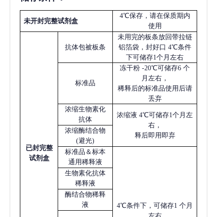
4℃保存，请在保质期内
未开封完整试剂盒
使用
未用完的板条放回带拉链
抗体包被板条
铝箔袋，封好口
4℃条件
下可储存1个月左右
冻干粉
-20℃可储存6 个
月左右，
标准品
稀释后的标准品使用后请
丢弃
浓缩生物素化
浓缩液
4℃可储存1个月左
抗体
右，
浓缩酶结合物
释后即用即弃
(避光)
已
封完整
标准品＆标本
试剂盒
通用稀释液
生物素化抗体
稀释液
酶结合物稀释
液
4℃条件下，可储存1 个月
左右