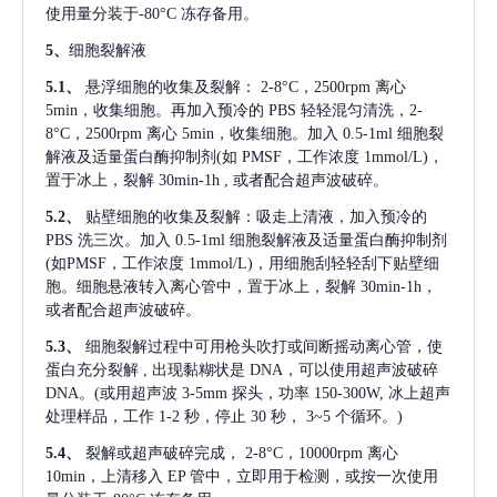
使用量分装于-80°C 冻存备用。
5、
细胞裂解液
5.1、
悬浮细胞的收集及裂解：
2-8°C，2500rpm 离心
5min，收集细胞。再加入预冷的 PBS 轻轻混匀清洗，2-
8°C，2500rpm 离心 5min，收集细胞。加入 0.5-1ml 细胞裂
解液及适量蛋白酶抑制剂(如 PMSF，工作浓度 1mmol/L)，
置于冰上，裂解 30min-1h , 或者配合超声波破碎。
5.2、
贴壁细胞的收集及裂解：吸走上清液，加入预冷的
PBS 洗三次。加入 0.5-1ml 细胞裂解液及适量蛋白酶抑制剂
(如PMSF，工作浓度 1mmol/L)，用细胞刮轻轻刮下贴壁细
胞。细胞悬液转入离心管中，置于冰上，裂解 30min-1h，
或者配合超声波破碎。
5.3、
细胞裂解过程中可用枪头吹打或间断摇动离心管，使
蛋白充分裂解
, 出现黏糊状是 DNA，可以使用超声波破碎
DNA。(或用超声波 3-5mm 探头，功率 150-300W, 冰上超声
处理样品，工作 1-2 秒，停止 30 秒， 3~5 个循环。)
5.4、
裂解或超声破碎完成，
2-8°C，10000rpm 离心
10min，上清移入 EP 管中，立即用于检测，或按一次使用