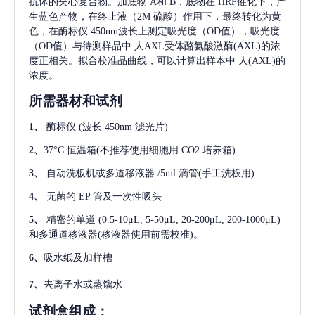
抗体的夹心复合物。加底物 A和 B，底物在 HRP催化下，产
生蓝色产物，在终止液（2M 硫酸）作用下，最终转化为黄
色，在酶标仪 450nm波长上测定吸光度（OD值），吸光度
（OD值）与待测样品中
人AXL受体酪氨酸激酶(AXL)
的浓
度正相关。拟合校准品曲线，可以计算出样本中
人(AXL)
的
浓度。
所需器材和试剂
1、
酶标仪
(波长 450nm 滤光片)
2、
37°C 恒温箱(不推荐使用细胞用 CO2 培养箱)
3、
自动洗板机或多道移液器
/5ml 滴管(手工洗板用)
4、
无菌的
EP 管及一次性吸头
5、
精密的单道
(0.5-10μL, 5-50μL, 20-200μL, 200-1000μL)
和多通道移液器(移液器使用前需校准)。
6、
吸水纸及加样槽
7、
去离子水或蒸馏水
试剂盒组成：