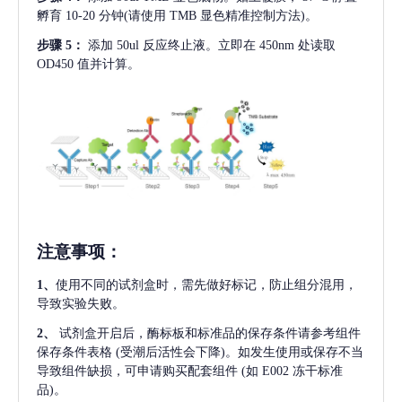
孵育 10-20 分钟(请使用 TMB 显色精准控制方法)。
步骤
5：
添加
50ul 反应终止液。立即在 450nm 处读取
OD450 值并计算。
注意事项
：
1、
使用不同的试剂盒时，需先做好标记，防止组分混用，
导致实验失败。
2、
试剂盒开启后，酶标板和标准品的保存条件请参考组件
保存条件表格
(受潮后活性会下降)。如发生使用或保存不当
导致组件缺损，可申请购买配套组件
(如 E002 冻干标准
品)。