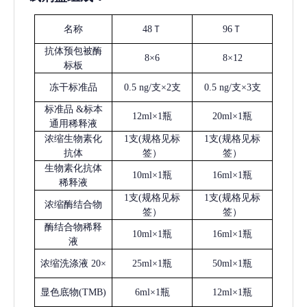
名称
48Ｔ
96Ｔ
抗体预包被酶
8×6
8×12
标板
冻干标准品
0.5 ng/支×2支
0.5 ng/支×3支
标准品
&标本
12ml×1瓶
20ml×1瓶
通用稀释液
浓缩生物素化
1支(规格见标
1支(规格见标
抗体
签）
签）
生物素化抗体
10ml×1瓶
16ml×1瓶
稀释液
1支(规格见标
1支(规格见标
浓缩酶结合物
签）
签）
酶结合物稀释
10ml×1瓶
16ml×1瓶
液
浓缩洗涤液
20×
25ml×1瓶
50ml×1瓶
显色底物
(
TMB
)
6ml×1瓶
12ml×1瓶