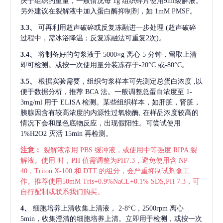
决于组织的重量，一般情况每
1g 组织碎片使用9ml裂解液。
另外建议在裂解液中加入蛋白酶抑制剂，如 1mM PMSF。
3.3、
可再利用超声破碎或反复冻融进一步处理
(超声破碎
过程中，需冰浴降温；反复冻融法可重复2次)。
3.4、
将制备好的匀浆液于
5000×g 离心 5 分钟，留取上清
即可检测。或按一次使用量分装冻存于-20°C 或-80°C。
3.5、
根据实验需要，组织匀浆样本可先测定总蛋白浓度
,以
便于数据分析，推荐 BCA 法。一般调整总蛋白浓度至 1-
3mg/ml 用于 ELISA 检测。某些组织样本，如肝脏，肾脏，
胰腺因含有较高浓度的内源性过氧物酶, 在样品浓度较高的
情况下会和显色底物反应，出现假阳性。可尝试使用
1%H2O2 灭活 15min 再检测。
注意：
裂解液常用
PBS 缓冲液，或使用中等强度 RIPA 裂
解液。使用 时，PH 值需调整为PH7.3，避免使用含 NP-
40，Triton X-100 和 DTT 的组分，会严重抑制试剂盒工
作。推荐使用50mM Tris+0.9%NaCL+0.1% SDS,PH 7.3，可
自行配制或联系我们购买。
4、
细胞培养上清收集上清液，
2-8°C，2500rpm 离心
5min，收集澄清的细胞培养上清。立即用于检测，或按一次