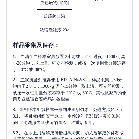
显色底物
(避光)
反应终止液
浓缩洗涤液
20×
样品采集及保存
：
1、
血清全血样本室温放置
2小时或 2-8°C 过夜。1000×g 离
心20分钟，取上清。可立即检测，或按一次使用量分装冻存
于-20°C 或-80°C。
2、
血浆抗凝剂推荐使用
EDTA-Na2/K2，样品采集后30分
钟内于2-8°C，1000×g 离心15分钟，取上清。可立即检测，
或按一次使用量分装冻存于-20°C 或-80°C。其他抗凝剂的使
用及选择请查看样品制备指南。
3、
组织样本组织样本一般制成组织匀浆，处理方法如下：
3.1、
将目标组织置于冰上，用预冷的
PBS缓冲液(0.01M，
pH=7.4)洗涤去除残留的血液，称重后备用。
3.2、
在冰上用裂解液研磨组织匀浆。加入裂解液的体积取