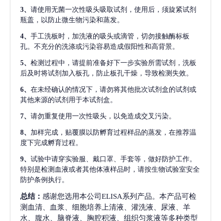
3、
请使用无菌一次性吸头吸取试剂，使用后，须旋紧试剂
瓶盖，以防止微生物污染和蒸发。
4、
手工洗板时，加洗液的吸头或滴管，切勿接触酶标板
孔。不充分的洗涤或污染容易造成假阳性和高背景。
5、
检测过程中，请提前准备好下一步实验所需试剂，洗板
后及时将试剂加入板孔，防止板孔干燥，导致检测失效。
6、
在未经确认的情况下，请勿将其他批次试剂盒的试剂或
其他来源的试剂用于本试剂盒。
7、
请勿重复使用一次性吸头，以免造成交叉污染。
8、
加样完成，贴覆膜以防孵育过程样品的蒸发，在推荐温
度下完成孵育过程。
9、
试验中请穿实验服、戴口罩、手套等，做好防护工作。
特别是检测血液或者其他体液样品时，请按生物试验室安全
防护条例执行。
总结：
感谢您选用本公司ELISA系列产品。本产品可检
测血清、血浆、细胞培养上清液、灌洗液、尿液、羊
水、腹水、脑脊液、胸腔积液、组织匀浆液等多种类型