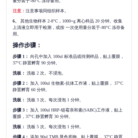
量分装于-80°C 冻存备用。
注意：
注意事项同组织样本。
6、
其他生物样本
2-8°C，1000×g 离心样品 20 分钟。收集
上清液立即用于检测，或按 一次使用量分装于-80°C 冻存备
用。
操作步骤：
步骤
1：
向孔中加入
100ul 标准品或待测样品，贴上覆膜，
37°C 静置孵育 90 分钟。
洗板：
洗板
2 次。不浸泡。
步骤
2：
加入
100ul 生物素-抗体工作液，贴上覆膜， 37°C
静置孵育 60 分钟。
洗板：
洗板
3 次。每次浸泡 1 分钟。
步骤
3：
加入
100ul HRP-链霉亲和素(SABC)工作液，贴上
覆膜，37°C 静置孵育 30 分钟。
洗板：
洗板
5 次。每次浸泡 1 分钟。
步骤
4：
添加
90ul TMB 显色底物。贴上覆膜， 37°C 静置