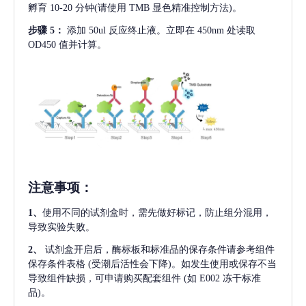
孵育 10-20 分钟(请使用 TMB 显色精准控制方法)。
步骤
5：
添加
50ul 反应终止液。立即在 450nm 处读取
OD450 值并计算。
注意事项
：
1、
使用不同的试剂盒时，需先做好标记，防止组分混用，
导致实验失败。
2、
试剂盒开启后，酶标板和标准品的保存条件请参考组件
保存条件表格
(受潮后活性会下降)。如发生使用或保存不当
导致组件缺损，可申请购买配套组件
(如 E002 冻干标准
品)。