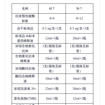
名称
48Ｔ
96Ｔ
抗体预包被酶
8×6
8×12
标板
冻干标准品
0.5 ng/支×2支
0.5 ng/支×3支
标准品
&标本
12ml×1瓶
20ml×1瓶
通用稀释液
浓缩生物素化
1支(规格见标
1支(规格见标
抗体
签）
签）
生物素化抗体
10ml×1瓶
16ml×1瓶
稀释液
1支(规格见标
1支(规格见标
浓缩酶结合物
签）
签）
酶结合物稀释
10ml×1瓶
16ml×1瓶
液
浓缩洗涤液
20×
25ml×1瓶
50ml×1瓶
显色底物
(
TMB
)
6ml×1瓶
12ml×1瓶