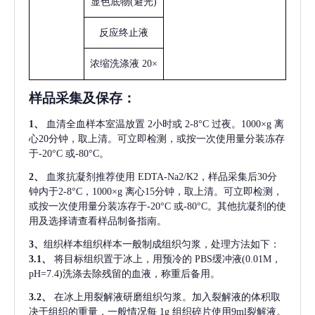
显色底物
(避光)
反应终止液
浓缩洗涤液
20×
样品采集及保存
：
1、
血清全血样本室温放置
2小时或 2-8°C 过夜。1000×g 离
心20分钟，取上清。可立即检测，或按一次使用量分装冻存
于-20°C 或-80°C。
2、
血浆抗凝剂推荐使用
EDTA-Na2/K2，样品采集后30分
钟内于2-8°C，1000×g 离心15分钟，取上清。可立即检测，
或按一次使用量分装冻存于-20°C 或-80°C。其他抗凝剂的使
用及选择请查看样品制备指南。
3、
组织样本组织样本一般制成组织匀浆，处理方法如下：
3.1、
将目标组织置于冰上，用预冷的
PBS缓冲液(0.01M，
pH=7.4)洗涤去除残留的血液，称重后备用。
3.2、
在冰上用裂解液研磨组织匀浆。加入裂解液的体积取
决于组织的重量，一般情况每
1g 组织碎片使用9ml裂解液。