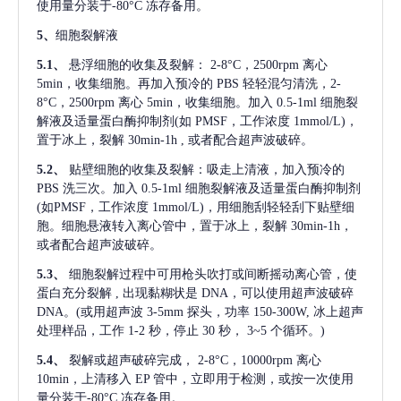
使用量分装于-80°C 冻存备用。
5、
细胞裂解液
5.1、
悬浮细胞的收集及裂解：
2-8°C，2500rpm 离心
5min，收集细胞。再加入预冷的 PBS 轻轻混匀清洗，2-
8°C，2500rpm 离心 5min，收集细胞。加入 0.5-1ml 细胞裂
解液及适量蛋白酶抑制剂(如 PMSF，工作浓度 1mmol/L)，
置于冰上，裂解 30min-1h , 或者配合超声波破碎。
5.2、
贴壁细胞的收集及裂解：吸走上清液，加入预冷的
PBS 洗三次。加入 0.5-1ml 细胞裂解液及适量蛋白酶抑制剂
(如PMSF，工作浓度 1mmol/L)，用细胞刮轻轻刮下贴壁细
胞。细胞悬液转入离心管中，置于冰上，裂解 30min-1h，
或者配合超声波破碎。
5.3、
细胞裂解过程中可用枪头吹打或间断摇动离心管，使
蛋白充分裂解
, 出现黏糊状是 DNA，可以使用超声波破碎
DNA。(或用超声波 3-5mm 探头，功率 150-300W, 冰上超声
处理样品，工作 1-2 秒，停止 30 秒， 3~5 个循环。)
5.4、
裂解或超声破碎完成，
2-8°C，10000rpm 离心
10min，上清移入 EP 管中，立即用于检测，或按一次使用
量分装于-80°C 冻存备用。