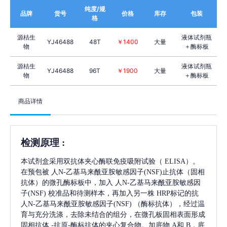
纯度/规
品牌
货号
价格
库存
包装
格
源桔生
液体试剂瓶
YJ46488
48T
￥1400
大量
物
＋酶标板
源桔生
液体试剂瓶
YJ46488
96T
￥1900
大量
物
＋酶标板
商品详情
检测原理
:
本试剂盒采用双抗体夹心酶联免疫吸附试验（
ELISA）。
在预包被
人N-乙基马来酰亚胺敏感因子(NSF)
止抗体（固相
抗体）的微孔酶标板中，加入
人N-乙基马来酰亚胺敏感因
子(NSF)
校准品和待测样本，再加入另一株
HRP标记的抗
人N-乙基马来酰亚胺敏感因子(NSF)
（酶标抗体），经过温
育与充分洗涤，去除未结合的组分，在微孔板固相表面形成
固相抗体
-抗原-酶标抗体的夹心复合物。加底物 A和 B，底