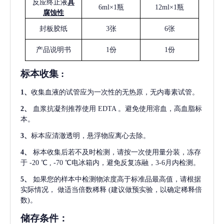
反应终止液
具
6ml×1瓶
12ml×1瓶
腐蚀性
封板胶纸
3张
6张
产品说明书
1份
1份
标本收集
:
1
、
收集血液的试管应为一次性的无热原，无内毒素试管。
2
、
血浆抗凝剂推荐使用
EDTA 。避免使用溶血，高血脂标
本。
3
、
标本应清澈透明，悬浮物应离心去除。
4
、
标本收集后若不及时检测，请按一次使用量分装，冻存
于
-20 ℃ , -70 ℃电冰箱内，避免反复冻融，3-6月内检测。
5
、
如果您的样本中检测物浓度高于标准品最高值，请根据
实际情况，
做适当倍数稀释
(建议做预实验，以确定稀释倍
数)。
储存条件：