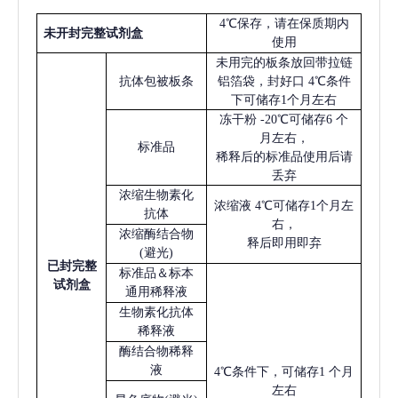
4℃保存，请在保质期内
未开封完整试剂盒
使用
未用完的板条放回带拉链
抗体包被板条
铝箔袋，封好口
4℃条件
下可储存1个月左右
冻干粉
-20℃可储存6 个
月左右，
标准品
稀释后的标准品使用后请
丢弃
浓缩生物素化
浓缩液
4℃可储存1个月左
抗体
右，
浓缩酶结合物
释后即用即弃
(避光)
已
封完整
标准品＆标本
试剂盒
通用稀释液
生物素化抗体
稀释液
酶结合物稀释
液
4℃条件下，可储存1 个月
左右