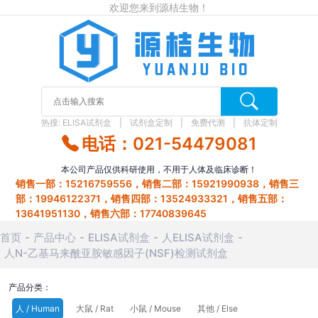
欢迎您来到源桔生物！
热搜:
ELISA试剂盒
试剂盒定制
免费代测
抗体定制
电话：021-54479081
本公司产品仅供科研使用，不用于人体及临床诊断！
销售一部：15216759556，销售二部：15921990938，销售三
部：19946122371，销售四部：13524933321，销售五部：
13641951130，销售六部：17740839645
首页
产品中心
ELISA试剂盒
人ELISA试剂盒
人N-乙基马来酰亚胺敏感因子(NSF)检测试剂盒
产品分类：
人 / Human
大鼠 / Rat
小鼠 / Mouse
其他 / Else