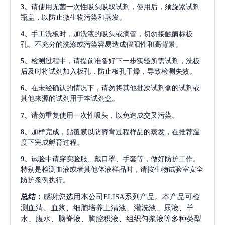
3、
请使用无菌一次性吸头吸取试剂，使用后，须旋紧试剂
瓶盖，以防止微生物污染和蒸发。
4、
手工洗板时，加洗液的吸头或滴管，切勿接触酶标板
孔。不充分的洗涤或污染容易造成假阳性和高背景。
5、
检测过程中，请提前准备好下一步实验所需试剂，洗板
后及时将试剂加入板孔，防止板孔干燥，导致检测失效。
6、
在未经确认的情况下，请勿将其他批次试剂盒的试剂或
其他来源的试剂用于本试剂盒。
7、
请勿重复使用一次性吸头，以免造成交叉污染。
8、
加样完成，贴覆膜以防孵育过程样品的蒸发，在推荐温
度下完成孵育过程。
9、
试验中请穿实验服、戴口罩、手套等，做好防护工作。
特别是检测血液或者其他体液样品时，请按生物试验室安全
防护条例执行。
总结：
感谢您选用本公司ELISA系列产品。本产品可检
测血清、血浆、细胞培养上清液、灌洗液、尿液、羊
水、腹水、脑脊液、胸腔积液、组织匀浆液等多种类型