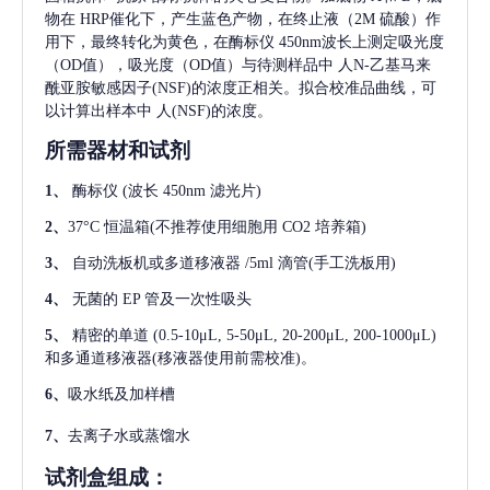
物在 HRP催化下，产生蓝色产物，在终止液（2M 硫酸）作
用下，最终转化为黄色，在酶标仪 450nm波长上测定吸光度
（OD值），吸光度（OD值）与待测样品中
人N-乙基马来
酰亚胺敏感因子(NSF)
的浓度正相关。拟合校准品曲线，可
以计算出样本中
人(NSF)
的浓度。
所需器材和试剂
1、
酶标仪
(波长 450nm 滤光片)
2、
37°C 恒温箱(不推荐使用细胞用 CO2 培养箱)
3、
自动洗板机或多道移液器
/5ml 滴管(手工洗板用)
4、
无菌的
EP 管及一次性吸头
5、
精密的单道
(0.5-10μL, 5-50μL, 20-200μL, 200-1000μL)
和多通道移液器(移液器使用前需校准)。
6、
吸水纸及加样槽
7、
去离子水或蒸馏水
试剂盒组成：