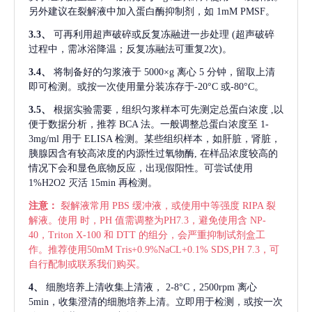
另外建议在裂解液中加入蛋白酶抑制剂，如 1mM PMSF。
3.3、
可再利用超声破碎或反复冻融进一步处理
(超声破碎
过程中，需冰浴降温；反复冻融法可重复2次)。
3.4、
将制备好的匀浆液于
5000×g 离心 5 分钟，留取上清
即可检测。或按一次使用量分装冻存于-20°C 或-80°C。
3.5、
根据实验需要，组织匀浆样本可先测定总蛋白浓度
,以
便于数据分析，推荐 BCA 法。一般调整总蛋白浓度至 1-
3mg/ml 用于 ELISA 检测。某些组织样本，如肝脏，肾脏，
胰腺因含有较高浓度的内源性过氧物酶, 在样品浓度较高的
情况下会和显色底物反应，出现假阳性。可尝试使用
1%H2O2 灭活 15min 再检测。
注意：
裂解液常用
PBS 缓冲液，或使用中等强度 RIPA 裂
解液。使用 时，PH 值需调整为PH7.3，避免使用含 NP-
40，Triton X-100 和 DTT 的组分，会严重抑制试剂盒工
作。推荐使用50mM Tris+0.9%NaCL+0.1% SDS,PH 7.3，可
自行配制或联系我们购买。
4、
细胞培养上清收集上清液，
2-8°C，2500rpm 离心
5min，收集澄清的细胞培养上清。立即用于检测，或按一次