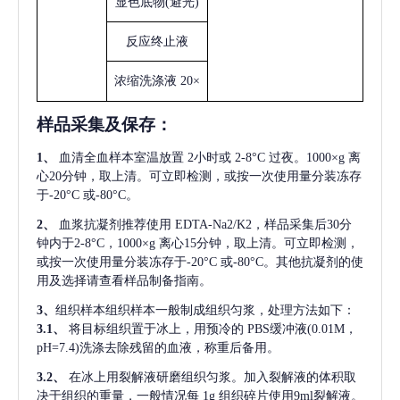
显色底物
(避光)
反应终止液
浓缩洗涤液
20×
样品采集及保存
：
1、
血清全血样本室温放置
2小时或 2-8°C 过夜。1000×g 离
心20分钟，取上清。可立即检测，或按一次使用量分装冻存
于-20°C 或-80°C。
2、
血浆抗凝剂推荐使用
EDTA-Na2/K2，样品采集后30分
钟内于2-8°C，1000×g 离心15分钟，取上清。可立即检测，
或按一次使用量分装冻存于-20°C 或-80°C。其他抗凝剂的使
用及选择请查看样品制备指南。
3、
组织样本组织样本一般制成组织匀浆，处理方法如下：
3.1、
将目标组织置于冰上，用预冷的
PBS缓冲液(0.01M，
pH=7.4)洗涤去除残留的血液，称重后备用。
3.2、
在冰上用裂解液研磨组织匀浆。加入裂解液的体积取
决于组织的重量，一般情况每
1g 组织碎片使用9ml裂解液。