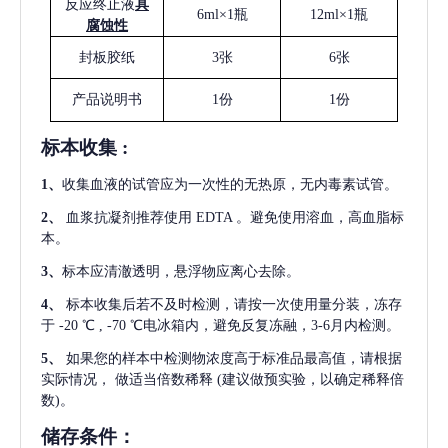
反应终止液
具
6ml×1瓶
12ml×1瓶
腐蚀性
封板胶纸
3张
6张
产品说明书
1份
1份
标本收集
:
1
、
收集血液的试管应为一次性的无热原，无内毒素试管。
2
、
血浆抗凝剂推荐使用
EDTA 。避免使用溶血，高血脂标
本。
3
、
标本应清澈透明，悬浮物应离心去除。
4
、
标本收集后若不及时检测，请按一次使用量分装，冻存
于
-20 ℃ , -70 ℃电冰箱内，避免反复冻融，3-6月内检测。
5
、
如果您的样本中检测物浓度高于标准品最高值，请根据
实际情况，
做适当倍数稀释
(建议做预实验，以确定稀释倍
数)。
储存条件：