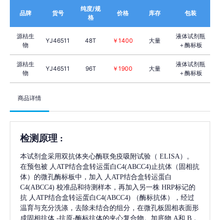
纯度/规
品牌
货号
价格
库存
包装
格
源桔生
液体试剂瓶
YJ46511
48T
￥1400
大量
物
＋酶标板
源桔生
液体试剂瓶
YJ46511
96T
￥1900
大量
物
＋酶标板
商品详情
检测原理
:
本试剂盒采用双抗体夹心酶联免疫吸附试验（
ELISA）。
在预包被
人ATP结合盒转运蛋白C4(ABCC4)
止抗体（固相抗
体）的微孔酶标板中，加入
人ATP结合盒转运蛋白
C4(ABCC4)
校准品和待测样本，再加入另一株
HRP标记的
抗
人ATP结合盒转运蛋白C4(ABCC4)
（酶标抗体），经过
温育与充分洗涤，去除未结合的组分，在微孔板固相表面形
成固相抗体
-抗原-酶标抗体的夹心复合物。加底物 A和 B，