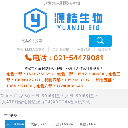
欢迎您来到源桔生物！
热搜:
ELISA试剂盒
试剂盒定制
免费代测
抗体定制
电话：021-54479081
本公司产品仅供科研使用，不用于人体及临床诊断！
销售一部：15216759556，销售二部：15921990938，销售三
部：19946122371，销售四部：13524933321，销售五部：
13641951130，销售六部：17740839645
首页
产品中心
ELISA试剂盒
人ELISA试剂盒
人ATP结合盒转运蛋白C4(ABCC4)检测试剂盒
产品分类：
人 / Human
大鼠 / Rat
小鼠 / Mouse
其他 / Else