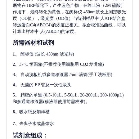
底物在 HRP催化下，产生蓝色产物，在终止液（2M 硫酸）
作用下，最终转化为黄色，在酶标仪 450nm波长上测定吸光
度（OD值），吸光度（OD值）与待测样品中
人ATP结合盒
转运蛋白C4(ABCC4)
的浓度正相关。拟合校准品曲线，可以
计算出样本中
人(ABCC4)
的浓度。
所需器材和试剂
1、
酶标仪
(波长 450nm 滤光片)
2、
37°C 恒温箱(不推荐使用细胞用 CO2 培养箱)
3、
自动洗板机或多道移液器
/5ml 滴管(手工洗板用)
4、
无菌的
EP 管及一次性吸头
5、
精密的单道
(0.5-10μL, 5-50μL, 20-200μL, 200-1000μL)
和多通道移液器(移液器使用前需校准)。
6、
吸水纸及加样槽
7、
去离子水或蒸馏水
试剂盒组成：