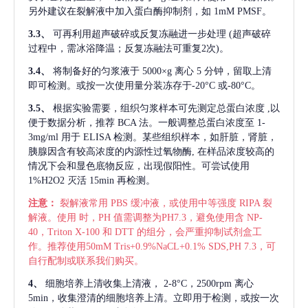
另外建议在裂解液中加入蛋白酶抑制剂，如 1mM PMSF。
3.3、
可再利用超声破碎或反复冻融进一步处理
(超声破碎
过程中，需冰浴降温；反复冻融法可重复2次)。
3.4、
将制备好的匀浆液于
5000×g 离心 5 分钟，留取上清
即可检测。或按一次使用量分装冻存于-20°C 或-80°C。
3.5、
根据实验需要，组织匀浆样本可先测定总蛋白浓度
,以
便于数据分析，推荐 BCA 法。一般调整总蛋白浓度至 1-
3mg/ml 用于 ELISA 检测。某些组织样本，如肝脏，肾脏，
胰腺因含有较高浓度的内源性过氧物酶, 在样品浓度较高的
情况下会和显色底物反应，出现假阳性。可尝试使用
1%H2O2 灭活 15min 再检测。
注意：
裂解液常用
PBS 缓冲液，或使用中等强度 RIPA 裂
解液。使用 时，PH 值需调整为PH7.3，避免使用含 NP-
40，Triton X-100 和 DTT 的组分，会严重抑制试剂盒工
作。推荐使用50mM Tris+0.9%NaCL+0.1% SDS,PH 7.3，可
自行配制或联系我们购买。
4、
细胞培养上清收集上清液，
2-8°C，2500rpm 离心
5min，收集澄清的细胞培养上清。立即用于检测，或按一次