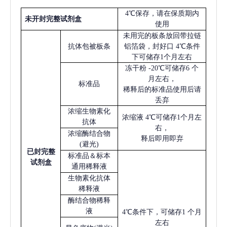
4℃保存，请在保质期内
未开封完整试剂盒
使用
未用完的板条放回带拉链
抗体包被板条
铝箔袋，封好口
4℃条件
下可储存1个月左右
冻干粉
-20℃可储存6 个
月左右，
标准品
稀释后的标准品使用后请
丢弃
浓缩生物素化
浓缩液
4℃可储存1个月左
抗体
右，
浓缩酶结合物
释后即用即弃
(避光)
已
封完整
标准品＆标本
试剂盒
通用稀释液
生物素化抗体
稀释液
酶结合物稀释
液
4℃条件下，可储存1 个月
左右