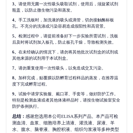
3、
请使用无菌一次性吸头吸取试剂，使用后，须旋紧试剂
瓶盖，以防止微生物污染和蒸发。
4、
手工洗板时，加洗液的吸头或滴管，切勿接触酶标板
孔。不充分的洗涤或污染容易造成假阳性和高背景。
5、
检测过程中，请提前准备好下一步实验所需试剂，洗板
后及时将试剂加入板孔，防止板孔干燥，导致检测失效。
6、
在未经确认的情况下，请勿将其他批次试剂盒的试剂或
其他来源的试剂用于本试剂盒。
7、
请勿重复使用一次性吸头，以免造成交叉污染。
8、
加样完成，贴覆膜以防孵育过程样品的蒸发，在推荐温
度下完成孵育过程。
9、
试验中请穿实验服、戴口罩、手套等，做好防护工作。
特别是检测血液或者其他体液样品时，请按生物试验室安全
防护条例执行。
总结：
感谢您选用本公司ELISA系列产品。本产品可检
测血清、血浆、细胞培养上清液、灌洗液、尿液、羊
水、腹水、脑脊液、胸腔积液、组织匀浆液等多种类型