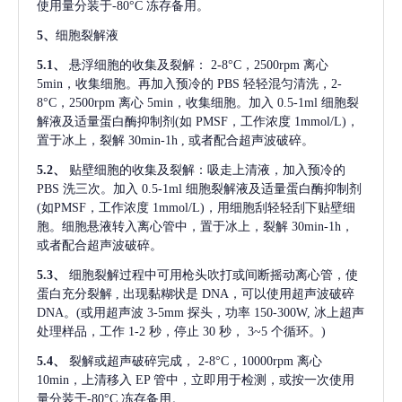
使用量分装于-80°C 冻存备用。
5、
细胞裂解液
5.1、
悬浮细胞的收集及裂解：
2-8°C，2500rpm 离心
5min，收集细胞。再加入预冷的 PBS 轻轻混匀清洗，2-
8°C，2500rpm 离心 5min，收集细胞。加入 0.5-1ml 细胞裂
解液及适量蛋白酶抑制剂(如 PMSF，工作浓度 1mmol/L)，
置于冰上，裂解 30min-1h , 或者配合超声波破碎。
5.2、
贴壁细胞的收集及裂解：吸走上清液，加入预冷的
PBS 洗三次。加入 0.5-1ml 细胞裂解液及适量蛋白酶抑制剂
(如PMSF，工作浓度 1mmol/L)，用细胞刮轻轻刮下贴壁细
胞。细胞悬液转入离心管中，置于冰上，裂解 30min-1h，
或者配合超声波破碎。
5.3、
细胞裂解过程中可用枪头吹打或间断摇动离心管，使
蛋白充分裂解
, 出现黏糊状是 DNA，可以使用超声波破碎
DNA。(或用超声波 3-5mm 探头，功率 150-300W, 冰上超声
处理样品，工作 1-2 秒，停止 30 秒， 3~5 个循环。)
5.4、
裂解或超声破碎完成，
2-8°C，10000rpm 离心
10min，上清移入 EP 管中，立即用于检测，或按一次使用
量分装于-80°C 冻存备用。