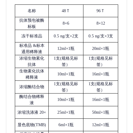
名称
48Ｔ
96Ｔ
抗体预包被酶
8×6
8×12
标板
冻干标准品
0.5 ng/支×2支
0.5 ng/支×3支
标准品
&标本
12ml×1瓶
20ml×1瓶
通用稀释液
浓缩生物素化
1支(规格见标
1支(规格见标
抗体
签）
签）
生物素化抗体
10ml×1瓶
16ml×1瓶
稀释液
1支(规格见标
1支(规格见标
浓缩酶结合物
签）
签）
酶结合物稀释
10ml×1瓶
16ml×1瓶
液
浓缩洗涤液
20×
25ml×1瓶
50ml×1瓶
显色底物
(
TMB
)
6ml×1瓶
12ml×1瓶